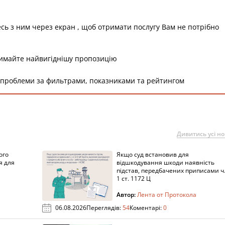
есь з ним через екран , щоб отримати послугу Вам не потрібно
римайте найвигіднішу пропозицію
 проблеми за фильтрами, показниками та рейтингом
Дивитись усі н
ого
Якщо суд встановив для
я для
відшкодування шкоди наявність
підстав, передбачених приписами ч
1 ст. 1172 Ц
Автор:
Лента от Протокола
06.08.2026
Переглядів:
54
Коментарі:
0