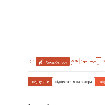
0
2676
0
Переглядів
К
Сподобалося
Подякувати
Підписатися на автора
Ві