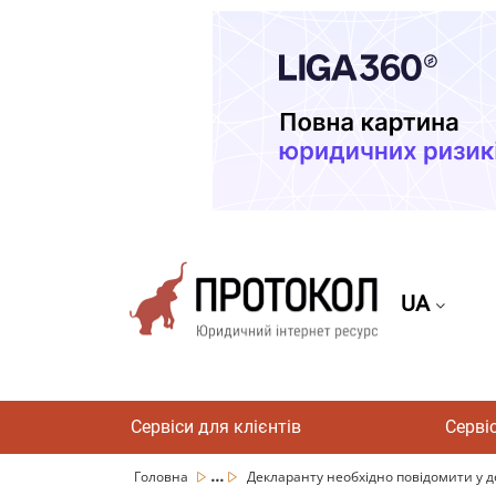
UA
Сервіси для клієнтів
Серві
...
Головна
Декларанту необхідно повідомити у д