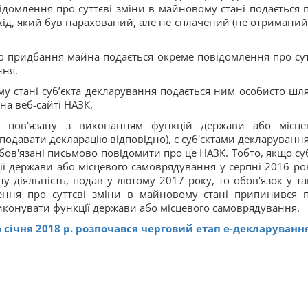
ідомлення про суттєві зміни в майновому стані подається п
хід, який був нарахований, але не сплачений (не отриманий)
 придбання майна подається окреме повідомлення про сут
ння.
му стані суб’єкта декларування подається ним особисто шл
на веб-сайті НАЗК.
ь, пов'язану з виконанням функцій держави або місце
 подавати декларацію відповідно), є суб'єктами декларування,
зобов'язані письмово повідомити про це НАЗК. Тобто, якщо суб
 держави або місцевого самоврядування у серпні 2016 рок
у діяльність, подав у лютому 2017 року, то обов'язок у та
ення про суттєві зміни в майновому стані припинився п
иконувати функції держави або місцевого самоврядування.
го січня 2018 р. розпочався черговий етап е-декларування