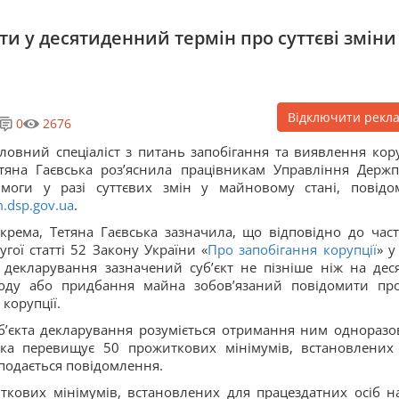
и у десятиденний термін про суттєві зміни
Відключити рекл
0
2676
ловний спеціаліст з питань запобігання та виявлення кору
тяна Гаєвська роз’яснила працівникам Управління Держп
моги у разі суттєвих змін у майновому стані, повідо
.dsp.gov.ua
.
крема, Тетяна Гаєвська зазначила, що відповідно до час
угої статті 52 Закону України «
Про запобігання корупції
» у
а декларування зазначений суб’єкт не пізніше ніж на дес
оду або придбання майна зобов’язаний повідомити пр
корупції.
б’єкта декларування розуміється отримання ним одноразо
ка перевищує 50 прожиткових мінімумів, встановлених
 подається повідомлення.
кових мінімумів, встановлених для працездатних осіб н