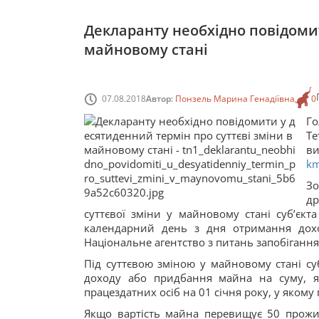
Декларанту необхідно повідомит
майновому стані
07.08.2018
Автор:
Понзель Марина Генадіївна
0
Го
Те
ви
km
Зо
др
суттєвої зміни у майновому стані суб’єкт
календарний день з дня отримання дох
Національне агентство з питань запобігання 
Під суттєвою зміною у майновому стані су
доходу або придбання майна на суму, я
працездатних осіб на 01 січня року, у якому
Якщо вартість майна перевищує 50 прожит