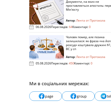
Документи, на яких не
проставляється апостиль: пере
Мін’юсту
Автор:
Лента от Протокола
06.08.2026
Переглядів:
64
Коментарі:
0
Чоловік помер, але позика
залишилася: як фраза «на йог
розсуд» коштувала дружині $1,
ВС у сп
Автор:
Лента от Протокола
05.08.2026
Переглядів:
450
Коментарі:
0
Ми в соціальних мережах:
page
group
te