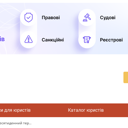
си для юристів
Каталог юристів
есятиденний тер...