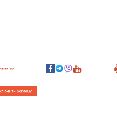
оментарі
дключити рекламу