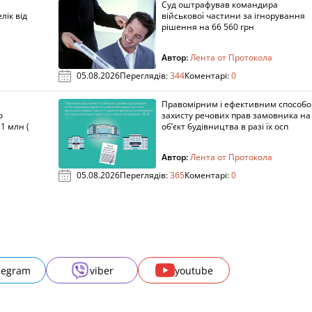
Суд оштрафував командира
лік від
військової частини за ігнорування
рішення на 66 560 грн
Автор:
Лента от Протокола
05.08.2026
Переглядів:
344
Коментарі:
0
Правомірним і ефективним способ
о
захисту речових прав замовника на
1 млн (
об’єкт будівництва в разі їх осп
Автор:
Лента от Протокола
05.08.2026
Переглядів:
365
Коментарі:
0
legram
viber
youtube