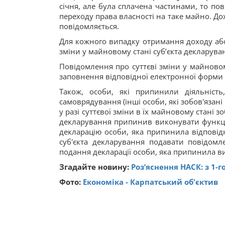
січня, але була сплачена частинами, то пов
переходу права власності на таке майно. До
повідомляється.
Для кожного випадку отримання доходу або
зміни у майновому стані суб’єкта декларува
Повідомлення про суттєві зміни у майново
заповнення відповідної електронної форми 
Також, особи, які припинили діяльніст
самоврядування (інші особи, які зобов'язані
у разі суттєвої зміни в їх майновому стані 
декларування припинив виконувати функції
декларацію особи, яка припинила відповідн
суб'єкта декларування подавати повідомл
подання декларації особи, яка припинила в
Згадайте новину:
Роз’яснення НАСК: з 1-
Фото:
Економіка - Карпатський об'єктив