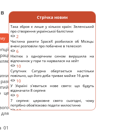
 в
Стрічка новин
Така зброя є лише у кількох країн: Зеленський
про створення української балістики
2
аму
Частина ракети SpaceX розбилася об Місяць:
вчені розповіли про побачене в телескоп
пції
6
раці
Нікітюк з однорічним сином вирушила на
мляє
відпочинок у гори та нарвалася на хейт
10
Супутник Сатурна обертається настільки
тини
повільно, що його доба триває майже 16 днів
10
 разі
У Україні з'явиться нове свято: що будуть
ятий
відзначати 8 серпня
о це
9
7 серпня: церковне свято сьогодні, чому
потрібно обов’язково подати милостиню
вого
17
 для
Нацбанк послабив гривню: офіційний курс
валют на п’ятницю
10
а 01