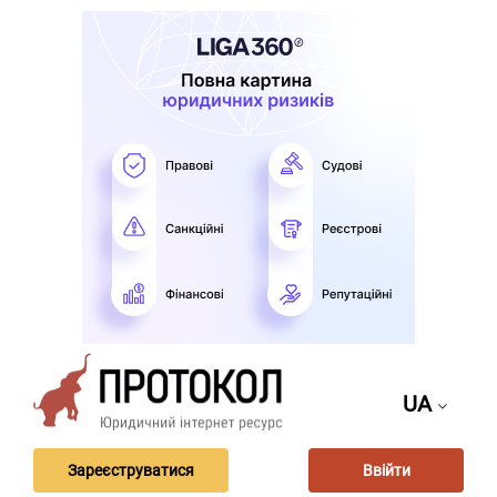
UA
Зареєструватися
Ввійти