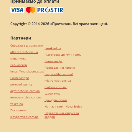
Приймаємо до оплати
Copyright © 2014-2026 «Протокол». Всі права захищені.
Партнери
Сережки з діамантами
pereklad.ua
alliancetechnika.ua
Підготовка до НМТ / ЗНО
миралинкс
Винна шафа
Веб мастер
Перевезення хворих
https://motokosmos.ua/
hospice-life.com.ua/
Синтезатори
mk-translations.ua
perevod.agency
maltina.com.ua
agrotechnika.com.ua
Шафи купе
europeservice.com.ua
Брендові сумки
текст юа
Натяжні стелі Nova Stelya
Посилання
Перевезення хворих за
kievperevod.com.ua
кордон