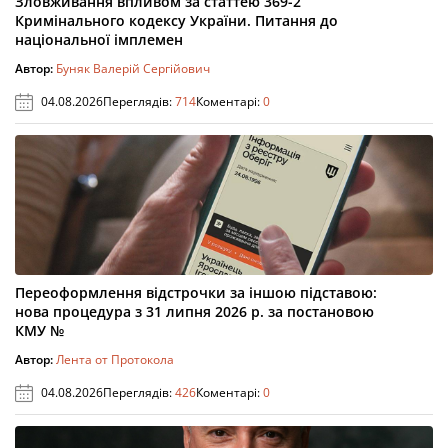
Зловживання впливом за статтею 369-2
Кримінального кодексу України. Питання до
національної імплемен
Автор:
Буняк Валерій Сергійович
04.08.2026
Переглядів:
714
Коментарі:
0
Переоформлення відстрочки за іншою підставою:
нова процедура з 31 липня 2026 р. за постановою
КМУ №
Автор:
Лента от Протокола
04.08.2026
Переглядів:
426
Коментарі:
0