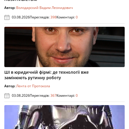
Автор:
Володарский Вадим Леонидович
03.08.2026
Переглядів:
398
Коментарі:
0
ШІ в юридичній фірмі: де технології вже
замінюють рутинну роботу
Автор:
Лента от Протокола
03.08.2026
Переглядів:
367
Коментарі:
0