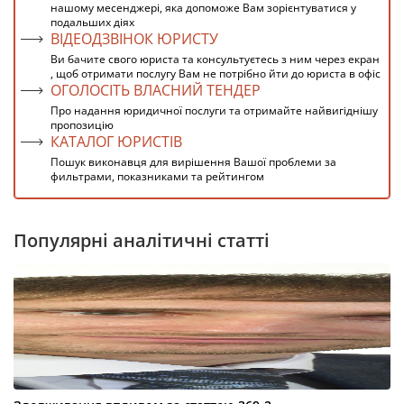
нашому месенджері, яка допоможе Вам зорієнтуватися у
подальших діях
ВІДЕОДЗВІНОК ЮРИСТУ
Ви бачите свого юриста та консультуєтесь з ним через екран
, щоб отримати послугу Вам не потрібно йти до юриста в офіс
ОГОЛОСІТЬ ВЛАСНИЙ ТЕНДЕР
Про надання юридичної послуги та отримайте найвигіднішу
пропозицію
КАТАЛОГ ЮРИСТІВ
Пошук виконавця для вирішення Вашої проблеми за
фильтрами, показниками та рейтингом
Популярні аналітичні статті