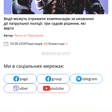
Водії можуть отримати компенсацію за незаконні
дії патрульної поліції: три судові рішення, які
варто
Автор:
Лента от Протокола
03.08.2026
Переглядів:
682
Коментарі:
0
Дивитись усі статті
Ми в соціальних мережах:
page
group
telegram
viber
youtube