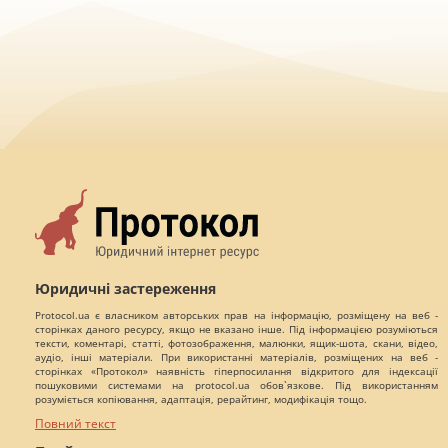
Юридичні застереження
Protocol.ua є власником авторських прав на інформацію, розміщену на веб -
сторінках даного ресурсу, якщо не вказано інше. Під інформацією розуміються
тексти, коментарі, статті, фотозображення, малюнки, ящик-шота, скани, відео,
аудіо, інші матеріали. При використанні матеріалів, розміщених на веб -
сторінках «Протокол» наявність гіперпосилання відкритого для індексації
пошуковими системами на protocol.ua обов`язкове. Під використанням
розуміється копіювання, адаптація, рерайтинг, модифікація тощо.
Повний текст