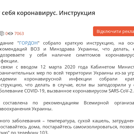
у себя коронавирус. Инструкция
Відключити рекл
0
7063
здание "
ГОРДОН
" собрало краткую инструкцию, на ос
екомендаций ВОЗ и Минздрава Украины, что делать, 
одозреваете у себя наличие симптомов коронавиру
фекции.
 связи с вводом 12 марта 2020 года Кабинетом Минис
раничительных мер по всей территории Украины из-за уг
пидемии коронавирусной инфекции собрали крат
струкцию, что делать в случае, если вы заподозрили у 
болевание COVID-19, вызванное коронавирусом SARS-CoV-2.
 составлена по рекомендациям Всемирной организ
равоохранения Украины.
ного заболевания – температура, сухой кашель, затрудне
 оставайтесь дома, постарайтесь самоизолироваться, позво
рую" по телефону 103.