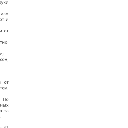
руки
15
Над Землею зійшов Оленячий Місяць: як це
вплине на знаки зодіаку
низм
19
от и
Україна не вступить до НАТО, але це не поразка
для Києва, - колумніст Rzeczpospolita
и от
16
Глобальне потепління може перевищити
тно,
критичний поріг вже у найближчі місяці, -
вчений
16
и;
Кінологи назвали 7 звичок собак, які доводять
сон,
їхню безмежну відданість
16
ы от
тем,
. По
нных
а за
.
у 41