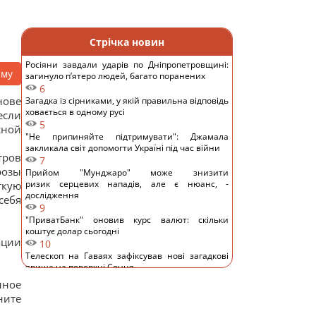
Стрічка новин
Росіяни завдали ударів по Дніпропетровщині:
аму
загинуло пʼятеро людей, багато поранених
6
нове
Загадка із сірниками, у якій правильна відповідь
ховається в одному русі
если
5
сной
"Не припиняйте підтримувати": Джамала
закликала світ допомогти Україні під час війни
тров
7
розы
Прийом "Мунджаро" може знизити
ризик серцевих нападів, але є нюанс, -
кую
дослідження
себя
9
"ПриватБанк" оновив курс валют: скільки
коштує долар сьогодні
ации
10
Телескоп на Гаваях зафіксував нові загадкові
явища на поверхні Сонця
12
нное
Трамп "наїхав" на Гегсета через гострий
ните
дефіцит ракет для ППО, - WP
12