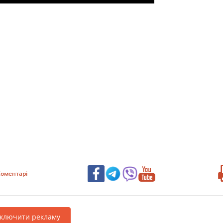
оментарі
дключити рекламу