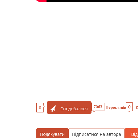
0
7063
0
Переглядів
К
Сподобалося
Подякувати
Підписатися на автора
Ві