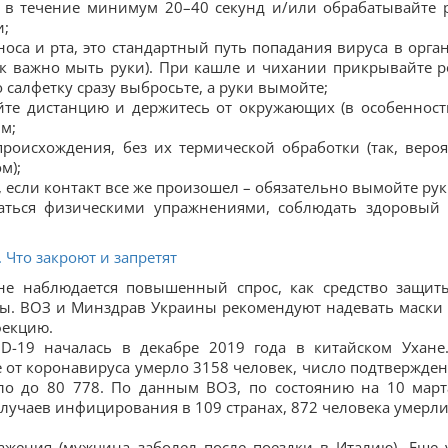
 в течение минимум 20–40 секунд и/или обрабатывайте 
и;
носа и рта, это стандартный путь попадания вируса в орга
ак важно мыть руки). При кашле и чихании прикрывайте р
о салфетку сразу выбросьте, а руки вымойте;
йте дистанцию и держитесь от окружающих (в особенност
м;
роисхождения, без их термической обработки (так, вероя
м);
 если контакт все же произошел – обязательно вымойте рук
маться физическими упражнениями, соблюдать здоровый 
 Что закроют и запретят
не наблюдается повышенный спрос, как средство защит
. ВОЗ и Минздрав Украины рекомендуют надевать маски 
фекцию.
-19 началась в декабре 2019 года в китайском Ухане
ае от коронавируса умерло 3158 человек, число подтвержде
ло до 80 778. По данным ВОЗ, по состоянию на 10 март
случаев инфицирования в 109 странах, 872 человека умерли
ажения (мужчина заболел после поездки в Италию). Еще 