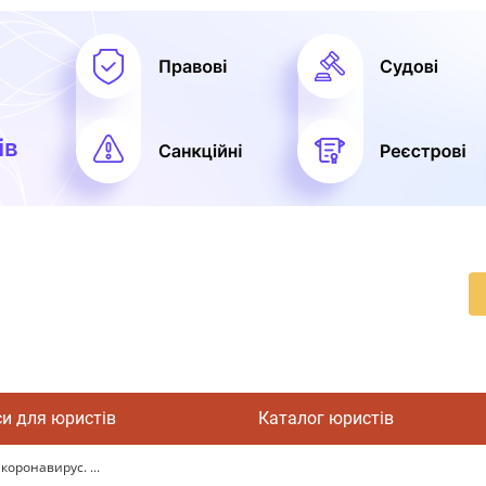
си для юристів
Каталог юристів
коронавирус. ...