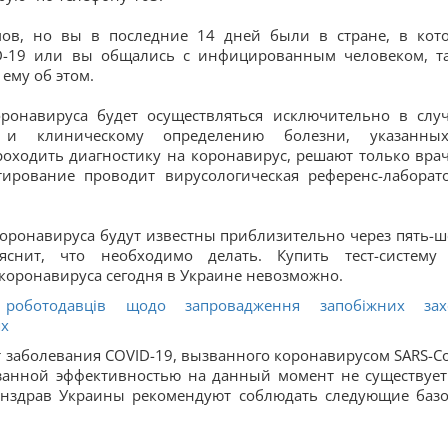
ов, но вы в последние 14 дней были в стране, в кот
D-19 или вы общались с инфицированным человеком, т
ему об этом.
ронавируса будет осуществляться исключительно в случ
му и клиническому определению болезни, указанн
оходить диагностику на коронавирус, решают только врач
тирование проводит вирусологическая референс-лаборат
 коронавируса будут известны приблизительно через пять-ш
снит, что необходимо делать. Купить тест-систему
 коронавируса сегодня в Украине невозможно.
 роботодавців щодо запровадження запобіжних зах
ях
 заболевания COVID-19, вызванного коронавирусом SARS-Co
азанной эффективностью на данный момент не существует
инздрав Украины рекомендуют соблюдать следующие баз