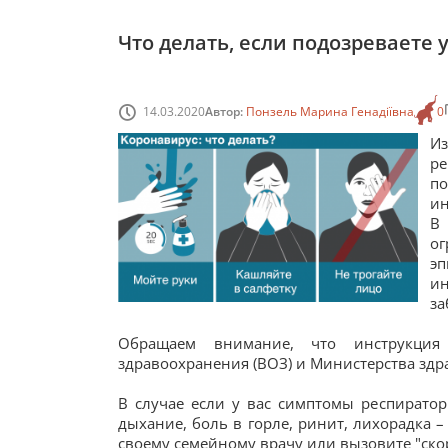
Что делать, если подозреваете 
14.03.2020
Автор:
Понзель Марина Генадіївна
0
И
р
п
ин
В
ог
э
ин
за
Обращаем внимание, что инструкция
здравоохранения (ВОЗ) и Министерства зд
В случае если у вас симптомы респиратор
дыхание, боль в горле, ринит, лихорадка –
своему семейному врачу или вызовите "ско