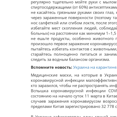
регулярно тщательно мойте руки с мылом
спиртосодержащими (от 60%) антисептикам
не касайтесь грязными руками своих глаз, 
через зараженные поверхности (поэтому т
нос салфеткой или сгибом локтя, после этог
избегайте мест скопления людей, соблюда
больных) на расстоянии как минимум 1–1,5 
не ешьте продукты, особенно животного п
произошло первое заражение коронавирусо
пытайтесь избегать контактов с животными,
старайтесь полноценно питаться и зани
следить за водным балансом организма.
Вспомните новость:
Украина на карантине.
Медицинские маски, на которые в Украи
коронавирусной инфекции малоэффективны
кто заразился, чтобы не распространять ин
Вспышка коронавирусной инфекции COVID
состоянию на начало суток 11 марта в Кит
случаев заражения коронавирусом возрос
пределами Китая зарегистрировано 32 778 
В Украине зафиксирован один случай зар