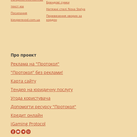
Брендові сумки
текст юа
Натяжні стелі Nova Stelya
Посилання
Перевезення хворих за
kievperevod.com.ua
кордон
Про проект
Реклама на "Протокол"
"Протокол" без реклами!
Карта сайту
Тендер на юридичну послугу
Угода користувача
Допомогти ресурсу "Протокол"
Кредит онлайн
iGaming Protocol