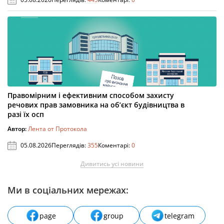
Правомірним і ефективним способом захисту
речових прав замовника на об’єкт будівництва в
разі їх осп
Автор:
Лента от Протокола
05.08.2026
Переглядів:
355
Коментарі:
0
Дивитись усі новини
Ми в соціальних мережах:
page
group
telegram