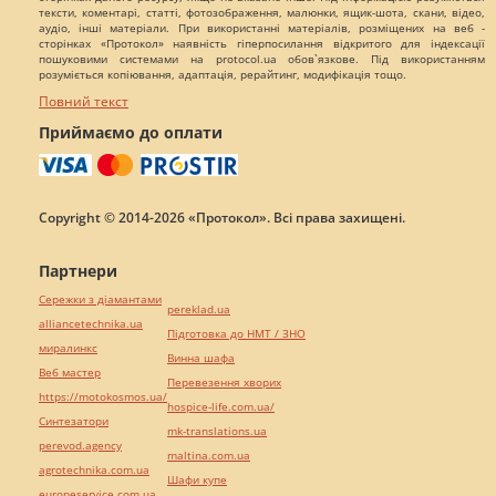
тексти, коментарі, статті, фотозображення, малюнки, ящик-шота, скани, відео,
аудіо, інші матеріали. При використанні матеріалів, розміщених на веб -
сторінках «Протокол» наявність гіперпосилання відкритого для індексації
пошуковими системами на protocol.ua обов`язкове. Під використанням
розуміється копіювання, адаптація, рерайтинг, модифікація тощо.
Повний текст
Приймаємо до оплати
Copyright © 2014-2026 «Протокол». Всі права захищені.
Партнери
Сережки з діамантами
pereklad.ua
alliancetechnika.ua
Підготовка до НМТ / ЗНО
миралинкс
Винна шафа
Веб мастер
Перевезення хворих
https://motokosmos.ua/
hospice-life.com.ua/
Синтезатори
mk-translations.ua
perevod.agency
maltina.com.ua
agrotechnika.com.ua
Шафи купе
europeservice.com.ua