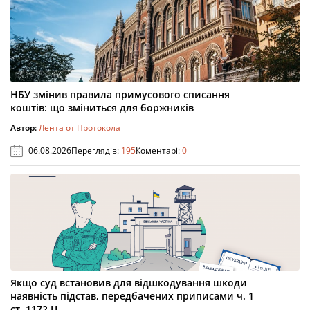
НБУ змінив правила примусового списання
коштів: що зміниться для боржників
Автор:
Лента от Протокола
06.08.2026
Переглядів:
195
Коментарі:
0
Якщо суд встановив для відшкодування шкоди
наявність підстав, передбачених приписами ч. 1
ст. 1172 Ц