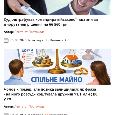
Суд оштрафував командира військової частини за
ігнорування рішення на 66 560 грн
Автор:
Лента от Протокола
05.08.2026
Переглядів:
336
Коментарі:
0
Чоловік помер, але позика залишилася: як фраза
«на його розсуд» коштувала дружині $1,1 млн ( ВС
у сп
Автор:
Лента от Протокола
05.08.2026
Переглядів:
445
Коментарі:
0