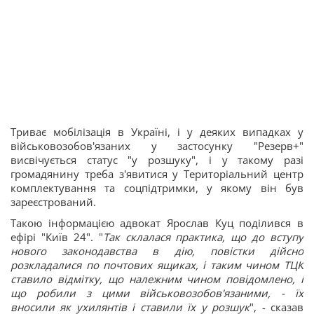
Триває мобілізація в Україні, і у деяких випадках у
військовозобов'язаних у застосунку "Резерв+"
висвічується статус "у розшуку", і у такому разі
громадянину треба з'явитися у Територіальний центр
комплектування та соцпідтримки, у якому він був
зареєстрований.
Такою інформацією адвокат Ярослав Куц поділився в
ефірі "Київ 24". "
Так склалася практика, що до вступу
нового законодавства в дію, повістки дійсно
розкладалися по почтових ящиках, і таким чином ТЦК
ставило відмітку, що належним чином повідомлено, і
що робили з цими військовозобов'язаними, - їх
вносили як ухилянтів і ставили їх у розшук
", - сказав