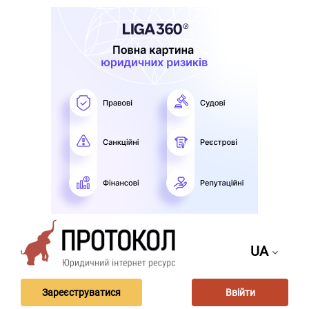
UA
Зареєструватися
Ввійти