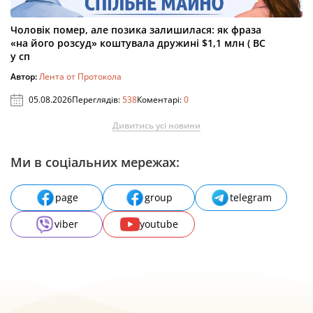
Чоловік помер, але позика залишилася: як фраза
«на його розсуд» коштувала дружині $1,1 млн ( ВС
у сп
Автор:
Лента от Протокола
05.08.2026
Переглядів:
538
Коментарі:
0
Дивитись усі новини
Ми в соціальних мережах:
page
group
telegram
viber
youtube