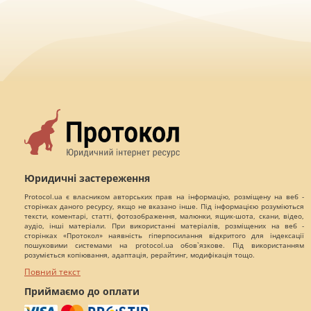
Юридичні застереження
Protocol.ua є власником авторських прав на інформацію, розміщену на веб -
сторінках даного ресурсу, якщо не вказано інше. Під інформацією розуміються
тексти, коментарі, статті, фотозображення, малюнки, ящик-шота, скани, відео,
аудіо, інші матеріали. При використанні матеріалів, розміщених на веб -
сторінках «Протокол» наявність гіперпосилання відкритого для індексації
пошуковими системами на protocol.ua обов`язкове. Під використанням
розуміється копіювання, адаптація, рерайтинг, модифікація тощо.
Повний текст
Приймаємо до оплати