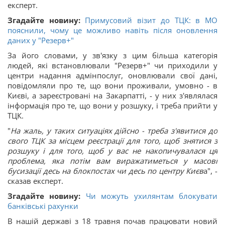
експерт.
Згадайте новину:
Примусовий візит до ТЦК: в МО
пояснили, чому це можливо навіть після оновлення
даних у "Резерв+"
За його словами, у зв'язку з цим більша категорія
людей, які встановлювали "Резерв+" чи приходили у
центри надання адмінпослуг, оновлювали свої дані,
повідомляли про те, що вони проживали, умовно - в
Києві, а зареєстровані на Закарпатті, - у них з'являлася
інформація про те, що вони у розшуку, і треба прийти у
ТЦК.
"
На жаль, у таких ситуаціях дійсно - треба з'явитися до
свого ТЦК за місцем реєстрації для того, щоб знятися з
розшуку і для того, щоб у вас не накопичувалася ця
проблема, яка потім вам виражатиметься у масові
бусизації десь на блокпостах чи десь по центру Києв
а", -
сказав експерт.
Згадайте новину:
Чи можуть ухилянтам блокувати
банківські рахунки
В нашій державі з 18 травня почав працювати новий