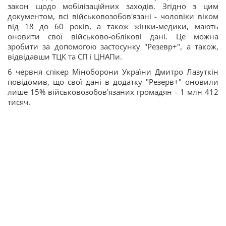
закон щодо мобілізаційних заходів. Згідно з цим
документом, всі військовозобов'язані - чоловіки віком
від 18 до 60 років, а також жінки-медики, мають
оновити свої військово-облікові дані. Це можна
зробити за допомогою застосунку "Резевр+", а також,
відвідавши ТЦК та СП і ЦНАПи.
6 червня спікер Міноборони України Дмитро Лазуткін
повідомив, що свої дані в додатку "Резерв+" оновили
лише 15% військовозобов'язаних громадян - 1 млн 412
тисяч.