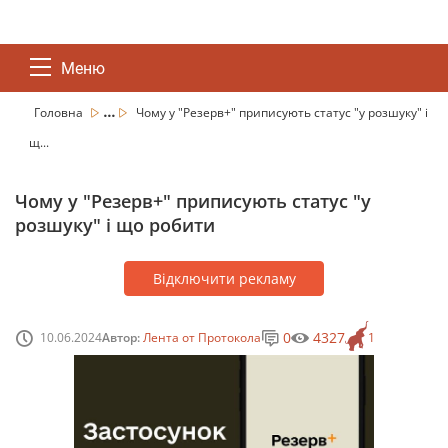
Меню
...
Головна
Чому у "Резерв+" приписують статус "у розшуку" і
щ...
Чому у "Резерв+" приписують статус "у
розшуку" і що робити
Відключити рекламу
0
4327
10.06.2024
Автор:
Лента от Протокола
1