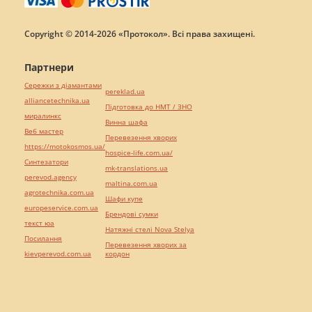
Copyright © 2014-2026 «Протокол». Всі права захищені.
Партнери
Сережки з діамантами
pereklad.ua
alliancetechnika.ua
Підготовка до НМТ / ЗНО
миралинкс
Винна шафа
Веб мастер
Перевезення хворих
https://motokosmos.ua/
hospice-life.com.ua/
Синтезатори
mk-translations.ua
perevod.agency
maltina.com.ua
agrotechnika.com.ua
Шафи купе
europeservice.com.ua
Брендові сумки
текст юа
Натяжні стелі Nova Stelya
Посилання
Перевезення хворих за
kievperevod.com.ua
кордон