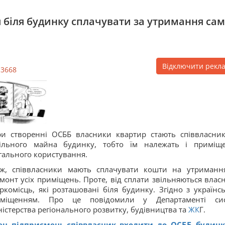
 біля будинку сплачувати за утримання сам
Відключити рекл
13668
и створенні ОСББ власники квартир стають співвласни
пільного майна будинку, тобто їм належать і приміщ
гального користування.
ж, співвласники мають сплачувати кошти на утриманн
монт усіх приміщень. Проте, від сплати звільняються влас
ркомісць, які розташовані біля будинку. Згідно з українс
иміщенням. Про це повідомили у Департаменті си
істерства регіонального розвитку, будівництва та
ЖК
Г.
н підприємець-співвласник входити до ОСББ будинк