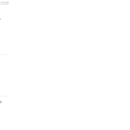
тації
я
і: