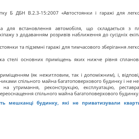
ку Б ДБН В.2.3-15:2007 «Автостоянки і гаражі для легк
 для встановлення автомобіля, що складається з п
кіпажу з додаванням розривів наближення до сусідніх екіп
тоянки та підземні гаражі для тимчасового зберігання легк
а стелі основних приміщень яких нижче рівня спланов
риміщенням (як нежитловим, так і допоміжним), і, відпові
никами спільного майна багатоповерхового будинку і не не
 на утримання, реконструкцію, експлуатацію, реставра
переоснащення спільного майна багатоповерхового будинку
ь мешканці будинку, які не приватизували кварт