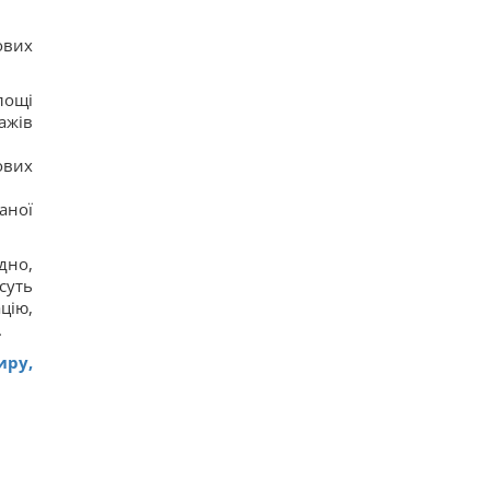
13
Навроцький заявив про підтримку української
ових
армії, але згадав про "прапори Бандери"
11
Українці висловили думку, коли закінчиться
лощі
війна, - результати опитування
24
ажів
Росія почала використовувати збільшену
версію "Гербери", - Флеш
ових
14
Смачна сирна запіканка з рисом: старовинний
аної
рецепт по-українськи
15
Дантес показався з новою коханою (фото)
дно,
16
суть
цію,
.
иру,