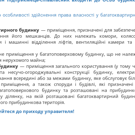
 особливості здійснення права власності у багатоквартир
тирного будинку
— приміщення, призначені для забезпеч
вання його мешканців. До них належать комори, колясо
и і машинні відділення ліфтів, вентиляційні камери та 
е приміщення у багатоповерховому будинку, що не нале
ом нерухомого майна;
будинку
— приміщення загального користування (у тому ч
 та несучо-огороджувальні конструкції будинку, електри
нання всередині або за межами будинку, яке обслуговує бі
приміщення, а також споруди і будівлі, які призначені
багатоповерхового будинку та розташовані на прибудинк
ну ділянку, на якій розташовані багатоквартирний будин
 його прибудинкова територія.
уйтеся до приходу управителя!