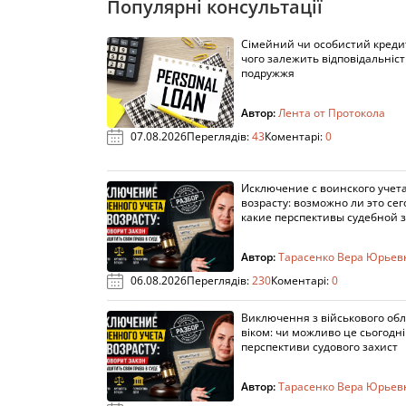
Популярні консультації
Сімейний чи особистий кредит
чого залежить відповідальніст
подружжя
Автор:
Лента от Протокола
07.08.2026
Переглядів:
43
Коментарі:
0
Исключение с воинского учета
возрасту: возможно ли это сег
какие перспективы судебной 
Автор:
Тарасенко Вера Юрьев
06.08.2026
Переглядів:
230
Коментарі:
0
Виключення з військового облі
віком: чи можливо це сьогодні 
перспективи судового захист
Автор:
Тарасенко Вера Юрьев