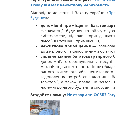
якому він має нежитлову нерухомість
Відповідно до статті 1 Закону України «
Про
будинку
»:
допоміжні приміщення багатоквар
експлуатації будинку та обслугову
сміттєкамери, підвали, горища, шахт
підсобні і технічні приміщення;
нежитлове приміщення
— ізольован
до житлового і є самостійними об’єкт
спільне майно багатоквартирного 
допоміжні), огороджувальні, несучі
механічне, сантехнічне та інше облад
одного житлового або нежитлового 
задоволення потреб співвласників 
території, а також права на земель
належні до нього будівлі та споруди і
Згадайте новину:
Не створили ОСББ? Гот