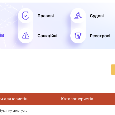
си для юристів
Каталог юристів
удинку сплачув...