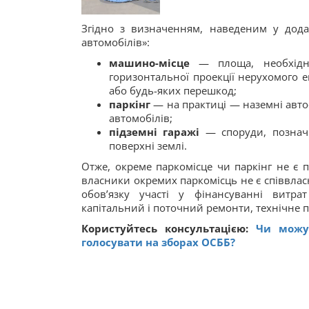
Згідно з визначенням, наведеним у додат
автомобілів»:
машино-місце
— площа, необхідна
горизонтальної проекції нерухомого е
або будь-яких перешкод;
паркінг
— на практиці — наземні автос
автомобілів;
підземні гаражі
— споруди, позначк
поверхні землі.
Отже, окреме паркомісце чи паркінг не є п
власники окремих паркомісць не є співвлас
обов’язку участі у фінансуванні витрат
капітальний і поточний ремонти, технічне 
Користуйтесь консультацією:
Чи можут
голосувати на зборах ОСББ?