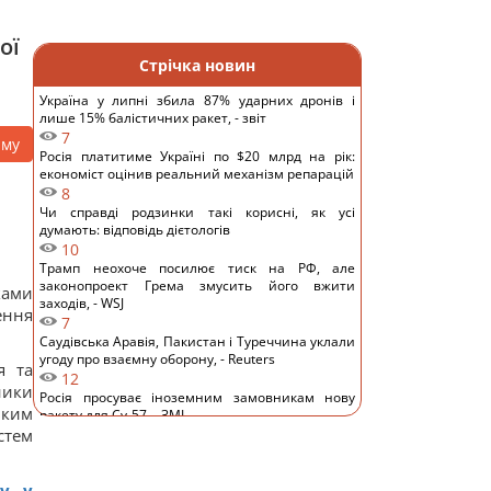
ої
Стрічка новин
Україна у липні збила 87% ударних дронів і
лише 15% балістичних ракет, - звіт
7
аму
Росія платитиме Україні по $20 млрд на рік:
економіст оцінив реальний механізм репарацій
8
Чи справді родзинки такі корисні, як усі
думають: відповідь дієтологів
10
Трамп неохоче посилює тиск на РФ, але
законопроект Грема змусить його вжити
ками
заходів, - WSJ
ення
7
Саудівська Аравія, Пакистан і Туреччина уклали
угоду про взаємну оборону, - Reuters
я та
12
ники
Росія просуває іноземним замовникам нову
ьким
ракету для Су-57, - ЗМІ
стем
12
Старий монітор ще рано викидати: як
використати його повторно з користю
у, у
10