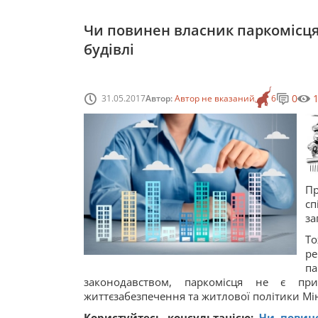
Чи повинен власник паркомісця
будівлі
0
31.05.2017
Автор:
Автор не вказаний
6
Пр
с
за
То
ре
па
законодавством, паркомісця не є пр
життєзабезпечення та житлової політики Мін
Користуйтесь консультацією:
Чи повине