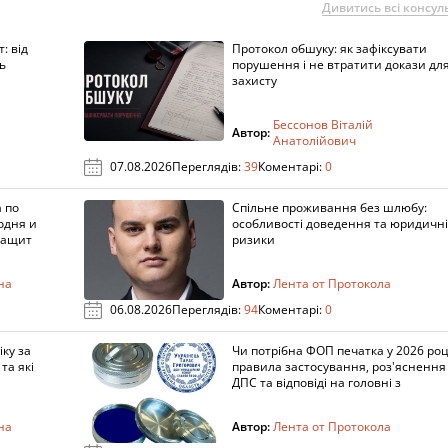
Дивитись всі консуль
: від
Протокол обшуку: як зафіксувати
ь
порушення і не втратити докази дл
захисту
Бессонов Віталій
Автор:
Анатолійович
07.08.2026
Переглядів:
39
Коментарі:
0
 по
Спільне проживання без шлюбу:
одня и
особливості доведення та юридичні
защит
ризики
на
Автор:
Лента от Протокола
06.08.2026
Переглядів:
94
Коментарі:
0
ку за
Чи потрібна ФОП печатка у 2026 роц
та які
правила застосування, роз'яснення
ДПС та відповіді на головні з
на
Автор:
Лента от Протокола