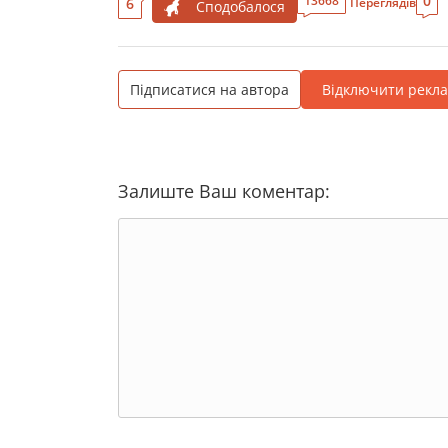
0
13668
6
Переглядів
Сподобалося
Підписатися на автора
Відключити рекл
Залиште Ваш коментар: