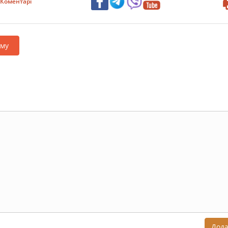
Коментарі
аму
Дод