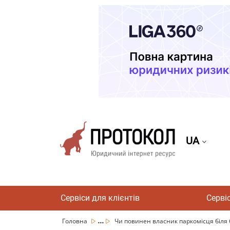
UA
Сервіси для клієнтів
Серві
...
Головна
Чи повинен власник паркомісця біля б