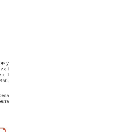
я» у
их і
ин і
360,
рела
єкта