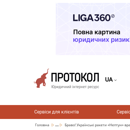
UA
Сервіси для клієнтів
Серві
...
Головна
Браво! Українські ракети «Нептун» вр