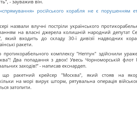
ь", - зауважив він.
«спрямування» російського корабля не є порушенням е
ері назвали влучні постріли українського протикорабель
анням на власні джерела колишній народний депутат Се
, який входить до складу 30-ї дивізії надводних кора
їнські ракети.
го протикорабельного комплексу "Нептун" здійснили ураж
ва"! Два попадання з двох! Увесь Чорноморській флот Р
альних заходів!” - написав екснардеп.
 що ракетний крейсер "Москва", який стояв на яко
скільки на морі вирує шторм, рятувальна операція військо
ться затопити.