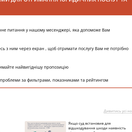
чне питання у нашому месенджері, яка допоможе Вам
есь з ним через екран , щоб отримати послугу Вам не потрібно
римайте найвигіднішу пропозицію
 проблеми за фильтрами, показниками та рейтингом
Дивитись усі н
Якщо суд встановив для
а
відшкодування шкоди наявність