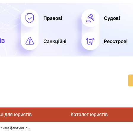
си для юристів
Каталог юристів
азили флагманс...