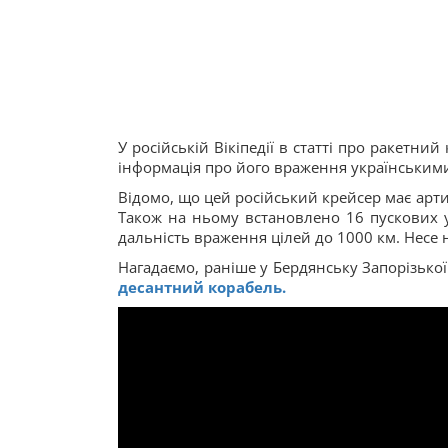
У російській Вікіпедії в статті про ракетни
інформація про його враження українським
Відомо, що цей російський крейсер має арти
Також на ньому встановлено 16 пускових 
дальність враження цілей до 1000 км. Несе н
Нагадаємо, раніше у Бердянську Запорізько
десантний корабель.