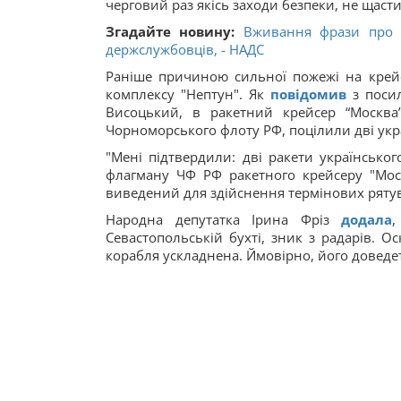
черговий раз якісь заходи безпеки, не щастит
Згадайте новину:
Вживання фрази про 
держслужбовців, - НАДС
Раніше причиною сильної пожежі на крейс
комплексу "Нептун". Як
повідомив
з посил
Висоцький, в ракетний крейсер “Москва”
Чорноморського флоту РФ, поцілили дві укра
"Мені підтвердили: дві ракети українсько
флагману ЧФ РФ ракетного крейсеру "Моск
виведений для здійснення термінових рятув
Народна депутатка Ірина Фріз
додала
,
Севастопольській бухті, зник з радарів. О
корабля ускладнена. Ймовірно, його доведе