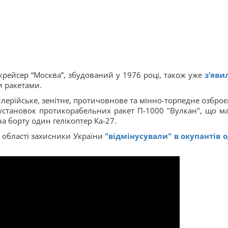
й крейсер “Москва”, збудований у 1976 році, також уже
з’яви
и ракетами.
лерійське, зенітне, протичовнове та мінно-торпедне озброє
установок протикорабельних ракет П-1000 "Вулкан", що м
а борту один гелікоптер Ка-27.
ї області захисники України
"відмінусували" в окупантів 