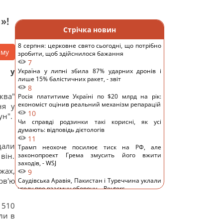
»!
Стрічка новин
8 серпня: церковне свято сьогодні, що потрібно
аму
зробити, щоб здійснилося бажання
7
і у
Україна у липні збила 87% ударних дронів і
лише 15% балістичних ракет, - звіт
8
ква"
Росія платитиме Україні по $20 млрд на рік:
економіст оцінив реальний механізм репарацій
ня у
10
ун".
Чи справді родзинки такі корисні, як усі
думають: відповідь дієтологів
11
дали
Трамп неохоче посилює тиск на РФ, але
він.
законопроект Грема змусить його вжити
заходів, - WSJ
ах,
9
рв'ю
Саудівська Аравія, Пакистан і Туреччина уклали
угоду про взаємну оборону, - Reuters
12
 510
Росія просуває іноземним замовникам нову
ракету для Су-57, - ЗМІ
ли в
12