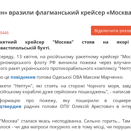
тун» вразили флагманський крейсер «Москва
Відключити рекл
3446
акетний крейсер "Москва" стояв на якор
вастопольській бухті.
середу, 13 квітня, на російському ракетному крейсері "Мос
орноморського флоту РФ виникла пожежа через влучан
ого ракет українського протикорабельного комплексу "Непт
о це
повідомив
голова Одеської ОВА Максим Марченко.
акети "Нептун", які стоять на сторожі Чорного моря, зав
сійському кораблю дуже серйозних пошкоджень", - написав 
нформацію про пожежу, яку поширили в соцмереж
ідтвердив
радник голови ОПУ Олексій Арестович в інте
Москва" сталася якась несподіванка. Сильно горить... Там
лося - чи два матроси покурило не в тому місці, чи поруши