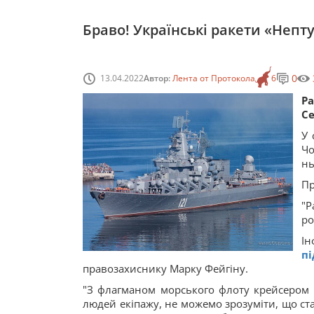
Браво! Українські ракети «Неп
0
13.04.2022
Автор:
Лента от Протокола
6
Р
Се
У 
Ч
нь
Пр
"Р
ро
І
п
правозахиснику Марку Фейгіну.
"З флагманом морського флоту крейсером "
людей екіпажу, не можемо зрозуміти, що ста