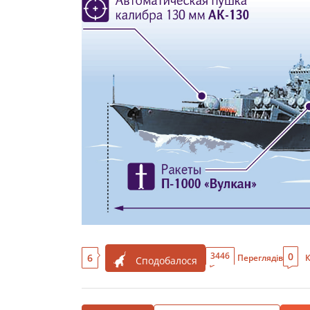
0
3446
6
Переглядів
К
Сподобалося