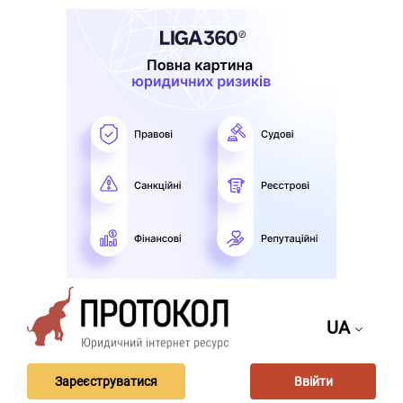
UA
Зареєструватися
Ввійти