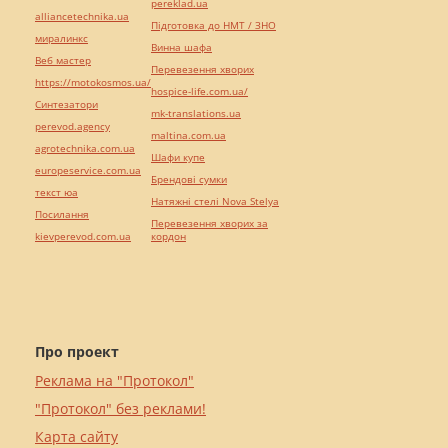
pereklad.ua
alliancetechnika.ua
Підготовка до НМТ / ЗНО
миралинкс
Винна шафа
Веб мастер
Перевезення хворих
https://motokosmos.ua/
hospice-life.com.ua/
Синтезатори
mk-translations.ua
perevod.agency
maltina.com.ua
agrotechnika.com.ua
Шафи купе
europeservice.com.ua
Брендові сумки
текст юа
Натяжні стелі Nova Stelya
Посилання
Перевезення хворих за
kievperevod.com.ua
кордон
Про проект
Реклама на "Протокол"
"Протокол" без реклами!
Карта сайту