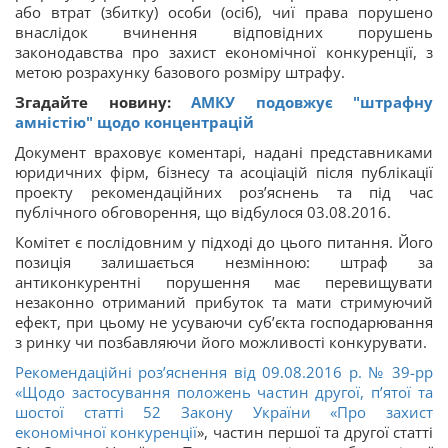
або втрат (збитку) особи (осіб), чиї права порушено
внаслідок вчинення відповідних порушень
законодавства про захист економічної конкуренції, з
метою розрахунку базового розміру штрафу.
Згадайте новину:
АМКУ подовжує "штрафну
амністію" щодо концентрацій
Документ враховує коментарі, надані представниками
юридичних фірм, бізнесу та асоціацій після публікації
проекту рекомендаційних роз’яснень та під час
публічного обговорення, що відбулося 03.08.2016.
Комітет є послідовним у підході до цього питання. Його
позиція залишається незмінною: штраф за
антиконкурентні порушення має перевищувати
незаконно отриманий прибуток та мати стримуючий
ефект, при цьому не усуваючи суб’єкта господарювання
з ринку чи позбавляючи його можливості конкурувати.
Рекомендаційні роз’яснення від 09.08.2016 р. № 39-рр
«Щодо застосування положень частин другої, п’ятої та
шостої статті 52 Закону України «
Про захист
економічної конкуренції
», частин першої та другої статті