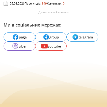
05.08.2026
Переглядів:
399
Коментарі:
0
Дивитись усі новини
Ми в соціальних мережах:
page
group
telegram
viber
youtube