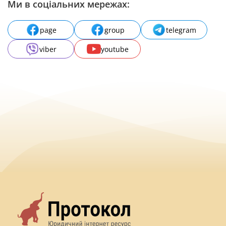
Ми в соціальних мережах:
page
group
telegram
viber
youtube