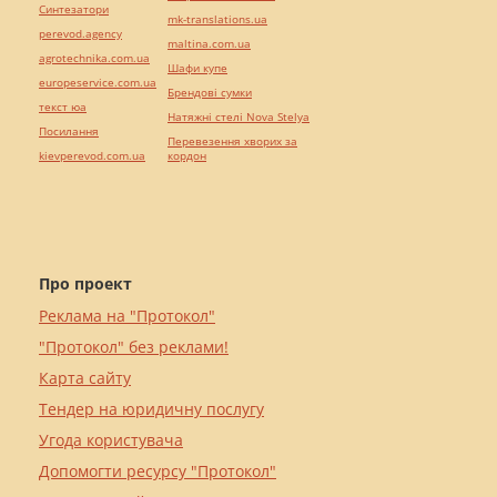
Синтезатори
mk-translations.ua
perevod.agency
maltina.com.ua
agrotechnika.com.ua
Шафи купе
europeservice.com.ua
Брендові сумки
текст юа
Натяжні стелі Nova Stelya
Посилання
Перевезення хворих за
kievperevod.com.ua
кордон
Про проект
Реклама на "Протокол"
"Протокол" без реклами!
Карта сайту
Тендер на юридичну послугу
Угода користувача
Допомогти ресурсу "Протокол"