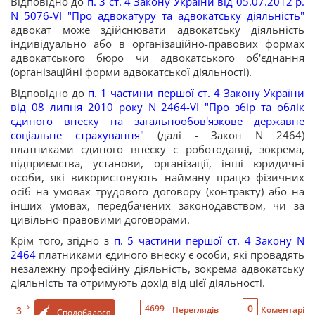
Відповідно до
п. 3 ст. 4 Закону України від 05.07.2012 р.
N 5076-VI "Про адвокатуру та адвокатську діяльність"
адвокат може здійснювати адвокатську діяльність
індивідуально або в організаційно-правових формах
адвокатського бюро чи адвокатського об'єднання
(організаційні форми адвокатської діяльності).
Відповідно до
п. 1 частини першої ст. 4 Закону України
від 08 липня 2010 року N 2464-VI "Про збір та облік
єдиного внеску на загальнообов'язкове державне
соціальне страхування"
(далі - Закон N 2464)
платниками єдиного внеску є роботодавці, зокрема,
підприємства, установи, організації, інші юридичні
особи, які використовують найману працю фізичних
осіб на умовах трудового договору (контракту) або на
інших умовах, передбачених законодавством, чи за
цивільно-правовими договорами.
Крім того, згідно з
п. 5 частини першої ст. 4 Закону N
2464
платниками єдиного внеску є особи, які провадять
незалежну професійну діяльність, зокрема адвокатську
діяльність та отримують дохід від цієї діяльності.
0
4699
3
Переглядів
Коментарі
Сподобалося