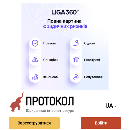
UA
Зареєструватися
Ввійти