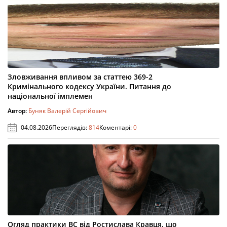
Зловживання впливом за статтею 369-2
Кримінального кодексу України. Питання до
національної імплемен
Автор:
Буняк Валерій Сергійович
04.08.2026
Переглядів:
814
Коментарі:
0
Огляд практики ВС від Ростислава Кравця, що