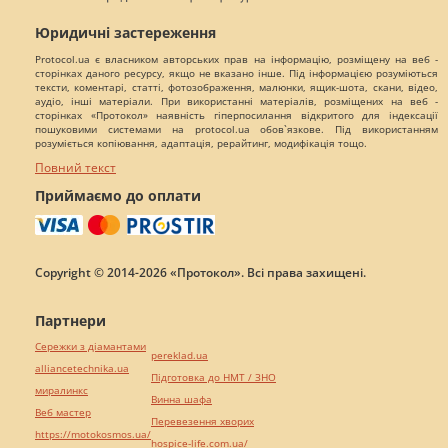
Юридичні застереження
Protocol.ua є власником авторських прав на інформацію, розміщену на веб -
сторінках даного ресурсу, якщо не вказано інше. Під інформацією розуміються
тексти, коментарі, статті, фотозображення, малюнки, ящик-шота, скани, відео,
аудіо, інші матеріали. При використанні матеріалів, розміщених на веб -
сторінках «Протокол» наявність гіперпосилання відкритого для індексації
пошуковими системами на protocol.ua обов`язкове. Під використанням
розуміється копіювання, адаптація, рерайтинг, модифікація тощо.
Повний текст
Приймаємо до оплати
Copyright © 2014-2026 «Протокол». Всі права захищені.
Партнери
Сережки з діамантами
pereklad.ua
alliancetechnika.ua
Підготовка до НМТ / ЗНО
миралинкс
Винна шафа
Веб мастер
Перевезення хворих
https://motokosmos.ua/
hospice-life.com.ua/