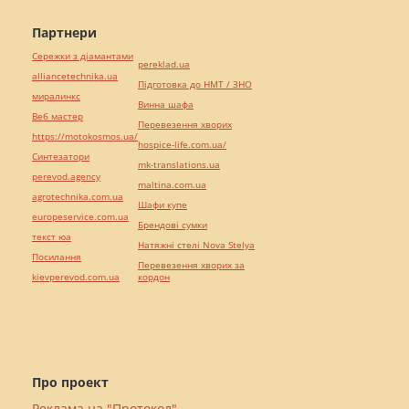
Партнери
Сережки з діамантами
pereklad.ua
alliancetechnika.ua
Підготовка до НМТ / ЗНО
миралинкс
Винна шафа
Веб мастер
Перевезення хворих
https://motokosmos.ua/
hospice-life.com.ua/
Синтезатори
mk-translations.ua
perevod.agency
maltina.com.ua
agrotechnika.com.ua
Шафи купе
europeservice.com.ua
Брендові сумки
текст юа
Натяжні стелі Nova Stelya
Посилання
Перевезення хворих за
kievperevod.com.ua
кордон
Про проект
Реклама на "Протокол"