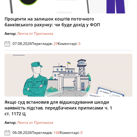
Проценти на залишок коштів поточного
банківського рахунку: чи буде дохід у ФОП
Автор:
Лента от Протокола
07.08.2026
Переглядів:
29
Коментарі:
0
Якщо суд встановив для відшкодування шкоди
наявність підстав, передбачених приписами ч. 1
ст. 1172 Ц
Автор:
Лента от Протокола
06.08.2026
Переглядів:
168
Коментарі:
0