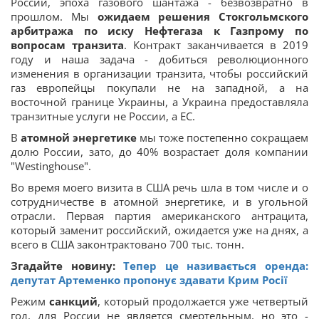
России, эпоха газового шантажа - безвозвратно в
прошлом. Мы
ожидаем решения Стокгольмского
арбитража по иску Нефтегаза к Газпрому по
вопросам транзита
. Контракт заканчивается в 2019
году и наша задача - добиться революционного
изменения в организации транзита, чтобы российский
газ европейцы покупали не на западной, а на
восточной границе Украины, а Украина предоставляла
транзитные услуги не России, а ЕС.
В
атомной энергетике
мы тоже постепенно сокращаем
долю России, зато, до 40% возрастает доля компании
"Westinghouse".
Во время моего визита в США речь шла в том числе и о
сотрудничестве в атомной энергетике, и в угольной
отрасли. Первая партия американского антрацита,
который заменит российский, ожидается уже на днях, а
всего в США законтрактовано 700 тыс. тонн.
Згадайте новину:
Тепер це називається оренда:
депутат Артеменко пропонує здавати Крим Росії
Режим
санкций
, который продолжается уже четвертый
год, для России не является смертельным, но это -