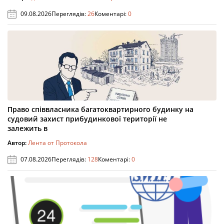
09.08.2026
Переглядів:
26
Коментарі:
0
Право співвласника багатоквартирного будинку на
судовий захист прибудинкової території не
залежить в
Автор:
Лента от Протокола
07.08.2026
Переглядів:
128
Коментарі:
0