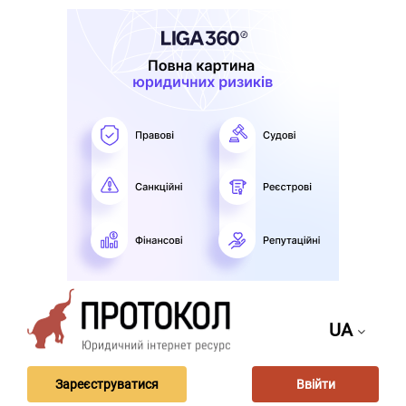
UA
Зареєструватися
Ввійти