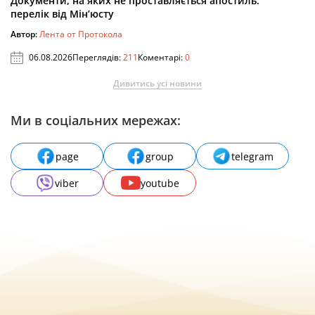
Документи, на яких не проставляється апостиль:
перелік від Мін’юсту
Автор:
Лента от Протокола
06.08.2026
Переглядів:
211
Коментарі:
0
Дивитись усі новини
Ми в соціальних мережах:
page
group
telegram
viber
youtube