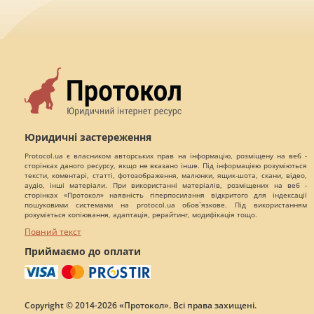
Юридичні застереження
Protocol.ua є власником авторських прав на інформацію, розміщену на веб -
сторінках даного ресурсу, якщо не вказано інше. Під інформацією розуміються
тексти, коментарі, статті, фотозображення, малюнки, ящик-шота, скани, відео,
аудіо, інші матеріали. При використанні матеріалів, розміщених на веб -
сторінках «Протокол» наявність гіперпосилання відкритого для індексації
пошуковими системами на protocol.ua обов`язкове. Під використанням
розуміється копіювання, адаптація, рерайтинг, модифікація тощо.
Повний текст
Приймаємо до оплати
Copyright © 2014-2026 «Протокол». Всі права захищені.