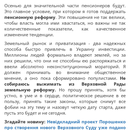
Осенью для значительной части пенсионеров будут.
Это главное условие, при котором я готов поддержать
пенсионную реформу
. Эти повышения не так велики,
чтобы власть могла ими хвастаться, но важны не так
количественные показатели, как качественное
изменение тенденции.
Земельный рынок и приватизация - два надежных
способа быстро привлечь в Украину инвестиции.
Миллионы людей формально владеют землей, но за
них решили, что они не способны ею распоряжаться и
ввели абсолютно неконституционный мораторий. Я
должен принимать во внимание общественное
мнение, а оно пока сформировано популистами.
Не
собираюсь выжимать из Верховной Рады
земельную реформу.
Но прошу принять, хотя бы
устно, в уме и в сердце, политическое решение в ее
пользу, принять такие законы, которые снимут все
фобии на эту тему и назовут четкую дату старта, даже
пусть это будет и не сегодня.
Згадайте новину:
Невідкладний проект Порошенко
про створення нового Верховного Суду уже подано