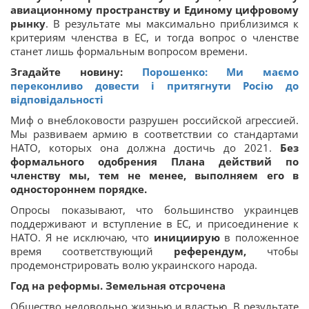
авиационному пространству и Единому цифровому
рынку
. В результате мы максимально приблизимся к
критериям членства в ЕС, и тогда вопрос о членстве
станет лишь формальным вопросом времени.
Згадайте новину:
Порошенко: Ми маємо
переконливо довести і притягнути Росію до
відповідальності
Миф о внеблоковости разрушен российской агрессией.
Мы развиваем армию в соответствии со стандартами
НАТО, которых она должна достичь до 2021.
Без
формального одобрения Плана действий по
членству мы, тем не менее, выполняем его в
одностороннем порядке.
Опросы показывают, что большинство украинцев
поддерживают и вступление в ЕС, и присоединение к
НАТО. Я не исключаю, что
инициирую
в положенное
время соответствующий
референдум,
чтобы
продемонстрировать волю украинского народа.
Год на реформы. Земельная отсрочена
Общество недовольно жизнью и властью. В результате