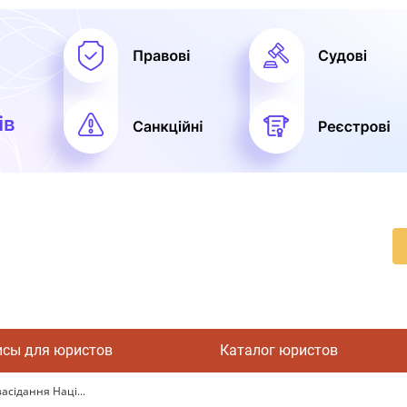
исы для юристов
Каталог юристов
асідання Наці...