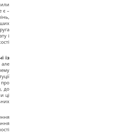
18
мили
Спутник Сатурна вращается так медленно, что
 є –
его сутки продолжаются почти 16 дней
інь,
17
рших
В Украине появится новый праздник: что будут
руга
отмечать 8 августа
17
ту і
7 августа: церковный праздник сегодня, почему
ості
нужно обязательно подать милостыню
36
Нацбанк ослабил гривню: официальный курс
і із
валют на пятницу
 але
14
лему
уції
 про
, до
и ці
ьних
ення
ання
ості