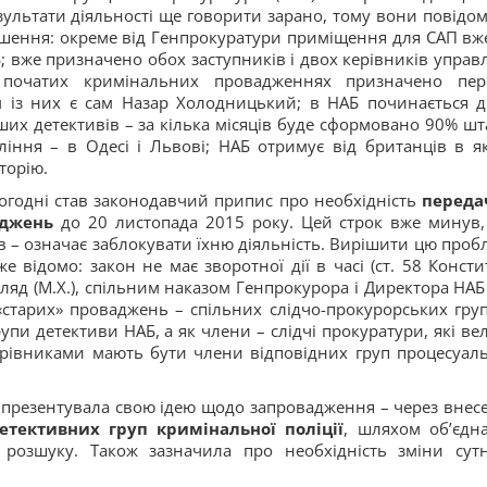
зультати діяльності ще говорити зарано, тому вони повідо
ішення: окреме від Генпрокуратури приміщення для САП вже
АБ; вже призначено обох заступників і двох керівників управл
 початих кримінальних провадженнях призначено пе
 із них є сам Назар Холодницький; в НАБ починається д
ших детективів – за кілька місяців буде сформовано 90% шта
іння – в Одесі і Львові; НАБ отримує від британців в як
торію.
огодні став законодавчий припис про необхідність
передач
ваджень
до 20 листопада 2015 року. Цей строк вже минув,
в – означає заблокувати їхню діяльність. Вирішити цю проб
ідомо: закон не має зворотної дії в часі (ст. 58 Констит
огляд (М.Х.), спільним наказом Генпрокурора і Директора НАБ
старих» проваджень – спільних слідчо-прокурорських груп
упи детективи НАБ, а як члени – слідчі прокуратури, які вел
рівниками мають бути члени відповідних груп процесуал
зе презентувала свою ідею щодо запровадження – через внес
детективних груп кримінальної поліції
, шляхом об’єдн
 розшуку. Також зазначила про необхідність зміни сутн