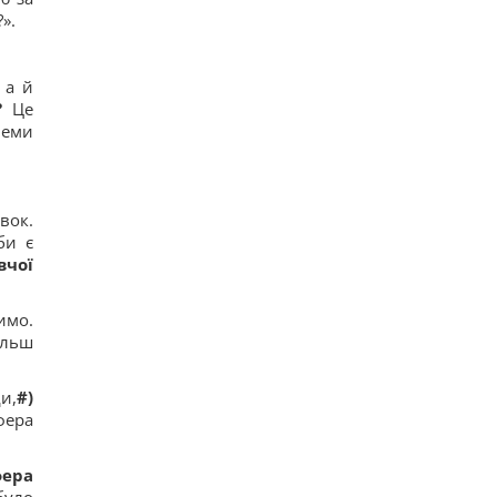
».
 а й
?
Це
леми
вок.
би є
вчої
имо.
ільш
и,
#)
фера
ера