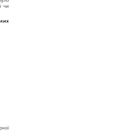
було
і чи
ких
рної