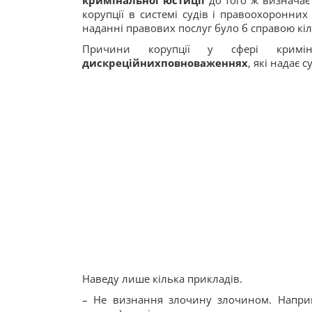
кримінальної юстиції
до того ж визначає 
корупції в системі судів і правоохоронних 
наданні правових послуг було б справою кіл
Причини корупції у сфері кримі
дискреційних
повноваженнях
, які надає
Наведу лише кілька прикладів.
– Не визнання злочину злочином. Наприкл