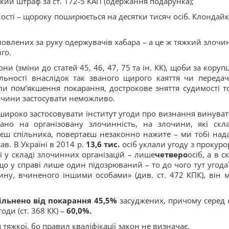
кий штраф за ст. 172-5 КАП (одержання подарунка);
ості – щороку поширюється на десятки тисяч осіб. Клондайк
зловлених за руку одержувачів хабара – а це ж тяжкий злочин
го.
и (зміни до статей 45, 46, 47, 75 та ін. КК), щоби за корупц
льності внаслідок так званого щирого каяття чи передач
али пом’якшення покарання, дострокове зняття судимості т
лочини застосувати неможливо.
 широко застосовувати інститут угоди про визнання винувато
ано на організовану злочинність, на злочини, які скл
аєш спільника, повертаєш незаконно нажите – ми тобі над
в. В Україні в 2014 р.
13,6 тис.
осіб уклали угоду з прокуро
 у складі злочинних організацій – лише
четверо
осіб, а в с
що у справі лише один підозрюваний – то до чого тут угода?
чину, вчиненого іншими особами» (див. ст. 472 КПК), він 
ільнено від покарання 45,5%
засуджених, причому серед о
ди (ст. 368 КК) –
60,0%.
 тяжкої, бо правил кваліфікації закон не визначає.