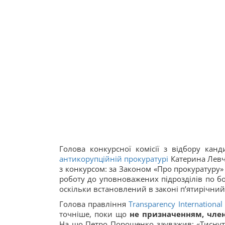
Голова конкурсної комісії з відбору кан
антикорупційній прокуратурі
Катерина Левч
з конкурсом: за Законом «Про прокуратуру»
роботу до уповноважених підрозділів по бор
оскільки встановлений в законі п’ятирічний
Голова правління
Transparency International
точніше, поки що
не призначенням, члені
На що Петро Порошенко зауважив: «Тиснути 