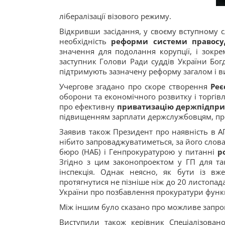
лібералізації візового режиму.
Відкривши засідання, у своєму вступному 
необхідність
реформи системи правосу
значення для подолання корупції, і зокре
заступник Голови Ради суддів України Богд
підтримують зазначену реформу загалом і в
Учергове згадано про скоре створення
Реє
оборони та економічного розвитку і торгівл
про ефективну
приватизацію держпідпри
підвищенням зарплати держслужбовцям, про 
Заявив також Президент про наявність в А
нібито запроваджуватиметься, за його сло
бюро (НАБ) і Генпрокуратурою у питанні
р
Згідно з цим законопроектом у ГП для та
інспекція. Однак неясно, як бути із в
протягнутися не пізніше ніж до 20 листопад
України про позбавлення прокуратури функці
Між іншим було сказано про можливе запро
Виступили також керівник Спеціалізован