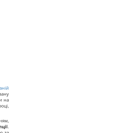
аній
зану
и на
оці,
ням,
пції
.
ю за