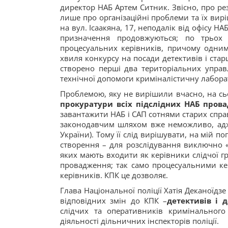
директор НАБ Артем Ситник. Звісно, про ре
лише про організаційні проблеми та їх вир
на вул. Ісаакяна, 17, неподалік від офісу Н
призначення продовжуються; по трьох
процесуальних керівників, причому одним
хвиля конкурсу на посади детективів і стар
створено перші два територіальних управл
технічної допомоги криміналістичну лабора
Проблемою, яку не вирішили вчасно, на сь
прокуратури
всіх підслідних НАБ про
завантажити НАБ і САП сотнями старих спра
законодавчим шляхом вже неможливо, адже в
України). Тому її слід вирішувати, на мій п
створення – для розслідування виключно «
яких мають входити як керівники слідчої гр
провадження; так само процесуальними ке
керівників. КПК це дозволяє.
Глава Національної поліції Хатія Деканоїд
відповідних змін до КПК –
детективів і 
слідчих та оперативників кримінального
діяльності дільничних інспекторів поліції.