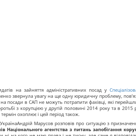
дидатів на зайняття адміністративних посад у
Спеціалізов
енко звернула увагу на ще одну юридичну проблему, пов’я
 на посади в САП не можуть потрапити фахівці, які перейшл
отьбі з корупцією у другій половині 2014 року та в 2015 р
 термін охоплює і цей період також.
УкраїнаАндрій Марусов розповів про ситуацію з призначен
в Національного агентства з питань запобігання кору
ні на кого не маю права і не тисну, але саме я відповіда