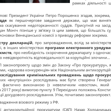
рамках діяльності 
слові Президент України Петро Порошенко згадав, зокрема,
ддя
як першочергове завдання держави, що має винят
ма скасування недоторканності суддів. Присутній на засід
ан Моніч пізніше у зв’язку із цим заявив, що більшість су
исновки Венеціанської комісії з приводу реформи зокрема.
стру декларацій
, про запровадження, вслід за міністерст
і, в інших міністерствах
програми електронного урядува
ємств
, про необхідність скорочення держапарату з одноча
невідворотність відповідальності за корупційні злочини...
П законопроекту щодо змін до Закону «Про прокуратуру», 
вами, «здорова конкуренція» між Національним антикорупці
озслідування кримінальних проваджень щодо прокуро
ких «внутрішніх» розслідувань має бути створена Генера
же фактично виконаною (з невеличким «хвостом», який
а 2017 року) вимогою пункту 9 Перехідних положень Констит
ї досудового розслідування. Утім, почитаємо законопроект.
вадження візового режиму з РФ.
ої антикорупційної прокуратури (САП) Назар Холодницьк