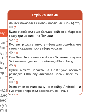
Стрічка новин
Дантес показался с новой возлюбленной (фото)
7
Ryanair добавил еще больше рейсов в Марокко:
аму
сразу три из них – из Польши
12
ьної
Пустые грядки в августе - большая ошибка: что
йної
с ними сделать после сбора урожая
да),
10
неї
Ким Чен Ын с начала войны в Украине получил
$22 миллиарда сверхприбыли, - Bloomberg
ітую
9
ати
Путин может напасть на НАТО уже осенью:
удня
разведка США опубликовала новый прогноз, -
о її
WSJ
15
Эксперт отключил одну настройку Android – и
ада
смартфон перестал разряжаться ночью
ідно
12
Удары России по кораблям в Черном море: в FP
аної
раскрыли последствия
у у V
13
ті в