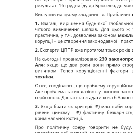
результат: 16 грудня їду до Брюселю, де маю
Виступив на цьому засіданні і я. Приблизні
1.
Взагалі, вирішення будь-якої глобальн
чіткого визначення шляхів. Для цього ж
практична, у т.ч. дозволена законом
можли
корупції – це створення законодавчої і пра
2.
Експерти ЦППР вже протягом трьох років
На сьогодні проаналізовано
230 законопро
Але
: якщо ще два роки вони прямо створ
винятком. Тепер корупціогенні фактори
техніки
.
Отже, сподіваюсь, що проблему корупційни
Але проблема таких лазівок у чинних закона
серйозною. Достатньо згадати хоча б Закон
3.
Якщо брати як критерії:
#)
масштаби кору
рівень цинізму і
#)
фактичну безкарніст
кримінальної юстиції.
Про політичну сферу говорити не буду.