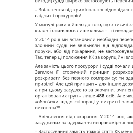
вигоди) судді широко застосовують невелич
– Звільнення від кримінальної відповідальн
слідчих і прокурорів!
У минулі роки дійшло до того, що з тисячі 
колонії опинялось лише кілька – і ті ненадов
У 2014 році ми встановили необхідні перепон
злочини судді не звільняли від відповіда
поруки, або від покарання, не застосовув
Так, тепер ці положення КК за корупційні з
Але замість цього прокурори і судді почали
Загалом її історичний принцип розрахов
розкривати без певного компромісу: ти зд
привілеї. Але цей принцип – для інших держа
а при цьому засуджено за злочини, вчинені
організованих груп – лише
488
осіб. Але як
«обов’язки щодо співпраці у викритті зло
виконати?!!
– Звільнення від покарання. У 2014 році
зв
засуджених за одержання неправомірної виго
– Застосування замість тяжкої статті КК менш