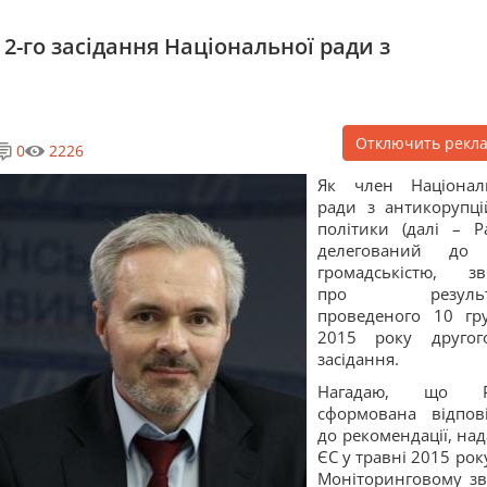
2-го засідання Національної ради з
Отключить рекл
0
2226
Як член Націонал
ради з антикорупці
політики (далі – Ра
делегований до 
громадськістю, зв
про результ
проведеного 10 гр
2015 року другог
засідання.
Нагадаю, що Р
сформована відпов
до рекомендації, над
ЄС у травні 2015 рок
Моніторинговому зві