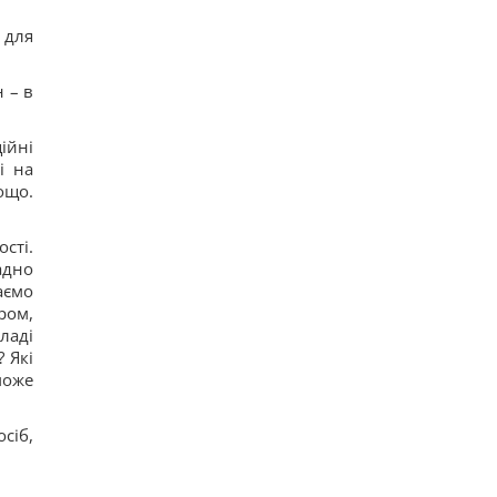
 для
 – в
ійні
і на
ощо.
сті.
адно
аємо
ром,
кладі
 Які
може
сіб,