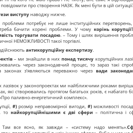
 повідомити про створення НАЗК. Як мені бути в цій ситуації?
тези виступу
наводжу нижче.
ої проблеми потребує не лише інституційних перетворень,
 треба бачити корені проблеми. У чому
корінь корупції
вість торгувати посадою
. – Тому і шлях вирішення проб
ктичної НЕМОЖЛИВОСТІ такої торгівлі.
 здійснюють
антикорупційну експертизу
.
ектів
– ми знайшли в них
понад тисячу
корупційних лазі
ювались через законодавчий процес, то зараз такі спро
 в законах з’являються переважно через
вади законода
х лазівок у законопроектах ми найближчими роками виріш
х, які створювались протягом багатьох років, є набагато б
 «Про паливно-енергетичний комплекс».
пції,
#)
розмір неправомірної вигоди,
#)
можливості посад
ь, то
найкорупційнішими є дві сфери
– політична і с
 Там все ясно, як завжди – «систему надо менять».
Сф