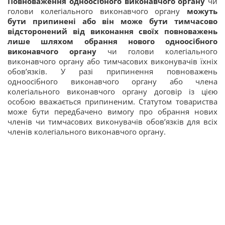
Повноваження одноосібного виконавчого органу
чи
голови колегіального виконавчого органу
можуть
бути припинені або він може бути тимчасово
відсторонений від виконання своїх повноважень
лише шляхом обрання нового одноосібного
виконавчого органу
чи голови колегіального
виконавчого органу або тимчасових виконувачів їхніх
обов’язків. У разі припинення повноважень
одноосібного виконавчого органу або члена
колегіального виконавчого органу договір із цією
особою вважається припиненим. Статутом товариства
може бути передбачено вимогу про обрання нових
членів чи тимчасових виконувачів обов’язків для всіх
членів колегіального виконавчого органу.