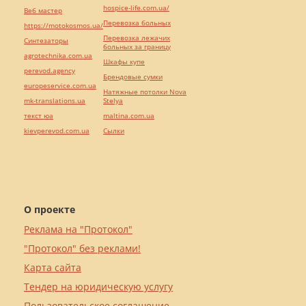
hospice-life.com.ua/
Веб мастер
Перевозка больных
https://motokosmos.ua/
Перевозка лежачих
Синтезаторы
больных за границу
agrotechnika.com.ua
Шкафы купе
perevod.agency
Брендовые сумки
europeservice.com.ua
Натяжные потолки Nova
mk-translations.ua
Stelya
текст юа
maltina.com.ua
kievperevod.com.ua
Cылки
О проекте
Реклама на "Протокол"
"Протокол" без реклами!
Карта сайта
Тендер на юридическую услугу
Пользовательское соглашение