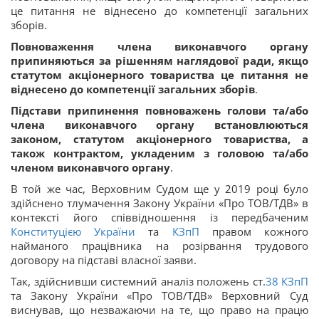
це питання не віднесено до компетенції загальних
зборів.
Повноваження члена виконавчого органу
припиняються за рішенням наглядової ради, якщо
статутом акціонерного товариства це питання не
віднесено до компетенції загальних зборів
.
Підстави припинення повноважень голови та/або
члена виконавчого органу встановлюються
законом, статутом акціонерного товариства, а
також контрактом, укладеним з головою та/або
членом виконавчого органу
.
В той же час, Верховним Судом ще у 2019 році було
здійснено тлумачення Закону України «Про ТОВ/ТДВ» в
контексті його співвідношення із передбаченим
Конституцією України
та
КЗпП
правом кожного
найманого працівника на розірвання трудового
договору на підставі власної заяви.
Так, здійснивши системний аналіз положень ст.
38
КЗпП
та Закону України «Про ТОВ/ТДВ» Верховний Суд
виснував, що незважаючи на те, що право на працю