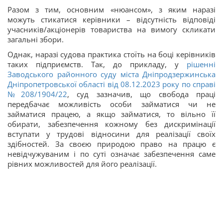
Разом з тим, основним «нюансом», з яким наразі
можуть стикатися керівники – відсутність відповіді
учасників/акціонерів товариства на вимогу скликати
загальні збори.
Однак, наразі судова практика стоїть на боці керівників
таких підприємств. Так, до прикладу, у
рішенні
Заводського районного суду міста Дніпродзержинська
Дніпропетровської області від 08.12.2023 року по справі
№208/1904/22
, суд зазначив, що свобода праці
передбачає можливість особи займатися чи не
займатися працею, а якщо займатися, то вільно її
обирати, забезпечення кожному без дискримінації
вступати у трудові відносини для реалізації своїх
здібностей. За своєю природою право на працю є
невідчужуваним і по суті означає забезпечення саме
рівних можливостей для його реалізації.