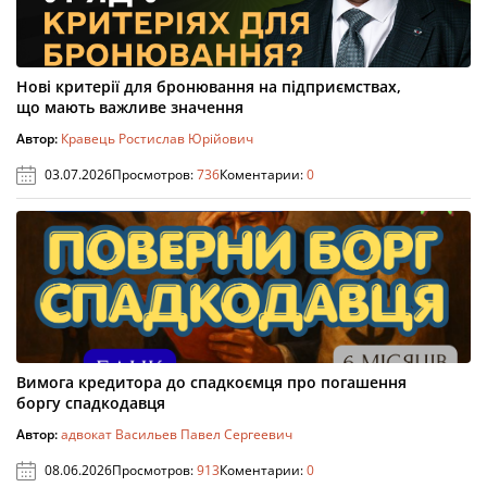
Нові критерії для бронювання на підприємствах,
що мають важливе значення
Автор:
Кравець Ростислав Юрійович
03.07.2026
Просмотров:
736
Коментарии:
0
Вимога кредитора до спадкоємця про погашення
боргу спадкодавця
Автор:
адвокат Васильев Павел Сергеевич
08.06.2026
Просмотров:
913
Коментарии:
0