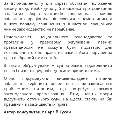
За встановлених у цій справі обставин положення
закону щодо необхідних дій власника про скликання
загальних зборів учасників товариства з метою
звільнення працівника нівелюється, є неможливим, а
іншого порядку звільнення з ініціативи працівника
чинне законодавство не передбачає.
Недосконалість національного законодавства та
прогалини у правовому регулюванні певних
правовідносин не можуть бути підставою для
позбавлення особи права на захист його порушених
прав в обраний ним спосіб.
З таким обґрунтуванням суд вирішив задовольнити
позов і визнати трудові відносини припиненими.
Отже, підсумовуючи вищевикладене, питання
звільнення керівника товариства все ще залишається
проблемним питанням, що потребує окремого
законодавчого врегулювання. Втім, навіть попри
відсутність останнього суди, на щастя, стають на бік
працівників і захищають їх права.
Автор консультації: Сергій Гусач