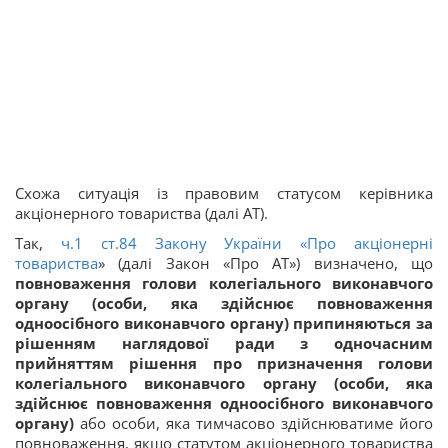
Схожа ситуація із правовим статусом керівника
акціонерного товариства (далі АТ).
Так,
ч.1 ст.84 Закону України «
Про акціонерні
товариства
» (далі Закон «Про АТ») визначено, що
повноваження голови колегіального виконавчого
органу (особи, яка здійснює повноваження
одноосібного виконавчого органу) припиняються за
рішенням наглядової ради з одночасним
прийняттям рішення про призначення голови
колегіального виконавчого органу (особи, яка
здійснює повноваження одноосібного виконавчого
органу)
або особи, яка тимчасово здійснюватиме його
повноваження, якщо статутом акціонерного товариства