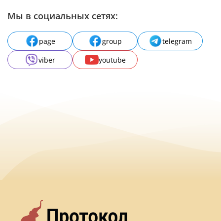
Мы в социальных сетях:
page
group
telegram
viber
youtube