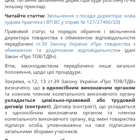
цим, питання звільнення директора буде розглянуто на
їхньому прикладі.
Читайте статтю:
Звільнення з посади директора: нова
судова практика ( ВП ВС у справі
№ 127/27466/20
)
Правовий статус та порядок обрання і звільнення
директора товариства з обмеженою відповідальністю
передбачені
ст.39 Закону України «
Про товариства з
обмеженою та додатковою відповідальністю
» (далі
Закон «Про ТОВ/ТДВ»).
Втім, законодавством передбачено лише загальні
положення, щодо цієї процедури.
Зокрема, ч.12, 13 ст.39 Закону України «Про ТОВ/ТДВ»
визначено, що
з одноосібним виконавчим органом
та кожним членом колегіального виконавчого органу
укладається цивільно-правовий або трудовий
договір (контракт)
. Договір (контракт), що укладається
з одноосібним виконавчим органом та членом
колегіального виконавчого органу, від імені товариства
підписує особа, уповноважена на таке підписання
загальними зборами учасників.