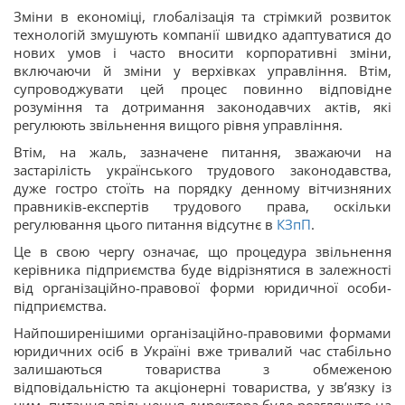
Зміни в економіці, глобалізація та стрімкий розвиток
технологій змушують компанії швидко адаптуватися до
нових умов і часто вносити корпоративні зміни,
включаючи й зміни у верхівках управління. Втім,
супроводжувати цей процес повинно відповідне
розуміння та дотримання законодавчих актів, які
регулюють звільнення вищого рівня управління.
Втім, на жаль, зазначене питання, зважаючи на
застарілість українського трудового законодавства,
дуже гостро стоїть на порядку денному вітчизняних
правників-експертів трудового права, оскільки
регулювання цього питання відсутнє в
КЗпП
.
Це в свою чергу означає, що процедура звільнення
керівника підприємства буде відрізнятися в залежності
від організаційно-правової форми юридичної особи-
підприємства.
Найпоширенішими організаційно-правовими формами
юридичних осіб в Україні вже тривалий час стабільно
залишаються товариства з обмеженою
відповідальністю та акціонерні товариства, у зв’язку із