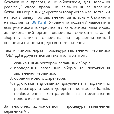
безумовно є правом, а не обов’язком, для належної
реалізації свого права на звільнення за власним
бажанням керівник (директор) товариства має не тільки
написати заяву про звільнення за власним бажанням
на підставі ст.
38
КЗпП
України та подати / надіслати її
всім учасникам товариства, а й за власною ініціативою,
як виконавчий орган товариства, скликати загальні
збори учасників товариства, на вирішення яких і
поставити питання щодо свого звільнення.
Таким чином, наразі процедура звільнення керівника
ТОВ/ТДВ відбувається за таким алгоритмом:
скликання директором загальних зборів;
проведення загальних зборів та погодження
звільнення керівника;
обрання нового директора;
підготовка відповідних документів і подання їх
реєстратору, а також до органів контролю, банків,
повідомлення контрагентів та призначення
нового керівника.
За аналогією здійснюється і процедура звільнення
керівника АТ.