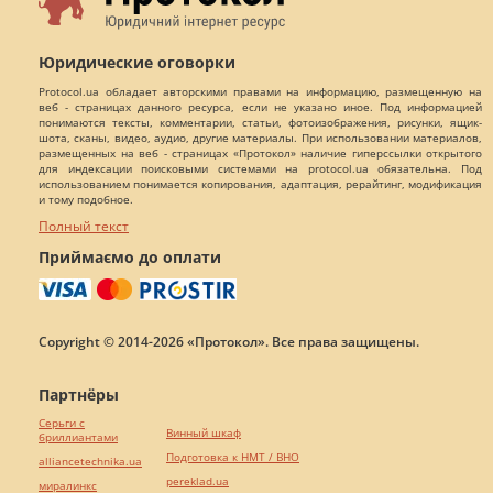
Юридические оговорки
Protocol.ua обладает авторскими правами на информацию, размещенную на
веб - страницах данного ресурса, если не указано иное. Под информацией
понимаются тексты, комментарии, статьи, фотоизображения, рисунки, ящик-
шота, сканы, видео, аудио, другие материалы. При использовании материалов,
размещенных на веб - страницах «Протокол» наличие гиперссылки открытого
для индексации поисковыми системами на protocol.ua обязательна. Под
использованием понимается копирования, адаптация, рерайтинг, модификация
и тому подобное.
Полный текст
Приймаємо до оплати
Copyright © 2014-2026 «Протокол». Все права защищены.
Партнёры
Серьги с
Винный шкаф
бриллиантами
Подготовка к НМТ / ВНО
alliancetechnika.ua
pereklad.ua
миралинкс