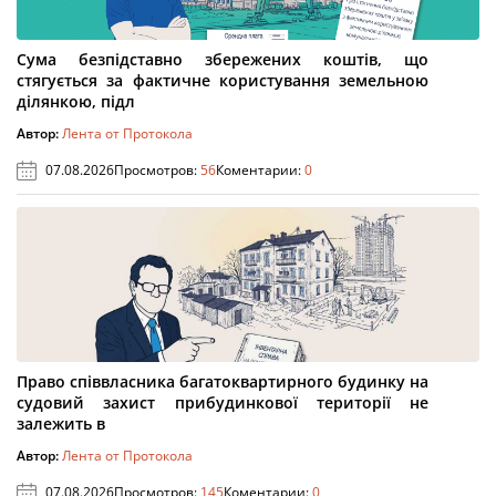
Сума безпідставно збережених коштів, що
стягується за фактичне користування земельною
ділянкою, підл
Автор:
Лента от Протокола
07.08.2026
Просмотров:
56
Коментарии:
0
Право співвласника багатоквартирного будинку на
судовий захист прибудинкової території не
залежить в
Автор:
Лента от Протокола
07.08.2026
Просмотров:
145
Коментарии:
0