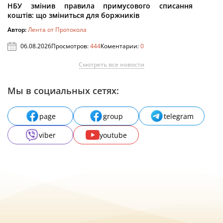
НБУ змінив правила примусового списання
коштів: що зміниться для боржників
Автор:
Лента от Протокола
06.08.2026
Просмотров:
444
Коментарии:
0
Смотреть все новости
Мы в социальных сетях:
page
group
telegram
viber
youtube