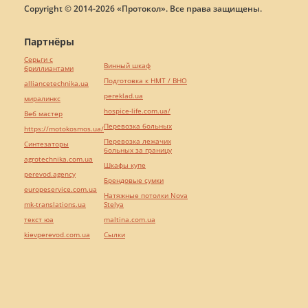
Copyright © 2014-2026 «Протокол». Все права защищены.
Партнёры
Серьги с
Винный шкаф
бриллиантами
Подготовка к НМТ / ВНО
alliancetechnika.ua
pereklad.ua
миралинкс
hospice-life.com.ua/
Веб мастер
Перевозка больных
https://motokosmos.ua/
Перевозка лежачих
Синтезаторы
больных за границу
agrotechnika.com.ua
Шкафы купе
perevod.agency
Брендовые сумки
europeservice.com.ua
Натяжные потолки Nova
mk-translations.ua
Stelya
текст юа
maltina.com.ua
kievperevod.com.ua
Cылки