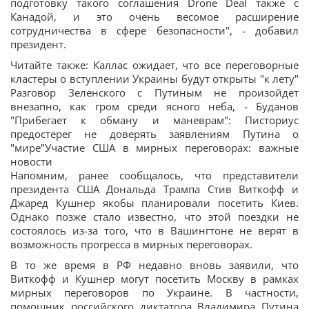
подготовку такого соглашения Drone Deal также с
Канадой, и это очень весомое расширение
сотрудничества в сфере безопасности", - добавил
президент.
Читайте также: Каллас ожидает, что все переговорные
кластеры о вступлении Украины будут открыты "к лету"
Разговор Зеленского с Путиным не произойдет
внезапно, как гром среди ясного неба, - Буданов
"Прибегает к обману и маневрам": Писториус
предостерег не доверять заявлениям Путина о
"мире"Участие США в мирных переговорах: важные
новости
Напомним, ранее сообщалось, что представители
президента США Дональда Трампа Стив Виткофф и
Джаред Кушнер якобы планировали посетить Киев.
Однако позже стало известно, что этой поездки не
состоялось из-за того, что в Вашингтоне не верят в
возможность прогресса в мирных переговорах.
В то же время в РФ недавно вновь заявили, что
Виткофф и Кушнер могут посетить Москву в рамках
мирных переговоров по Украине. В частности,
помощник российского диктатора Владимира Путина