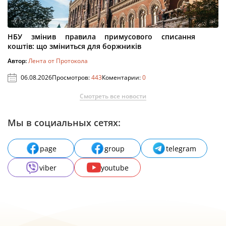
НБУ змінив правила примусового списання
коштів: що зміниться для боржників
Автор:
Лента от Протокола
06.08.2026
Просмотров:
443
Коментарии:
0
Смотреть все новости
Мы в социальных сетях:
page
group
telegram
viber
youtube