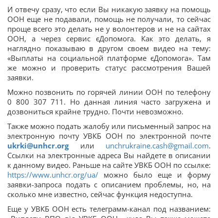
И отвечу сразу, что если Вы никакую заявку на помощь
ООН еще не подавали, помощь не получали, то сейчас
проще всего это делать не у волонтеров и не на сайтах
ООН, а через сервис єДопомога. Как это делать, я
наглядно показываю в другом своем видео на тему:
«Выплаты на социальной платформе єДопомога». Там
же можно и проверить статус рассмотрения Вашей
заявки.
Можно позвонить по горячей линии ООН по телефону
0 800 307 711. Но данная линия часто загружена и
дозвониться крайне трудно. Почти невозможно.
Также можно подать жалобу или письменный запрос на
электронную почту УВКБ ООН по электронной почте
ukrki@unhcr.org
или
unchrukraine.cash@gmail.com
.
Ссылки на электронные адреса Вы найдете в описании
к данному видео. Раньше на сайте УВКБ ООН по ссылке:
https://www.unhcr.org/ua/
можно было еще и форму
заявки-запроса подать с описанием проблемы, но, на
сколько мне известно, сейчас функция недоступна.
Еще у УВКБ ООН есть телеграмм-канал под названием: