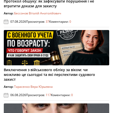
Протокол обшуку: як зафіксувати порушення і не
втратити докази для захисту
Автор:
Бессонов Віталій Анатолійович
07.08.2026
Просмотров:
37
Коментарии:
0
Виключення з військового обліку за віком: чи
можливо це сьогодні та які перспективи судового
захист
Автор:
Тарасенко Вера Юрьевна
06.08.2026
Просмотров:
117
Коментарии:
0