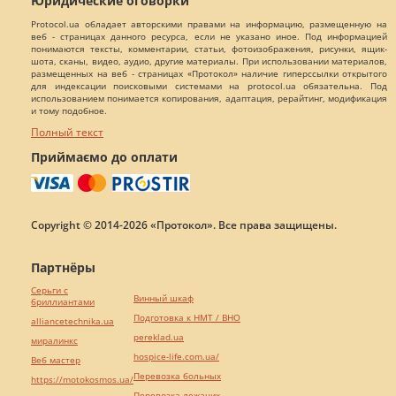
Юридические оговорки
Protocol.ua обладает авторскими правами на информацию, размещенную на
веб - страницах данного ресурса, если не указано иное. Под информацией
понимаются тексты, комментарии, статьи, фотоизображения, рисунки, ящик-
шота, сканы, видео, аудио, другие материалы. При использовании материалов,
размещенных на веб - страницах «Протокол» наличие гиперссылки открытого
для индексации поисковыми системами на protocol.ua обязательна. Под
использованием понимается копирования, адаптация, рерайтинг, модификация
и тому подобное.
Полный текст
Приймаємо до оплати
Copyright © 2014-2026 «Протокол». Все права защищены.
Партнёры
Серьги с
Винный шкаф
бриллиантами
Подготовка к НМТ / ВНО
alliancetechnika.ua
pereklad.ua
миралинкс
hospice-life.com.ua/
Веб мастер
Перевозка больных
https://motokosmos.ua/
Перевозка лежачих