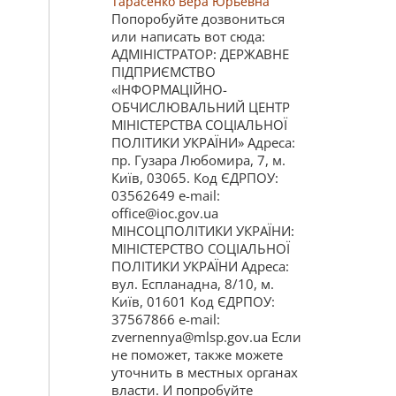
Тарасенко Вера Юрьевна
Попоробуйте дозвониться
или написать вот сюда:
АДМІНІСТРАТОР: ДЕРЖАВНЕ
ПІДПРИЄМСТВО
«ІНФОРМАЦІЙНО-
ОБЧИСЛЮВАЛЬНИЙ ЦЕНТР
МІНІСТЕРСТВА СОЦІАЛЬНОЇ
ПОЛІТИКИ УКРАЇНИ» Адреса:
пр. Гузара Любомира, 7, м.
Київ, 03065. Код ЄДРПОУ:
03562649 e-mail:
office@ioc.gov.ua
МІНСОЦПОЛІТИКИ УКРАЇНИ:
МІНІСТЕРСТВО СОЦІАЛЬНОЇ
ПОЛІТИКИ УКРАЇНИ Адреса:
вул. Еспланадна, 8/10, м.
Київ, 01601 Код ЄДРПОУ:
37567866 e-mail:
zvernennya@mlsp.gov.ua Если
не поможет, также можете
уточнить в местных органах
власти. И попробуйте