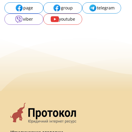
page
group
telegram
viber
youtube