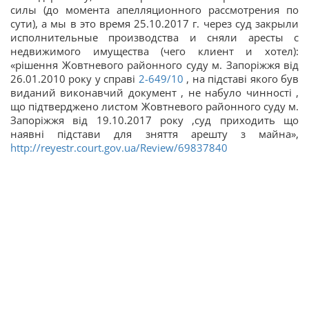
силы (до момента апелляционного рассмотрения по
сути), а мы в это время 25.10.2017 г. через суд закрыли
исполнительные производства и сняли аресты с
недвижимого имущества (чего клиент и хотел):
«рішення Жовтневого районного суду м. Запоріжжя від
26.01.2010 року у справі
2-649/10
, на підставі якого був
виданий виконавчий документ , не набуло чинності ,
що підтверджено листом Жовтневого районного суду м.
Запоріжжя від 19.10.2017 року ,суд приходить що
наявні підстави для зняття арешту з майна»,
http://reyestr.court.gov.ua/Review/69837840