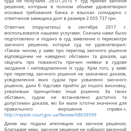
суда не получали. 26.01.2010 г. суд принял заочное
решение, которым в полном объеме удовлетворил
исковые требования банка и взыскал солидарно с
ответчиков заемщика долг в размере 2 055 737 грн.
Ответчик (поручитель) в сентябре 2017 г.
воспользовался нашими услугами. Сначала нами было
подготовлено и подано в суд заявление о пересмотре
заочного решения, которое суд не удовлетворил:
«Таким чином, у заяві про перегляд заочного рішення
відповідачем не наведено обставин та доказів, що
свідчать про поважність причин неявки в судове
засідання і неповідомлення їх суду. Крім того, у заяві
про перегляд заочного рішення не зазначено доказів,
усвідомлення яких судом при ухваленні заочного
рішення, дали б підстави прийти до іншого висновку,
ухваливши принципово інше рішення. За таких
обставин, судом не встановлено достатніх та
допустимих доказів, які би мали істотне значення для
правильного вирішення справи.»,
http://reyestr.court.gov.ua/Review/68639599
Далее мы подали апелляцию на заочное решение,
благодаря чему, заочное решение не набрало законной