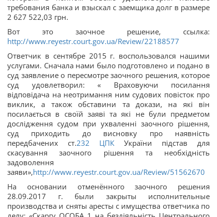
требования банка и взыскал с заемщика долг в размере
2 627 522,03 грн.
Вот это заочное решение, ссылка:
http://www.reyestr.court.gov.ua/Review/22188577
Ответчик в сентябре 2015 г. воспользовался нашими
услугами. Сначала нами было подготовлено и подано в
суд заявление о пересмотре заочного решения, которое
суд удовлетворил: « Враховуючи посилання
відповідача на неотримання ним судових повісток про
виклик, а також обставини та докази, на які він
посилається в своїй заяві та які не були предметом
дослідження судом при ухваленні заочного рішення,
суд приходить до висновку про наявність
передбачених ст.
232
ЦПК
України підстав для
скасування заочного рішення та необхідність
задоволення
заяви»,
http://www.reyestr.court.gov.ua/Review/51562670
На основании отменённого заочного решения
28.09.2017 г. были закрыты исполнительные
производства и сняты аресты с имущества ответчика по
делу: «Скаргу ОСОБА_1 на бездіяльність Центрального