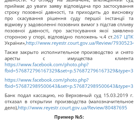
приймає до уваги заяву відповідача про застосування
строку позовної давності, та приходить до висновку
про скасування рішення суду першої інстанції та
відмову у задоволенні позовних вимог з підстав спливу
позовної давності, про застосування якої заявлено
стороною у спорі, відповідно положень ч.4 ст.
267
ЦПК
України»,
http://www.reyestr.court.gov.ua/Review/79305234
Также закрыто исполнительное производство и снято
аресты с имущества клиента
https://www.facebook.com/photo.php?
fbid=576872796167329&set=p.576872796167329&type=3&t
https://www.facebook.com/photo.php?
fbid=576872989500643&set=p.576872989500643&type=3&t
Банк подал кассацию, но Верховный суд 15.03.2019 г.
отказал в открытии производства (малозначительное
дело),
http://www.reyestr.court.gov.ua/Review/80487695
Пример №5: