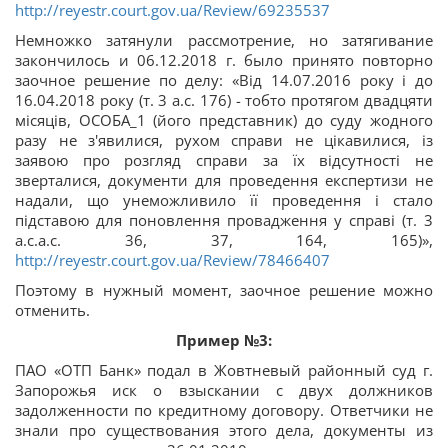
http://reyestr.court.gov.ua/Review/69235537
Немножко затянули рассмотрение, но затягивание
закончилось и 06.12.2018 г. было принято повторно
заочное решение по делу: «Від 14.07.2016 року і до
16.04.2018 року (т. 3 а.с. 176) - тобто протягом двадцяти
місяців, ОСОБА_1 (його представник) до суду жодного
разу не з'явилися, рухом справи не цікавилися, із
заявою про розгляд справи за їх відсутності не
зверталися, документи для проведення експертизи не
надали, що унеможливило її проведення і стало
підставою для поновлення провадження у справі (т. 3
а.с.а.с. 36, 37, 164, 165)»,
http://reyestr.court.gov.ua/Review/78466407
Поэтому в нужный момент, заочное решение можно
отменить.
Пример №3:
ПАО «ОТП Банк» подал в Жовтневый районный суд г.
Запорожья иск о взыскании с двух должников
задолженности по кредитному договору. Ответчики не
знали про существования этого дела, документы из