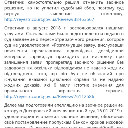
Ответчик самостоятельно решил отменить заочное
решение, но не уплатил судебный сбор, поэтому суд
вернул заявление ответчику,
http://reyestr.court.gov.ua/Review/38463567
Ответчик в августе 2018 г. воспользовался нашими
услугами. Сначала нами было подготовлено и подано в
суд заявление о пересмотре заочного решения, которое
суд не удовлетворил: «Розглянувши заяву, вислухавши
пояснення представника відповідача, дослідивши
матеріали справи,суд приходить до висновку про
залишення заяви проперегляд заочного рішення без
задоволення, оскільки відповідачем не надано жодних
підтверджень того, що він був не обізнаний про
існування вказаної цивільної справи та не надано
жодних доказів, які б мали істотне значення для
правильного вирішення справи»,
http://reyestr.court.gov.ua/Review/76112586
Далее мы подготовили апелляцию на заочное решение,
которую Днепровский апелляционный суд 16.01.2019 г.
удовлетворил и отменил заочное решение, обосновав
своё постановление пропускам банком сроков исковой
давности: «З огляду на зазначене, апеляційний суд