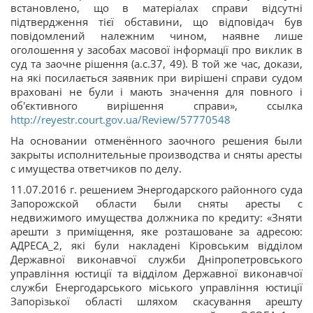
встановлено, що в матеріалах справи відсутні
підтвердження тієї обставини, що відповідач був
повідомлений належним чином, наявне лише
оголошення у засобах масової інформації про виклик в
суд та заочне рішення (а.с.37, 49). В той же час, докази,
на які посилається заявник при вирішені справи судом
враховані не були і мають значення для повного і
об'єктивного вирішення справи», ссылка
http://reyestr.court.gov.ua/Review/57770548
На основании отменённого заочного решения были
закрыты исполнительные производства и сняты аресты
с имущества ответчиков по делу.
11.07.2016 г. решением Энергодарского районного суда
Запорожской области были сняты аресты с
недвижимого имущества должника по кредиту: «Зняти
арешти з приміщення, яке розташоване за адресою:
АДРЕСА_2, які були накладені Кіровським відділом
Державної виконавчої служби Дніпропетровського
управління юстиції та відділом Державної виконавчої
служби Енергодарського міського управління юстиції
Запорізької області шляхом скасування арешту