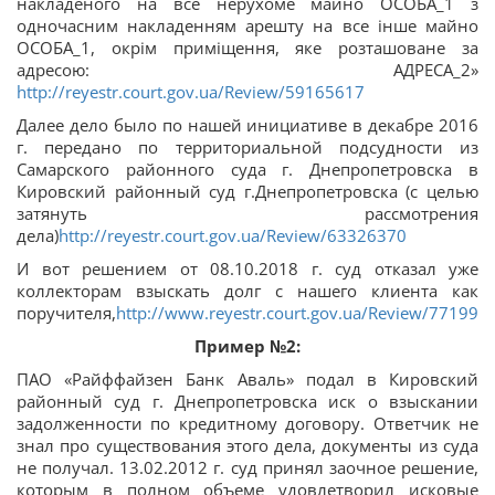
накладеного на все нерухоме майно ОСОБА_1 з
одночасним накладенням арешту на все інше майно
ОСОБА_1, окрім приміщення, яке розташоване за
адресою: АДРЕСА_2»
http://reyestr.court.gov.ua/Review/59165617
Далее дело было по нашей инициативе в декабре 2016
г. передано по территориальной подсудности из
Самарского районного суда г. Днепропетровска в
Кировский районный суд г.Днепропетровска (с целью
затянуть рассмотрения
дела)
http://reyestr.court.gov.ua/Review/63326370
И вот решением от 08.10.2018 г. суд отказал уже
коллекторам взыскать долг с нашего клиента как
поручителя,
http://www.reyestr.court.gov.ua/Review/771992
Пример №2:
ПАО «Райффайзен Банк Аваль» подал в Кировский
районный суд г. Днепропетровска иск о взыскании
задолженности по кредитному договору. Ответчик не
знал про существования этого дела, документы из суда
не получал. 13.02.2012 г. суд принял заочное решение,
которым в полном объеме удовлетворил исковые