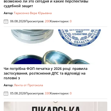
возможно ли это сегодня и какие перспективы
судебной защит
Автор:
Тарасенко Вера Юрьевна
06.08.2026
Просмотров:
200
Коментарии:
0
Чи потрібна ФОП печатка у 2026 році: правила
застосування, роз'яснення ДПС та відповіді на
головні з
Автор:
Лента от Протокола
05.08.2026
Просмотров:
330
Коментарии:
0