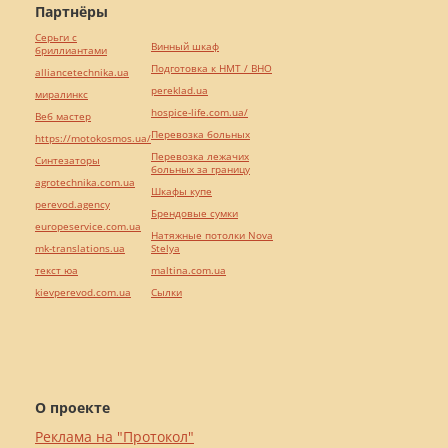
Партнёры
Серьги с
Винный шкаф
бриллиантами
Подготовка к НМТ / ВНО
alliancetechnika.ua
pereklad.ua
миралинкс
hospice-life.com.ua/
Веб мастер
Перевозка больных
https://motokosmos.ua/
Перевозка лежачих
Синтезаторы
больных за границу
agrotechnika.com.ua
Шкафы купе
perevod.agency
Брендовые сумки
europeservice.com.ua
Натяжные потолки Nova
mk-translations.ua
Stelya
текст юа
maltina.com.ua
kievperevod.com.ua
Cылки
О проекте
Реклама на "Протокол"