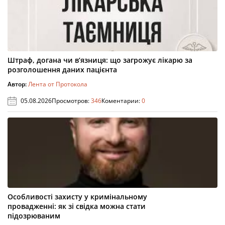
Штраф, догана чи в’язниця: що загрожує лікарю за
розголошення даних пацієнта
Автор:
Лента от Протокола
05.08.2026
Просмотров:
346
Коментарии:
0
Особливості захисту у кримінальному
провадженні: як зі свідка можна стати
підозрюваним