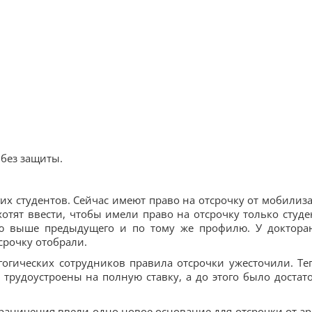
без защиты.
их студентов. Сейчас имеют право на отсрочку от мобилиз
отят ввести, чтобы имели право на отсрочку только студе
ю выше предыдущего и по тому же профилю. У доктора
тсрочку отобрали.
гогических сотрудников правила отсрочки ужесточили. Те
трудоустроены на полную ставку, а до этого было достат
ограничения ввели одно новое основание для отсрочки от а