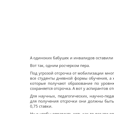
А одиноких бабушек и инвалидов оставили 
Вот так, одним росчерком пера.
Под угрозой отсрочка от мобилизации мног
все студенты дневной формы обучения, а х
которые получают образование по уровн
сохраняется отсрочка. А вот у аспирантов о
Для научных, педагогических, научно-педа
для получения отсрочки они должны быть 
0,75 ставки.
Ну и чтобы оправдать хоть как-то все эти 