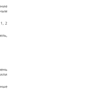
ение
ьным
1, 2
ель,
чень
 или
ьные