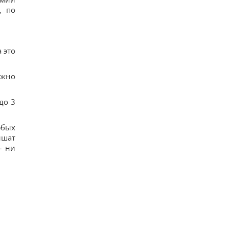
, по
 это
ожно
до 3
юбых
ишат
– ни