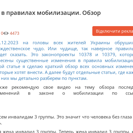
 в правилах мобилизации. Обзор
Відключити рекл
0
4473
5.12.2023 на головы всех жителей Украины обруши
ждественское чудо. Или чудище, так наверное правил
дет сказать. Это законопроекты 10378 и 10379, кото
несены существенные изменения в правила мобилизаци
ой статье я сделаю краткий обзор всех основных измене
торые хотят внести. А далее будут отдельные статьи, где ка
 них мы детально разберем по пунктам.
акже рекомендую свое видео на тему обзора после
зменений в законе о мобилизации по ссыл
ем инвалидам 3 группы. Это значит что человека без глаза
.
ья жена инвалид 3 группы. Теперь жена инвалид 3 группы, 