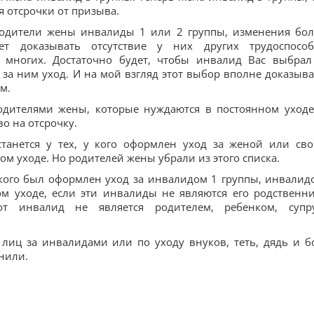
я отсрочки от призыва.
 родители жены инвалиды 1 или 2 группы, изменения бо
т доказывать отсутствие у них других трудоспосо
 многих. Достаточно будет, чтобы инвалид Вас выбрал
 за ним уход. И на мой взгляд этот выбор вполне доказыва
м.
родителями жены, которые нуждаются в постоянном уходе
о на отсрочку.
танется у тех, у кого оформлен уход за женой или св
м уходе. Но родителей жены убрали из этого списка.
 кого был оформлен уход за инвалидом 1 группы, инвалид
ом уходе, если эти инвалиды не являются его родственн
тот инвалид не является родителем, ребенком, супр
 лиц за инвалидами или по уходу внуков, теть, дядь и б
нили.