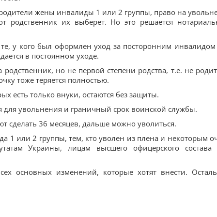
ли родители жены инвалиды 1 или 2 группы, право на увольн
тот родственник их выберет. Но это решается нотариал
те, у кого был оформлен уход за посторонним инвалидом 
дается в постоянном уходе.
 родственник, но не первой степени родства, т.е. не родит
рочку тоже теряется полностью.
х есть только внуки, остаются без защиты.
я для увольнения и граничный срок воинской службы.
т сделать 36 месяцев, дальше можно уволиться.
а 1 или 2 группы, тем, кто уволен из плена и некоторым о
утатам Украины, лицам высшего офицерского состава
всех основных изменений, которые хотят внести. Остал