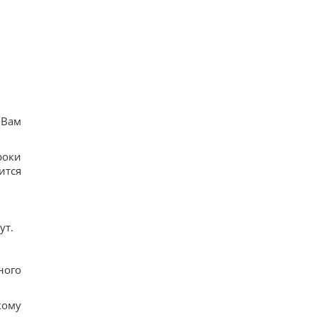
 Вам
роки
ится
ут.
ного
кому