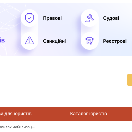
си для юристів
Каталог юристів
авилах мобилизац...