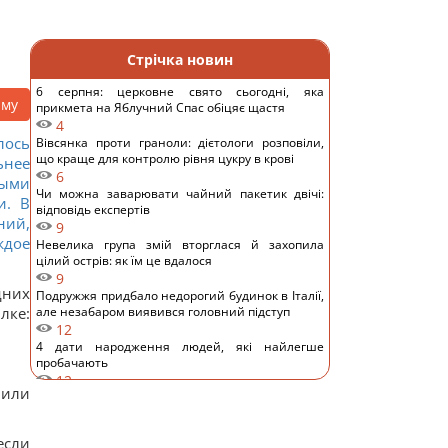
Стрічка новин
6 серпня: церковне свято сьогодні, яка
аму
прикмета на Яблучний Спас обіцяє щастя
4
лось
Вівсянка проти граноли: дієтологи розповіли,
що краще для контролю рівня цукру в крові
ьнее
6
рыми
Чи можна заварювати чайний пакетик двічі:
и. В
відповідь експертів
ний,
9
ждое
Невелика група змій вторглася й захопила
цілий острів: як їм це вдалося
9
дних
Подружжя придбало недорогий будинок в Італії,
ке:
але незабаром виявився головний підступ
12
4 дати народження людей, які найлегше
пробачають
12
 или
Шестимісячним немовлятам показали павуків і
квіти: реакція очей здивувала вчених
10
если