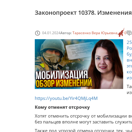
Законопроект 10378. Изменения
04.01.2024
Автор:
Тарасенко Вера Юрьевна
0
2
Ро
бу
в
эт
ко
из
Т
и
https://youtu.be/Yir4QMjLq4M
Кому отменят отсрочку
Хотят отменить отсрочку от мобилизации вс
без пальцев вполне могут заставить служить
Также под угрозой отмена отсрочки тех, ч