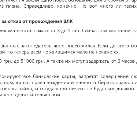
из плена. Справедливо, конечно. Но вот много ли таких
и за отказ от прохождения ВЛК
комате хотят сажать от 3 до 5 лет. Сейчас, как мы знаем, за
я данных законодатель явно повеселился. Если до этого м
, то теперь всем не явившимся мало не покажется.
рн. до 51000 грн. А также их могут задержать от 3 часов 
блокируют все банковские карты, запретят совершение л
вом, лишат права вождения и начнут отбирать права, л
говоры займа, и государство ничего не будет им должно 
ичего. Должны только они.