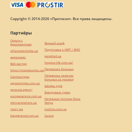
Copyright © 2014-2026 «Протокол». Все права защищены.
Партнёры
Серьги с
Винный шкаф
бриллиантами
Подготовка к НМТ / ВНО
alliancetechnika.ua
pereklad.ua
миралинкс
hospice-life.com.ua/
Веб мастер
Перевозка больных
https://motokosmos.ua/
Перевозка лежачих
Синтезаторы
больных за границу
agrotechnika.com.ua
Шкафы купе
perevod.agency
Брендовые сумки
europeservice.com.ua
Натяжные потолки Nova
mk-translations.ua
Stelya
текст юа
maltina.com.ua
kievperevod.com.ua
Cылки