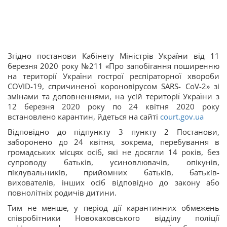
Згідно постанови Кабінету Міністрів України від 11
березня 2020 року №211 «Про запобігання поширенню
на території України гострої респіраторної хвороби
COVID-19, спричиненої короновірусом SARS- CoV-2» зі
змінами та доповненнями, на усій території України з
12 березня 2020 року по 24 квітня 2020 року
встановлено карантин, йдеться на сайті
court.gov.ua
Відповідно до підпункту 3 пункту 2 Постанови,
заборонено до 24 квітня, зокрема, перебування в
громадських місцях осіб, які не досягли 14 років, без
супроводу батьків, усиновлювачів, опікунів,
піклувальників, прийомних батьків, батьків-
вихователів, інших осіб відповідно до закону або
повнолітніх родичів дитини.
Тим не менше, у період дії карантинних обмежень
співробітники Новокаховського відділу поліції