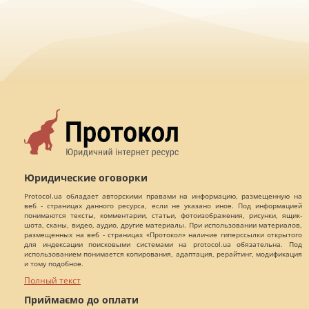
Юридические оговорки
Protocol.ua обладает авторскими правами на информацию, размещенную на
веб - страницах данного ресурса, если не указано иное. Под информацией
понимаются тексты, комментарии, статьи, фотоизображения, рисунки, ящик-
шота, сканы, видео, аудио, другие материалы. При использовании материалов,
размещенных на веб - страницах «Протокол» наличие гиперссылки открытого
для индексации поисковыми системами на protocol.ua обязательна. Под
использованием понимается копирования, адаптация, рерайтинг, модификация
и тому подобное.
Полный текст
Приймаємо до оплати