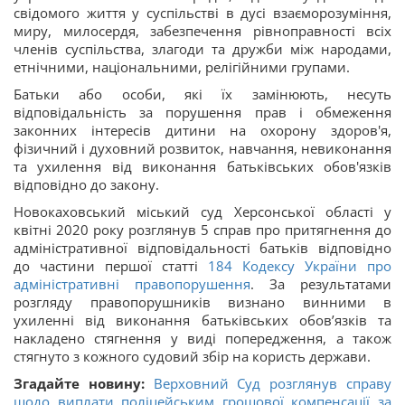
свідомого життя у суспільстві в дусі взаєморозуміння,
миру, милосердя, забезпечення рівноправності всіх
членів суспільства, злагоди та дружби між народами,
етнічними, національними, релігійними групами.
Батьки або особи, які їх замінюють, несуть
відповідальність за порушення прав і обмеження
законних інтересів дитини на охорону здоров'я,
фізичний і духовний розвиток, навчання, невиконання
та ухилення від виконання батьківських обов'язків
відповідно до закону.
Новокаховський міський суд Херсонської області у
квітні 2020 року розглянув 5 справ про притягнення до
адміністративної відповідальності батьків відповідно
до частини першої статті
184
Кодексу України про
адміністративні правопорушення
. За результатами
розгляду правопорушників визнано винними в
ухиленні від виконання батьківських обов’язків та
накладено стягнення у виді попередження, а також
стягнуто з кожного судовий збір на користь держави.
Згадайте новину:
Верховний Суд розглянув справу
щодо виплати поліцейським грошової компенсації за