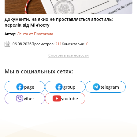
Документи, на яких не проставляється апостиль:
перелік від Мін’юсту
Автор:
Лента от Протокола
06.08.2026
Просмотров:
211
Коментарии:
0
Смотреть все новости
Мы в социальных сетях:
page
group
telegram
viber
youtube