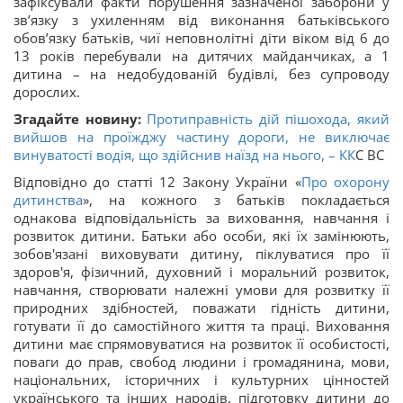
зафіксували факти порушення зазначеної заборони у
зв’язку з ухиленням від виконання батьківського
обов’язку батьків, чиї неповнолітні діти віком від 6 до
13 років перебували на дитячих майданчиках, а 1
дитина – на недобудованій будівлі, без супроводу
дорослих.
Згадайте новину:
Протиправність дій пішохода, який
вийшов на проїжджу частину дороги, не виключає
винуватості водія, що здійснив наїзд на нього, –
КК
С ВС
Відповідно до статті 12 Закону України «
Про охорону
дитинства
», на кожного з батьків покладається
однакова відповідальність за виховання, навчання і
розвиток дитини. Батьки або особи, які їх замінюють,
зобов'язані виховувати дитину, піклуватися про її
здоров'я, фізичний, духовний і моральний розвиток,
навчання, створювати належні умови для розвитку її
природних здібностей, поважати гідність дитини,
готувати її до самостійного життя та праці. Виховання
дитини має спрямовуватися на розвиток її особистості,
поваги до прав, свобод людини і громадянина, мови,
національних, історичних і культурних цінностей
українського та інших народів, підготовку дитини до