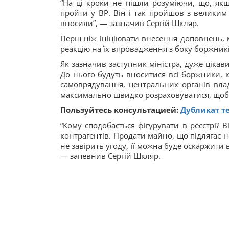
“На ці кроки не пішли розуміючи, що, якщ
пройти у ВР. Він і так пройшов з великим
вносили”, — зазначив Сергій Шкляр.
Перш ніж ініціювати внесення доповнень, 
реакцію на їх впровадження з боку боржникі
Як зазначив заступник міністра, дуже цікав
До нього будуть вноситися всі боржники, 
самоврядування, центральних органів вла
максимально швидко розраховуватися, щоб ї
Пользуйтесь консультацией:
Дубликат т
“Кому сподобається фігурувати в реєстрі? В
контрагентів. Продати майно, що підлягає 
не завірить угоду, її можна буде оскаржити в
— запевнив Сергій Шкляр.