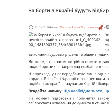
За борги в Україні будуть відбир
10.12.2016
Автор:
Фурман Ірина Миколаївна
2
Ви
вд
мі
ко
виконання судових рішень та рішень інших 
До норм, які з часом потрібно внести в за
щодо боржників, наприклад позбавлення во
“Наприклад, у нас передбачено лише одне 
кордон. В Ізраїлі і Франції в разі несплат
водійських прав”, — зауважив Сергій Шкляр
Згадайте новину:
Що необхідно знати, щ
На момент підготовки і прийняття зако
заблокувати ухвалення документа в стінах В