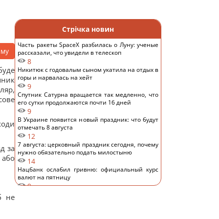
Стрічка новин
Часть ракеты SpaceX разбилась о Луну: ученые
аму
рассказали, что увидели в телескоп
8
буде
Никитюк с годовалым сыном укатила на отдых в
горы и нарвалась на хейт
пник
9
ляр,
Спутник Сатурна вращается так медленно, что
сове
его сутки продолжаются почти 16 дней
9
В Украине появится новый праздник: что будут
ходи
отмечать 8 августа
12
7 августа: церковный праздник сегодня, почему
д за
нужно обязательно подать милостыню
 або
14
Нацбанк ослабил гривню: официальный курс
валют на пятницу
9
Россияне нанесли удары по Днепропетровской
б не
области: погибли пять человек, много раненых
14