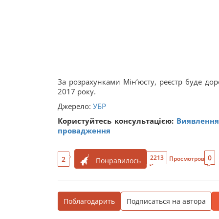
За розрахунками Мін’юсту, реєстр буде дор
2017 року.
Джерело:
УБР
Користуйтесь консультацією:
Виявлення
провадження
0
2213
2
Просмотров
Понравилось
Поблагодарить
Подписаться на автора