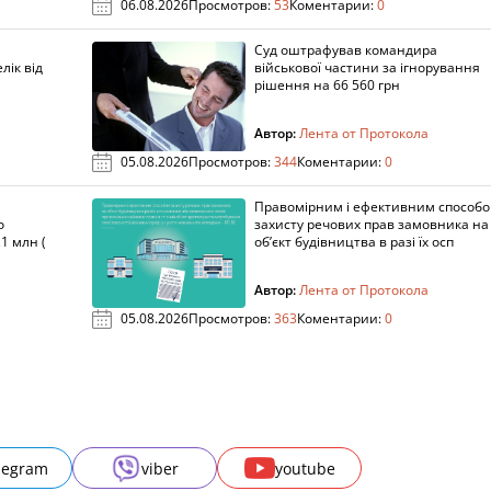
06.08.2026
Просмотров:
53
Коментарии:
0
Суд оштрафував командира
лік від
військової частини за ігнорування
рішення на 66 560 грн
Автор:
Лента от Протокола
05.08.2026
Просмотров:
344
Коментарии:
0
Правомірним і ефективним способ
о
захисту речових прав замовника на
1 млн (
об’єкт будівництва в разі їх осп
Автор:
Лента от Протокола
05.08.2026
Просмотров:
363
Коментарии:
0
legram
viber
youtube