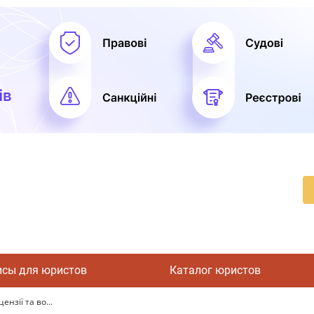
исы для юристов
Каталог юристов
ензії та во...