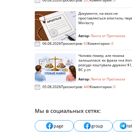
06.08.2026
Просмотров:
205
Коментарии:
0
Документи, на яких не
проставляється апостиль: пере
Мін’юсту
Автор:
Лента от Протокола
06.08.2026
Просмотров:
63
Коментарии:
0
Чоловік помер, але позика
залишилася: як фраза «на йог
розсуд» коштувала дружині $1,
ВС у сп
Автор:
Лента от Протокола
05.08.2026
Просмотров:
449
Коментарии:
0
Мы в социальных сетях:
page
group
te