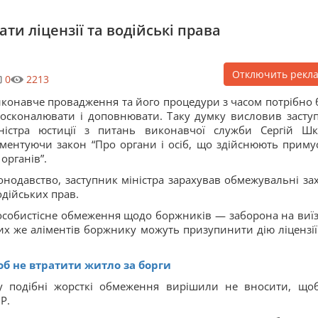
ати ліцензії та водійські права
Отключить рекл
0
2213
конавче провадження та його процедури з часом потрібно 
осконалювати і доповнювати. Таку думку висловив засту
ністра юстиції з питань виконавчої служби Сергій Шк
ментуючи закон “Про органи і осіб, що здійснюють приму
органів”.
конодавство, заступник міністра зарахував обмежувальні за
дійських прав.
особистісне обмеження щодо боржників — заборона на виїз
и тих же аліментів боржнику можуть призупинити дію ліцензії
.
об не втратити житло за борги
ну подібні жорсткі обмеження вирішили не вносити, що
Р.