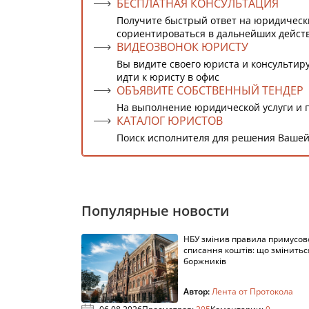
БЕСПЛАТНАЯ КОНСУЛЬТАЦИЯ
Получите быстрый ответ на юридическ
сориентироваться в дальнейших дейст
ВИДЕОЗВОНОК ЮРИСТУ
Вы видите своего юриста и консультиру
идти к юристу в офис
ОБЪЯВИТЕ СОБСТВЕННЫЙ ТЕНДЕР
На выполнение юридической услуги и 
КАТАЛОГ ЮРИСТОВ
Поиск исполнителя для решения Вашей
Популярные новости
НБУ змінив правила примусов
списання коштів: що змінитьс
боржників
Автор:
Лента от Протокола