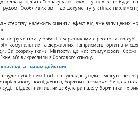
о відразу щільно “напакувати” закон, у нього не буде ша
 трудом. Особливих змін до документу у стінах парламент
міністерству належить оцінити ефект від вже запущених но
в.
им інструментом у роботі з боржниками є реєстр таких суб’єк
крім комунальних та державних підприємств, органів місце
ди. За розрахунками Мін’юсту, це має стимулювати боржн
хнє ім’я викреслили з боргового списку.
ехпаспорта - ваши действия
ін буде публічним і всі, хто укладає угоди, зможуть переві
нотаріальному посвідченню, боржник не зможе. Якщо ж нота
 суді. І відвести актив, як це було раніше, у боржника не ви