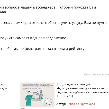
ий вопрос в нашем мессенджере , который поможет Вам
виях
етесь с ним через экран, чтобы получить услугу, Вам не нужно
получите самое выгодное предложение
 проблемы по фильтрам, показателям и рейтингу
Смотреть все но
ого
Якщо суд встановив для
я для
відшкодування шкоди наявність
підстав, передбачених приписами ч
1 ст. 1172 Ц
Автор:
Лента от Протокола