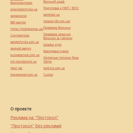
Винный шкаф
бриллиантами
Подготовка к НМТ / ВНО
alliancetechnika.ua
pereklad.ua
миралинкс
hospice-life.com.ua/
Веб мастер
Перевозка больных
https://motokosmos.ua/
Перевозка лежачих
Синтезаторы
больных за границу
agrotechnika.com.ua
Шкафы купе
perevod.agency
Брендовые сумки
europeservice.com.ua
Натяжные потолки Nova
mk-translations.ua
Stelya
текст юа
maltina.com.ua
kievperevod.com.ua
Cылки
О проекте
Реклама на "Протокол"
"Протокол" без реклами!