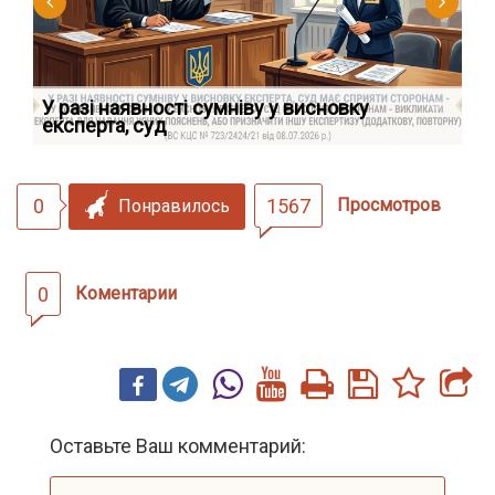
У разі наявності сумніву у висновку
Як
експерта, суд
вк
0
1567
Просмотров
Понравилось
0
Коментарии
Оставьте Ваш комментарий: