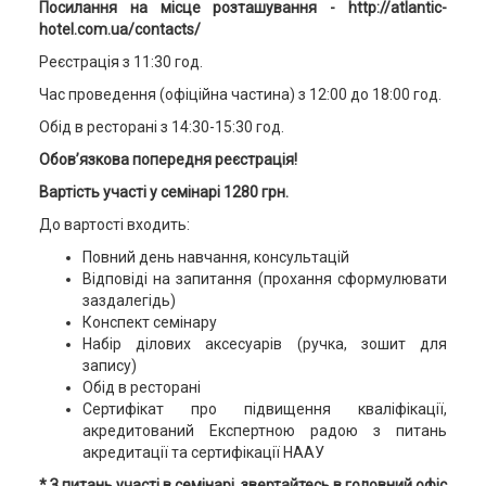
Посилання на місце розташування -
http://atlantic-
hotel.com.ua/contacts/
Реєстрація з 11:30 год.
Час проведення (офіційна частина) з 12:00 до 18:00 год.
Обід в ресторані з 14:30-15:30 год.
Обов’язкова попередня реєстрація
!
Вартість участі у семінарі 1280 грн
.
До вартості входить:
Повний день навчання, консультацій
Відповіді на запитання (прохання сформулювати
заздалегідь)
Конспект семінару
Набір ділових аксесуарів (ручка, зошит для
запису)
Обід в ресторані
Сертифікат про підвищення кваліфікації,
акредитований Експертною радою з питань
акредитації та сертифікації НААУ
* З питань участі в семінарі, звертайтесь в головний офіс