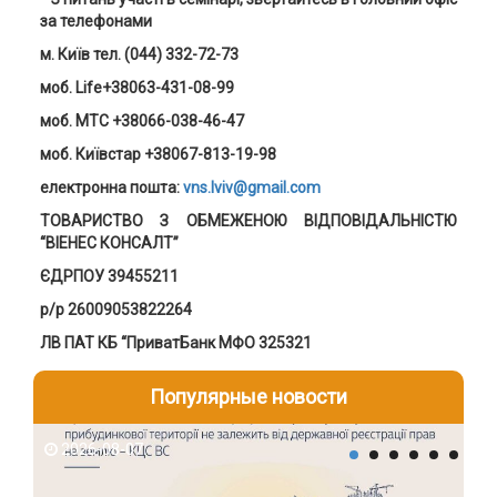
за телефонами
м. Київ тел. (044) 332-72-73
моб. Life+38063-431-08-99
моб. MTC +38066-038-46-47
моб. Київстар +38067-813-19-98
електронна пошта:
vns.lviv@gmail.com
ТОВАРИСТВО З ОБМЕЖЕНОЮ ВІДПОВІДАЛЬНІСТЮ
“ВІЕНЕС КОНСАЛТ”
ЄДРПОУ 39455211
р/р 26009053822264
ЛВ ПАТ КБ “ПриватБанк МФО 325321
Популярные новости
2026-08-07
2