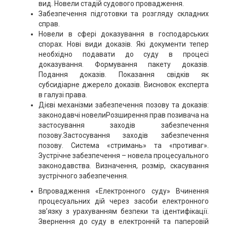
вид. Новели стадій судового провадження.
Забезпечення підготовки та розгляду складних
справ.
Новели в сфері доказування в господарських
спорах. Нові види доказів. Які документи тепер
необхідно подавати до суду в процесі
доказування. Формування пакету доказів.
Подання доказів. Показання свідків як
субсидіарне джерело доказів. Висновок експерта
в галузі права.
Дієві механізми забезпечення позову та доказів:
законодавчі новелиРозширення прав позивача на
застосування заходів забезпечення
позову.Застосування заходів забезпечення
позову. Система «стримань» та «противаг».
Зустрічне забезпечення – новела процесуального
законодавства. Визначення, розмір, скасування
зустрічного забезпечення.
Впровадження «Електронного суду» Вчинення
процесуальних дій через засоби електронного
зв’язку з урахуванням безпеки та ідентифікації.
Звернення до суду в електронній та паперовій