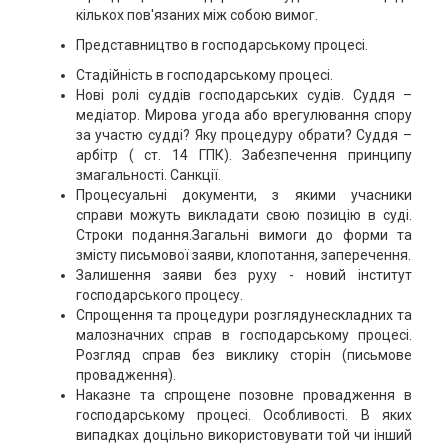
кількох пов'язаних між собою вимог.
Представництво в господарському процесі.
Стадійність в господарському процесі.
Нові ролі суддів господарських судів. Суддя –
медіатор. Мирова угода або врегулювання спору
за участю судді? Яку процедуру обрати? Суддя –
арбітр ( ст. 14 ГПК). Забезпечення принципу
змагальності. Санкції.
Процесуальні документи, з якими учасники
справи можуть викладати свою позицію в суді.
Строки подання.Загальні вимоги до форми та
змісту письмової заяви, клопотання, заперечення.
Залишення заяви без руху - новий інститут
господарського процесу.
Спрощення та процедури розглядунескладних та
малозначних справ в господарському процесі.
Розгляд справ без виклику сторін (письмове
провадження).
Наказне та спрощене позовне провадження в
господарському процесі. Особливості. В яких
випадках доцільно використовувати той чи інший