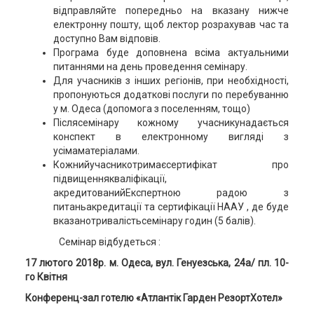
відправляйте попередньо на вказану нижче
електронну пошту, щоб лектор розрахував час та
доступно Вам відповів.
Програма буде доповнена всіма актуальними
питаннями на день проведення семінару.
Для учасників з інших регіонів, при необхідності,
пропонуються додаткові послуги по перебуванню
у м. Одеса (допомога з поселенням, тощо)
Післясемінару кожному учасникунадається
конспект в електронному вигляді з
усімаматеріалами.
Кожнийучасникотримаєсертифікат про
підвищеннякваліфікації,
акредитованийЕкспертною радою з
питаньакредитації та сертифікації НААУ , де буде
вказанотривалістьсемінару годин (5 балів).
Семінар відбудеться :
17 лютого 2018р.
м. Одеса, вул. Генуезська, 24a/ пл. 10-
го Квітня
Конференц-зал готелю «Атлантік Гарден РезортХотел»