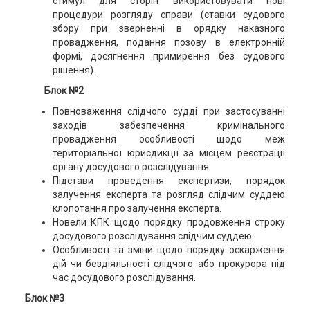
стимул для сторін використовувати нові
процедури розгляду справи (ставки судового
збору при зверненні в орядку наказного
провадження, подання позову в електронній
формі, досягнення примирення без судового
рішення).
Блок №2
Повноваження слідчого судді при застосуванні
заходів забезпечення кримінального
провадження особливості щодо меж
територіальної юрисдикції за місцем реєстрації
органу досудового розслідування.
Підстави проведення е
кспертизи, порядок
залучення експерта та розгляд слідчим суддею
клопотання про залучення експерта.
Новели КПК щодо порядку продовження строку
досудового розслідування слідчим суддею.
Особливості та зміни щодо порядку оскарження
дій чи бездіяльності слідчого або прокурора під
час досудового розслідування.
Блок №3