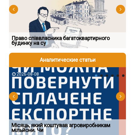
к
Право співвласника багатоквартирного
Як
будинку на су
шк
Аналитические статьи
2026-08-08
2
Ї
Місяць, який коштував агровиробникам
Ог
мільйони. Чи
що