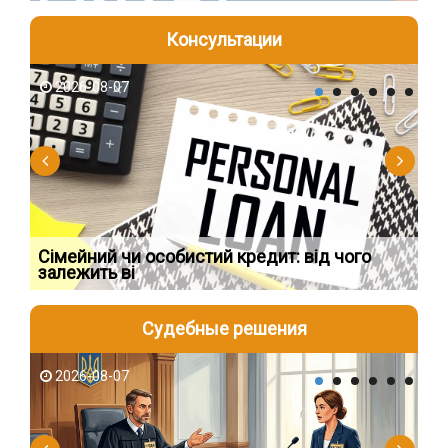
Консультации
2026-08-07
2
Сімейний чи особистий кредит: від чого
Пр
залежить ві
по
Судебные решения
2026-08-07
2