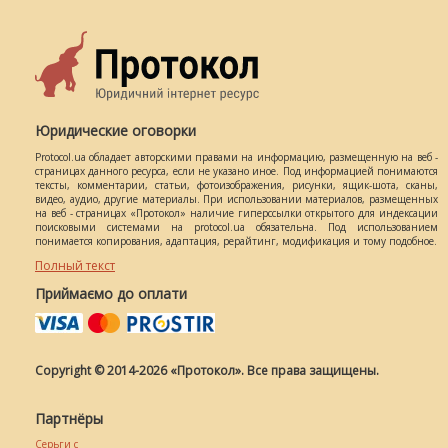
Юридические оговорки
Protocol.ua обладает авторскими правами на информацию, размещенную на веб -
страницах данного ресурса, если не указано иное. Под информацией понимаются
тексты, комментарии, статьи, фотоизображения, рисунки, ящик-шота, сканы,
видео, аудио, другие материалы. При использовании материалов, размещенных
на веб - страницах «Протокол» наличие гиперссылки открытого для индексации
поисковыми системами на protocol.ua обязательна. Под использованием
понимается копирования, адаптация, рерайтинг, модификация и тому подобное.
Полный текст
Приймаємо до оплати
Copyright © 2014-2026 «Протокол». Все права защищены.
Партнёры
Серьги с