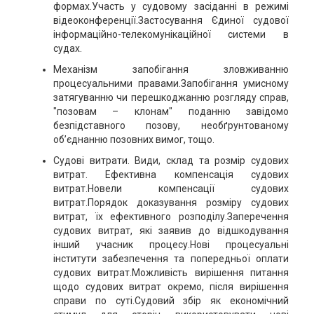
формах.Участь у судовому засіданні в режимі
відеоконференції.Застосування Єдиної судової
інформаційно-телекомунікаційної системи в
судах.
Механізм запобігання зловживанню
процесуальними правами.Запобігання умисному
затягуванню чи перешкоджанню розгляду справ,
"позовам – клонам" поданню завідомо
безпідставного позову, необґрунтованому
об’єднанню позовних вимог, тощо.
Судові витрати. Види, склад та розмір судових
витрат. Ефективна компенсація судових
витрат.Новели компенсації судових
витрат.Порядок доказування розміру судових
витрат, їх ефективного розподілу.Заперечення
судових витрат, які заявив до відшкодування
інший учасник процесу.Нові процесуальні
інститути забезпечення та попередньої оплати
судових витрат.Можливість вирішення питання
щодо судових витрат окремо, після вирішення
справи по суті.Судовий збір як економічний