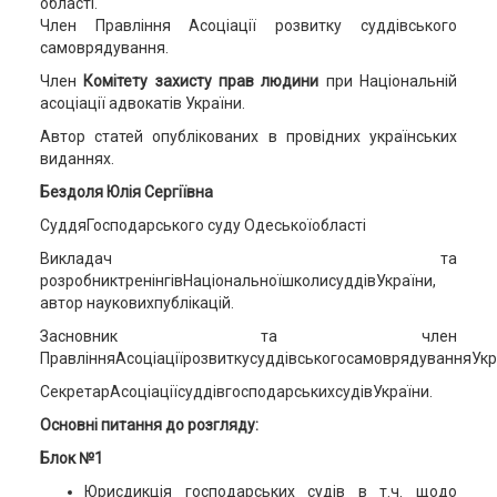
області.
Член Правління Асоціації розвитку суддівського
самоврядування.
Член
Комітету захисту прав людини
при Національній
асоціації адвокатів України.
Автор статей опублікованих в провідних українських
виданнях.
Бездоля Юлія Сергіївна
CуддяГосподарського суду Одеськоїобласті
Викладач та
розробниктренінгівНаціональноїшколисуддівУкраїни,
автор науковихпублікацій.
Засновник та член
ПравлінняАсоціаціїрозвиткусуддівськогосамоврядуванняУкр
СекретарАсоціаціїсуддівгосподарськихсудівУкраїни.
Основні питання до розгляду:
Блок №1
Юрисдикція господарських судів в т.ч. щодо