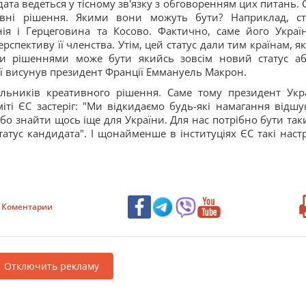
ата ведеться у тісному зв'язку з обговоренням цих питань. 
вні рішення. Якими вони можуть бути? Наприклад, ст
ія і Герцеговина та Косово. Фактично, саме його Украї
рспективу її членства. Утім, цей статус дали тим країнам, як
и рішеннями може бути якийсь зовсім новий статус а
ої висунув президент Франції Еммануель Макрон.
льників креативного рішення. Саме тому президент Укр
і ЄС застеріг: "Ми відкидаємо будь-які намагання відшу
бо знайти щось іще для України. Для нас потрібно бути так
атус кандидата". І щонайменше в інституціях ЄС такі настр
Коментарии
Отключить рекламу