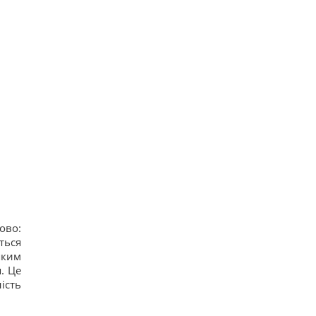
ово:
ться
яким
. Це
ість