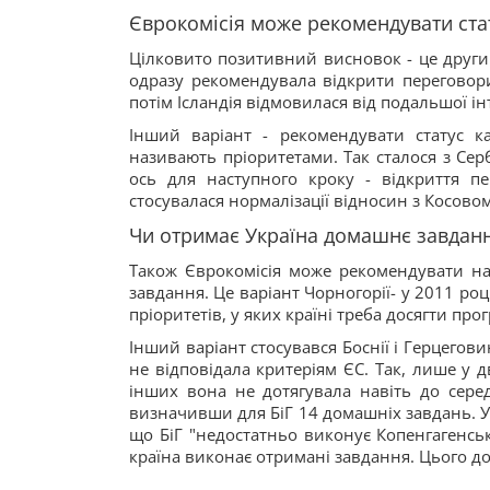
Єврокомісія може рекомендувати стат
Цілковито позитивний висновок - це другий 
одразу рекомендувала відкрити переговори
потім Ісландія відмовилася від подальшої інт
Інший варіант - рекомендувати статус 
називають пріоритетами. Так сталося з Серб
ось для наступного кроку - відкриття п
стосувалася нормалізації відносин з Косовом
Чи отримає Україна домашнє завданн
Також Єврокомісія може рекомендувати над
завдання. Це варіант Чорногорії- у 2011 ро
пріоритетів, у яких країні треба досягти пр
Інший варіант стосувався Боснії і Герцеговин
не відповідала критеріям ЄС. Так, лише у д
інших вона не дотягувала навіть до серед
визначивши для БіГ 14 домашніх завдань. У
що БіГ "недостатньо виконує Копенгагенськ
країна виконає отримані завдання. Цього дос