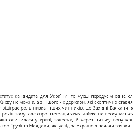
статус кандидата для України, то чуєш передусім одне сл
Києву не можна, а з іншого - є держави, які скептично ставля
ут відіграє роль низка інших чинників. Це Західні Балкани, 
років тому, але євроінтеграція яких майже не просувається
ка опинилася у кризі, зокрема, й через низьку популярн
ктор Грузії та Молдови, які услід за Україною подали заявки.