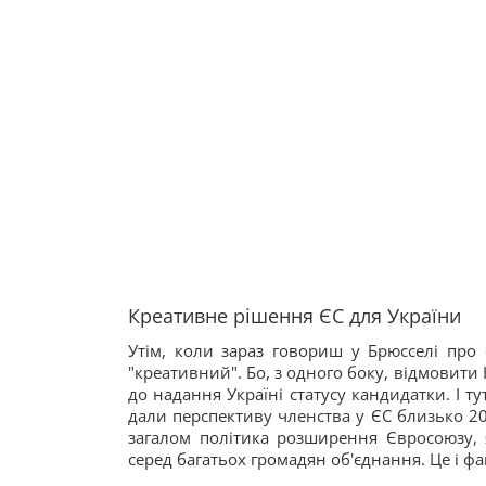
Креативне рішення ЄС для України
Утім, коли зараз говориш у Брюсселі про 
"креативний". Бо, з одного боку, відмовити 
до надання Україні статусу кандидатки. І т
дали перспективу членства у ЄС близько 20 
загалом політика розширення Євросоюзу, я
серед багатьох громадян об'єднання. Це і фа