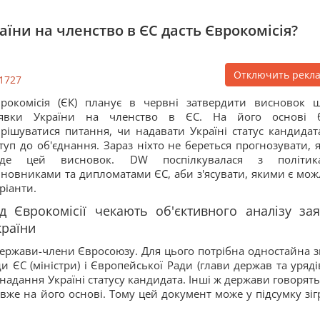
їни на членство в ЄС дасть Єврокомісія?
Отключить рекл
1727
рокомісія (ЄК) планує в червні затвердити висновок 
аявки України на членство в ЄС. На його основі 
рішуватися питання, чи надавати Україні статус кандидат
туп до об'єднання. Зараз ніхто не береться прогнозувати, 
уде цей висновок. DW поспілкувалася з політик
новниками та дипломатами ЄС, аби з'ясувати, якими є мож
ріанти.
ід Єврокомісії чекають об'єктивного аналізу за
країни
держави-члени Євросоюзу. Для цього потрібна одностайна з
и ЄС (міністри) і Європейської Ради (глави держав та урядів
 надання Україні статусу кандидата. Інші ж держави говорять
вже на його основі. Тому цей документ може у підсумку зіг