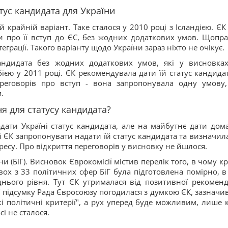
ус кандидата для України
крайній варіант. Таке сталося у 2010 році з Ісландією. ЄК 
 про її вступ до ЄС, без жодних додаткових умов. Щопра
еграції. Такого варіанту щодо України зараз ніхто не очікує.
кандидата без жодних додаткових умов, які у висновка
ією у 2011 році. ЄК рекомендувала дати їй статус кандидат
ереговорів про вступ - вона запропонувала одну умову
.
я для статусу кандидата?
ати Україні статус кандидата, але на майбутнє дати дом
ці ЄК запропонувати надати їй статус кандидата та визначила
огресу. Про відкриття переговорів у висновку не йшлося.
и (БіГ). Висновок Єврокомісії містив перелік того, в чому к
вох з 33 політичних сфер БіГ була підготовлена помірно, в 
нього рівня. Тут ЄК утрималася від позитивної рекоменда
 підсумку Рада Євросоюзу погодилася з думкою ЄК, зазначи
і політичні критерії", а рух уперед буде можливим, лише 
і не сталося.