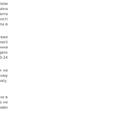
ізом
15
аїна
Трамп неохотно усиливает давление на РФ, но
законопроект Грэма заставит его принять меры,
вита
– WSJ
ості
14
ла в
Саудовская Аравия, Пакистан и Турция
заключили соглашение о взаимной обороне, –
Reuters
 вже
15
егії
Россия предлагает иностранным заказчикам
ення
новую ракету для Су-57, – СМИ
18
двох
Старый монитор еще рано выбрасывать: как
3-24
использовать его повторно с пользой
16
Одна фраза мгновенно поставит на место
и не
высокомерного человека: психолог раскрыла
вому
секрет
агу.
15
Россия намерена окончательно аннексировать
часть Грузии, – страны НАТО
17
не в
Суд продлил содержание под стражей
з не
Коломойского, защита заявила о проблемах со
раво
здоровьем
15