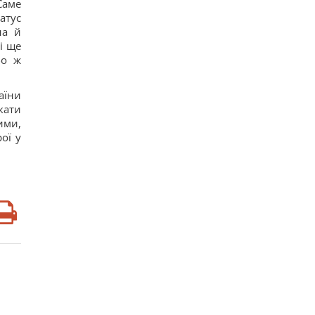
Саме
атус
на й
і ще
бо ж
аїни
кати
ими,
ої у