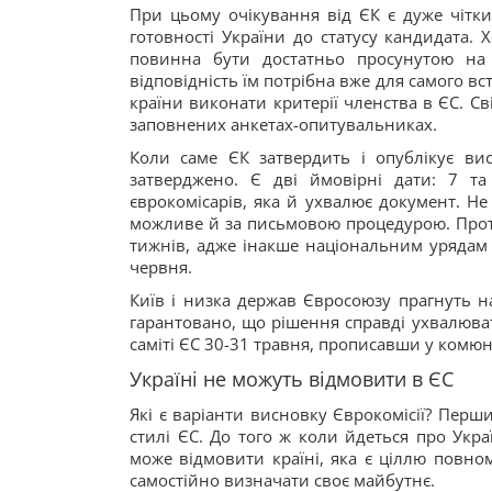
При цьому очікування від ЄК є дуже чітки
готовності України до статусу кандидата. Х
повинна бути достатньо просунутою на 
відповідність їм потрібна вже для самого в
країни виконати критерії членства в ЄС. Св
заповнених анкетах-опитувальниках.
Коли саме ЄК затвердить і опублікує ви
затверджено. Є дві ймовірні дати: 7 та 
єврокомісарів, яка й ухвалює документ. Н
можливе й за письмовою процедурою. Проте
тижнів, адже інакше національним урядам 
червня.
Київ і низка держав Євросоюзу прагнуть на
гарантовано, що рішення справді ухвалюват
саміті ЄС 30-31 травня, прописавши у комю
Україні не можуть відмовити в ЄС
Які є варіанти висновку Єврокомісії? Перши
стилі ЄС. До того ж коли йдеться про Укр
може відмовити країні, яка є ціллю повном
самостійно визначати своє майбутнє.