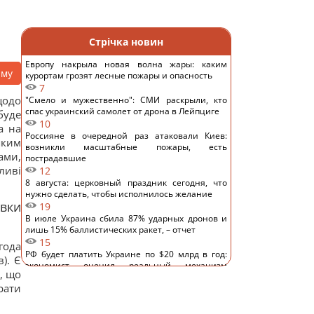
Стрічка новин
Европу накрыла новая волна жары: каким
аму
курортам грозят лесные пожары и опасность
7
щодо
"Смело и мужественно": СМИ раскрыли, кто
спас украинский самолет от дрона в Лейпциге
буде
10
а на
Россияне в очередной раз атаковали Киев:
яким
возникли масштабные пожары, есть
ами,
пострадавшие
ливі
12
8 августа: церковный праздник сегодня, что
нужно сделать, чтобы исполнилось желание
явки
19
В июле Украина сбила 87% ударных дронов и
лишь 15% баллистических ракет, – отчет
15
года
РФ будет платить Украине по $20 млрд в год:
). Є
экономист оценил реальный механизм
, що
репараций
рати
16
Действительно ли изюм так полезен, как все
думают: ответ диетологов