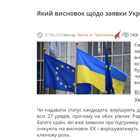
Який висновок щодо заявки Укра
0
07.06.2022
Автор:
Лента от Протокола
2
Єв
з
ви
вс
б
чи
ва
В
У
Чи надавати статус кандидата, вирішують 
всіх 27 урядів, причому на обох рівнях: Рад
багато країн, які вже заявили про підтримку
очікують на висновок ЄК і вирішуватимуть 
ключову роль.