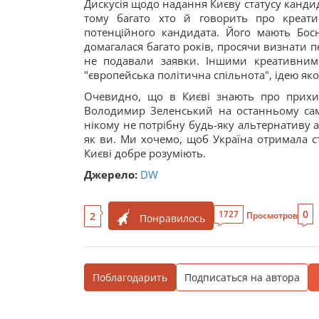
Дискусія щодо надання Києву статусу кандид
тому багато хто й говорить про креати
потенційного кандидата. Його мають Босн
домагалася багато років, просячи визнати пе
не подавали заявки. Іншими креативним
"європейська політична спільнота", ідею як
Очевидно, що в Києві знають про прихи
Володимир Зеленський на останньому саміт
нікому не потрібну будь-яку альтернативу а
як ви. Ми хочемо, щоб Україна отримала ст
Києві добре розуміють.
Джерело:
DW
0
1727
2
Просмотров
Понравилось
Поблагодарить
Подписаться на автора