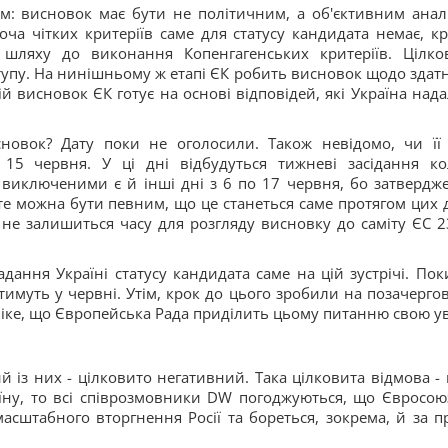
м: висновок має бути не політичним, а об'єктивним анал
оча чітких критеріїв саме для статусу кандидата немає, кр
шляху до виконання Копенгагенських критеріїв. Цілко
ступу. На нинішньому ж етапі ЄК робить висновок щодо здатн
ій висновок ЄК готує на основі відповідей, які Україна нада
сновок? Дату поки не оголосили. Також невідомо, чи її
15 червня. У ці дні відбудуться тижневі засідання кол
е виключеними є й інші дні з 6 по 17 червня, бо затвердж
 можна бути певним, що це станеться саме протягом цих 
не залишиться часу для розгляду висновку до саміту ЄС 2
дання Україні статусу кандидата саме на цій зустрічі. Пок
имуть у червні. Утім, крок до цього зробили на позачерго
ніке, що Європейська Рада приділить цьому питанню свою ув
й із них - цілковито негативний. Така цілковита відмова - 
аїну, то всі співрозмовники DW погоджуються, що Євросою
асштабного вторгнення Росії та бореться, зокрема, й за п