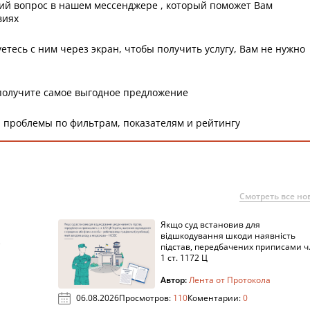
ий вопрос в нашем мессенджере , который поможет Вам
виях
етесь с ним через экран, чтобы получить услугу, Вам не нужно
получите самое выгодное предложение
 проблемы по фильтрам, показателям и рейтингу
Смотреть все но
Якщо суд встановив для
а
відшкодування шкоди наявність
підстав, передбачених приписами ч
1 ст. 1172 Ц
Автор:
Лента от Протокола
06.08.2026
Просмотров:
110
Коментарии:
0