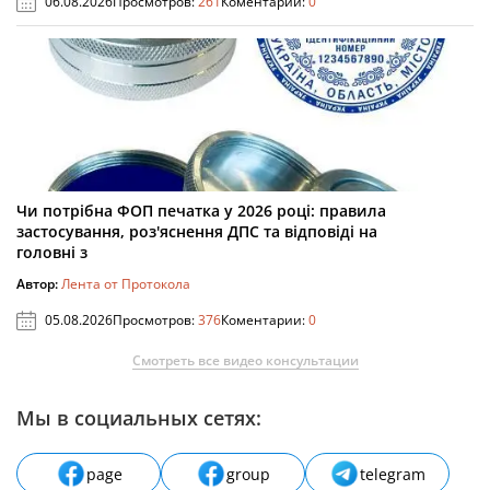
06.08.2026
Просмотров:
261
Коментарии:
0
Чи потрібна ФОП печатка у 2026 році: правила
застосування, роз'яснення ДПС та відповіді на
головні з
Автор:
Лента от Протокола
05.08.2026
Просмотров:
376
Коментарии:
0
Смотреть все видео консультации
Мы в социальных сетях:
page
group
telegram