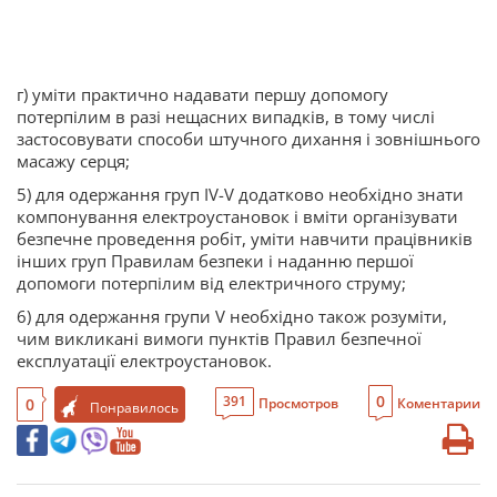
г) уміти практично надавати першу допомогу
потерпілим в разі нещасних випадків, в тому числі
застосовувати способи штучного дихання і зовнішнього
масажу серця;
5) для одержання груп IV-V додатково необхідно знати
компонування електроустановок і вміти організувати
безпечне проведення робіт, уміти навчити працівників
інших груп Правилам безпеки і наданню першої
допомоги потерпілим від електричного струму;
6) для одержання групи V необхідно також розуміти,
чим викликані вимоги пунктів Правил безпечної
експлуатації електроустановок.
0
391
0
Просмотров
Коментарии
Понравилось