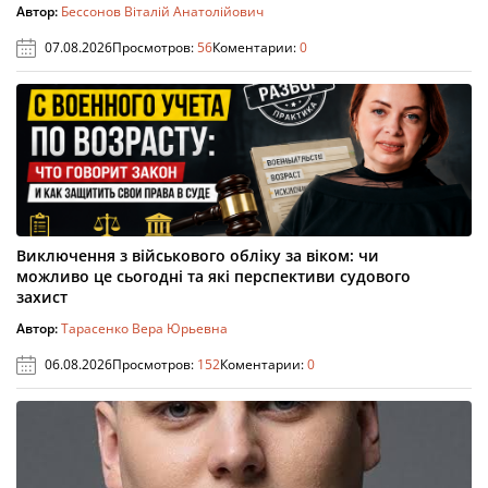
Автор:
Бессонов Віталій Анатолійович
07.08.2026
Просмотров:
56
Коментарии:
0
Виключення з військового обліку за віком: чи
можливо це сьогодні та які перспективи судового
захист
Автор:
Тарасенко Вера Юрьевна
06.08.2026
Просмотров:
152
Коментарии:
0