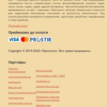
понимаются тексты, комментарии, статьи, фотоизображения, рисунки, ящик-
шота, сканы, видео, аудио, другие материалы. При использовании материалов,
размещенных на веб - страницах «Протокол» наличие гиперссылки открытого
для индексации поисковыми системами на protocol.ua обязательна. Под
использованием понимается копирования, адаптация, рерайтинг, модификация
и тому подобное.
Полный текст
Приймаємо до оплати
Copyright © 2014-2026 «Протокол». Все права защищены.
Партнёры
Серьги с
Винный шкаф
бриллиантами
Подготовка к НМТ / ВНО
alliancetechnika.ua
pereklad.ua
миралинкс
hospice-life.com.ua/
Веб мастер
Перевозка больных
https://motokosmos.ua/
Перевозка лежачих
Синтезаторы
больных за границу
agrotechnika.com.ua
Шкафы купе