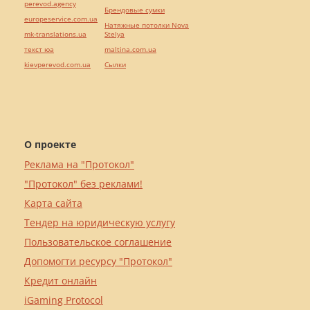
perevod.agency
Брендовые сумки
europeservice.com.ua
Натяжные потолки Nova
mk-translations.ua
Stelya
текст юа
maltina.com.ua
kievperevod.com.ua
Cылки
О проекте
Реклама на "Протокол"
"Протокол" без реклами!
Карта сайта
Тендер на юридическую услугу
Пользовательское соглашение
Допомогти ресурсу "Протокол"
Кредит онлайн
iGaming Protocol