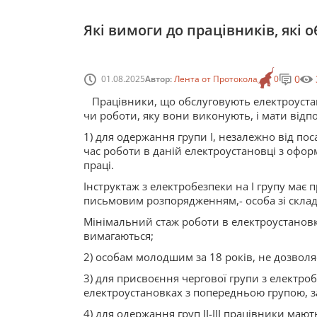
Які вимоги до працівників, які
0
01.08.2025
Автор:
Лента от Протокола
0
Працівники, що обслуговують електроустан
чи роботи, яку вони виконують, і мати відп
1) для одержання групи I, незалежно від пос
час роботи в даній електроустановці з офор
праці.
Інструктаж з електробезпеки на I групу має п
письмовим розпорядженням,- особа зі складу
Мінімальний стаж роботи в електроустановк
вимагаються;
2) особам молодшим за 18 років, не дозволя
3) для присвоєння чергової групи з електро
електроустановках з попередньою групою, за
4) для одержання груп II-III працівники мают