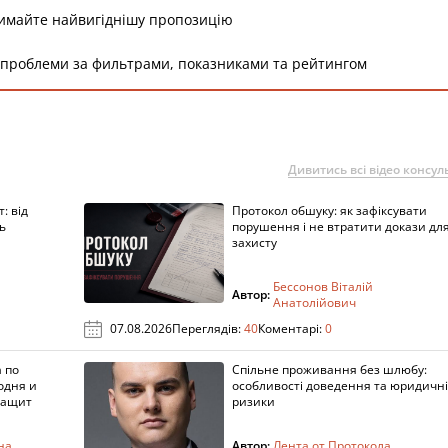
римайте найвигіднішу пропозицію
 проблеми за фильтрами, показниками та рейтингом
Дивитись всі відео консуль
: від
Протокол обшуку: як зафіксувати
ь
порушення і не втратити докази дл
захисту
Бессонов Віталій
Автор:
Анатолійович
07.08.2026
Переглядів:
40
Коментарі:
0
 по
Спільне проживання без шлюбу:
одня и
особливості доведення та юридичні
защит
ризики
на
Автор:
Лента от Протокола