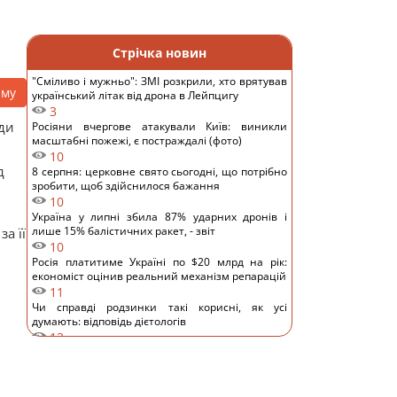
Стрічка новин
"Сміливо і мужньо": ЗМІ розкрили, хто врятував
аму
український літак від дрона в Лейпцигу
3
ади
Росіяни вчергове атакували Київ: виникли
масштабні пожежі, є постраждалі (фото)
10
д
8 серпня: церковне свято сьогодні, що потрібно
зробити, щоб здійснилося бажання
10
Україна у липні збила 87% ударних дронів і
лише 15% балістичних ракет, - звіт
а її
10
Росія платитиме Україні по $20 млрд на рік:
економіст оцінив реальний механізм репарацій
11
Чи справді родзинки такі корисні, як усі
думають: відповідь дієтологів
13
Трамп неохоче посилює тиск на РФ, але
законопроект Грема змусить його вжити
заходів, - WSJ
11