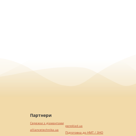
Партнери
Сережки з діамантами
pereklad.ua
alliancetechnika.ua
Підготовка до НМТ / ЗНО