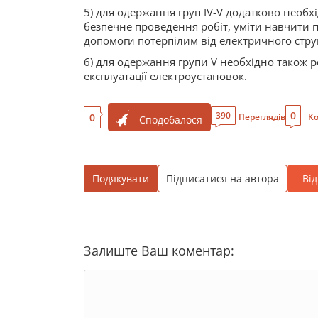
5) для одержання груп IV-V додатково необх
безпечне проведення робіт, уміти навчити 
допомоги потерпілим від електричного стру
6) для одержання групи V необхідно також 
експлуатації електроустановок.
0
390
0
Переглядів
Ко
Сподобалося
Подякувати
Підписатися на автора
Ві
Залиште Ваш коментар: