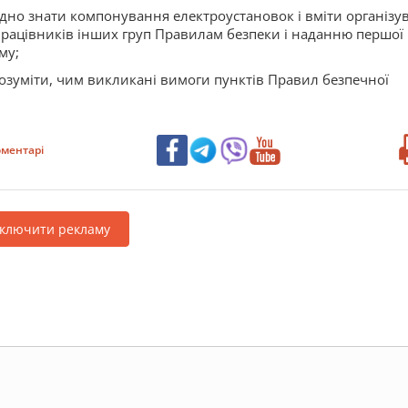
ідно знати компонування електроустановок і вміти організу
працівників інших груп Правилам безпеки і наданню першої
му;
розуміти, чим викликані вимоги пунктів Правил безпечної
ментарі
дключити рекламу