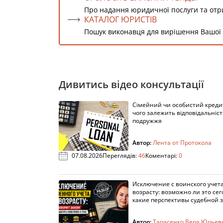
Про надання юридичної послуги та от
КАТАЛОГ ЮРИСТІВ
Пошук виконавця для вирішення Вашої
Дивитись відео консультації
Сімейний чи особистий кредит
чого залежить відповідальніст
подружжя
Автор:
Лента от Протокола
07.08.2026
Переглядів:
46
Коментарі:
0
Исключение с воинского учета
возрасту: возможно ли это сег
какие перспективы судебной 
Автор:
Тарасенко Вера Юрьев