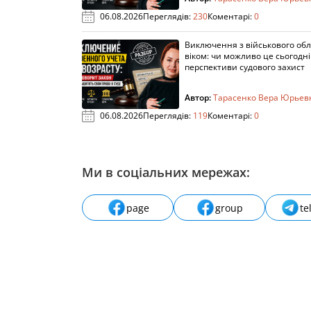
06.08.2026
Переглядів:
230
Коментарі:
0
Виключення з військового облі
віком: чи можливо це сьогодні 
перспективи судового захист
Автор:
Тарасенко Вера Юрьев
06.08.2026
Переглядів:
119
Коментарі:
0
Ми в соціальних мережах:
page
group
te