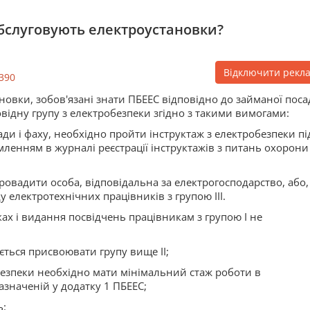
 обслуговують електроустановки?
Відключити рекл
390
овки, зобов'язані знати ПБЕЕС відповідно до займаної пос
овідну групу з електробезпеки згідно з такими вимогами:
ади і фаху, необхідно пройти інструктаж з електробезпеки пі
мленням в журналі реєстрації інструктажів з питань охорони
ровадити особа, відповідальна за електрогосподарство, або, з
 електротехнічних працівників з групою III.
ах і видання посвідчень працівникам з групою I не
ється присвоювати групу вище II;
безпеки необхідно мати мінімальний стаж роботи в
значеній у додатку 1 ПБЕЕС;
ь: