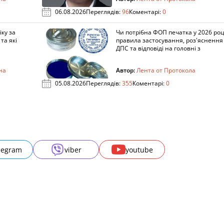
06.08.2026
Переглядів:
96
Коментарі:
0
ку за
Чи потрібна ФОП печатка у 2026 роц
та які
правила застосування, роз'яснення
ДПС та відповіді на головні з
на
Автор:
Лента от Протокола
05.08.2026
Переглядів:
355
Коментарі:
0
legram
viber
youtube