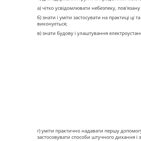
а) чітко усвідомлювати небезпеку, пов'язану
б) знати і уміти застосувати на практиці ці 
виконується;
в) знати будову і улаштування електроустан
г) уміти практично надавати першу допомогу
застосовувати способи штучного дихання і 