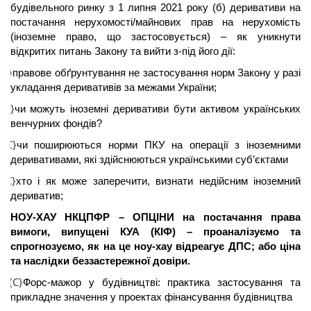
будівельного ринку з 1 липня 2021 року (б) деривативи на
постачання нерухомості/майнових прав на нерухомість
(іноземне право, що застосовується) – як уникнути
відкритих питань Закону та вийти з-під його дії:
{C}
правове обґрунтування не застосування норм Закону у разі
укладання деривативів за межами України;
{C}
чи можуть іноземні деривативи бути активом українських
венчурних фондів?
{C}
чи поширюються норми
ПКУ
на операції з іноземними
деривативами, які здійснюються українськими суб’єктами
{C}
хто і як може заперечити, визнати недійсним іноземний
дериватив;
НОУ-ХАУ
НКЦПФР
–
ОПЦІНИ
на постачання права
вимоги, випущені
КУА
(
КІФ
) – проаналізуємо та
спрогнозуємо, як на це ноу-хау відреагує
ДПС
; або ціна
та наслідки беззастережної довіри.
{C}
.
Форс-мажор у будівництві: практика застосування та
прикладне значення у проектах фінансування будівництва