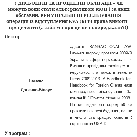
!!
ДИСКОНТНІ ТА ПРОЦЕНТНІ
ОБЛ
ІГАЦІЇ – чи
можуть вони стати альтернативою
МОН
і за яких
обставин
.
КРИМІНАЛЬНІ ПЕРЕСЛІДУВАННЯ
операцій із відступлення
КУА
(
КІФ
) права вимоги –
прецеденти (а хіба ми про це не попереджали?!)
Лектор:
адвокат
TRANSACTIONAL
LAW
B
Lawyers
щороку протягом 2009-2014
України в сфері нерухомості. "Киї
Визнана провідним фахівцем в пита
нерухомості, а також в земельни
Firms
2009-2013.
A
Handbook
for
Fo
Наталія
Handbook
for
Foreign
Clients
назив
Доценко
-Білоус
міжнародного фінансування.
За р
компаній
"
Юристи
України
2008.
Ви
Наталя
відмічена
серед
50
кра
практики в
галузі
будівництва
,
неру
в число ста
кращих
юристів
Укр
партнерства
USAID
.
У
програмі
: