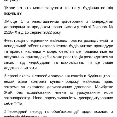
{C}
Коли та хто може залучати кошти у будівництво від
покупців?
{C}
Місце ІСІ з інвестиційними договорами, з попередніми
договорами та
продажем
права вимоги у світлі Законом №
2518-IX від 15 серпня 2022 року
{C}
Реєстрація спеціальних майнових прав на розподілений та
неподільний об’єкт незавершеного будівництва: процедури
та правові наслідки – моделюємо як це працюватиме на
актуальних прикладах; Чи може реєстрація розглядатися як
захист від недобудови та шахрайства, чи це лише
додаткові витрати;
{C}
Чергові
включні
способи залучення коштів в будівництво –
нехай живе контракт купівлі-продажу майнових прав,
зокрема як складова
деривативних
договорів. Майбутнє
ЖБК
без асоційованих членів із урахуванням норм
законопроекту. Нова
зарегульованість
дискредитувавших
себе
ФФБ
{C}
Перехідний період та обов’язкові дії щодо кожного з
варіантів фінансування;