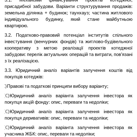
присадибної забудови. Варіанти структурування продажів:
земельна ділянка + будинок;
таунхауз
; частина житлового
індивідуального будинку, який стане майбутньою
квартирою.
3.2. Податково-правовий потенціал інститутів спільного
інвестування (венчурних фондів) та житлово-будівельного
кооперативу з метою реалізації проектів
котеджної
забудови: перелік актуальних операцій та витрати, пов’язані
з їх реалізацією.
3.3. Юридичний аналіз варіантів залучення коштів від
покупців котеджів:
{C}
Правові та податкові принципи вибору варіанту;
·
{C}
Юридичний аналіз варіанта залучення інвестора як
·
покупця акцій фонду: опис, переваги та недоліки;
{C}
Юридичний аналіз варіанта залучення інвестора як
·
покупця деривативів: опис, переваги та недоліки;
{C}
Юридичний аналіз варіанта залучення інвестора як
·
учасника
ЖБК
: опис, переваги та недоліки;