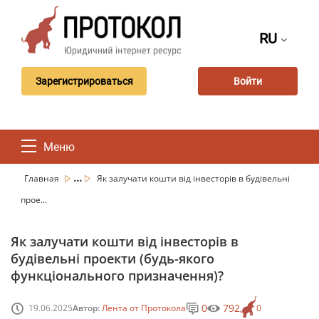
RU
Зарегистрироваться
Войти
Меню
...
Главная
Як залучати кошти від інвесторів в будівельні
прое...
Як залучати кошти від інвесторів в
будівельні проекти (будь-якого
функціонального призначення)?
0
792
19.06.2025
Автор:
Лента от Протокола
0