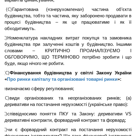
{C}
Гарантована («
знерухомлена
») частина об’єкта
будівництва, тобто та частина, яку заборонено продавати в
процесі будівництва – як це працюватиме і як її
обходитимуть.
{C}
Номенклатура накладних витрат покупця та замовника
будівництва при залученні коштів у будівництво. Іншими
словами – КРИТИЧНО ПРОАНАЛІЗУЄМО І
ОБГОВОРИМО, ЩО ТЕРМІНОВО потрібно зробити і що
буде, якщо нічого не робити.
{C}
.
Фінансування будівництва у світлі Закону України
«
Про ринки капіталу та організовані товарні ринки
»:
{C}
визначаємо сферу регулювання;
{C}
види організованих та неорганізованих ринків; (а)
деривативи на постачання нерухомості (українське право):
{C}
співвідносимо поняття
ПКУ
та Закону: деривативи
VS
деривативні
контракти, форвардний контракт та форвард;
{C}
чи є форвардний контракт на постачання нерухомості
фінансовим інструментом? Що таке фінансовий інструмент