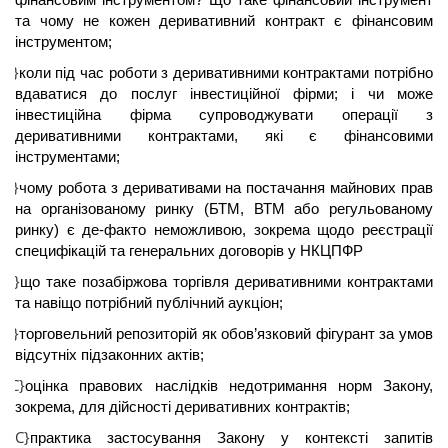
та чому не кожен
деривативний
контракт є фінансовим
інструментом;
{C}
коли під час роботи з
деривативними
контрактами потрібно
вдаватися до послуг інвестиційної фірми; і чи може
інвестиційна фірма супроводжувати операції з
деривативними
контрактами, які є фінансовими
інструментами;
{C}
чому робота з деривативами на постачання майнових прав
на організованому ринку (
БТМ
,
ВТМ
або регульованому
ринку) є де-факто неможливою, зокрема щодо реєстрації
специфікацій та генеральних договорів у
НКЦПФР
{C}
що таке позабіржова торгівля
деривативними
контрактами
та навіщо потрібний публічний аукціон;
{C}
торговельний
репозиторій
як обов’язковий фігурант за умов
відсутніх підзаконних актів;
{C}
оцінка правових наслідків недотримання норм Закону,
зокрема, для дійсності
деривативних
контрактів;
{C}
практика застосування Закону у контексті запитів