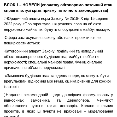
БЛОК 1 – НОВЕЛИ (спочатку обговоримо поточний стан
справ в галузі крізь призму поточного законодавства)
{C}
.
Юридичний аналіз норм Закону № 2518-IX від 15 серпня
2022 року «Про гарантування речових прав на об’єкти
нерухомого майна, які будуть споруджені в майбутньому».
{C}
Сфера застосування закону або на які проекти він не
поширюватиметься;
{C}
Категорійний апарат Закону: подільний та неподільний
об’єкт незавершеного будівництва; майбутні об’єкти
нерухомості; спеціальні майнові права. Функціональне
призначення об’єктів нерухомості.
{C}
«Замовник будівництва» та «
девелопер
», як можуть бути
врегульовані відносини між ними, оцінка ризиків для кожної
із сторін;
{C}
Надання рекомендацій щодо договірних формулювань у
відносинах замовника та
девелопера
. Чек-лист
обов’язкових пунктів таких договорів. Колапс спільних
проектів, в яких ці пункти не враховані – моделювання
ситуацій.