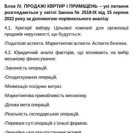
Блок IV. ПРОДАЖІ
КВРТИР
І ПРИМІЩЕНЬ – усі питання
розглядаються у світлі
Закона
№ 2518-IX від 15 серпня
2022 року за допомогою порівняльного аналізу
4.1. Критерії вибору Цільової компанії для організації
продажів нерухомості, що будується:
{C}
Податкові аспекти. Маркетингові аспекти. Аспекти безпеки.
4.2. Юридичний аналіз факторів, що впливають на вибір
механізму фінансування:
{C}
Законність операцій.
{C}
Оподаткування операцій.
{C}
Мінімізація похідних витрат.
{C}
Маркетингова привабливість механізму.
{C}
Ділова мета операцій.
{C}
Реальність господарських операцій.
{C}
Переваги суті операцій з їхньої формою.
{C}
Звичайна ціна при постачанні активів.