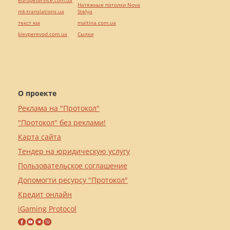
Натяжные потолки Nova
mk-translations.ua
Stelya
текст юа
maltina.com.ua
kievperevod.com.ua
Cылки
О проекте
Реклама на "Протокол"
"Протокол" без реклами!
Карта сайта
Тендер на юридическую услугу
Пользовательское соглашение
Допомогти ресурсу "Протокол"
Кредит онлайн
iGaming Protocol