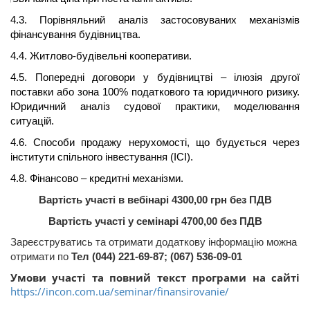
4.3. Порівняльний аналіз застосовуваних механізмів
фінансування будівництва.
4.4. Житлово-будівельні кооперативи.
4.5. Попередні договори у будівництві – ілюзія другої
поставки або зона 100% податкового та юридичного ризику.
Юридичний аналіз судової практики, моделювання
ситуацій.
4.6. Способи продажу нерухомості, що будується через
інститути спільного інвестування (ІСІ).
4.8. Фінансово – кредитні механізми.
Вартість
участі
в
вебінарі
4300
,00
грн
без
ПДВ
Вартість
участі
у
семінарі
4700
,00 без
ПДВ
Зареєструватись та отримати додаткову інформацію можна
отримати по
Тел
(044) 221-69-87; (067) 536-09-01
Умови участі та повний текст програми на сайті
https://incon.com.ua/seminar/finansirovanie/