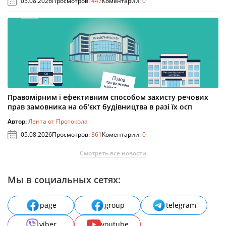
05.08.2026
Просмотров:
447
Коментарии:
0
Правомірним і ефективним способом захисту речових
прав замовника на об’єкт будівництва в разі їх осп
Автор:
Лента от Протокола
05.08.2026
Просмотров:
361
Коментарии:
0
Смотреть все новости
Мы в социальных сетях:
page
group
telegram
viber
youtube