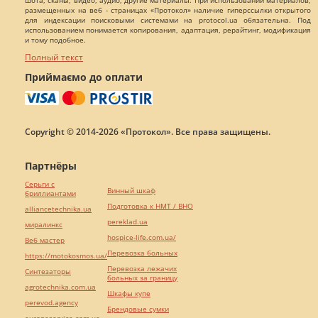
размещенных на веб - страницах «Протокол» наличие гиперссылки открытого
для индексации поисковыми системами на protocol.ua обязательна. Под
использованием понимается копирования, адаптация, рерайтинг, модификация
и тому подобное.
Полный текст
Приймаємо до оплати
Copyright © 2014-2026 «Протокол». Все права защищены.
Партнёры
Серьги с
Винный шкаф
бриллиантами
Подготовка к НМТ / ВНО
alliancetechnika.ua
pereklad.ua
миралинкс
hospice-life.com.ua/
Веб мастер
Перевозка больных
https://motokosmos.ua/
Перевозка лежачих
Синтезаторы
больных за границу
agrotechnika.com.ua
Шкафы купе
perevod.agency
Брендовые сумки
europeservice.com.ua