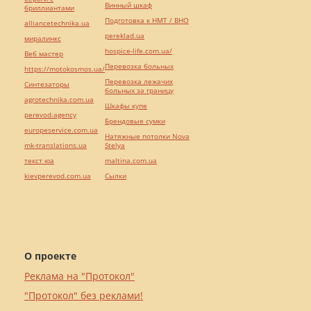
Винный шкаф
бриллиантами
Подготовка к НМТ / ВНО
alliancetechnika.ua
pereklad.ua
миралинкс
hospice-life.com.ua/
Веб мастер
Перевозка больных
https://motokosmos.ua/
Перевозка лежачих
Синтезаторы
больных за границу
agrotechnika.com.ua
Шкафы купе
perevod.agency
Брендовые сумки
europeservice.com.ua
Натяжные потолки Nova
mk-translations.ua
Stelya
текст юа
maltina.com.ua
kievperevod.com.ua
Cылки
О проекте
Реклама на "Протокол"
"Протокол" без реклами!