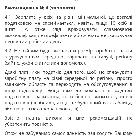
Рекомендація № 4 (зарплата)
4.1. Зарплата у всіх на рівні мінімальної, це взагалі
податковою не сприймається, навіть, якщо 10 осіб в
штаті. А отже слід враховувати славнозвісні
міжкваліфікаційні коефіцієнти або ж ніхто не скасовував
неповний робочий день.
4.2. Не зайвим буде визначати розмір заробітної плати
з урахуванням середньої зарплати по галузі, регіону
(сайт служби статистики допоможе).
Деякі платники податків для того, щоб не сплачувати
заробітну плату на рівні середньої по регіону, просто
змінюють область та переходять на обслуговування в
іншу податкову. Якщо вже до компанії в «рідної»
податкової є запитання, то їх більше виникне у нової
податкової (особливо, якщо не була прийнята таблиця,
або наявна податкова накладна).
Звісно, навіть виконання цих рекомендацій не
убезпечить повністю.
Отож не забуваймо самодіяльність зашкодить Вашому