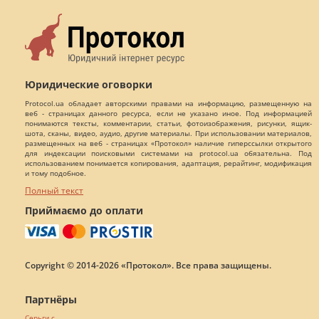
Юридические оговорки
Protocol.ua обладает авторскими правами на информацию, размещенную на
веб - страницах данного ресурса, если не указано иное. Под информацией
понимаются тексты, комментарии, статьи, фотоизображения, рисунки, ящик-
шота, сканы, видео, аудио, другие материалы. При использовании материалов,
размещенных на веб - страницах «Протокол» наличие гиперссылки открытого
для индексации поисковыми системами на protocol.ua обязательна. Под
использованием понимается копирования, адаптация, рерайтинг, модификация
и тому подобное.
Полный текст
Приймаємо до оплати
Copyright © 2014-2026 «Протокол». Все права защищены.
Партнёры
Серьги с