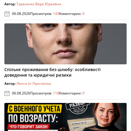
Автор:
Тарасенко Вера Юрьевна
06.08.2026
Просмотров:
143
Коментарии:
0
Спільне проживання без шлюбу: особливості
доведення та юридичні ризики
Автор:
Лента от Протокола
06.08.2026
Просмотров:
118
Коментарии:
0