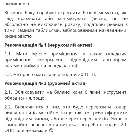
ризиковості…
Зі свого боку спробую окреслити базові моменти, які
слід врахувати аби мінімузувати (звісно, це не
абсолютно не виключить ризику) податкові ризики з
тими самими таблицями, заблокованими накладними,
ризиковістю.
Рекомендація № 1 (нерухомий актив)
1.1. Мати офісне приміщення, а також складське
приміщення (оформлене відповідним договором,
актами приймання-передавання).
1.2. Не просто мати, але й подати 20-ОПП.
Рекомендація № 2 (рухомий актив)
2.1. Обліковувати на балансі хоча б який інструмент,
обладнання, тощо.
2.2. Визначитися з тим, хто буде перевозити товар,
обладнання (самостійно, якщо так, то треба оформити
відповідним чином, або ж через перевізників. Якщо ж
самостійне перевезення виникає потреба в подачі 20-
ОПП, але не завжди 😊