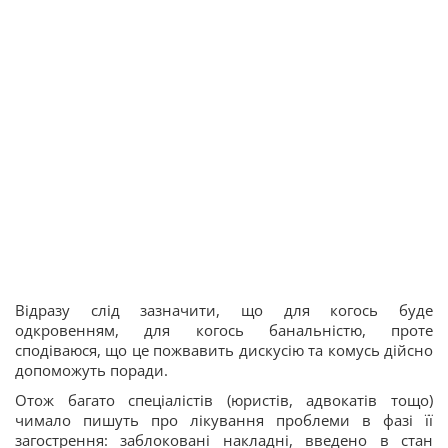
Відразу слід зазначити, що для когось буде
одкровенням, для когось банальністю, проте
сподіваюся, що це пожвавить дискусію та комусь дійсно
допоможуть поради.
Отож багато спеціалістів (юристів, адвокатів тощо)
чимало пишуть про лікування проблеми в фазі її
загострення: заблоковані накладні, введено в стан