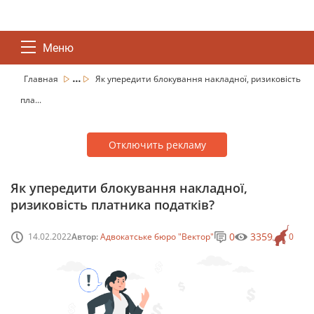
Меню
...
Главная
Як упередити блокування накладної, ризиковість
пла...
Отключить рекламу
Як упередити блокування накладної,
ризиковість платника податків?
0
3359
14.02.2022
Автор:
Адвокатське бюро "Вектор"
0