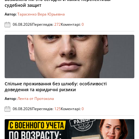
судебной защит
Автор:
Тарасенко Вера Юрьевна
06.08.2026
Переглядів:
272
Коментарі:
0
Спільне проживання без шлюбу: особливості
доведення та юридичні ризики
Автор:
Лента от Протокола
06.08.2026
Переглядів:
125
Коментарі:
0