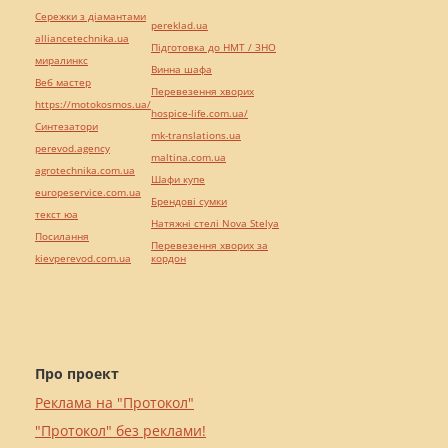
Сережки з діамантами
pereklad.ua
alliancetechnika.ua
Підготовка до НМТ / ЗНО
миралинкс
Винна шафа
Веб мастер
Перевезення хворих
https://motokosmos.ua/
hospice-life.com.ua/
Синтезатори
mk-translations.ua
perevod.agency
maltina.com.ua
agrotechnika.com.ua
Шафи купе
europeservice.com.ua
Брендові сумки
текст юа
Натяжні стелі Nova Stelya
Посилання
Перевезення хворих за
kievperevod.com.ua
кордон
Про проект
Реклама на "Протокол"
"Протокол" без реклами!