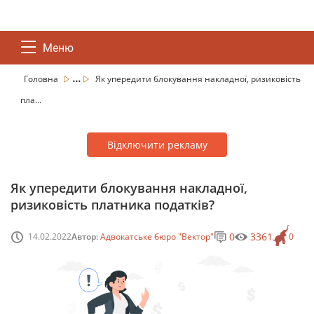
Меню
...
Головна
Як упередити блокування накладної, ризиковість
пла...
Відключити рекламу
Як упередити блокування накладної,
ризиковість платника податків?
0
3361
14.02.2022
Автор:
Адвокатське бюро "Вектор"
0