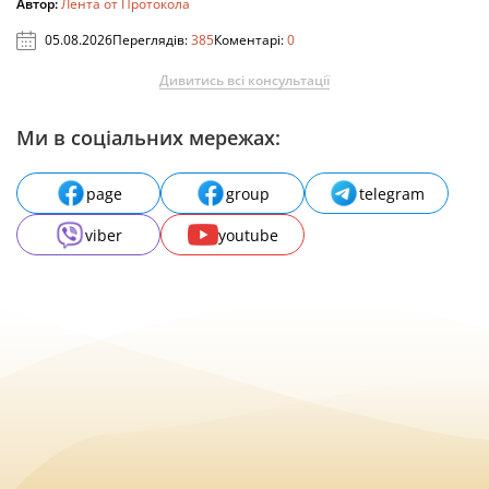
Автор:
Лента от Протокола
05.08.2026
Переглядів:
385
Коментарі:
0
Дивитись всі консультації
Ми в соціальних мережах:
page
group
telegram
viber
youtube