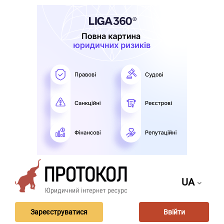
UA
Зареєструватися
Ввійти