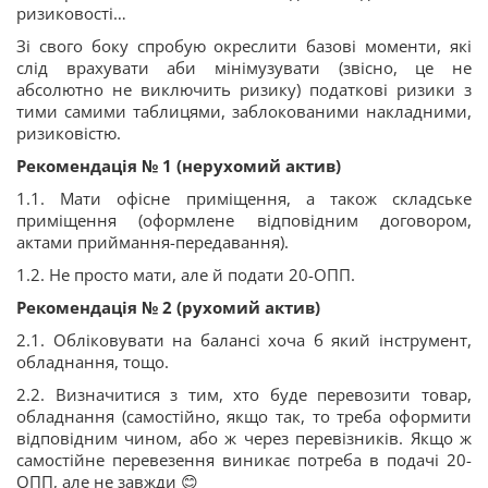
ризиковості…
Зі свого боку спробую окреслити базові моменти, які
слід врахувати аби мінімузувати (звісно, це не
абсолютно не виключить ризику) податкові ризики з
тими самими таблицями, заблокованими накладними,
ризиковістю.
Рекомендація № 1 (нерухомий актив)
1.1. Мати офісне приміщення, а також складське
приміщення (оформлене відповідним договором,
актами приймання-передавання).
1.2. Не просто мати, але й подати 20-ОПП.
Рекомендація № 2 (рухомий актив)
2.1. Обліковувати на балансі хоча б який інструмент,
обладнання, тощо.
2.2. Визначитися з тим, хто буде перевозити товар,
обладнання (самостійно, якщо так, то треба оформити
відповідним чином, або ж через перевізників. Якщо ж
самостійне перевезення виникає потреба в подачі 20-
ОПП, але не завжди 😊