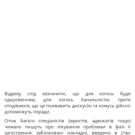
Відразу слід зазначити, що для когось буде
одкровенням, для когось банальністю, проте
сподіваюся, що це пожвавить дискусію та комусь дійсно
допоможуть поради.
Отож багато спеціалістів (юристів, адвокатів тощо)
чимало пишуть про лікування проблеми в фазі її
загострення: заблоковані накладні, введено в стан