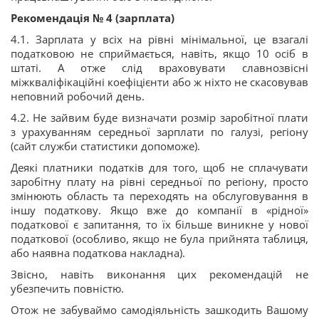
Рекомендація № 4 (зарплата)
4.1. Зарплата у всіх на рівні мінімальної, це взагалі
податковою не сприймається, навіть, якщо 10 осіб в
штаті. А отже слід враховувати славнозвісні
міжкваліфікаційні коефіцієнти або ж ніхто не скасовував
неповний робочий день.
4.2. Не зайвим буде визначати розмір заробітної плати
з урахуванням середньої зарплати по галузі, регіону
(сайт служби статистики допоможе).
Деякі платники податків для того, щоб не сплачувати
заробітну плату на рівні середньої по регіону, просто
змінюють область та переходять на обслуговування в
іншу податкову. Якщо вже до компанії в «рідної»
податкової є запитання, то їх більше виникне у нової
податкової (особливо, якщо не була прийнята таблиця,
або наявна податкова накладна).
Звісно, навіть виконання цих рекомендацій не
убезпечить повністю.
Отож не забуваймо самодіяльність зашкодить Вашому