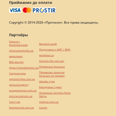
Приймаємо до оплати
Copyright © 2014-2026 «Протокол». Все права защищены.
Партнёры
Серьги с
Винный шкаф
бриллиантами
Подготовка к НМТ / ВНО
alliancetechnika.ua
pereklad.ua
миралинкс
hospice-life.com.ua/
Веб мастер
Перевозка больных
https://motokosmos.ua/
Перевозка лежачих
Синтезаторы
больных за границу
agrotechnika.com.ua
Шкафы купе
perevod.agency
Брендовые сумки
europeservice.com.ua
Натяжные потолки Nova
mk-translations.ua
Stelya
текст юа
maltina.com.ua
kievperevod.com.ua
Cылки