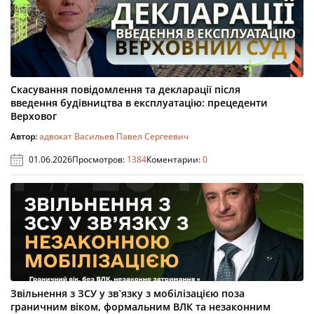
Скасування повідомлення та декларації після
введення будівництва в експлуатацію: прецеденти
Верховог
Автор:
адвокат Васильев Павел Сергеевич
01.06.2026
Просмотров:
1384
Коментарии:
0
Звільнення з ЗСУ у зв`язку з мобілізацією поза
граничним віком, формальним ВЛК та незаконним