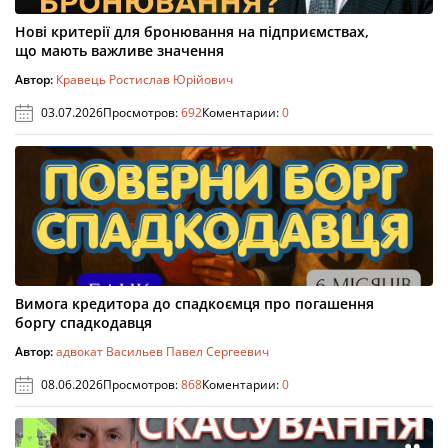
Нові критерії для бронювання на підприємствах,
що мають важливе значення
Автор:
Кравець Ростислав Юрійович
03.07.2026
Просмотров:
692
Коментарии:
0
Вимога кредитора до спадкоємця про погашення
боргу спадкодавця
Автор:
адвокат Васильев Павел Сергеевич
08.06.2026
Просмотров:
868
Коментарии:
0