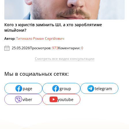
Кого з юристів замінить ШІ, а хто зароблятиме
мільйони?
Автор:
Титикало Роман Сергійович
25.05.2026
Просмотров:
973
Коментарии:
0
Смотреть все видео консультации
Мы в социальных сетях:
page
group
telegram
viber
youtube