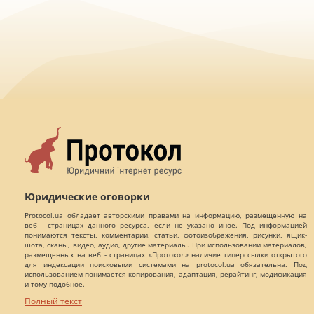
Юридические оговорки
Protocol.ua обладает авторскими правами на информацию, размещенную на
веб - страницах данного ресурса, если не указано иное. Под информацией
понимаются тексты, комментарии, статьи, фотоизображения, рисунки, ящик-
шота, сканы, видео, аудио, другие материалы. При использовании материалов,
размещенных на веб - страницах «Протокол» наличие гиперссылки открытого
для индексации поисковыми системами на protocol.ua обязательна. Под
использованием понимается копирования, адаптация, рерайтинг, модификация
и тому подобное.
Полный текст