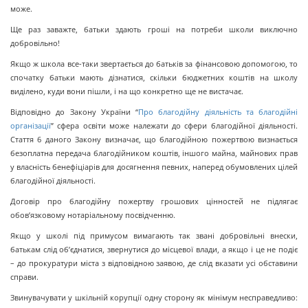
може.
Ще раз заважте, батьки здають гроші на потреби школи виключно
добровільно!
Якщо ж школа все-таки звертається до батьків за фінансовою допомогою, то
спочатку батьки мають дізнатися, скільки бюджетних коштів на школу
виділено, куди вони пішли, і на що конкретно ще не вистачає.
Відповідно до Закону України “
Про благодійну діяльність та благодійні
організації
” сфера освіти може належати до сфери благодійної діяльності.
Стаття 6 даного Закону визначає, що благодійною пожертвою визнається
безоплатна передача благодійником коштів, іншого майна, майнових прав
у власність бенефіціарів для досягнення певних, наперед обумовлених цілей
благодійної діяльності.
Договір про благодійну пожертву грошових цінностей не підлягає
обов’язковому нотаріальному посвідченню.
Якщо у школі під примусом вимагають так звані добровільні внески,
батькам слід об’єднатися, звернутися до місцевої влади, а якщо і це не подіє
– до прокуратури міста з відповідною заявою, де слід вказати усі обставини
справи.
Звинувачувати у шкільній корупції одну сторону як мінімум несправедливо: