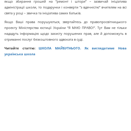
якщо збирання грошей на “ремонт і штори” – зазвичай ініціатива
адміністрації школи, то подарунки і конверти “з вдячністю” вчителям на всі
свята у році – звичка та ініціатива самих батьків.
Якщо Ваші права порушуються, звертайтесь до правопросвітницького
проекту Міністерства юстиції України “Я МАЮ ПРАВО!”. Тут Вам не тільки
нададуть інформацію щодо захисту порушених прав, але й допоможуть в
отриманні послуг безкоштовного адвоката в суді.
Читайте статтю:
ШКОЛА МАЙБУТНЬОГО. Як виглядатиме Нова
українська школа