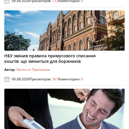
06.08.2026
Просмотров:
132
Коментарии:
0
НБУ змінив правила примусового списання
коштів: що зміниться для боржників
Автор:
Лента от Протокола
06.08.2026
Просмотров:
361
Коментарии:
0