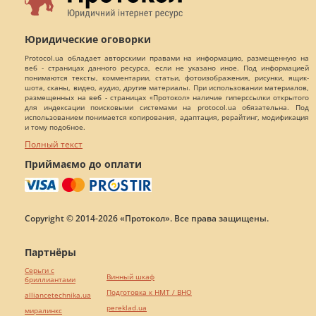
Юридические оговорки
Protocol.ua обладает авторскими правами на информацию, размещенную на
веб - страницах данного ресурса, если не указано иное. Под информацией
понимаются тексты, комментарии, статьи, фотоизображения, рисунки, ящик-
шота, сканы, видео, аудио, другие материалы. При использовании материалов,
размещенных на веб - страницах «Протокол» наличие гиперссылки открытого
для индексации поисковыми системами на protocol.ua обязательна. Под
использованием понимается копирования, адаптация, рерайтинг, модификация
и тому подобное.
Полный текст
Приймаємо до оплати
Copyright © 2014-2026 «Протокол». Все права защищены.
Партнёры
Серьги с
Винный шкаф
бриллиантами
Подготовка к НМТ / ВНО
alliancetechnika.ua
pereklad.ua
миралинкс