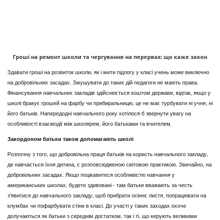
Гроші на ремонт школи та чергування на перервах: що каже закон
Здавати гроші на розвиток школи, як і мити підлогу у класі учень може виключно
на добровільних засадах. Змушувати до таких дій педагоги не мають права.
Фінансування навчальних закладів здійснюється коштом держави, відтак, якщо у
школі бракує грошей на фарбу чи прибиральницю, це не має турбувати ні учня, ні
його батьків. Напередодні навчального року хотілося б звернути увагу на
особливості взаємодії між школярем, його батьками та вчителем.
Закордоном батьки також допомагають школі
Розпочну з того, що добровільна праця батьків на користь навчального закладу,
де навчається їхня дитина, є розповсюдженою світовою практикою. Звичайно, на
добровільних засадах. Якщо поцікавитеся особливістю навчання у
американських школах, будете здивовані - там батьки вважають за честь
з’явитися до навчального закладу, щоб прибрати осіннє листя, попрацювати на
клумбах чи пофарбувати стіни в класі. До участі у таких заходах охоче
долучаються як батьки з середнім достатком, так і ті, що керують великими