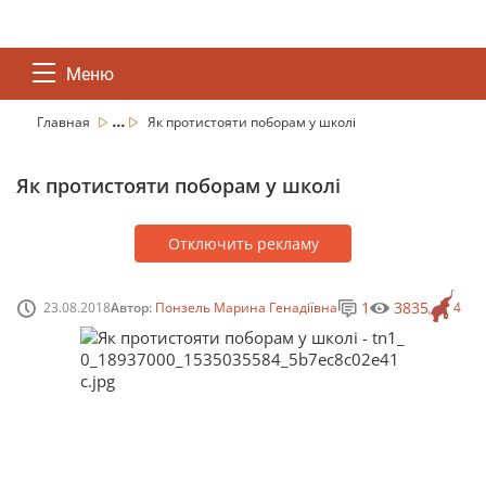
Меню
...
Главная
Як протистояти поборам у школі
Як протистояти поборам у школі
Отключить рекламу
1
3835
23.08.2018
Автор:
Понзель Марина Генадіївна
4