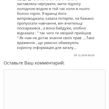
заставляла чергувати, мити підлогу
холодною водою в той час коли в нього
боліло горло. Я вранці його
випроводжала, казала потерпи, не бажано
пропускати навчання, він вчительці
поскаржився , а вона байдуже, злобно
відказала : " так чого ти хворий прийшов
".Як нам не дістає знання своїх прав ....Таке
враження , що умисно обмежують
корисну інформацію для загалу...
09.12.2018 00:59
Оставьте Ваш комментарий: