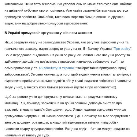
компаніями. Якщо тато-бізнесмен чи управлінець не може з’явитися сам, наймає
на шкільний суботник свого помічника. Але навіть заможні батьки намагаються
приходити особисто. Звичайно, таке волонтерство більше схоже на дружню
акцію, аніж на добровільно-примусові відпрацювання.
В Україні примусові чергування учнів поза законом
Якщо звернути увагу на законодавство України, яке регулює відносини учня та
навчального закладу, варто звернути увагу на ст. 51 Закону України “
Про освіту
”.
Вона передбачає: “Відволікання учнів за рахунок навчального часу на роботу та
здійснення заходів, не пов'язаних з процесом навчання, забороняється”, так
само прописано у ст.
43
Конституції України
: “Використання примусової праці
забороняється”. Умовно кажучи, для того, щоб видати учням віники та ганчірки, і
відправити прибирати шкільне подвір’я або у класі, педагоги зобов’язані запитати
згоду у них, а також у їхніх батьків (оскільки йдеться про неповнолітніх).
Щоб запросити учнів до чергувань, у школах мають продумати систему
мотивації. Як, приклад, заохочення на дошці пошани, доповідь вчителя про
важливість краси подвір’я біля школи тощо. Якщо педагоги змушують учня до
примусових чергувань, він може оскаржити ці дії. Спочатку він має звернутися з
заявою до директора школи, а якщо той відмовиться звільнити від робіт -
написати скаргу до управління освіти. Якщо не подіє – батьки можуть подати на
навчальну установу до суду.