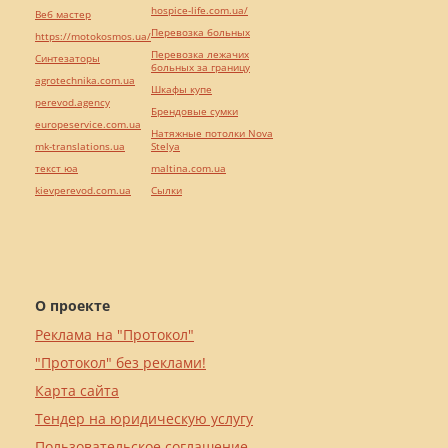
hospice-life.com.ua/
Веб мастер
Перевозка больных
https://motokosmos.ua/
Перевозка лежачих
Синтезаторы
больных за границу
agrotechnika.com.ua
Шкафы купе
perevod.agency
Брендовые сумки
europeservice.com.ua
Натяжные потолки Nova
mk-translations.ua
Stelya
текст юа
maltina.com.ua
kievperevod.com.ua
Cылки
О проекте
Реклама на "Протокол"
"Протокол" без реклами!
Карта сайта
Тендер на юридическую услугу
Пользовательское соглашение