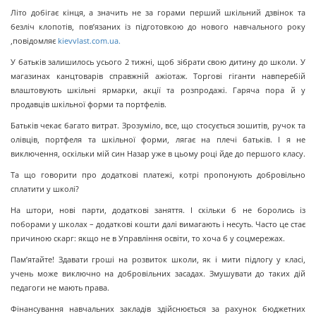
Літо добігає кінця, а значить не за горами перший шкільний дзвінок та
безліч клопотів, пов’язаних із підготовкою до нового навчального року
,повідомляє
kievvlast.com.ua.
У батьків залишилось усього 2 тижні, щоб зібрати свою дитину до школи. У
магазинах канцтоварів справжній ажіотаж. Торгові гіганти навперебій
влаштовують шкільні ярмарки, акції та розпродажі. Гаряча пора й у
продавців шкільної форми та портфелів.
Батьків чекає багато витрат. Зрозуміло, все, що стосується зошитів, ручок та
олівців, портфеля та шкільної форми, лягає на плечі батьків. І я не
виключення, оскільки мій син Назар уже в цьому році йде до першого класу.
Та що говорити про додаткові платежі, котрі пропонують добровільно
сплатити у школі?
На штори, нові парти, додаткові заняття. І скільки б не боролись із
поборами у школах – додаткові кошти далі вимагають і несуть. Часто це стає
причиною скарг: якщо не в Управління освіти, то хоча б у соцмережах.
Пам’ятайте! Здавати гроші на розвиток школи, як і мити підлогу у класі,
учень може виключно на добровільних засадах. Змушувати до таких дій
педагоги не мають права.
Фінансування навчальних закладів здійснюється за рахунок бюджетних