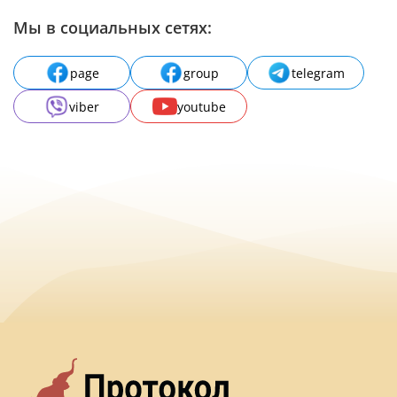
Мы в социальных сетях:
page
group
telegram
viber
youtube