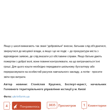
Якщо у школі вимагають так звані “добровільні” внески, батькам слід об’єднатися,
звернутися до місцевої влади, а якщо і це не подіє – до прокуратури міста з
відповідною заявою, де слід вказати усі обставини справи. Якщо батьки дають
пожертви з доброї волі, вони повинні контролювати, на що витрачаються їхні
гроші. Для цього кошти необхідно передавати шкільному бухгалтеру або
перераховувати на особистий рахунок навчального закладу, а потім - просити
звіти про витрати.
Автор новини: Станіслав Куценко, Експерт-юрист, начальник
Головного територіального управління юстиції у м. Києві
Фото:
ukrinform.ua
1
3835
4
Просмотров
Коментарии
Понравилось