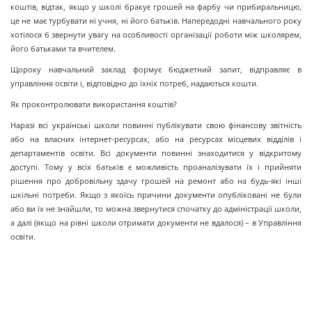
коштів, відтак, якщо у школі бракує грошей на фарбу чи прибиральницю,
це не має турбувати ні учня, ні його батьків. Напередодні навчального року
хотілося б звернути увагу на особливості організації роботи між школярем,
його батьками та вчителем.
Щороку навчальний заклад формує бюджетний запит, відправляє в
управління освіти і, відповідно до їхніх потреб, надаються кошти.
Як проконтролювати використання коштів?
Наразі всі українські школи повинні публікувати свою фінансову звітність
або на власних інтернет-ресурсах, або на ресурсах місцевих відділів і
департаментів освіти. Всі документи повинні знаходитися у відкритому
доступі. Тому у всіх батьків є можливість проаналізувати їх і прийняти
рішення про добровільну здачу грошей на ремонт або на будь-які інші
шкільні потреби. Якщо з якоїсь причини документи опубліковані не були
або ви їх не знайшли, то можна звернутися спочатку до адміністрації школи,
а далі (якщо на рівні школи отримати документи не вдалося) – в Управління
освіти.