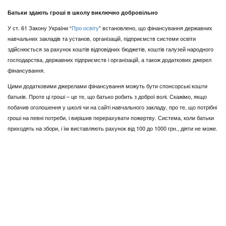
Батьки здають гроші в школу виключно добровільно
У ст. 61 Закону України “
Про освіту
” встановлено, що фінансування державних
навчальних закладів та установ, організацій, підприємств системи освіти
здійснюється за рахунок коштів відповідних бюджетів, коштів галузей народного
господарства, державних підприємств і організацій, а також додаткових джерел
фінансування.
Цими додатковими джерелами фінансування можуть бути спонсорські кошти
батьків. Проте ці гроші – це те, що батько робить з доброї волі. Скажімо, якщо
побачив оголошення у школі чи на сайті навчального закладу, про те, що потрібні
гроші на певні потреби, і вирішив перерахувати пожертву. Система, коли батьки
приходять на збори, і їм виставляють рахунок від 100 до 1000 грн., діяти не може.