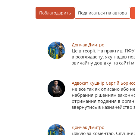
Поблагодарить
Подписаться на автора
Дончак Дмитро
Це в теорії. На практиці ПФУ
а розглядає ту, яку надав п
звичайну довідку на сайті м
Адвокат Кушнір Сергій Борис
не все так як описано або н
набрання рішенням законної
отримання подання в органи
звернутись в казначейство з
Дончак Дмитро
Дякую за коментар. Слушне 