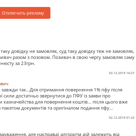
Отключить рекламу
 таку довідку не замовляє, суд таку довідку теж не замовляє,
озивач разом з позовом. Позивач в свою чергу замовляє саму
інюсту за 23грн.
03.12.2019 14:27
ович
е завжди так...Для отримання повернення 1% пфу після
 сили достатньо звернутися до ПФУ із заяви про
 казначейства для повернення коштів... після цього вже
 пакетом документів та оригіналом подання пфу...
02.12.2019 01:23
зауваження, але насправді алгоритм дій залежить від