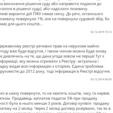
на виконання рішення суду або направити подання до
галося в рішенні суду), або надіслати позивачу.
жливі варіанти дій ПФУ немає сенсу. До речі, останнього
позивачу повернули 1%, але не повернули судовий збір, бо
має для цього коштів...
02.12.2019 15:12
 Державному реєстрі речових прав на нерухоме майно
году вже буде відсутня, і таким чином можна буде знову
е дивлячись на те, що дана угода зовсім не перша! Тут є
інформації, яку можна отримати з Реєстру- актуальна і
падку видає всю інформацію з історією. Єдина проблема-
рухомістю до 2012 року, тоді інформація в Реєстрі відсутня.
03.12.2019 06:35
ло в казну повернути, то не хватить коштів, часу та нервів.
атком. Продавець заплатив податок 5% при продажу
ності було в нього менше 3 років. Договір купівлі- продажу
ежу на 2 місяці. Через 2 місяці договір розірвали, так як в