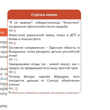
Стрічка новин
"Я не вывожу": победительница "Холостяка"
ошарашила признанием после свадьбы
8
аму
Известный украинский певец попал в ДТП в
Киеве и показал фото
вору
8
кове
Основное направление – Одесская область: в
 при
Воздушных силах раскрыли детали российской
атаки
ться
11
Замораживаю ягоды так - зимой пахнут, как с
грядки, не превращаются в кашу: простой трюк
ійне
9
о із
Почему Венера горячее Меркурия, хотя
ійне
находится дальше от Солнца: объяснение
бору
ученых
идів
12
нету
В Украине вторую неделю дешевеет морковь:
сколько стоит килограмм
14
дажу
5 устройств, которые вы используете каждый
день, но забываете перезагружать