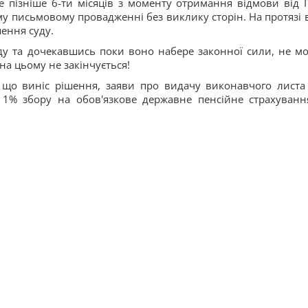
не пізніше 6-ти місяців з моменту отримання відмови від 
у письмовому провадженні без виклику сторін. На протязі в
ення суду.
ду та дочекавшись поки воно набере законної сили, не м
на цьому не закінчується!
 що виніс рішення, заяви про видачу виконавчого листа
1% збору на обов'язкове державне пенсійне страхуванн