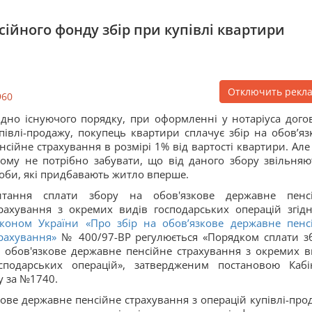
ійного фонду збір при купівлі квартири
Отключить рекл
960
ідно існуючого порядку, при оформленні у нотаріуса дого
півлі-продажу, покупець квартири сплачує збір на обов’яз
нсійне страхування в розмірі 1% від вартості квартири. Але
ому не потрібно забувати, що від даного збору звільняю
оби, які придбавають житло вперше.
итання сплати збору на обов'язкове державне пенс
рахування з окремих видів господарських операцій згідн
коном України «Про збір на обов’язкове державне пенс
рахування»
№ 400/97-ВР регулюється «Порядком сплати з
 обов'язкове державне пенсійне страхування з окремих в
сподарських операцій», затвердженим постановою Кабі
у за №1740.
ове державне пенсійне страхування з операцій купівлі-про