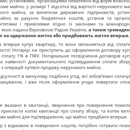
ми, установами, організаціями незалежно від форм власност
ме майно, у розмірі 1 відсотка від вартості нерухомого ма
акого майна, за винятком державних підприємств, устан
айно за рахунок бюджетних коштів, установ та організ
нітетами і привілеями згідно із законами та міжнарод
ть яких надана Верховною Радою України,
а також громадян,
зі на одержання житла або придбавають житло вперше.
 вперше купує квартиру, то вона звільняється від сплат
росто! Нотаріус не приступить до оформлення договору купі
сплату 1% в ПФУ. Нотаріальне посвідчення договорів купі
а наявності документального підтвердження сплати збор
 з операцій купівлі-продажу нерухомого майна.
дсутності в минулому подібних угод, всі зобов’язані сплачу
рахування, і вже після оформлення угоди повертати спла
ке вказано в квитанції, звернення про повернення помил
рикласти копію квитанції про сплату збору, та копію витя
оме майно для підтвердження, що майно придбано вперше.
і з відмовою в поверненні коштів, потрібно готувати позо