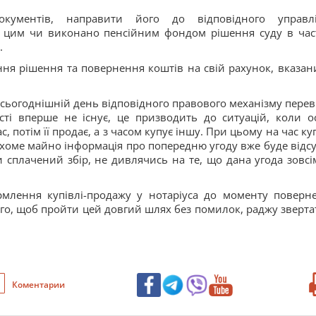
окументів, направити його до відповідного управл
д цим чи виконано пенсійним фондом рішення суду в час
.
ня рішення та повернення коштів на свій рахунок, вказан
 сьогоднішній день відповідного правового механізму перев
ті вперше не існує, це призводить до ситуацій, коли о
 потім її продає, а з часом купує іншу. При цьому на час ку
хоме майно інформація про попередню угоду вже буде відсу
 сплачений збір, не дивлячись на те, що дана угода зовсі
млення купівлі-продажу у нотаріуса до моменту поверн
 того, щоб пройти цей довгий шлях без помилок, раджу зверта
Коментарии