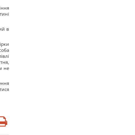
іння
тині
ий в
ірки
соба
півлі
тня,
м не
ення
тися