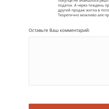
покупця не знайшлося решти
податок. А через тиждень пр
другий продаж житла в поточ
Теоретично можливо але пр
Оставьте Ваш комментарий: