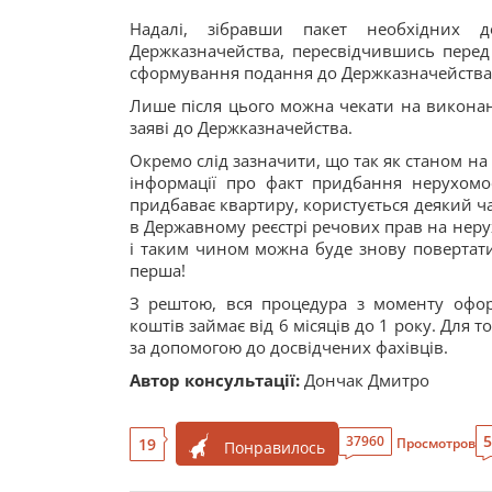
Надалі, зібравши пакет необхідних д
Держказначейства, пересвідчившись пере
сформування подання до Держказначейства
Лише після цього можна чекати на виконан
заяві до Держказначейства.
Окремо слід зазначити, що так як станом на
інформації про факт придбання нерухомос
придбаває квартиру, користується деякий час,
в Державному реєстрі речових прав на неру
і таким чином можна буде знову повертати
перша!
З рештою, вся процедура з моменту офор
коштів займає від 6 місяців до 1 року. Для
за допомогою до досвідчених фахівців.
Автор консультації:
Дончак Дмитро
5
37960
19
Просмотров
Понравилось