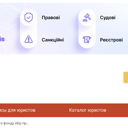
исы для юристов
Каталог юристов
 фонду збір пр...