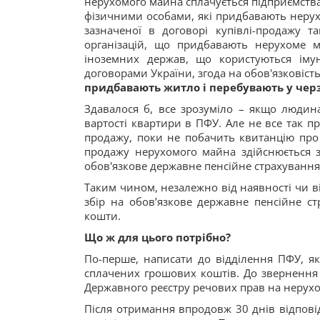
нерухомого майна сплачується підприємства
фізичними особами, які придбавають нерухо
зазначеної в договорі купівлі-продажу т
організацій, що придбавають нерухоме м
іноземних держав, що користуються іму
договорами України, згода на обов'язковіс
придбавають житло і перебувають у чер
Здавалося б, все зрозуміло – якщо людина
вартості квартири в ПФУ. Але не все так п
продажу, поки не побачить квитанцію про 
продажу нерухомого майна здійснюється з
обов'язкове державне пенсійне страхування
Таким чином, незалежно від наявності чи ві
збір на обов’язкове державне пенсійне ст
кошти.
Що ж для цього потрібно?
По-перше, написати до відділення ПФУ, я
сплачених грошових коштів. До звернення п
Державного реєстру речових прав на нерух
Після отримання впродовж 30 днів відповід