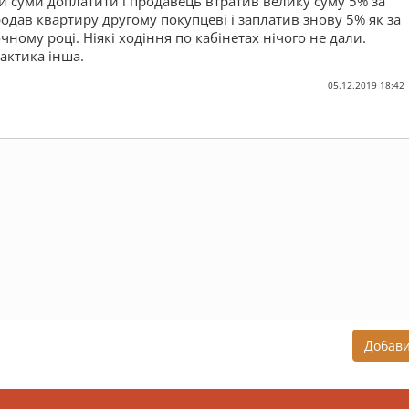
 суми доплатити і продавець втратив велику суму 5% за
одав квартиру другому покупцеві і заплатив знову 5% як за
ному році. Ніякі ходіння по кабінетах нічого не дали.
актика інша.
05.12.2019 18:42
Добав