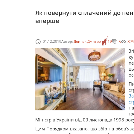
Як повернути сплачений до пенс
вперше
5
37
01.12.2019
Автор:
Дончак Дмитро
19
Зг
ку
пе
ць
ос
П
ст
За
ст
на
го
Міністрів України від 03 листопада 1998 рок
Цим Порядком вказано, що збір на обов'язк