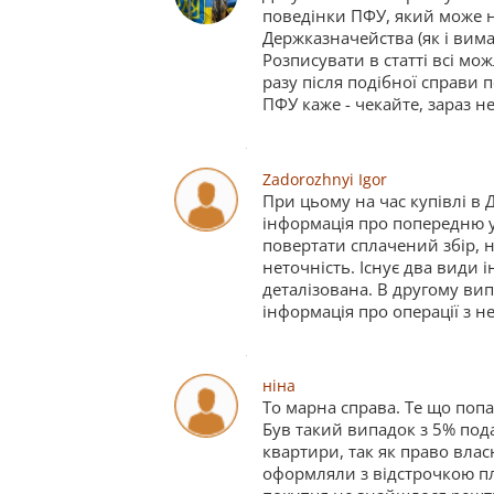
поведінки ПФУ, який може 
Держказначейства (як і вима
Розписувати в статті всі мо
разу після подібної справи 
ПФУ каже - чекайте, зараз не
Zadorozhnyi Igor
При цьому на час купівлі в
інформація про попередню у
повертати сплачений збір, н
неточність. Існує два види 
деталізована. В другому ви
інформація про операції з не
ніна
То марна справа. Те що попа
Був такий випадок з 5% под
квартири, так як право влас
оформляли з відстрочкою плат