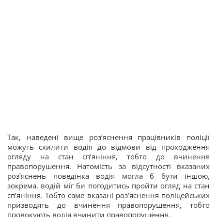
Так, наведені вище роз’яснення працівників поліції
можуть схилити водія до відмови від проходження
огляду на стан сп’яніння, тобто до вчинення
правопорушення. Натомість за відсутності вказаних
роз’яснень поведінка водія могла б бути іншою,
зокрема, водій міг би погодитись пройти огляд на стан
сп’яніння. Тобто саме вказані роз’яснення поліцейських
призводять до вчинення правопорушення, тобто
провокують водія вчинити правопорушення.