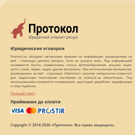
Юридические оговорки
Protocol.ua обладает авторскими правами на информацию, размещенную на
веб - страницах данного ресурса, если не указано иное. Под информацией
понимаются тексты, комментарии, статьи, фотоизображения, рисунки, ящик-
шота, сканы, видео, аудио, другие материалы. При использовании материалов,
размещенных на веб - страницах «Протокол» наличие гиперссылки открытого
для индексации поисковыми системами на protocol.ua обязательна. Под
использованием понимается копирования, адаптация, рерайтинг, модификация
и тому подобное.
Полный текст
Приймаємо до оплати
Copyright © 2014-2026 «Протокол». Все права защищены.