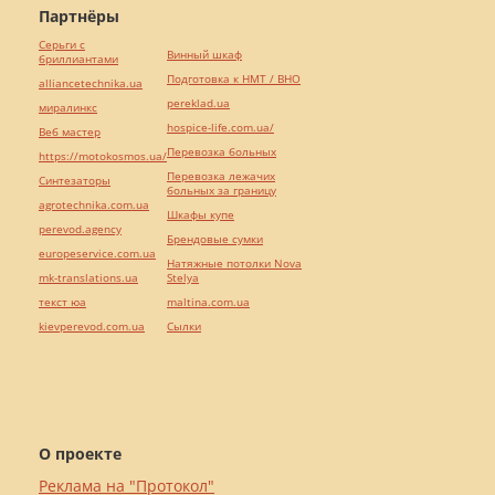
Партнёры
Серьги с
Винный шкаф
бриллиантами
Подготовка к НМТ / ВНО
alliancetechnika.ua
pereklad.ua
миралинкс
hospice-life.com.ua/
Веб мастер
Перевозка больных
https://motokosmos.ua/
Перевозка лежачих
Синтезаторы
больных за границу
agrotechnika.com.ua
Шкафы купе
perevod.agency
Брендовые сумки
europeservice.com.ua
Натяжные потолки Nova
mk-translations.ua
Stelya
текст юа
maltina.com.ua
kievperevod.com.ua
Cылки
О проекте
Реклама на "Протокол"