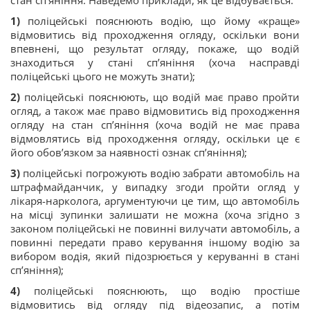
1)
поліцейські пояснюють водію, що йому «краще»
відмовитись від проходження огляду, оскільки вони
впевнені, що результат огляду, покаже, що водій
знаходиться у стані сп’яніння (хоча насправді
поліцейські цього не можуть знати);
2)
поліцейські пояснюють, що водій має право пройти
огляд, а також має право відмовитись від проходження
огляду на стан сп’яніння (хоча водій не має права
відмовлятись від проходження огляду, оскільки це є
його обов’язком за наявності ознак сп’яніння);
3)
поліцейські погрожують водію забрати автомобіль на
штрафмайданчик, у випадку згоди пройти огляд у
лікаря-нарколога, аргументуючи це тим, що автомобіль
на місці зупинки залишати не можна (хоча згідно з
законом поліцейські не повинні вилучати автомобіль, а
повинні передати право керування іншому водію за
вибором водія, який підозрюється у керуванні в стані
сп’яніння);
4)
поліцейські пояснюють, що водію простіше
відмовитись від огляду під відеозапис, а потім