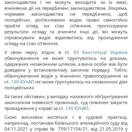
законодавства і не можуть виходити за їх межі,
вчиняючи дії не передбачені законодавством. Зокрема,
нормами законодавства не передбачено, щоб
поліцейські, роз’яснювали водію право самостійно
пройти огляд на стан сп’яніння, прогнозували
результати огляду та вчиняти інші дії, які можуть
спровокувати водія відмовитись від проходження
огляду на стан сп’яніння.
У свою чергу, згідно зі ст.
63
Конституції України
обвинувачення не може ґрунтуватись на доказах,
одержаних незаконним шляхом, а вина особи має бути
доведена у встановленому законом порядку. Тобто,
обвинувачення водія у вчиненні правопорушення за
ст.
130
КУпАП
не може ґрунтуватись на незаконних діях
поліцейських.
За таких обставин, у випадку належного обґрунтування
захисником наявності провокації, суд повинен закрити
провадження у справі за ст.
130
КУпАП
.
Схожі висновки містяться і в судовій практиці,
наприклад, постанови Київського апеляційного суду від
04.11.2021 у справі № 759/17154/21, від 21.05.2019 у