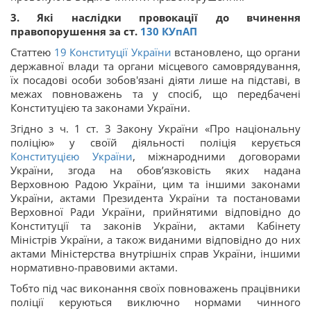
3. Які наслідки провокації до вчинення
правопорушення за ст.
130
КУпАП
Статтею
19
Конституції України
встановлено, що органи
державної влади та органи місцевого самоврядування,
їх посадові особи зобов'язані діяти лише на підставі, в
межах повноважень та у спосіб, що передбачені
Конституцією та законами України.
Згідно з ч. 1 ст. 3 Закону України «Про національну
поліцію» у своїй діяльності поліція керується
Конституцією України
, міжнародними договорами
України, згода на обов’язковість яких надана
Верховною Радою України, цим та іншими законами
України, актами Президента України та постановами
Верховної Ради України, прийнятими відповідно до
Конституції та законів України, актами Кабінету
Міністрів України, а також виданими відповідно до них
актами Міністерства внутрішніх справ України, іншими
нормативно-правовими актами.
Тобто під час виконання своїх повноважень працівники
поліції керуються виключно нормами чинного