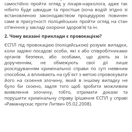
самостійно пройти огляд у лікаря-нарколога, адже так
нібито буде швидше та простіше (хоча водій згідно зі
встановленою законодавством процедурою повинен
саме в присутності поліцейських пройти огляд на стан
сп’яніння у закладі охорони здоров’я) та ін.
2. Чому вказані приклади є провокацією?
ЄСПЛ під провокацією (поліцейською) розуміє випадки,
коли задіяні посадові особи, які є або співробітниками
органів безпеки, або особами, що діють за їх
дорученням, не обмежують свої дії лише
розслідуванням кримінальної справи по суті неявним
способом, а впливають на суб`єкт з метою спровокувати
його на скоєння злочину, який в іншому випадку не
було би скоєно, задля того щоб зробити можливим
виявлення злочину, тобто, отримати докази та
порушити кримінальну справу (рішення ЄСПЛ у справі
«Раманаускас проти Литви» 05.02.2008).