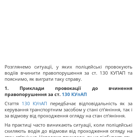
Розглянемо ситуації, у яких поліцейські провокують
водіїв вчинити правопорушення за ст. 130 КУПАП та
пояснимо, як виграти таку справу.
1. Приклади провокації до вчинення
правопорушення за ст.
130
КУпАП
Стаття
130
КУпАП
передбачає відповідальність як за
керування транспортним засобом у стані сп’яніння, так і
за відмову від проходження огляду на стан сп’яніння.
На практиці часто виникають ситуації, коли поліцейські
схиляють водія до відмови від проходження огляду на
стан сп’яніння. Наведемо приклади, як це відбувається: