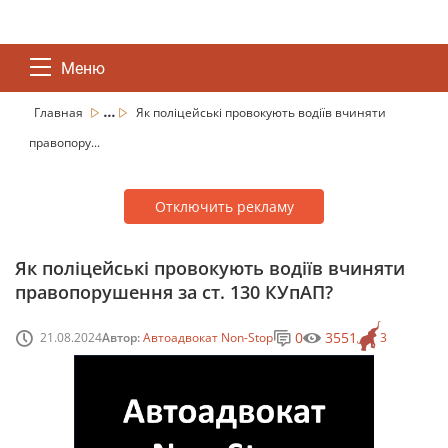
Меню
...
Главная
Як поліцейські провокують водіїв вчиняти
правопору...
Отключить рекламу
Як поліцейські провокують водіїв вчиняти
правопорушення за ст. 130 КУпАП?
0
3551
21.08.2024
Автор:
Автоадвокат Non-Stop
3