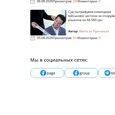
06.08.2026
Просмотров:
209
Коментарии:
0
Суд оштрафував командира
військової частини за ігнорув
рішення на 66 560 грн
Автор:
Лента от Протокола
05.08.2026
Просмотров:
518
Коментарии:
0
Мы в социальных сетях:
page
group
te