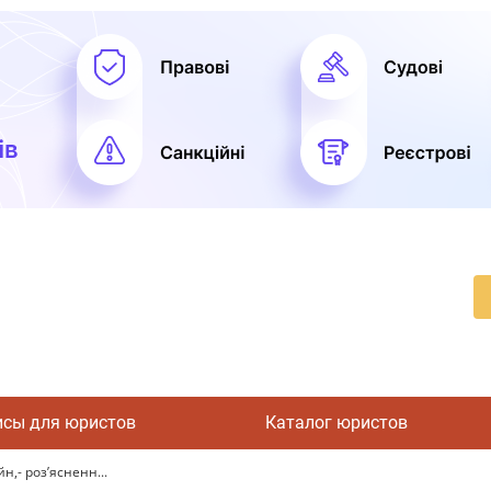
исы для юристов
Каталог юристов
н,- роз’ясненн...