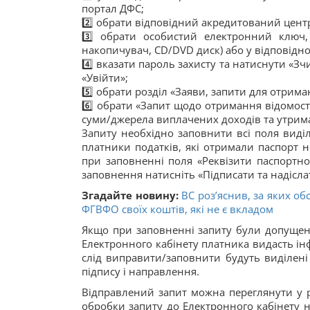
портал ДФС;
2️⃣ обрати відповідний акредитований центр 
3️⃣ обрати особистий електронний ключ
накопичувач, СD/DVD диск) або у відповідно
4️⃣ вказати пароль захисту та натиснути «Зч
«Увійти»;
5️⃣ обрати розділ «Заяви, запити для отрима
6️⃣ обрати «Запит щодо отримання вiдомосте
суми/джерела виплачених доходiв та утрима
Запиту необхідно заповнити всі поля виді
платники податків, які отримали паспорт но
при заповненні поля «Реквізити паспортно
заповнення натисніть «Підписати та надісла
Згадайте новину:
ВС роз’яснив, за яких о
ФГВФО своїх коштів, які не є вкладом
Якщо при заповненні запиту були допущені
Електронного кабінету платника видасть інф
слід виправити/заповнити будуть виділені
підпису і направлення.
Відправлений запит можна переглянути у ро
обробки запиту до Електронного кабінету н