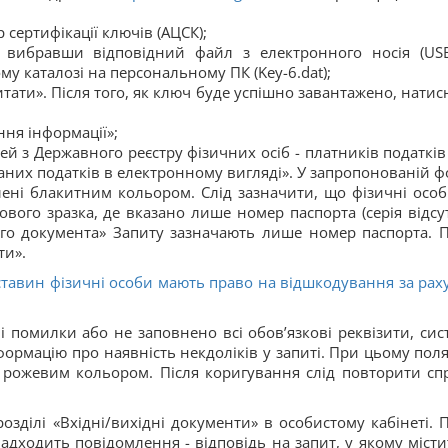
сертифікації ключів (АЦСК);
, вибравши відповідний файл з електронного носія (U
му каталозі на персональному ПК (Key-6.dat);
итати». Після того, як ключ буде успішно завантажено, натис
ння інформації»;
й з Державного реєстру фiзичних осiб - платникiв податкiв
них податкiв в електронному виглядi». У запропонованій ф
лені блакитним кольором. Слід зазначити, що фізичні осо
вого зразка, де вказано лише номер паспорта (серія відсут
го документа» Запиту зазначають лише номер паспорта. П
ти».
бставин фізичні особи мають право на відшкодування за рах
 помилки або не заповнено всі обов’язкові реквізити, сис
ормацію про наявність некдоліків у запиті. При цьому поля,
 рожевим кольором. Після коригування слід повторити сп
зділі «Вхідні/вихідні документи» в особистому кабінеті. П
адходить повідомлення - відповідь на запит, у якому місти