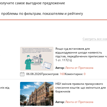
получите самое выгодное предложение
 проблемы по фильтрам, показателям и рейтингу
Смотреть все но
Якщо суд встановив для
а
відшкодування шкоди наявність
підстав, передбачених приписами ч
1 ст. 1172 Ц
Автор:
Лента от Протокола
06.08.2026
Просмотров:
160
Коментарии:
0
НБУ змінив правила примусового
лік від
списання коштів: що зміниться для
боржників
Автор:
Лента от Протокола