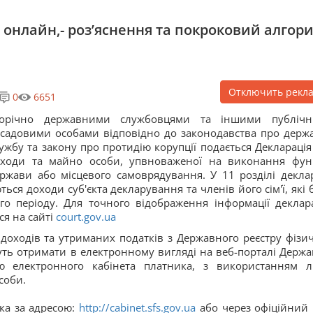
 онлайн,- роз’яснення та покроковий алгор
Отключить рекл
0
6651
орічно державними службовцями та іншими публіч
садовими особами відповідно до законодавства про держ
ужбу та закону про протидію корупції подається Декларація
ходи та майно особи, упвноваженої на виконання фун
ржави або місцевого самоврядування. У 11 розділі деклар
ься доходи суб'єкта декларування та членів його сім'ї, які 
го періоду. Для точного відображення інформації деклар
ся на сайті
court.gov.ua
доходів та утриманих податків з Державного реєстру фізи
жуть отримати в електронному вигляді на веб-порталі Держа
ю електронного кабінета платника, з використанням 
соби.
ика за адресою:
http://cabinet.sfs.gov.ua
або через офіційний 