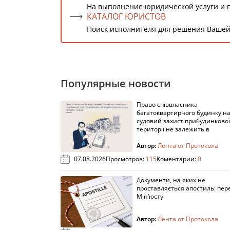
На выполнение юридической услуги и 
КАТАЛОГ ЮРИСТОВ
Поиск исполнителя для решения Вашей
Популярные новости
Право співвласника
багатоквартирного будинку н
судовий захист прибудинкової
території не залежить в
Автор:
Лента от Протокола
07.08.2026
Просмотров:
115
Коментарии:
0
Документи, на яких не
проставляється апостиль: пере
Мін’юсту
Автор:
Лента от Протокола