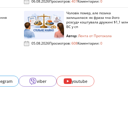
06.08.2026
Просмотров:
407
Коментарии:
0
Чоловік помер, але позика
ання
залишилася: як фраза «на його
розсуд» коштувала дружині $1,1 млн
ВС у сп
Автор:
Лента от Протокола
05.08.2026
Просмотров:
608
Коментарии:
0
legram
viber
youtube