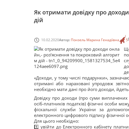
Як отримати довідку про доходи
дій
10.02.2020
Автор:
Понзель Марина Генадіївна
5
Щ
по
сл
до
де
«Доходи, у тому числі подарунки», зазначают
отримані або нараховані упродовж звітно
необхідно мати дані про його доходи, йдеть
Довідку про доходи (про суми виплачених 
осіб-платників податків) фізичні особи мо
фіскальної служби України за допомого
електронного цифрового підпису фізичної о
Для цього необхідно:
1️⃣ увійти до Електронного кабінету платн