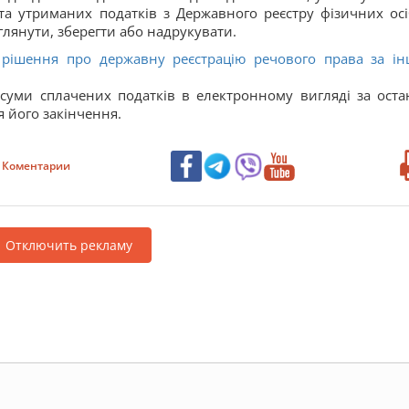
та утриманих податків з Державного реєстру фізичних ос
лянути, зберегти або надрукувати.
 рішення про державну реєстрацію речового права за і
суми сплачених податків в електронному вигляді за оста
я його закінчення.
Коментарии
Отключить рекламу