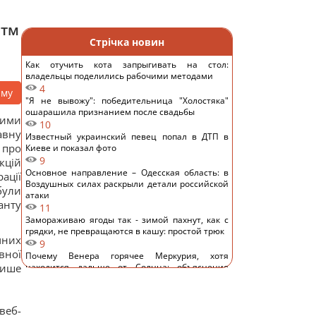
итм
Стрічка новин
Как отучить кота запрыгивать на стол:
владельцы поделились рабочими методами
4
аму
"Я не вывожу": победительница "Холостяка"
ошарашила признанием после свадьбы
ними
10
авну
Известный украинский певец попал в ДТП в
 про
Киеве и показал фото
9
кцій
Основное направление – Одесская область: в
ації
Воздушных силах раскрыли детали российской
були
атаки
анту
11
Замораживаю ягоды так - зимой пахнут, как с
грядки, не превращаются в кашу: простой трюк
чних
9
вної
Почему Венера горячее Меркурия, хотя
лише
находится дальше от Солнца: объяснение
ученых
13
В Украине вторую неделю дешевеет морковь:
веб-
сколько стоит килограмм