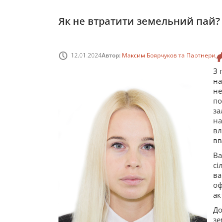
Як не втратити земельний пай?
12.01.2024
Автор:
Максим Боярчуков та Партнери
З 
на
не
по
за
на
вл
вв
В
с
в
оф
ак
До
зе