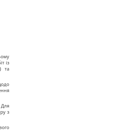
ьому
т із
) та
щодо
ення
 Для
ру з
вого