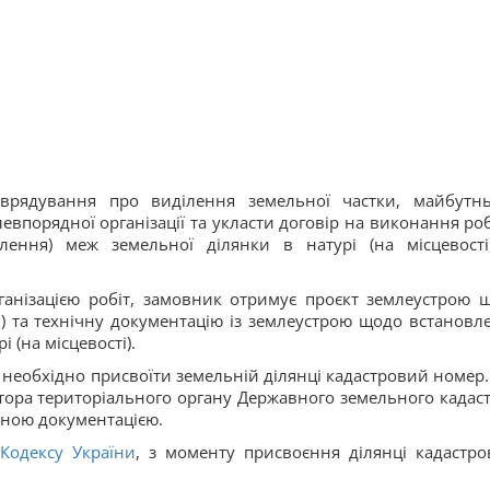
оврядування про виділення земельної частки, майбутн
впорядної організації та укласти договір на виконання робі
лення) меж земельної ділянки в натурі (на місцевості
анізацією робіт, замовник отримує проєкт землеустрою 
їв) та технічну документацію із землеустрою щодо встановл
 (на місцевості).
необхідно присвоїти земельній ділянці кадастровий номер.
тора територіального органу Державного земельного кадаст
чною документацією.
Кодексу України
, з моменту присвоєння ділянці кадастро