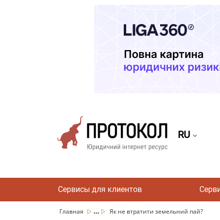
RU
Сервисы для клиентов
Серв
...
Главная
Як не втратити земельний пай?