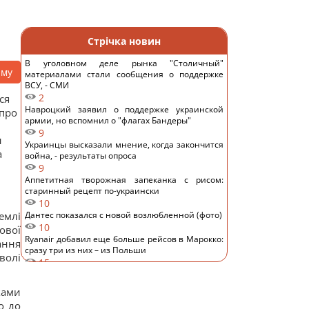
Стрічка новин
В уголовном деле рынка "Столичный"
аму
материалами стали сообщения о поддержке
ВСУ, - СМИ
2
ся
Навроцкий заявил о поддержке украинской
 про
армии, но вспомнил о "флагах Бандеры"
9
н
Украинцы высказали мнение, когда закончится
а
война, - результаты опроса
9
Аппетитная творожная запеканка с рисом:
старинный рецепт по-украински
10
емлі
Дантес показался с новой возлюбленной (фото)
10
ової
Ryanair добавил еще больше рейсов в Марокко:
ання
сразу три из них – из Польши
волі
15
Пустые грядки в августе - большая ошибка: что
с ними сделать после сбора урожая
ками
13
о до