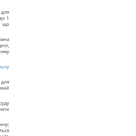
 для
до 1
, що
вана
ної,
вому
льну
 для
овий
суду
чати
ину;
ться