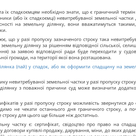
та їх спадкоємцям необхідно знати, що є граничний термін
ики (або їх спадкоємці) невитребуваної земельної частки 
сності на земельну ділянку, вони вважатимуться такими
ки.
ює, що у разі пропуску зазначеного строку така невитребу
у земельну ділянку за рішенням відповідної сільської, селищ
ання) за заявою відповідної ради буде переходити у судо
ної громади, на території якої вона розташована.
ілянка (пай) у спадок, або як оформити спадщину на земе
ику невитребуваної земельної частки у разі пропуску строку
 ділянку з поважної причини суд може визначити додатк
ифікатів у разі пропуску строку можливість звернутися до 
димо не чекати останнього дня граничного строку, а по
 строку для цього ще більше ніж достатньо.
ьну частку є: сертифікат, свідоцтво про право на спадщ
 договори купівлі-продажу, дарування, міни, до яких додає