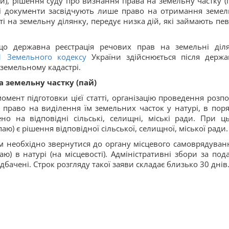
й), рішення суду про визнання права на земельну частку (п
ні документи засвідчують лише право на отримання земел
і на земельну ділянку, передує низка дій, які займають пе
 що державна реєстрація речових прав на земельні діл
-1
Земельного кодексу
України здійснюється після держа
 земельному кадастрі.
 земельну частку (пай)
мент підготовки цієї статті, організацію проведення розпо
 право на виділення їм земельних часток у натурі, в поря
о на відповідні сільські, селищні, міські ради. При ц
аю) є рішення відповідної сільської, селищної, міської ради.
м необхідно звернутися до органу місцевого самоврядуванн
ю) в натурі (на місцевості). Адміністративні збори за под
бачені. Строк розгляду такої заяви складає близько 30 днів