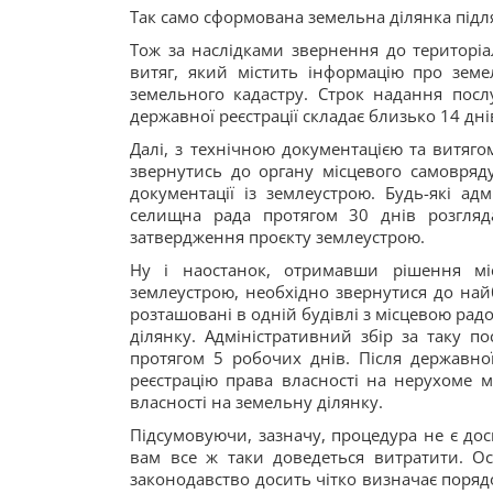
Так само сформована земельна ділянка підля
Тож за наслідками звернення до територіа
витяг, який містить інформацію про зем
земельного кадастру. Строк надання послу
державної реєстрації складає близько 14 дні
Далі, з технічною документацією та витяг
звернутись до органу місцевого самовряд
документації із землеустрою. Будь-які адм
селищна рада протягом 30 днів розгляд
затвердження проєкту землеустрою.
Ну і наостанок, отримавши рішення мі
землеустрою, необхідно звернутися до най
розташовані в одній будівлі з місцевою рад
ділянку. Адміністративний збір за таку по
протягом 5 робочих днів. Після державної
реєстрацію права власності на нерухоме
власності на земельну ділянку.
Підсумовуючи, зазначу, процедура не є до
вам все ж таки доведеться витратити. О
законодавство досить чітко визначає порядо