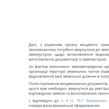
Далі, з рішенням органу місцевого сам
землевласнику потрібно звернутися до земле
землеустрою щодо встановлення (віднов
виготовлення документації із землеустрою.
За фактом виконаних землевпорядною орг
організації території земельних часток (па
(відновлення) меж земельної ділянки в натурі
Після отримання вищевказаних документів, 
цього вам необхідно звернутися до реєстра
відповідною заявою та виготовленою техні
І, відповідно до
ч. 4 ст. 79-1
Земельного 
номера вона вважається сформованою.