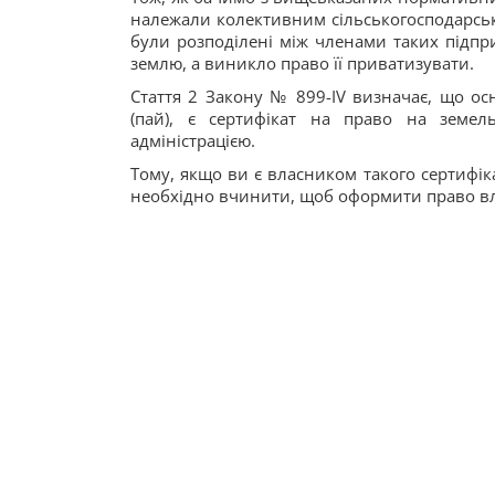
належали колективним сільськогосподарськ
були розподілені між членами таких підпр
землю, а виникло право її приватизувати.
Стаття 2 Закону № 899-IV визначає, що ос
(пай), є сертифікат на право на земел
адміністрацією.
Тому, якщо ви є власником такого сертифіка
необхідно вчинити, щоб оформити право вл