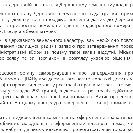
гає державній реєстрації у Державному земельному кадастрі
льного органу Державного земельного кадастру, ви отрим
ельну ділянку та підтверджує внесення даних до Держав
г з присвоєння земельній ділянці кадастрового номера т
в. Послуга є безоплатною.
ом із Державного земельного кадастру, вам необхідно повт
ування (селищної ради) з заявою про затвердження проєк
іністративні збори за подачу такої заяви відсутні. Міськ
ає заяву та за наслідком її розгляду ухвалює рішення
сцевого органу самоврядування про затвердження про
ближчого ЦНАПу або державного реєстратора (які досить ч
ою) та провести державну реєстрацію прав власності на земе
слугу складає 292 гривні, а державна реєстрація здійснює
 реєстрації прав власності ви отримаєте Витяг про держ
 майно. На цьому процедура завершена — ви оформили п
сить швидкою, декілька місяців на оформлення права власн
собливих складнощів з оформленням власності немає, ч
к набуття ділянок у власність. Проте витративши трохи час