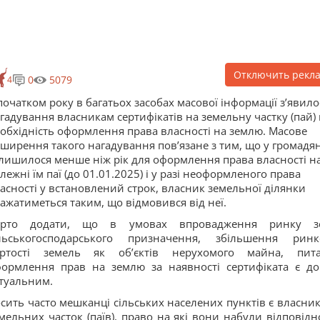
Отключить рекл
0
5079
4
початком року в багатьох засобах масової інформації з’явило
гадування власникам сертифікатів на земельну частку (пай)
обхідність оформлення права власності на землю. Масове
ширення такого нагадування пов’язане з тим, що у громадя
лишилося менше ніж рік для оформлення права власності н
лежні їм паї (до 01.01.2025) і у разі неоформленого права
асності у встановлений строк, власник земельної ділянки
ажатиметься таким, що відмовився від неї.
арто додати, що в умовах впровадження ринку з
ільськогосподарського призначення, збільшення ринк
артості земель як об’єктів нерухомого майна, пит
ормлення прав на землю за наявності сертифіката є до
туальним.
сить часто мешканці сільських населених пунктів є власни
мельних часток (паїв), право на які вони набули відповідн