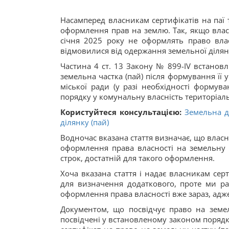
Насамперед власникам сертифікатів на паї 
оформлення прав на землю. Так, якщо власн
січня 2025 року не оформлять право вла
відмовилися від одержання земельної ділян
Частина 4 ст. 13 Закону № 899-IV встановл
земельна частка (пай) після формування її 
міської ради (у разі необхідності формув
порядку у комунальну власність територіаль
Користуйтеся консультацією:
Земельна д
ділянку (пай)
Водночас вказана стаття визначає, що власн
оформлення права власності на земельну
строк, достатній для такого оформлення.
Хоча вказана стаття і надає власникам серт
для визначення додаткового, проте ми ра
оформлення права власності вже зараз, адже
Документом, що посвідчує право на земел
посвідчені у встановленому законом порядку