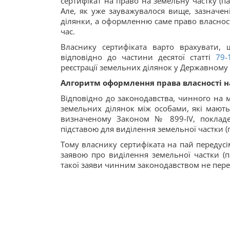
сертифікат на право на земельну частку (па
Але, як уже зауважувалося вище, зазначе
ділянки, а оформленню саме право власност
час.
Власнику сертифіката варто врахувати,
відповідно до частини десятої статті
79
реєстрації земельних ділянок у Державному
Алгоритм оформлення права власності на
Відповідно до законодавства, чинного на мо
земельних ділянок між особами, які мають
визначеному Законом № 899-IV, покладен
підставою для виділення земельної частки (п
Тому власнику сертифіката на пай передусі
заявою про виділення земельної частки (па
такої заяви чинним законодавством не перед