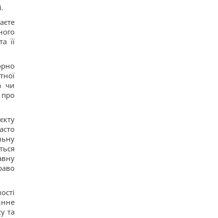
.
аєте
ного
а її
орно
тної
а чи
 про
єкту
асто
льну
ться
авну
раво
ості
инне
у та