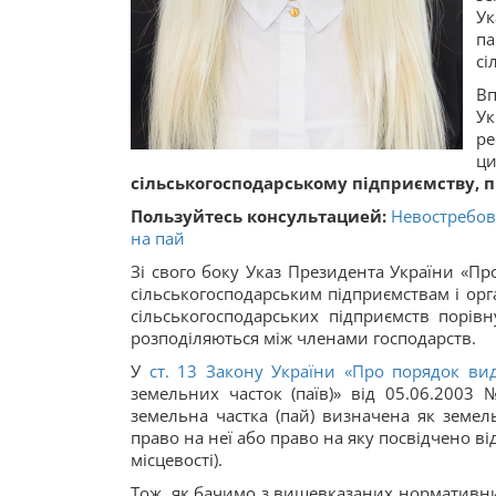
Ук
п
сі
Вп
Ук
ре
ц
сільськогосподарському підприємству, п
Пользуйтесь консультацией:
Невостребов
на пай
Зі свого боку Указ Президента України «П
сільськогосподарським підприємствам і орг
сільськогосподарських підприємств порівн
розподіляються між членами господарств.
У
ст. 13 Закону України «
Про порядок вид
земельних часток (паїв)» від 05.06.2003 
земельна частка (пай) визначена як земел
право на неї або право на яку посвідчено ві
місцевості).
Тож, як бачимо з вищевказаних нормативних