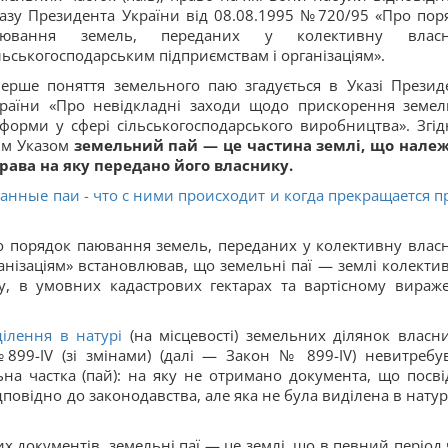
азу Президента України від 08.08.1995 №720/95 «Про пор
аювання земель, переданих у колективну власні
льськогосподарським підприємствам і організаціям».
ерше поняття земельного паю згадується в Указі Презид
раїни «Про невідкладні заходи щодо прискорення земел
форми у сфері сільськогосподарського виробництва». Згід
им Указом
земельний пай — це частина землі, що нале
рава на яку передано його власнику.
анные паи - что с ними происходит и когда прекращается п
ро порядок паювання земель, переданих у колективну власн
анізаціям» встановлював, що земельні паї — землі колекти
у, в умовних кадастрових гектарах та вартісному вираже
ілення в натурі
(на місцевості) земельних ділянок власн
№899-IV (зі змінами) (далі — Закон № 899-IV) невитребу
ьна частка (пай): на яку не отримано документа, що посві
дповідно до законодавства, але яка не була виділена в натурі
 документів, земельні паї — це землі, що в певний період 