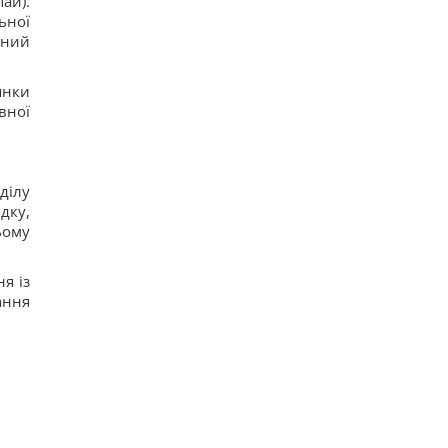
ай).
ьної
вний
янки
вної
ділу
дку,
ьому
я із
ання
.