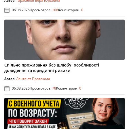
Автор:
Тарасенко Вера Юрьевна
06.08.2026
Просмотров:
108
Коментарии:
0
Спільне проживання без шлюбу: особливості
доведення та юридичні ризики
Автор:
Лента от Протокола
06.08.2026
Просмотров:
78
Коментарии:
0