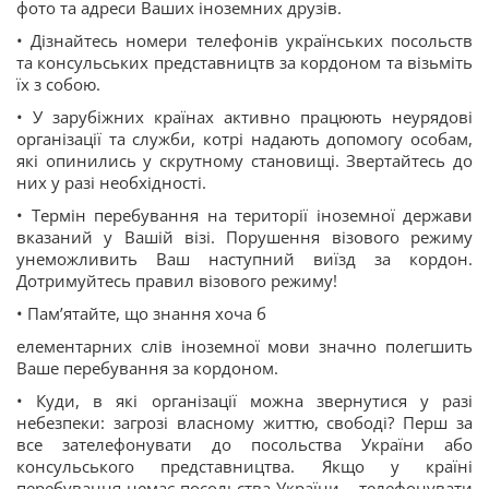
фото та адреси Ваших іноземних друзів.
• Дізнайтесь номери телефонів українських посольств
та консульських представництв за кордоном та візьміть
їх з собою.
• У зарубіжних країнах активно працюють неурядові
організації та служби, котрі надають допомогу особам,
які опинились у скрутному становищі. Звертайтесь до
них у разі необхідності.
• Термін перебування на території іноземної держави
вказаний у Вашій візі. Порушення візового режиму
унеможливить Ваш наступний виїзд за кордон.
Дотримуйтесь правил візового режиму!
• Пам’ятайте, що знання хоча б
елементарних слів іноземної мови значно полегшить
Ваше перебування за кордоном.
• Куди, в які організації можна звернутися у разі
небезпеки: загрозі власному життю, свободі? Перш за
все зателефонувати до посольства України або
консульського представництва. Якщо у країні
перебування немає посольства України – телефонувати