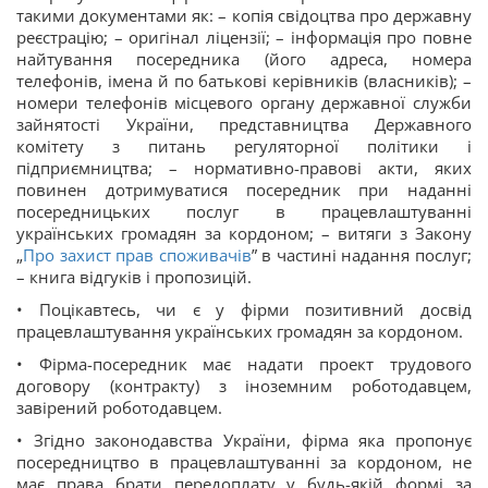
такими документами як: – копія свідоцтва про державну
реєстрацію; – оригінал ліцензії; – інформація про повне
найтування посередника (його адреса, номера
телефонів, імена й по батькові керівників (власників); –
номери телефонів місцевого органу державної служби
зайнятості України, представництва Державного
комітету з питань регуляторної політики і
підприємництва; – нормативно-правові акти, яких
повинен дотримуватися посередник при наданні
посередницьких послуг в працевлаштуванні
українських громадян за кордоном; – витяги з Закону
„
Про захист прав споживачів
” в частині надання послуг;
– книга відгуків і пропозицій.
• Поцікавтесь, чи є у фірми позитивний досвід
працевлаштування українських громадян за кордоном.
• Фірма-посередник має надати проект трудового
договору (контракту) з іноземним роботодавцем,
завірений роботодавцем.
• Згідно законодавства України, фірма яка пропонує
посередництво в працевлаштуванні за кордоном, не
має права брати передоплату у будь-якій формі за