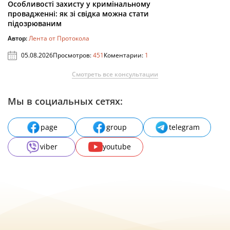
Особливості захисту у кримінальному
провадженні: як зі свідка можна стати
підозрюваним
Автор:
Лента от Протокола
05.08.2026
Просмотров:
451
Коментарии:
1
Смотреть все консультации
Мы в социальных сетях:
page
group
telegram
viber
youtube