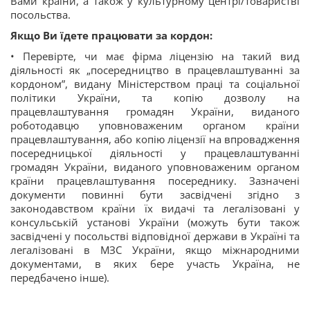
Вами країни, а також у культурному центрі/товаристві
посольства.
Якщо Ви їдете працювати за кордон:
• Перевірте, чи має фірма ліцензію на такий вид
діяльності як „посередництво в працевлаштуванні за
кордоном”, видану Міністерством праці та соціальної
політики України, та копію дозволу на
працевлаштування громадян України, виданого
роботодавцю уповноваженим органом країни
працевлаштування, або копію ліцензії на впровадження
посередницької діяльності у працевлаштуванні
громадян України, виданого уповноваженим органом
країни працевлаштування посереднику. Зазначені
документи повинні бути засвідчені згідно з
законодавством країни їх видачі та легалізовані у
консульській установі України (можуть бути також
засвідчені у посольстві відповідної держави в Україні та
легалізовані в МЗС України, якщо міжнародними
документами, в яких бере участь Україна, не
передбачено інше).