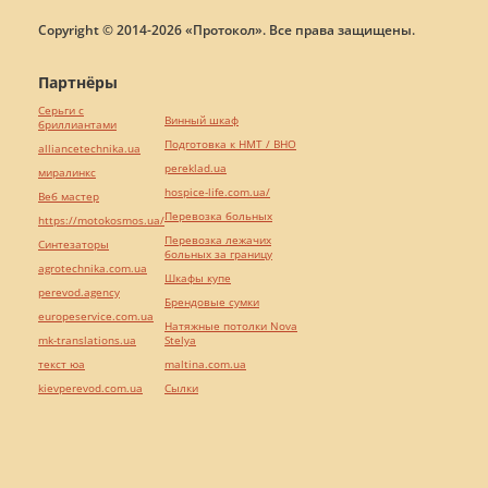
Copyright © 2014-2026 «Протокол». Все права защищены.
Партнёры
Серьги с
Винный шкаф
бриллиантами
Подготовка к НМТ / ВНО
alliancetechnika.ua
pereklad.ua
миралинкс
hospice-life.com.ua/
Веб мастер
Перевозка больных
https://motokosmos.ua/
Перевозка лежачих
Синтезаторы
больных за границу
agrotechnika.com.ua
Шкафы купе
perevod.agency
Брендовые сумки
europeservice.com.ua
Натяжные потолки Nova
mk-translations.ua
Stelya
текст юа
maltina.com.ua
kievperevod.com.ua
Cылки