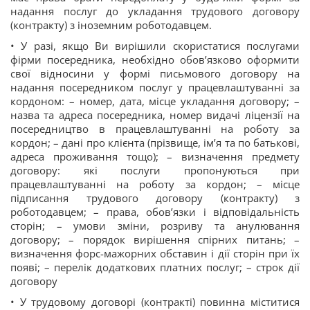
надання послуг до укладання трудового договору
(контракту) з іноземним роботодавцем.
• У разі, якщо Ви вирішили скористатися послугами
фірми посередника, необхідно обов’язково оформити
свої відносини у формі письмового договору на
надання посередником послуг у працевлаштуванні за
кордоном: – номер, дата, місце укладання договору; –
назва та адреса посередника, номер видачі ліцензії на
посередництво в працевлаштуванні на роботу за
кордон; – дані про клієнта (прізвище, ім’я та по батькові,
адреса проживання тощо); – визначення предмету
договору: які послуги пропонуються при
працевлаштуванні на роботу за кордон; – місце
підписання трудового договору (контракту) з
роботодавцем; – права, обов’язки і відповідальність
сторін; – умови зміни, розриву та анулювання
договору; – порядок вирішення спірних питань; –
визначення форс-мажорних обставин і дії сторін при їх
появі; – перелік додаткових платних послуг; – строк дії
договору
• У трудовому договорі (контракті) повинна міститися