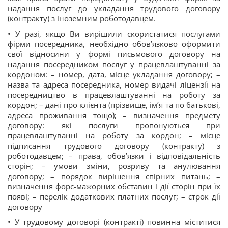
надання послуг до укладання трудового договору
(контракту) з іноземним роботодавцем.
• У разі, якщо Ви вирішили скористатися послугами
фірми посередника, необхідно обов’язково оформити
свої відносини у формі письмового договору на
надання посередником послуг у працевлаштуванні за
кордоном: – номер, дата, місце укладання договору; –
назва та адреса посередника, номер видачі ліцензії на
посередництво в працевлаштуванні на роботу за
кордон; – дані про клієнта (прізвище, ім’я та по батькові,
адреса проживання тощо); – визначення предмету
договору: які послуги пропонуються при
працевлаштуванні на роботу за кордон; – місце
підписання трудового договору (контракту) з
роботодавцем; – права, обов’язки і відповідальність
сторін; – умови зміни, розриву та анулювання
договору; – порядок вирішення спірних питань; –
визначення форс-мажорних обставин і дії сторін при їх
появі; – перелік додаткових платних послуг; – строк дії
договору
• У трудовому договорі (контракті) повинна міститися