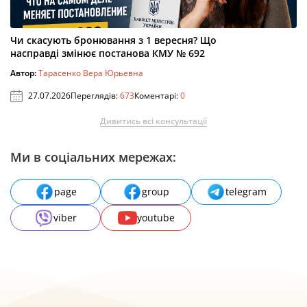
Чи скасують бронювання з 1 вересня? Що
насправді змінює постанова КМУ № 692
Автор:
Тарасенко Вера Юрьевна
27.07.2026
Переглядів:
673
Коментарі:
0
Дивитись всі консультації
Ми в соціальних мережах:
page
group
telegram
viber
youtube