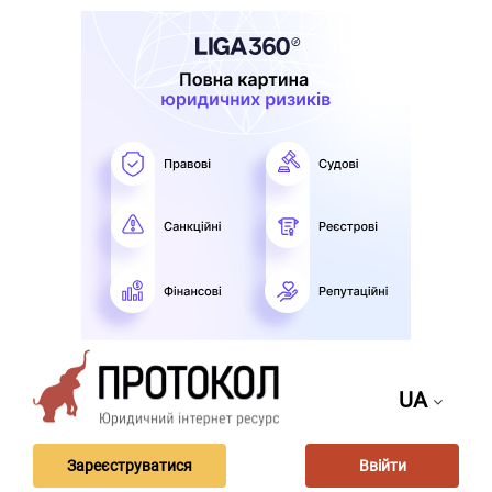
UA
Зареєструватися
Ввійти