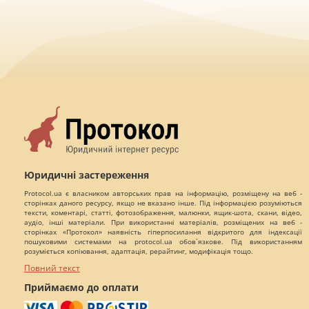
Юридичні застереження
Protocol.ua є власником авторських прав на інформацію, розміщену на веб -
сторінках даного ресурсу, якщо не вказано інше. Під інформацією розуміються
тексти, коментарі, статті, фотозображення, малюнки, ящик-шота, скани, відео,
аудіо, інші матеріали. При використанні матеріалів, розміщених на веб -
сторінках «Протокол» наявність гіперпосилання відкритого для індексації
пошуковими системами на protocol.ua обов`язкове. Під використанням
розуміється копіювання, адаптація, рерайтинг, модифікація тощо.
Повний текст
Приймаємо до оплати