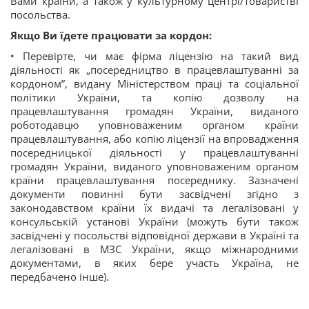
Вами країни, а також у культурному центрі/товаристві
посольства.
Якщо Ви їдете працювати за кордон:
• Перевірте, чи має фірма ліцензію на такий вид
діяльності як „посередництво в працевлаштуванні за
кордоном”, видану Міністерством праці та соціальної
політики України, та копію дозволу на
працевлаштування громадян України, виданого
роботодавцю уповноваженим органом країни
працевлаштування, або копію ліцензії на впровадження
посередницької діяльності у працевлаштуванні
громадян України, виданого уповноваженим органом
країни працевлаштування посереднику. Зазначені
документи повинні бути засвідчені згідно з
законодавством країни їх видачі та легалізовані у
консульській установі України (можуть бути також
засвідчені у посольстві відповідної держави в Україні та
легалізовані в МЗС України, якщо міжнародними
документами, в яких бере участь Україна, не
передбачено інше).