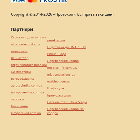
Copyright © 2014-2026 «Протокол». Всі права захищені.
Партнери
Сережки з діамантами
pereklad.ua
alliancetechnika.ua
Підготовка до НМТ / ЗНО
миралинкс
Винна шафа
Веб мастер
Перевезення хворих
https://motokosmos.ua/
hospice-life.com.ua/
Синтезатори
mk-translations.ua
perevod.agency
maltina.com.ua
agrotechnika.com.ua
Шафи купе
europeservice.com.ua
Брендові сумки
текст юа
Натяжні стелі Nova Stelya
Посилання
Перевезення хворих за
kievperevod.com.ua
кордон