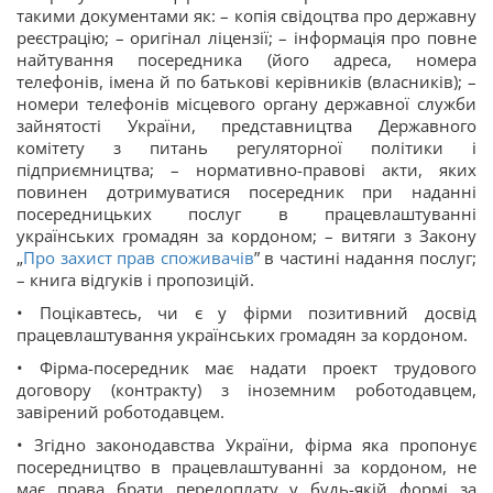
такими документами як: – копія свідоцтва про державну
реєстрацію; – оригінал ліцензії; – інформація про повне
найтування посередника (його адреса, номера
телефонів, імена й по батькові керівників (власників); –
номери телефонів місцевого органу державної служби
зайнятості України, представництва Державного
комітету з питань регуляторної політики і
підприємництва; – нормативно-правові акти, яких
повинен дотримуватися посередник при наданні
посередницьких послуг в працевлаштуванні
українських громадян за кордоном; – витяги з Закону
„
Про захист прав споживачів
” в частині надання послуг;
– книга відгуків і пропозицій.
• Поцікавтесь, чи є у фірми позитивний досвід
працевлаштування українських громадян за кордоном.
• Фірма-посередник має надати проект трудового
договору (контракту) з іноземним роботодавцем,
завірений роботодавцем.
• Згідно законодавства України, фірма яка пропонує
посередництво в працевлаштуванні за кордоном, не
має права брати передоплату у будь-якій формі за