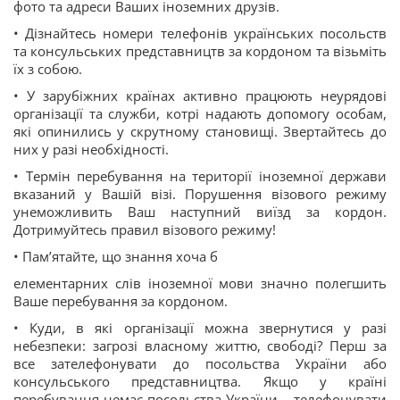
фото та адреси Ваших іноземних друзів.
• Дізнайтесь номери телефонів українських посольств
та консульських представництв за кордоном та візьміть
їх з собою.
• У зарубіжних країнах активно працюють неурядові
організації та служби, котрі надають допомогу особам,
які опинились у скрутному становищі. Звертайтесь до
них у разі необхідності.
• Термін перебування на території іноземної держави
вказаний у Вашій візі. Порушення візового режиму
унеможливить Ваш наступний виїзд за кордон.
Дотримуйтесь правил візового режиму!
• Пам’ятайте, що знання хоча б
елементарних слів іноземної мови значно полегшить
Ваше перебування за кордоном.
• Куди, в які організації можна звернутися у разі
небезпеки: загрозі власному життю, свободі? Перш за
все зателефонувати до посольства України або
консульського представництва. Якщо у країні
перебування немає посольства України – телефонувати