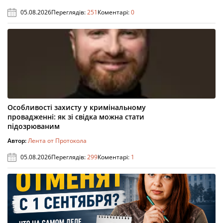
05.08.2026
Переглядів:
251
Коментарі:
0
Особливості захисту у кримінальному
провадженні: як зі свідка можна стати
підозрюваним
Автор:
Лента от Протокола
05.08.2026
Переглядів:
299
Коментарі:
1