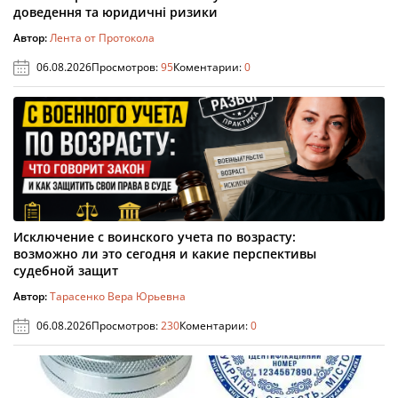
доведення та юридичні ризики
Автор:
Лента от Протокола
06.08.2026
Просмотров:
95
Коментарии:
0
Исключение с воинского учета по возрасту:
возможно ли это сегодня и какие перспективы
судебной защит
Автор:
Тарасенко Вера Юрьевна
06.08.2026
Просмотров:
230
Коментарии:
0