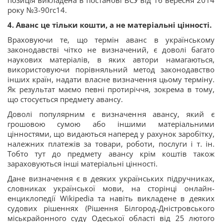
року №3-90гс14.
4. Аванс це тільки кошти, а не матеріальні цінності.
Враховуючи те, що термін аванс в українському
законодавстві чітко не визначений, є доволі багато
наукових матеріалів, в яких автори намагаються,
використовуючи порівняльний метод законодавство
інших країн, надати власне визначення цьому терміну.
Як результат маємо певні протиріччя, зокрема в тому,
що стосується предмету авансу.
Доволі популярним є визначення авансу, який є
грошовою сумою або іншими матеріальними
цінностями, що видаються наперед у рахунок заробітку,
належних платежів за товари, роботи, послуги і т. ін.
Тобто тут до предмету авансу крім коштів також
зараховуються інші матеріальні цінності.
Дане визначення є в деяких українських підручниках,
словниках української мови, на сторінці онлайн-
енциклопедії Wikipedia та навіть викладене в деяких
судових рішеннях (Рішення Білгород-Дністровського
міськрайонного суду Одеської області від 25 лютого