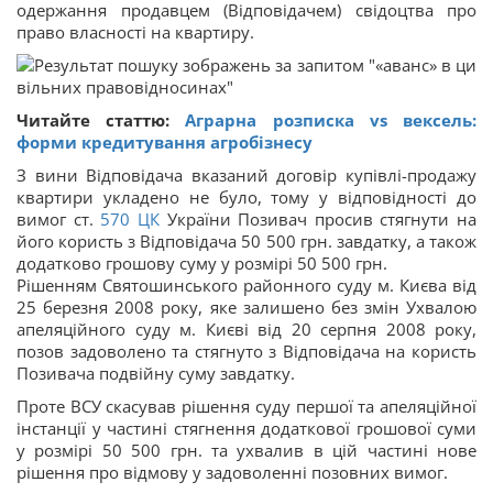
одержання продавцем (Відповідачем) свідоцтва про
право власності на квартиру.
Читайте статтю:
Аграрна розписка vs вексель:
форми кредитування агробізнесу
З вини Відповідача вказаний договір купівлі-продажу
квартири укладено не було, тому у відповідності до
вимог ст.
570
ЦК
України Позивач просив стягнути на
його користь з Відповідача 50 500 грн. завдатку, а також
додатково грошову суму у розмірі 50 500 грн.
Рішенням Святошинського районного суду м. Києва від
25 березня 2008 року, яке залишено без змін Ухвалою
апеляційного суду м. Києві від 20 серпня 2008 року,
позов задоволено та стягнуто з Відповідача на користь
Позивача подвійну суму завдатку.
Проте ВСУ скасував рішення суду першої та апеляційної
інстанції у частині стягнення додаткової грошової суми
у розмірі 50 500 грн. та ухвалив в цій частині нове
рішення про відмову у задоволенні позовних вимог.