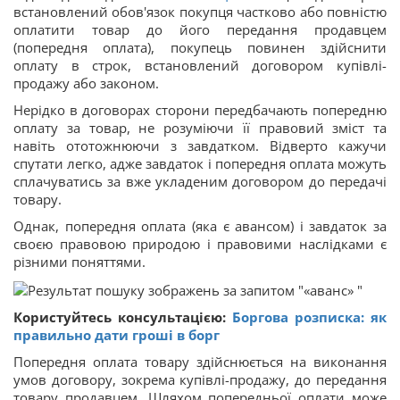
встановлений обов'язок покупця частково або повністю
оплатити товар до його передання продавцем
(попередня оплата), покупець повинен здійснити
оплату в строк, встановлений договором купівлі-
продажу або законом.
Нерідко в договорах сторони передбачають попередню
оплату за товар, не розуміючи її правовий зміст та
навіть ототожнюючи з завдатком. Відверто кажучи
спутати легко, адже завдаток і попередня оплата можуть
сплачуватись за вже укладеним договором до передачі
товару.
Однак, попередня оплата (яка є авансом) і завдаток за
своєю правовою природою і правовими наслідками є
різними поняттями.
Користуйтесь консультацією:
Боргова розписка: як
правильно дати гроші в борг
Попередня оплата товару здійснюється на виконання
умов договору, зокрема купівлі-продажу, до передання
товару продавцем. Шляхом попередньої оплати може