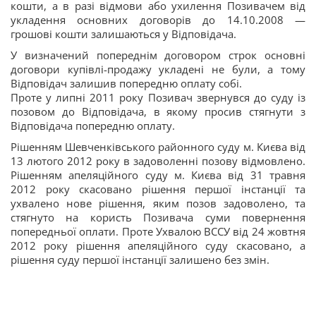
кошти, а в разі відмови або ухилення Позивачем від
укладення основних договорів до 14.10.2008 —
грошові кошти залишаються у Відповідача.
У визначений попереднім договором строк основні
договори купівлі-продажу укладені не були, а тому
Відповідач залишив попередню оплату собі.
Проте у липні 2011 року Позивач звернувся до суду із
позовом до Відповідача, в якому просив стягнути з
Відповідача попередню оплату.
Рішенням Шевченківського районного суду м. Києва від
13 лютого 2012 року в задоволенні позову відмовлено.
Рішенням апеляційного суду м. Києва від 31 травня
2012 року скасовано рішення першої інстанції та
ухвалено нове рішення, яким позов задоволено, та
стягнуто на користь Позивача суми повернення
попередньої оплати. Проте Ухвалою ВССУ від 24 жовтня
2012 року рішення апеляційного суду скасовано, а
рішення суду першої інстанції залишено без змін.