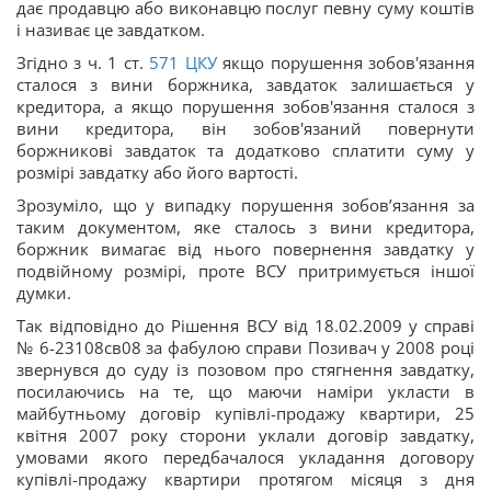
дає продавцю або виконавцю послуг певну суму коштів
і називає це завдатком.
Згідно з ч. 1 ст.
571
ЦКУ
якщо порушення зобов'язання
сталося з вини боржника, завдаток залишається у
кредитора, а якщо порушення зобов'язання сталося з
вини кредитора, він зобов'язаний повернути
боржникові завдаток та додатково сплатити суму у
розмірі завдатку або його вартості.
Зрозуміло, що у випадку порушення зобов’язання за
таким документом, яке сталось з вини кредитора,
боржник вимагає від нього повернення завдатку у
подвійному розмірі, проте ВСУ притримується іншої
думки.
Так відповідно до Рішення ВСУ від 18.02.2009 у справі
№ 6-23108св08 за фабулою справи Позивач у 2008 році
звернувся до суду із позовом про стягнення завдатку,
посилаючись на те, що маючи наміри укласти в
майбутньому договір купівлі-продажу квартири, 25
квітня 2007 року сторони уклали договір завдатку,
умовами якого передбачалося укладання договору
купівлі-продажу квартири протягом місяця з дня