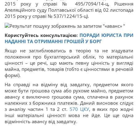
2015 року у справі № 495/7094/14-ц, Рішення
Апеляційного суду Полтавської області від 02 листопада
2015 року у справі № 537/1224/15-ц).
Користуйтесь консультацією:
ПОРАДИ ЮРИСТА ПРИ
НАДАННІ ТА ОТРИМАННІ ГРОШЕЙ У БОРГ
Якщо не заглиблюватись в теорію та не згадувати
положення про бухгалтерський облік, то матеріальні
цінності – це речі, що мають певну цінність у вигляді
майна, предметів, товарів (тобто є цінностями в речовій
формі).
На справді на відміну від завдатку, предметом якого
може бути грошова сума або рухоме майно, предметом
авансу є виключно грошова сума, сплачена в рахунок
належних з боржника платежів. Даний висновок слідує
з аналізу частин 1 та 2 ст.
570
ЦКУ
, в яких про жодні
інші матеріальні цінності мова не йде. Це ще одна
відмінність авансу від завдатку.