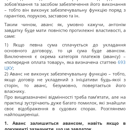
зобов'язання та засобом забезпечення його виконання
– тобто він виконує забезпечувальну функцію поряд з
гарантією, порукою, заставою та ін.
Таким чином, аванс як, умовно кажучи, антонім
завдатку буде мати повністю протилежні властивості, а
саме:
1) Якщо певна сума сплачується до укладання
основного договору, то ця сума буде авансом.
Виключення є окрема категорія платежів (авансу) –
«попередня оплата товару», яка визначена статтею
693
ЦКУ
;
2) Аванс не виконує забезпечувальну функцію – тобто,
якщо договір не укладений з ініціативи будь-якої з
сторін, то аванс, безумовно, повертається його
власнику.
Про вищезазначені відмінності треба пам’ятати, але на
практиці зустрічають дуже багато помилок, які знайшли
своє відображення в судових спорах. Розглянемо
найпоширеніші.
1. Аванс залишиться авансом, навіть якщо в
документі зазначити, що це завдаток.