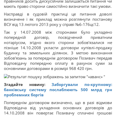
правників досить дискусійним залишається питання чи
мають право сторони самостійно визначити такі умови.
Насправді в судовій практиці це питання доволі
визначене і як приклад можна розглянути постанову
ВСУ від 13 лютого 2013 року у справі №6-176цс12.
Так у 14.07.2008 між сторонами було укладено
попередній договір, посвідчений приватним
нотаріусом, згідно якого сторони зобов’язалися не
пізніше 14.10.2008 укласти договори купівлі-продажу
будинку та земельних ділянок. З метою виконання
зобов’язань за попереднім договором Позивач передав
Відповідачу попередню оплату в рахунок суми за
основними договорами в розмірі 968 420 грн.
Згадайте новину:
Заборгували по-крупному:
банківську систему послаблюють 500 млрд грн
проблемних боргів
Попереднім договором визначено, що в разі відмови
Відповідача від укладення основних договорів до
14.10.2008 він повертає Позивачу сплачені грошові