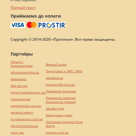
Полный текст
Приймаємо до оплати
Copyright © 2014-2026 «Протокол». Все права защищены.
Партнёры
Серьги с
Винный шкаф
бриллиантами
Подготовка к НМТ / ВНО
alliancetechnika.ua
pereklad.ua
миралинкс
hospice-life.com.ua/
Веб мастер
Перевозка больных
https://motokosmos.ua/
Перевозка лежачих
Синтезаторы
больных за границу
agrotechnika.com.ua
Шкафы купе
perevod.agency
Брендовые сумки
europeservice.com.ua
Натяжные потолки Nova
mk-translations.ua
Stelya
текст юа
maltina.com.ua