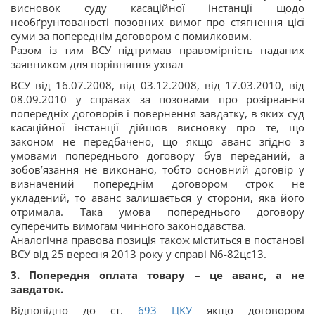
висновок суду касаційної інстанції щодо
необґрунтованості позовних вимог про стягнення цієї
суми за попереднім договором є помилковим.
Разом із тим ВСУ підтримав правомірність наданих
заявником для порівняння ухвал
ВСУ від 16.07.2008, від 03.12.2008, від 17.03.2010, від
08.09.2010 у справах за позовами про розірвання
попередніх договорів і повернення завдатку, в яких суд
касаційної інстанції дійшов висновку про те, що
законом не передбачено, що якщо аванс згідно з
умовами попереднього договору був переданий, а
зобов’язання не виконано, тобто основний договір у
визначений попереднім договором строк не
укладений, то аванс залишається у сторони, яка його
отримала. Така умова попереднього договору
суперечить вимогам чинного законодавства.
Аналогічна правова позиція також міститься в постанові
ВСУ від 25 вересня 2013 року у справі N6-82цс13.
3. Попередня оплата товару – це аванс, а не
завдаток.
Відповідно до ст.
693
ЦКУ
якщо договором