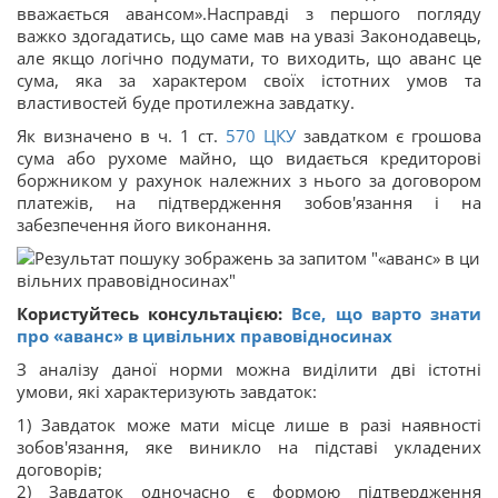
вважається авансом».Насправді з першого погляду
важко здогадатись, що саме мав на увазі Законодавець,
але якщо логічно подумати, то виходить, що аванс це
сума, яка за характером своїх істотних умов та
властивостей буде протилежна завдатку.
Як визначено в ч. 1 ст.
570
ЦКУ
завдатком є грошова
сума або рухоме майно, що видається кредиторові
боржником у рахунок належних з нього за договором
платежів, на підтвердження зобов'язання і на
забезпечення його виконання.
Користуйтесь консультацією:
Все, що варто знати
про «аванс» в цивільних правовідносинах
З аналізу даної норми можна виділити дві істотні
умови, які характеризують завдаток:
1) Завдаток може мати місце лише в разі наявності
зобов'язання, яке виникло на підставі укладених
договорів;
2) Завдаток одночасно є формою підтвердження