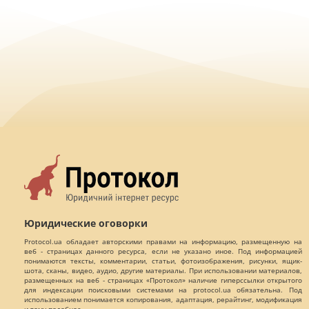
Юридические оговорки
Protocol.ua обладает авторскими правами на информацию, размещенную на
веб - страницах данного ресурса, если не указано иное. Под информацией
понимаются тексты, комментарии, статьи, фотоизображения, рисунки, ящик-
шота, сканы, видео, аудио, другие материалы. При использовании материалов,
размещенных на веб - страницах «Протокол» наличие гиперссылки открытого
для индексации поисковыми системами на protocol.ua обязательна. Под
использованием понимается копирования, адаптация, рерайтинг, модификация
и тому подобное.