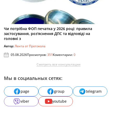
Чи потрібна ФОП печатка у 2026 році: правила
застосування, роз'яснення ДПС та відповіді на
головні з
Автор:
Лента от Протокола
05.08.2026
Просмотров:
351
Коментарии:
0
Смотреть все консультации
Мы в социальных сетях:
page
group
telegram
viber
youtube