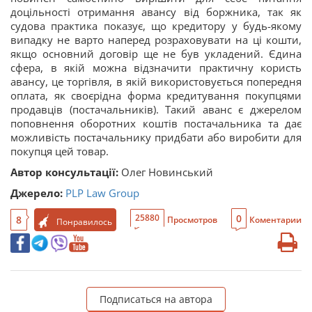
доцільності отримання авансу від боржника, так як
судова практика показує, що кредитору у будь-якому
випадку не варто наперед розраховувати на ці кошти,
якщо основний договір ще не був укладений. Єдина
сфера, в якій можна відзначити практичну користь
авансу, це торгівля, в якій використовується попередня
оплата, як своєрідна форма кредитування покупцями
продавців (постачальників). Такий аванс є джерелом
поповнення оборотних коштів постачальника та дає
можливість постачальнику придбати або виробити для
покупця цей товар.
Автор консультації:
Олег Новинський
Джерело:
PLP Law Group
0
25880
8
Просмотров
Коментарии
Понравилось
Подписаться на автора