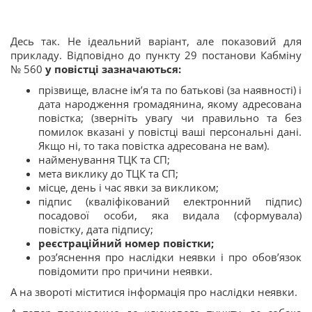
Десь так. Не ідеальний варіант, але показовий для
прикладу. Відповідно до пункту 29 постанови Кабміну
№ 560
у повістці зазначаються:
прізвище, власне ім’я та по батькові (за наявності) і
дата народження громадянина, якому адресована
повістка; (зверніть увагу чи правильно та без
помилок вказані у повістці ваші персональні дані.
Якщо ні, то така повістка адресована не вам).
найменування ТЦК та СП;
мета виклику до ТЦК та СП;
місце, день і час явки за викликом;
підпис (кваліфікований електронний підпис)
посадової особи, яка видала (сформувала)
повістку, дата підпису;
реєстраційний номер повістки;
роз’яснення про наслідки неявки і про обов’язок
повідомити про причини неявки.
А на звороті міститися інформація про наслідки неявки.