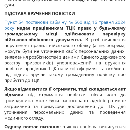
суди.
ПІДСТАВА ВРУЧЕННЯ ПОВІСТКИ
Пункт 54 постанови Кабміну № 560 від 16 травня 2024
року
надає працівникам ТЦК право у будь-якому
громадському місці здійснювати перевірку
військово-облікового документа.
В разі виявлення
порушення правил військового обліку (а це, зокрема,
можуть бути не уточнення своїх персональних даних,
виявлення розбіжностей з даними Єдиного державного
реєстру призовників) уповноважений на вручення
повістки працівник ТЦК на місці оформляє та особисто
під підпис вручає такому громадянину повістку про
прибуття до ТЦК.
Якщо відмовитися її отримати, тоді складається акт
відмови
від отримання повістки, після чого до
громадянина може бути застосовано адміністративне
затримання та примусове доставлення до ТЦК для
уточнення персональних даних та проведення
медичного огляду.
Одразу постає питання:
а якщо повістка виписується