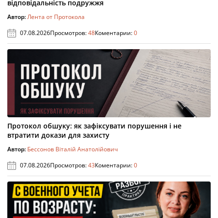
відповідальність подружжя
Автор:
Лента от Протокола
07.08.2026
Просмотров:
48
Коментарии:
0
Протокол обшуку: як зафіксувати порушення і не
втратити докази для захисту
Автор:
Бессонов Віталій Анатолійович
07.08.2026
Просмотров:
43
Коментарии:
0