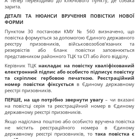
А тепер переходимо до ключового пункту, де собака
зарита.
ДЕТАЛІ ТА НЮАНСИ ВРУЧЕННЯ ПОВІСТКИ НОВОЇ
ФОРМИ
Пунктом 30 постанови КМУ № 560 визначено, що
повістка формується за допомогою Єдиного державного
реєстру призовників, військовозобов’язаних та
резервістів або бланк повістки заповнюється
представником районного ТЦК та СП або його відділу.
Керівник ТЦК
накладає на повістку кваліфікований
електронний підпис або особисто підписує повістку
та скріплює гербовою печаткою. Реєстраційний
номер повістки фіксується
в Єдиному державному
реєстрі призовників.
ПЕРШЕ, на що потрібно звернути увагу
– чи вказані
на повістці серія та реєстраційний номер в Єдиному
державному реєстрі призовників.
Якщо надіслана поштою або особисто вручена повістка
не містить реєстраційного номера в Єдиному
державному реєстрі призовників, то
така повістка є