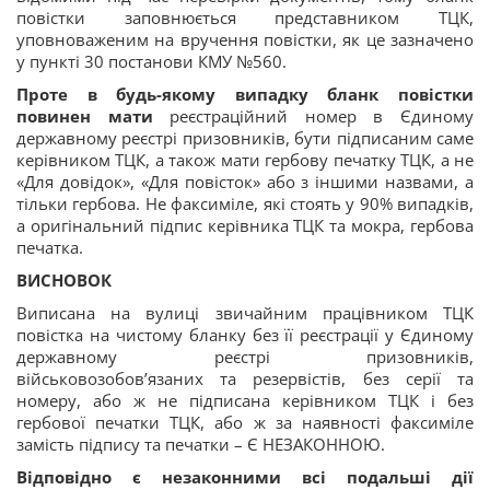
повістки заповнюється представником ТЦК,
уповноваженим на вручення повістки, як це зазначено
у пункті 30 постанови КМУ №560.
Проте в будь-якому випадку бланк повістки
повинен мати
реєстраційний номер в Єдиному
державному реєстрі призовників, бути підписаним саме
керівником ТЦК, а також мати гербову печатку ТЦК, а не
«Для довідок», «Для повісток» або з іншими назвами, а
тільки гербова. Не факсиміле, які стоять у 90% випадків,
а оригінальний підпис керівника ТЦК та мокра, гербова
печатка.
ВИСНОВОК
Виписана на вулиці звичайним працівником ТЦК
повістка на чистому бланку без її реєстрації у Єдиному
державному реєстрі призовників,
військовозобов’язаних та резервістів, без серії та
номеру, або ж не підписана керівником ТЦК і без
гербової печатки ТЦК, або ж за наявності факсиміле
замість підпису та печатки – Є НЕЗАКОННОЮ.
Відповідно є незаконними всі подальші дії