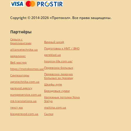
Copyright © 2014-2026 «Протокол». Все права защищены.
Партнёры
Серьги с
Винный шкаф
бриллиантами
Подготовка к НМТ / ВНО
alliancetechnika.ua
pereklad.ua
миралинкс
hospice-life.com.ua/
Веб мастер
Перевозка больных
https://motokosmos.ua/
Перевозка лежачих
Синтезаторы
больных за границу
agrotechnika.com.ua
Шкафы купе
perevod.agency
Брендовые сумки
europeservice.com.ua
Натяжные потолки Nova
mk-translations.ua
Stelya
текст юа
maltina.com.ua
kievperevod.com.ua
Cылки