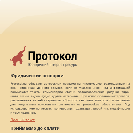
Юридические оговорки
Protocol.ua обладает авторскими правами на информацию, размещенную на
веб - страницах данного ресурса, если не указано иное. Под информацией
понимаются тексты, комментарии, статьи, фотоизображения, рисунки, ящик-
шота, сканы, видео, аудио, другие материалы. При использовании материалов,
размещенных на веб - страницах «Протокол» наличие гиперссылки открытого
для индексации поисковыми системами на protocol.ua обязательна. Под
использованием понимается копирования, адаптация, рерайтинг, модификация
и тому подобное.
Полный текст
Приймаємо до оплати