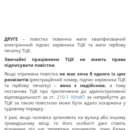
ДРУГЕ
– повістка повинна мати кваліфікований
електронний підпис керівника ТЦК та мати гербову
печатку ТЦК.
Звичайні працівники ТЦК не мають права
підписувати повістки
.
Якщо отримана повістка
не має хоча б одного із цих
реквізитів
(реєстраційний номер, підпис керівника ТЦК
та гербову печатку) –
вона є недійсною
, а тому
постанова ТЦК про притягнення до адміністративної
відповідальності за ст.
210-1
КУпАП
за неприбуття до
ТЦК за такою повісткою може бути вдало оскаржена у
судовому порядку.
У разі, якщо чоловіка зупиняють на вулиці або іншому
громадському місці, то його особисті дані стають
відомими під час перевірки документів, тому бланк