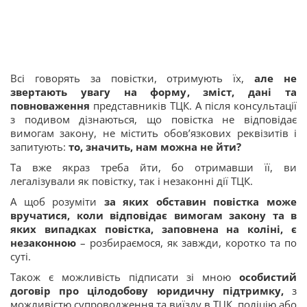
Всі говорять за повістки, отримують їх,
але не
звертають увагу на форму, зміст, дані та
повноваження
представників ТЦК. А після консультації
з подивом дізнаються, що повістка не відповідає
вимогам закону, не містить обов’язкових реквізитів і
запитують:
то, значить, нам можна не йти?
Та вже якраз треба йти, бо отримавши її, ви
легалізували як повістку, так і незаконні дії ТЦК.
А щоб розуміти
за яких обставин повістка може
вручатися, коли відповідає вимогам закону та в
яких випадках повістка, заповнена на коліні, є
незаконною
– розбираємося, як завжди, коротко та по
суті.
Також є можливість підписати зі мною
особистий
договір про цілодобову юридичну підтримку,
з
можливістю супроводження та виїзду в ТЦК, поліцію або