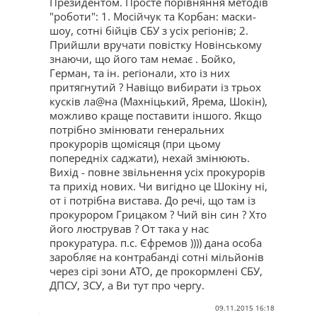
Президентом. Просте порівняння методів
"роботи": 1. Мосійчук та Корбан: маски-
шоу, сотні бійців СБУ з усіх регіонів; 2.
Прийшли вручати повістку Новінському
знаючи, що його там немає . Бойко,
Герман, та ін. регіонали, хто із них
притягнутий ? Навіщо вибирати із трьох
кусків ла@на (Махніцький, Ярема, Шокін),
можливо краще поставити іншого. Якщо
потрібно змінювати генеральних
прокурорів щомісяця (при цьому
попередніх саджати), нехай змінюють.
Вихід - повне звільнення усіх прокурорів
та прихід нових. Чи вигідно це Шокіну ні,
от і потрібна вистава. До речі, що там із
прокурором Грицаком ? Чий він син ? Хто
його люстрував ? От така у нас
прокуратура. п.с. Єфремов )))) дана особа
заробляє на контрабанді сотні мільйонів
через сірі зони АТО, де прокормлені СБУ,
ДПСУ, ЗСУ, а Ви тут про чергу.
09.11.2015 16:18