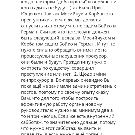
когда олигархи "добазарятся" и вообще ни
кого садить не будут. (так было При
Ющенко). Так как Мосийчук и Корбан это
преступники - и что же мы должны
отпустить их потому что не садим Бойко и
Герман. Считаю что нет: лозунг должен
быть следующий: вслед за Мосийчуком и
Корбаном садим Бойко и Герман. И тут не
нужно сильно обращать внимание на
процессуальные нарушения прокурор,
они были и будут. Гражданину нужно
смотреть по существу: совершил
преступление или нет. 2. Щодо зміни
генпрокурорів. Во-первых очевидно Вы
пока ещё не занимали административных
постов, поэтому по своему опыту скажу
Вам, что для того чтобы построить
эффективную работу органа новому
руководителю нужно как минимум два а
то и три месяца. Если же есть внутренний
сабботаж, то значительно дольше, потому
что нужно этот сабботаж выявить и
подавить. А если нужно ещё орган и