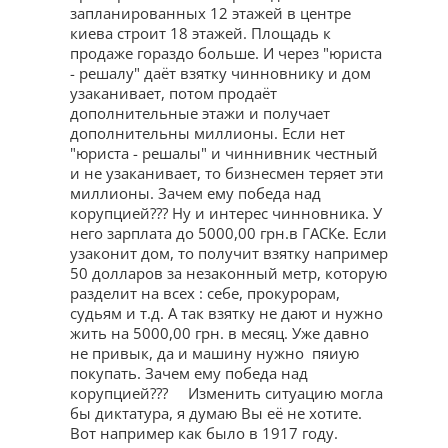
запланированных 12 этажей в центре
киева строит 18 этажей. Площадь к
продаже гораздо больше. И через "юриста
- решалу" даёт взятку чинновнику и дом
узаканивает, потом продаёт
дополнительные этажи и получает
дополнительны миллионы. Если нет
"юриста - решалы" и чиннивник честный
и не узаканивает, то бизнесмен теряет эти
миллионы. Зачем ему победа над
корупцией??? Ну и интерес чинновника. У
него зарплата до 5000,00 грн.в ГАСКе. Если
узаконит дом, то получит взятку например
50 долларов за незаконный метр, которую
разделит на всех : себе, прокурорам,
судьям и т.д. А так взятку не дают и нужно
жить на 5000,00 грн. в месяц. Уже давно
не привык, да и машину нужно пяиую
покупать. Зачем ему победа над
корупцией??? Изменить ситуацию могла
бы диктатура, я думаю Вы её не хотите.
Вот например как было в 1917 году.