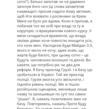
сотні"). Батько запитав чи не даремно
загинув його син (ці слова запам’ятав
назавжди) і просив надати йому автомат,
щоб йти воювати з росіянами за Крим.
Мене не було рік вдома. Коли я приїхав, я
побачив тих же осіб при владі та ту ж
корупцію, із врахуванням нового курсу. У
мене складається враження, що влада
своїми діями хоче повністю знищити усіх,
хто хоче змін. Наслідком буде Майдан 3.0,
якого я чесно не хочу, адже знаю, що
жертв буде багато, при цьому сотні – це
будуть чиновники (колишні та діючі). Ви
кажете, що потрібно рік чи два для
реформ. Я бачу приклад Грузії. І я бачу що
«робиться» в Україні. Той же приклад
поліції. Грузія змогла усіх звільнити, і
підняти рівень поліції. Ми ж пішли
російським сценарієм, змінивши лише
назву та залишивши по суті тих самих
"рішал". Я, нажаль позитивних змін не
бачу. Повторююсь, нажаль.Проте буду
боротись, ба сказав тому батькові - не