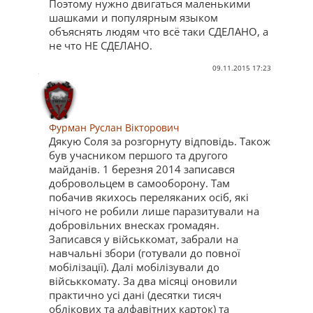
Поэтому нужно двигаться маленькими
шашками и популярным языком
объяснять людям что всё таки СДЕЛАНО, а
не что НЕ СДЕЛАНО.
09.11.2015 17:23
Фурман Руслан Вікторович
Дякую Соля за розгорнуту відповідь. Також
був учасником першого та другого
майданів. 1 березня 2014 записався
добровольцем в самооборону. Там
побачив якихось переляканих осіб, які
нічого не робили лише паразитували на
добровільних внесках громадян.
Записався у військкомат, забрали на
навчальні збори (готували до повної
мобілізації). Далі мобілізували до
військкомату. За два місяці оновили
практично усі дані (десятки тисяч
облікових та алфавітних карток) та