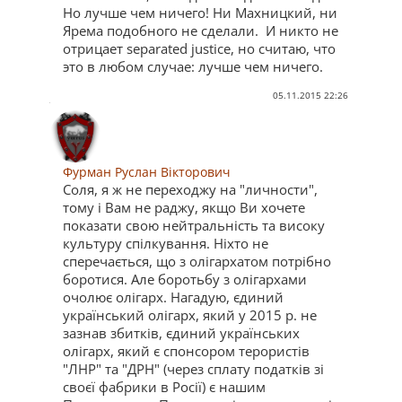
Но лучше чем ничего! Ни Махницкий, ни
Ярема подобного не сделали. И никто не
отрицает separated justice, но считаю, что
это в любом случае: лучше чем ничего.
05.11.2015 22:26
Фурман Руслан Вікторович
Соля, я ж не переходжу на "личности",
тому і Вам не раджу, якщо Ви хочете
показати свою нейтральність та високу
культуру спілкування. Ніхто не
сперечається, що з олігархатом потрібно
боротися. Але боротьбу з олігархами
очолює олігарх. Нагадую, єдиний
український олігарх, який у 2015 р. не
зазнав збитків, єдиний українських
олігарх, який є спонсором терористів
"ЛНР" та "ДРН" (через сплату податків зі
своєї фабрики в Росії) є нашим