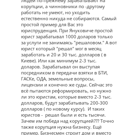
людей по-прежнему зарабатывают на
корупции, а чинновники по -другому
работать не умеют, но уходить
естественно никуда не собираются. Самый
простой пример для Вас это
юриспруденция. При Януковиче простой
юрист зарабатывал 1000 доларов только
за услуги не занимаясь "решаловом." А вот
юрист который "решал" мог в месяц
заработать и 20 и 30 тыс. долларов ( в
Киеве). Или как минимум 2-3 тыс.
доларов. Зарабатывал он выступая
посредником в передачи взятки в БТИ,
ГАСКе, ОДА, земельные вопросы,
лицензии и конечно же суды. Сейчас это
всё пытаются реформировать, но нужно
ли это юристам, которые вместо 2-3 тыс.
долларов, будут зарабатывать 200-300
долларов ( по новому курсу). И таких
юристов - решал были и есть тысячи.
Зачем им победа над корупцией??? Точно
также корупция нужна бизнесу. Ещё
пример. Бизнесмен строит дом и вместо