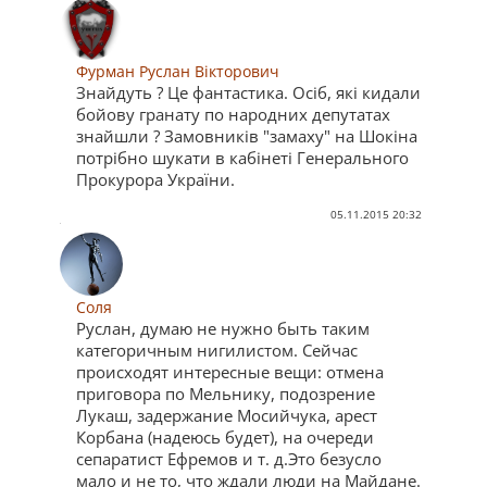
Фурман Руслан Вікторович
Знайдуть ? Це фантастика. Осіб, які кидали
бойову гранату по народних депутатах
знайшли ? Замовників "замаху" на Шокіна
потрібно шукати в кабінеті Генерального
Прокурора України.
05.11.2015 20:32
Соля
Руслан, думаю не нужно быть таким
категоричным нигилистом. Сейчас
происходят интересные вещи: отмена
приговора по Мельнику, подозрение
Лукаш, задержание Мосийчука, арест
Корбана (надеюсь будет), на очереди
сепаратист Ефремов и т. д.Это безусло
мало и не то, что ждали люди на Майдане.