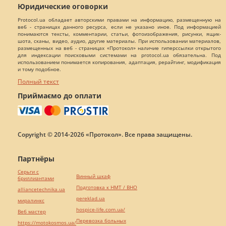
Юридические оговорки
Protocol.ua обладает авторскими правами на информацию, размещенную на
веб - страницах данного ресурса, если не указано иное. Под информацией
понимаются тексты, комментарии, статьи, фотоизображения, рисунки, ящик-
шота, сканы, видео, аудио, другие материалы. При использовании материалов,
размещенных на веб - страницах «Протокол» наличие гиперссылки открытого
для индексации поисковыми системами на protocol.ua обязательна. Под
использованием понимается копирования, адаптация, рерайтинг, модификация
и тому подобное.
Полный текст
Приймаємо до оплати
Copyright © 2014-2026 «Протокол». Все права защищены.
Партнёры
Серьги с
Винный шкаф
бриллиантами
Подготовка к НМТ / ВНО
alliancetechnika.ua
pereklad.ua
миралинкс
hospice-life.com.ua/
Веб мастер
Перевозка больных
https://motokosmos.ua/