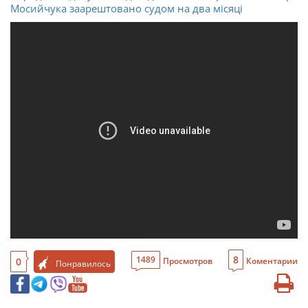
Мосийчука заарештовано судом на два місяці
8
1489
0
Просмотров
Коментарии
Понравилось