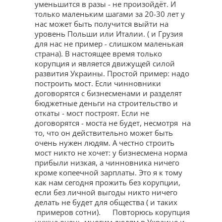
уменьшится в разы - не произойдёт. И
только маленьким шагами за 20-30 лет у
нас может быть получится выйти на
уровень Польши или Италии. ( и Грузия
для нас не пример - слишком маленькая
страна). В настоящее время только
корупция и является движущей силой
развития Украины. Простой пример: надо
построить мост. Если чинновники
договорятся с бизнесменами и разделят
бюджетные деньги на строительство и
откаты - мост построят. Если не
договорятся - моста не будет, несмотря на
то, что он действительно может быть
очень нужен людям. А честно строить
мост никто не хочет: у бизнесмена норма
прибыли низкая, а чинновника ничего
кроме копеечной зарплаты. Это я к тому
как нам сегодня прожить без корупции,
если без личной выгоды никто ничего
делать не будет для общества ( и таких
примеров сотни). Повторюсь корупция
нужна очень многим людям в Украине и