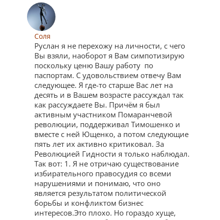
Соля
Руслан я не перехожу на личности, с чего
Вы взяли, наоборот я Вам симпотизирую
поскольку ценю Вашу работу по
паспортам. С удовольствием отвечу Вам
следующее. Я где-то старше Вас лет на
десять и в Вашем возрасте рассуждал так
как рассуждаете Вы. Причём я был
активным участником Помаранчевой
революции, поддерживал Тимошенко и
вместе с ней Ющенко, а потом следующие
пять лет их активно критиковал. За
Революцией Гидности я только наблюдал.
Так вот: 1. Я не отричаю существование
избирательного правосудия со всеми
нарушениями и понимаю, что оно
является результатом политической
борьбы и конфликтом бизнес
интересов.Это плохо. Но гораздо хуще,