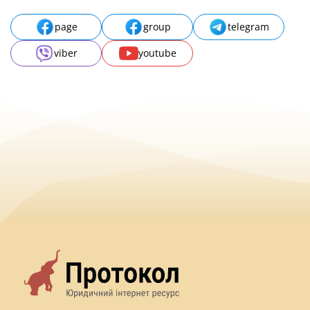
page
group
telegram
viber
youtube