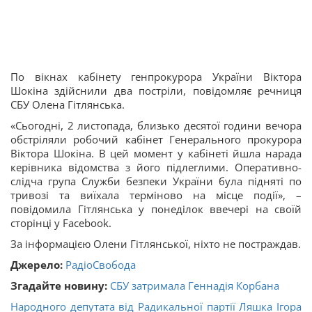
По вікнах кабінету генпрокурора України Віктора
Шокіна здійснили два постріли, повідомляє речниця
СБУ Олена Гітлянська.
«Сьогодні, 2 листопада, близько десятої години вечора
обстріляли робочий кабінет Генерального прокурора
Віктора Шокіна. В цей момент у кабінеті йшла нарада
керівника відомства з його підлеглими. Оперативно-
слідча група Служби безпеки України була підняті по
тривозі та виїхала терміново на місце події», –
повідомила Гітлянська у понеділок ввечері на своїй
сторінці у Facebook.
За інформацією Олени Гітлянської, ніхто не постраждав.
Джерело:
РадіоСвобода
Згадайте новину:
СБУ затримала Геннадія Корбана
Народного депутата від Радикальної партії Ляшка Ігора