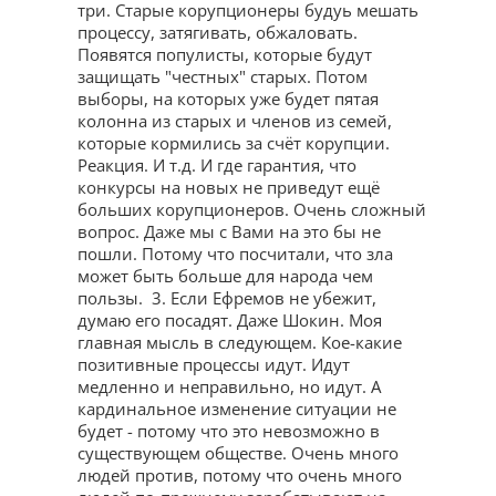
три. Старые корупционеры будуь мешать
процессу, затягивать, обжаловать.
Появятся популисты, которые будут
защищать "честных" старых. Потом
выборы, на которых уже будет пятая
колонна из старых и членов из семей,
которые кормились за счёт корупции.
Реакция. И т.д. И где гарантия, что
конкурсы на новых не приведут ещё
больших корупционеров. Очень сложный
вопрос. Даже мы с Вами на это бы не
пошли. Потому что посчитали, что зла
может быть больше для народа чем
пользы. 3. Если Ефремов не убежит,
думаю его посадят. Даже Шокин. Моя
главная мысль в следующем. Кое-какие
позитивные процессы идут. Идут
медленно и неправильно, но идут. А
кардинальное изменение ситуации не
будет - потому что это невозможно в
существующем обществе. Очень много
людей против, потому что очень много