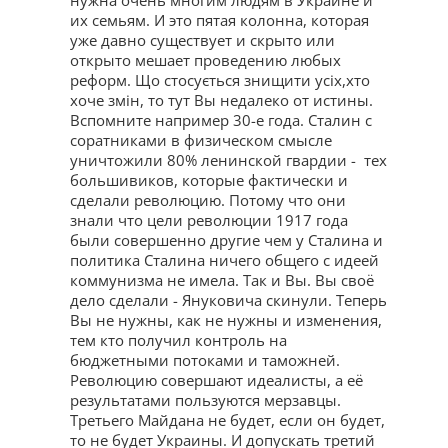
их семьям. И это пятая колонна, которая
уже давно существует и скрыто или
открыто мешает проведению любых
реформ. Що стосується знищити усіх,хто
хоче змін, то тут Вы недалеко от истины.
Вспомните например 30-е года. Сталин с
соратниками в физическом смысле
уничтожили 80% ленинской гвардии - тех
большивиков, которые фактически и
сделали революцию. Потому что они
знали что цели революции 1917 года
были совершенно другие чем у Сталина и
политика Сталина ничего общего с идеей
коммунизма не имела. Так и Вы. Вы своё
дело сделали - Януковича скинули. Теперь
Вы не нужны, как не нужны и изменения,
тем кто получил контроль на
бюджетными потоками и таможней.
Революцию совершают идеалисты, а её
результатами пользуются мерзавцы.
Третьего Майдана не будет, если он будет,
то не будет Украины. И допускать третий