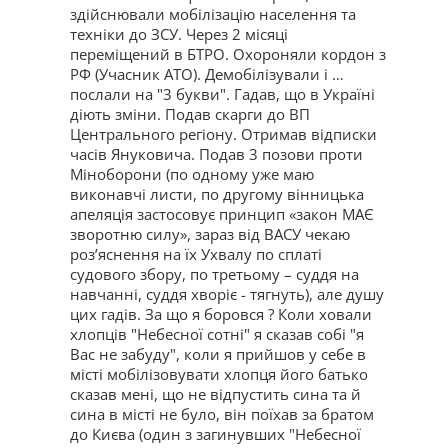
здійснювали мобілізацію населення та
техніки до ЗСУ. Через 2 місяці
переміщений в БТРО. Охороняли кордон з
РФ (Учасник АТО). Демобілізували і …
послали на "3 букви". Гадав, що в Україні
діють зміни. Подав скарги до ВП
Центрального регіону. Отримав відписки
часів Януковича. Подав 3 позови проти
Міноборони (по одному уже маю
виконавчі листи, по другому вінницька
апеляція застосовує принцип «закон МАЄ
зворотню силу», зараз від ВАСУ чекаю
роз’яснення на їх Ухвалу по сплаті
судового збору, по третьому – суддя на
навчанні, суддя хворіє - тягнуть), але душу
цих гадів. За що я боровся ? Коли ховали
хлопців "Небесної сотні" я сказав собі "я
Вас не забуду", коли я прийшов у себе в
місті мобілізовувати хлопця його батько
сказав мені, що не відпустить сина та й
сина в місті не було, він поїхав за братом
до Києва (один з загинувших "Небесної