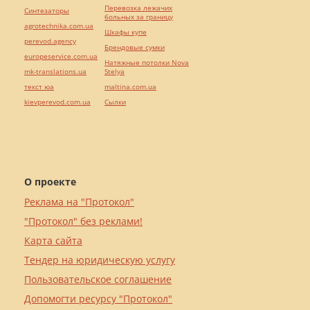
Перевозка лежачих
Синтезаторы
больных за границу
agrotechnika.com.ua
Шкафы купе
perevod.agency
Брендовые сумки
europeservice.com.ua
Натяжные потолки Nova
mk-translations.ua
Stelya
текст юа
maltina.com.ua
kievperevod.com.ua
Cылки
О проекте
Реклама на "Протокол"
"Протокол" без реклами!
Карта сайта
Тендер на юридическую услугу
Пользовательское соглашение
Допомогти ресурсу "Протокол"