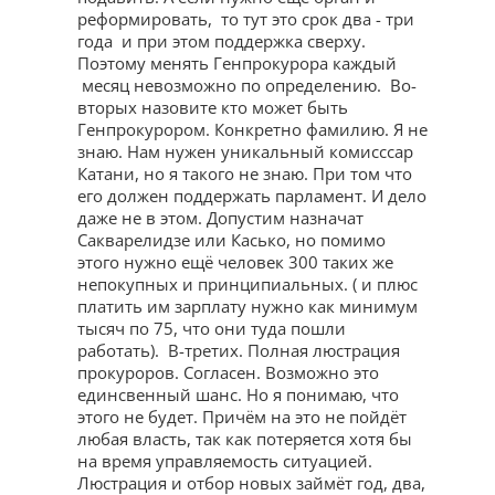
реформировать, то тут это срок два - три
года и при этом поддержка сверху.
Поэтому менять Генпрокурора каждый
месяц невозможно по определению. Во-
вторых назовите кто может быть
Генпрокурором. Конкретно фамилию. Я не
знаю. Нам нужен уникальный комисссар
Катани, но я такого не знаю. При том что
его должен поддержать парламент. И дело
даже не в этом. Допустим назначат
Сакварелидзе или Касько, но помимо
этого нужно ещё человек 300 таких же
непокупных и принципиальных. ( и плюс
платить им зарплату нужно как минимум
тысяч по 75, что они туда пошли
работать). В-третих. Полная люстрация
прокуроров. Согласен. Возможно это
единсвенный шанс. Но я понимаю, что
этого не будет. Причём на это не пойдёт
любая власть, так как потеряется хотя бы
на время управляемость ситуацией.
Люстрация и отбор новых займёт год, два,