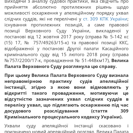
Виходячи з аналізу судової практики, яка свідчить про
прийняття абсолютно протилежних рішень щодо
можливості оскарження у апеляційному порядку ухвал
слідчих суддів, які не перелічені у
ст. 309 КПК України
;
існування протилежних позицій, а саме правової
позиції Верховного Суду України, викладеної у
постанові від 12 жовтня 2017 року (справа № 5-142 кс
(15) 17, № 757/49263/15-к) та правової позиції ККС,
відображеної у постанові Другої палати Касаційного
кримінального суду від 15 лютого 2018 року (справа
№757/2200/17-к, провадження № 51-448км17),
Велика
Палата Верховного Суду розглянула цю справу.
При цьому Велика Палата Верховного Суду визнала
неправомірною практику судів апеляційної
інстанції, згідно з якою вони відмовляють у
відкритті такого провадження, мотивуючи це
відсутністю зазначених ухвал слідчих суддів в
переліку ухвал, що підлягають оскарженню під час
досудового розслідування (стаття 309
Кримінального процесуального кодексу України).
Ухвали суду апеляційної інстанції скасовано і
призначено новий апеляційний розгляд. Велика Палата