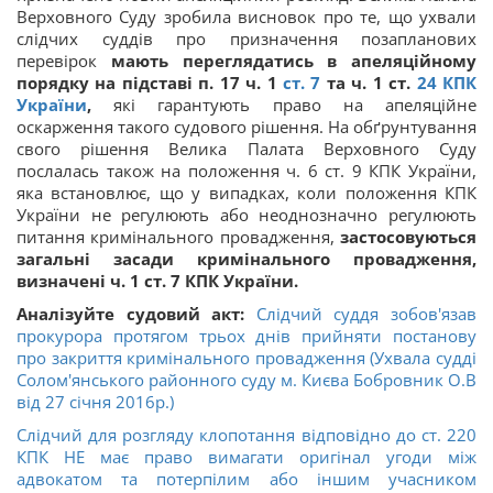
Верховного Суду зробила висновок про те, що ухвали
слідчих суддів про призначення позапланових
перевірок
мають переглядатись в апеляційному
порядку на підставі п. 17 ч. 1
ст. 7
та ч. 1 ст.
24 КПК
України
,
які гарантують право на апеляційне
оскарження такого судового рішення. На обґрунтування
свого рішення Велика Палата Верховного Суду
послалась також на положення ч. 6 ст. 9 КПК України,
яка встановлює, що у випадках, коли положення КПК
України не регулюють або неоднозначно регулюють
питання кримінального провадження,
застосовуються
загальні засади кримінального провадження,
визначені ч. 1 ст. 7 КПК
України.
Аналізуйте судовий акт:
Слідчий суддя зобов'язав
прокурора протягом трьох днів прийняти постанову
про закриття кримінального провадження (Ухвала судді
Солом'янського районного суду м. Києва Бобровник О.В
від 27 січня 2016р.)
Слідчий для розгляду клопотання відповідно до ст. 220
КПК НЕ має право вимагати оригінал угоди між
адвокатом та потерпілим або іншим учасником