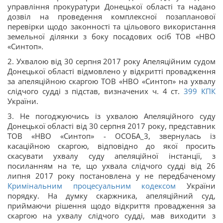
управління прокуратури Донецької області та надано
дозвіл на проведення комплексної позапланової
перевірки щодо законності та цільового використання
земельної ділянки з боку посадових осіб ТОВ «НВО
«Синтоп».
2. Ухвалою від 30 серпня 2017 року Апеляційним судом
Донецької області відмовлено у відкритті провадження
за апеляційною скаргою ТОB «НВО «Синтоп» на ухвалу
слідчого судді з підстав, визначених ч. 4 ст.
399
КПК
України.
3. Не погоджуючись із ухвалою Апеляційного суду
Донецької області від 30 серпня 2017 року, представник
ТОВ «НВО «Синтоп» - ОСОБА_3, звернулась із
касаційною скаргою, відповідно до якої просить
скасувати ухвалу суду апеляційної інстанції, з
посиланням на те, що ухвала слідчого судді від 26
липня 2017 року постановлена у не передбаченому
Кримінальним процесуальним кодексом
України
порядку. На думку скаржника, апеляційний суд,
приймаючи рішення щодо відкриття провадження за
скаргою на ухвалу слідчого судді, мав виходити з