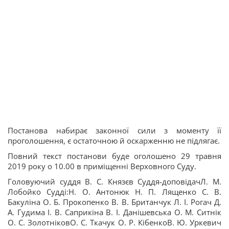
Постанова набирає законної сили з моменту її
проголошення, є остаточною й оскарженню не підлягає.
Повний текст постанови буде оголошено 29 травня
2019 року о 10.00 в приміщенні Верховного Суду.
Головуючий суддя В. С. Князєв Суддя-доповідачЛ. М.
Лобойко Судді:Н. О. Антонюк Н. П. Лященко С. В.
Бакуліна О. Б. Прокопенко В. В. Британчук Л. І. Рогач Д.
А. Гудима І. В. Саприкіна В. І. Данішевська О. М. Ситнік
О. С. ЗолотніковО. С. Ткачук О. Р. КібенкоВ. Ю. Уркевич