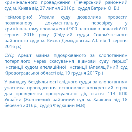
кримінального провадження (Печерський районний
суд м. Києва від 27 липня 2016р., суддя Батрин О. В.)
Неймовірно! Ухвала суду дозволила провести
позапланову документальну перевірку у
кримінальному провадженні 900 платників податків! 01
серпня 2016 року (Слідчий суддя Солом'янського
районного суду м. Києва Демидовська А.І. від 1 серпня
2016 р.)
СУД: Арешт майна підозрюваного за клопотанням
потерпілого через скасування відмови суду першої
інстанції судом апеляційної інстанції (Апеляційний суд
Кіровоградської області від 19 грудня 2017р.)
У випадку бездіяльності слідчого суддя за клопотанням
учасника провадження встановлює конкретний строк
для проведення процесуальної дії, стаття 114 КПК
України (Жовтневий районний суд м. Харкова від 18
березня 2016р., суддя Федюшин М.В)