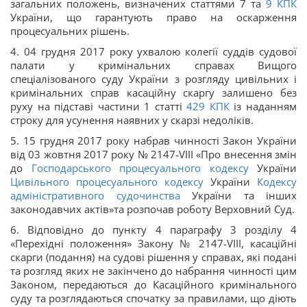
загальних положень, визначених статтями 7 та
9
КПК
України, що гарантують право на оскарження
процесуальних рішень.
4. 04 грудня 2017 року ухвалою колегії суддів судової
палати у кримінальних справах Вищого
спеціалізованого суду України з розгляду цивільних і
кримінальних справ касаційну скаргу залишено без
руху на підставі частини 1 статті
429
КПК
із наданням
строку для усунення наявних у скарзі недоліків.
5. 15 грудня 2017 року набрав чинності Закон України
від 03 жовтня 2017 року № 2147-VIII «Про внесення змін
до
Господарського процесуального кодексу
України
Цивільного процесуального кодексу
України
Кодексу
адміністративного судочинства
України та інших
законодавчих актів»та розпочав роботу Верховний Суд.
6. Відповідно до пункту 4 параграфу 3 розділу 4
«Перехідні положення» Закону № 2147-VIII, касаційні
скарги (подання) на судові рішення у справах, які подані
та розгляд яких не закінчено до набрання чинності цим
Законом, передаються до Касаційного кримінального
суду та розглядаються спочатку за правилами, що діють