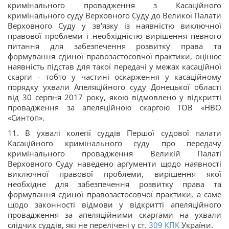
кримінального провадження з Касаційного
кримінального суду Верховного Суду до Великої Палати
Верховного Суду у зв'язку із наявністю виключної
правової проблеми і необхідністю вирішення певного
питання для забезпечення розвитку права та
формування єдиної правозастосовчої практики, оцінює
наявність підстав для такої передачі у межах касаційної
скарги - тобто у частині оскарження у касаційному
порядку ухвали Апеляційного суду Донецької області
від 30 серпня 2017 року, якою відмовлено у відкритті
провадження за апеляційною скаргою ТОB «НВО
«Синтоп».
11. В ухвалі колегії суддів Першої судової палати
Касаційного кримінального суду про передачу
кримінального провадження Великій Палаті
Верховного Суду наведено аргументи щодо наявності
виключної правової проблеми, вирішення якої
необхідне для забезпечення розвитку права та
формування єдиної правозастосовчої практики, а саме
щодо законності відмови у відкритті апеляційного
провадження за апеляційними скаргами на ухвали
слідчих суддів, які не перелічені у ст.
309
КПК
України.