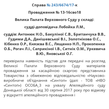
Справа
№ 243/6674/17-
к
Провадження № 13-16сво18
Велика Палата Верховного Суду у складі
:
судді-доповідача Лобойка Л.М.,
суддів: Антонюк Н.О., Бакуліної С.В., Британчука В.В.,
Гудими Д.А., Данішевської В.І., Золотнікова О.С.,
Кібенко О.Р., Князєва В.С., Лященко Н.П., Прокопенка
О.Б., Рогач Л.І., Саприкіної І.В., Ситнік О.М., Уркевича
В.Ю., Яновської О.Г.
перевірила наявність підстав для передачі на розгляд
Великої Палати Верховного Суду матеріалів
провадження за касаційною скаргою представника
Товариства з обмеженою відповідальністю «Науково-
виробниче об'єднання «Синтоп» (далі - ТОВ «НВО
«Синтоп») ОСОБА_3 на ухвалу Апеляційного суду
Донецької області від 30 серпня 2017 року про відмову
у відкритті апеляційного провадження і