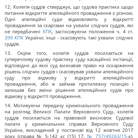
12. Колегія суддів стверджує, що судова практика щодо
питання відкриття апеляційного провадження є різною.
Одні апеляційні суди відмовляють у відкритті
провадження за скаргами на ухвали слідчих суддів, які
не передбачені
КПК
, застосовуючи положення ч. 4 ст.
399
КПК
України; інші - скасовують такі ухвали слідчих
суддів.
13. Окрім того, колегія суддів посилається на
суперечливу судову практику суду касаційної інстанції,
відповідно до якої суд визнавав право на оскарження
рішень слідчих суддів і скасовував ухвали апеляційного
суду про відмову у відкритті апеляційного
провадження, або ж займав протилежну позицію і
залишав без зміни рішення апеляційних судів про
відмову у відкритті провадження.
14. Мотивуючи передачу кримінального провадження
на розгляд Великої Палати Верховного Суду, колегія
суддів посилається на правовий висновок Судової
палати у кримінальних справах Верховного Суду
України, викладений у постанові від 12 жовтня 2017
року (справа № 5-142 кс (15) 17,
№ 757/49263/15-
к),