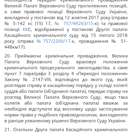
Великій Палаті Верховного Суду протилежних позицій,
а саме правової позиції Верховного Суду України,
викладеної у постанові від 12 жовтня 2017 року (справа
№ 5-142 кс (15) 17,
№ 757/49263/15-
к) та правової
позиції
КК
С, відображеної у постанові Другої палати
Касаційного кримінального суду від 15 лютого 2018
року (справа
№757/2200/17-
к, провадження № 51-
448км17).
20. Приймаючи кримінальне провадження, Велика
Палата Верховного Суду враховує положення
кримінального процесуального законодавства, а саме
пункт 7 параграфа 3 розділу 4 «Перехідні положення»
Закону № 2147-VIII, відповідно до якого суд, який
розглядає справу в касаційному порядку у складі колегії
суддів або палати (об'єднаної палати), передає справу на
розгляд Великої Палати Верховного Суду, якщо така
колегія або палата (об'єднана палата) вважає за
необхідне відступити від висновку щодо застосування
норми права у подібних правовідносинах, викладеного
в раніше ухваленому рішенні Верховного Суду України.
21. Оскільки Друга палата Касаційного кримінального