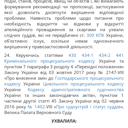
подій, станів, процесів, явищ чи об'єктів і, які вимагають
формування рекомендації чи пропозиції, застосування
якої дозволить досягнути вирішення відповідної
проблеми. Наявність проблеми щодо питання про
необхідність відкриття чи відмови у відкритті
апеляційного провадження за скаргами на ухвали
слідчих суддів, які не передбачені ст.
309
КПК
України,
об'єктивно існує, оскільки немає однозначного
вирішення у правозастосовній діяльності.
24. Керуючись статтями
430
434-1
434-2
441
Кримінального процесуального кодексу
України та
пунктом 7 параграфа З розділу 4 «Перехідні положення»
Закону України від 03 жовтня 2017 року № 2147-VIII
«Про внесення змін до
Господарського процесуального
кодексу
України
Цивільного процесуального кодексу
України
Кодексу адміністративного судочинства
України та інших законодавчих актів», пунктом 1
частини другої статті 45 Закону України від 02 червня
2016 року
№ 1402-
VIII «
Про судоустрій і статус суддів
»,
Велика Палата Верховного Суду
УХВАЛИЛА: