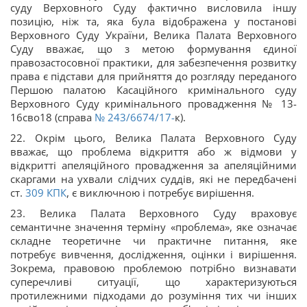
суду Верховного Суду фактично висловила іншу
позицію, ніж та, яка була відображена у постанові
Верховного Суду України, Велика Палата Верховного
Суду вважає, що з метою формування єдиної
правозастосовної практики, для забезпечення розвитку
права є підстави для прийняття до розгляду переданого
Першою палатою Касаційного кримінального суду
Верховного Суду кримінального провадження № 13-
16сво18 (справа
№ 243/6674/17-
к).
22. Окрім цього, Велика Палата Верховного Суду
вважає, що проблема відкриття або ж відмови у
відкритті апеляційного провадження за апеляційними
скаргами на ухвали слідчих суддів, які не передбачені
ст.
309
КПК
, є виключною і потребує вирішення.
23. Велика Палата Верховного Суду враховує
семантичне значення терміну «проблема», яке означає
складне теоретичне чи практичне питання, яке
потребує вивчення, дослідження, оцінки і вирішення.
Зокрема, правовою проблемою потрібно визнавати
суперечливі ситуації, що характеризуються
протилежними підходами до розуміння тих чи інших