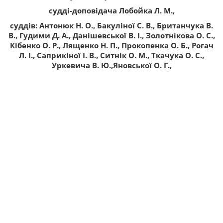
судді-доповідача Лобойка Л. М.,
суддів: Антонюк Н. О., Бакуліної С. В., Британчука В.
В., Гудими Д. А., Данішевської В. І., Золотнікова О. С.,
Кібенко О. Р., Лященко Н. П., Прокопенка О. Б., Рогач
Л. І., Саприкіної І. В., Ситнік О. М., Ткачука О. С.,
Уркевича В. Ю.,Яновської О. Г.,