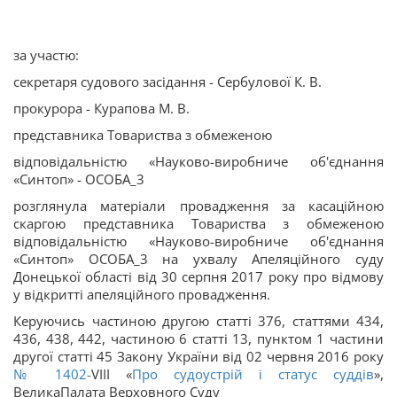
за участю:
секретаря судового засідання - Сербулової К. В.
прокурора - Курапова М. В.
представника Товариства з обмеженою
відповідальністю «Науково-виробниче об'єднання
«Синтоп» - ОСОБА_3
розглянула матеріали провадження за касаційною
скаргою представника Товариства з обмеженою
відповідальністю «Науково-виробниче об'єднання
«Синтоп» ОСОБА_3 на ухвалу Апеляційного суду
Донецької області від 30 серпня 2017 року про відмову
у відкритті апеляційного провадження.
Керуючись частиною другою статті 376, статтями 434,
436, 438, 442, частиною 6 статті 13, пунктом 1 частини
другої статті 45 Закону України від 02 червня 2016 року
№ 1402-
VIII «
Про судоустрій і статус суддів
»,
ВеликаПалата Верховного Суду