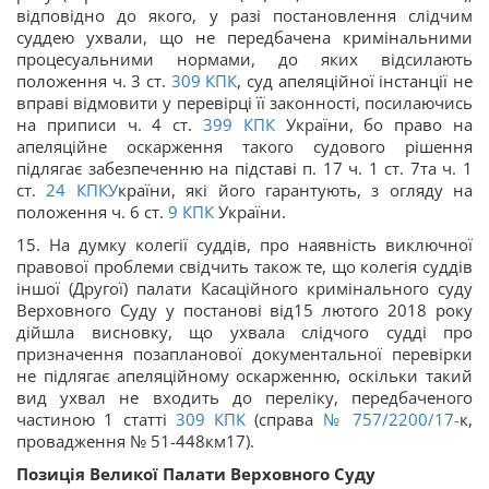
відповідно до якого, у разі постановлення слідчим
суддею ухвали, що не передбачена кримінальними
процесуальними нормами, до яких відсилають
положення ч. 3 ст.
309
КПК
, суд апеляційної інстанції не
вправі відмовити у перевірці її законності, посилаючись
на приписи ч. 4 ст.
399
КПК
України, бо право на
апеляційне оскарження такого судового рішення
підлягає забезпеченню на підставі п. 17 ч. 1 ст. 7та ч. 1
ст.
24
КПКУ
країни, які його гарантують, з огляду на
положення ч. 6 ст.
9
КПК
України.
15. На думку колегії суддів, про наявність виключної
правової проблеми свідчить також те, що колегія суддів
іншої (Другої) палати Касаційного кримінального суду
Верховного Суду у постанові від15 лютого 2018 року
дійшла висновку, що ухвала слідчого судді про
призначення позапланової документальної перевірки
не підлягає апеляційному оскарженню, оскільки такий
вид ухвал не входить до переліку, передбаченого
частиною 1 статті
309
КПК
(справа
№ 757/2200/17-
к,
провадження № 51-448км17).
Позиція Великої Палати Верховного Суду