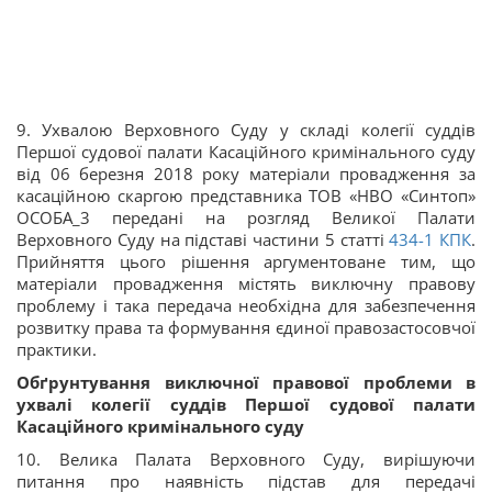
9. Ухвалою Верховного Суду у складі колегії суддів
Першої судової палати Касаційного кримінального суду
від 06 березня 2018 року матеріали провадження за
касаційною скаргою представника ТОВ «НВО «Синтоп»
ОСОБА_3 передані на розгляд Великої Палати
Верховного Суду на підставі частини 5 статті
434-1
КПК
.
Прийняття цього рішення аргументоване тим, що
матеріали провадження містять виключну правову
проблему і така передача необхідна для забезпечення
розвитку права та формування єдиної правозастосовчої
практики.
Обґрунтування виключної правової проблеми в
ухвалі колегії суддів Першої судової палати
Касаційного кримінального суду
10. Велика Палата Верховного Суду, вирішуючи
питання про наявність підстав для передачі