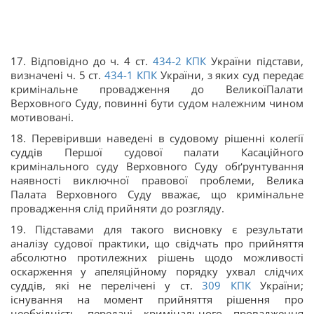
17. Відповідно до ч. 4 ст.
434-2
КПК
України підстави,
визначені ч. 5 ст.
434-1
КПК
України, з яких суд передає
кримінальне провадження до ВеликоїПалати
Верховного Суду, повинні бути судом належним чином
мотивовані.
18. Перевіривши наведені в судовому рішенні колегії
суддів Першої судової палати Касаційного
кримінального суду Верховного Суду обґрунтування
наявності виключної правової проблеми, Велика
Палата Верховного Суду вважає, що кримінальне
провадження слід прийняти до розгляду.
19. Підставами для такого висновку є результати
аналізу судової практики, що свідчать про прийняття
абсолютно протилежних рішень щодо можливості
оскарження у апеляційному порядку ухвал слідчих
суддів, які не перелічені у ст.
309
КПК
України;
існування на момент прийняття рішення про
необхідність передачі кримінального провадження