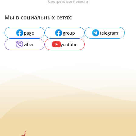
Смотреть все новости
Мы в социальных сетях:
page
group
telegram
viber
youtube