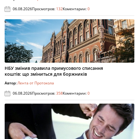
06.08.2026
Просмотров:
132
Коментарии:
0
НБУ змінив правила примусового списання
коштів: що зміниться для боржників
Автор:
Лента от Протокола
06.08.2026
Просмотров:
358
Коментарии:
0