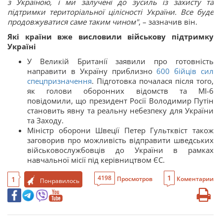
з Україною, і ми залучені до зусиль із захисту та
підтримки територіальної цілісності України. Все буде
продовжуватися саме таким чином"
, – зазначив він.
Які країни вже висловили військову підтримку
Україні
У Великій Британії заявили про готовність
направити в Україну приблизно
600 бійців сил
спецпризначення
. Підготовка почалася після того,
як голови оборонних відомств та MI-6
повідомили, що президент Росії Володимир Путін
становить явну та реальну небезпеку для України
та Заходу.
Міністр оборони Швеції Петер Гультквіст також
заговорив про можливість відправити шведських
військовослужбовців до України в рамках
навчальної місії під керівництвом ЄС.
1
4198
1
Просмотров
Коментарии
Понравилось