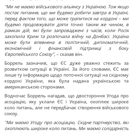
"Ми не маємо військового альянсу з Україною. Тож якщо
постає питання, що ми будемо робити завтра в Україні,
перед фактом того, що може трапитися на кордоні – ми
будемо продовжувати діяти точно таким же чином, в
рамках дій, які були запроваджені з часів, коли Росія
захопила Крим та розпочала війну на Донбасі. Україна
може бути впевнена в політичній, дипломатичній,
економічній і фінансовій підтримці з боку
Європейського Союзу"
, – сказав він.
Боррель зазначив, що ЄС дуже уважно стежить за
розвитком ситуації в Україні. За його словами, ЄС має
лише ту інформацію щодо поточної ситуації на східному
кордоні України, яка була надана українською та
американською сторонами.
Водночас Боррель нагадав, що двостороння Угода про
асоціацію, яку уклали ЄС і Україна, охоплює широке
коло питань, але не передбачає створення військового
союзу.
"Ми маємо Угоду про асоціацію, Східне партнерство, які
охоплюють широке коло питань. Ми маємо солідарність