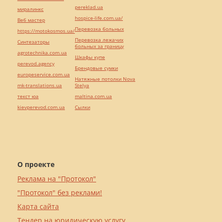
pereklad.ua
миралинкс
hospice-life.com.ua/
Веб мастер
Перевозка больных
https://motokosmos.ua/
Перевозка лежачих
Синтезаторы
больных за границу
agrotechnika.com.ua
Шкафы купе
perevod.agency
Брендовые сумки
europeservice.com.ua
Натяжные потолки Nova
mk-translations.ua
Stelya
текст юа
maltina.com.ua
kievperevod.com.ua
Cылки
О проекте
Реклама на "Протокол"
"Протокол" без реклами!
Карта сайта
Тендер на юридическую услугу