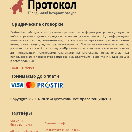
Юридические оговорки
Protocol.ua обладает авторскими правами на информацию, размещенную на
веб - страницах данного ресурса, если не указано иное. Под информацией
понимаются тексты, комментарии, статьи, фотоизображения, рисунки, ящик-
шота, сканы, видео, аудио, другие материалы. При использовании материалов,
размещенных на веб - страницах «Протокол» наличие гиперссылки открытого
для индексации поисковыми системами на protocol.ua обязательна. Под
использованием понимается копирования, адаптация, рерайтинг, модификация
и тому подобное.
Полный текст
Приймаємо до оплати
Copyright © 2014-2026 «Протокол». Все права защищены.
Партнёры
Серьги с
Винный шкаф
бриллиантами
Подготовка к НМТ / ВНО
alliancetechnika.ua