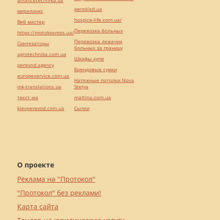
alliancetechnika.ua
pereklad.ua
миралинкс
hospice-life.com.ua/
Веб мастер
Перевозка больных
https://motokosmos.ua/
Перевозка лежачих
Синтезаторы
больных за границу
agrotechnika.com.ua
Шкафы купе
perevod.agency
Брендовые сумки
europeservice.com.ua
Натяжные потолки Nova
mk-translations.ua
Stelya
текст юа
maltina.com.ua
kievperevod.com.ua
Cылки
О проекте
Реклама на "Протокол"
"Протокол" без реклами!
Карта сайта