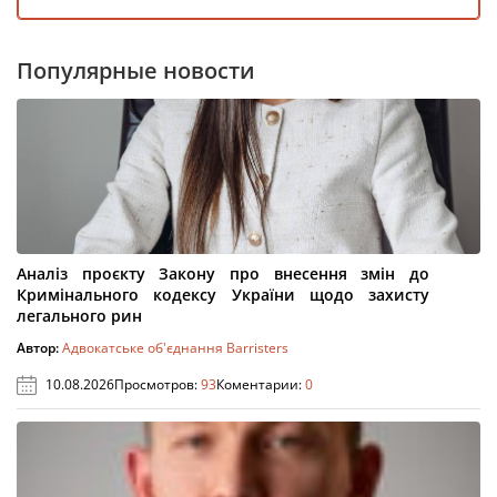
Популярные новости
Аналіз проєкту Закону про внесення змін до
Кримінального кодексу України щодо захисту
легального рин
Автор:
Адвокатське об'єднання Barristers
10.08.2026
Просмотров:
93
Коментарии:
0