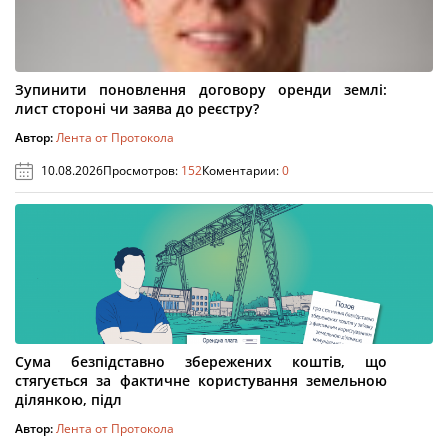
Зупинити поновлення договору оренди землі:
лист стороні чи заява до реєстру?
Автор:
Лента от Протокола
10.08.2026
Просмотров:
152
Коментарии:
0
Сума безпідставно збережених коштів, що
стягується за фактичне користування земельною
ділянкою, підл
Автор:
Лента от Протокола