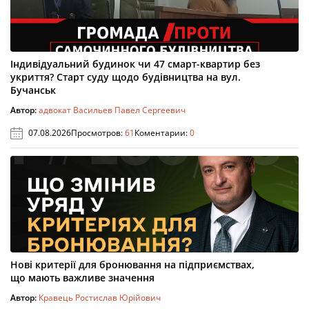
Індивідуальний будинок чи 47 смарт-квартир без
укриття? Старт суду щодо будівництва на вул.
Бучанськ
Автор:
адвокат Васильев Павел Сергеевич
07.08.2026
Просмотров:
61
Коментарии:
0
Нові критерії для бронювання на підприємствах,
що мають важливе значення
Автор:
Кравець Ростислав Юрійович