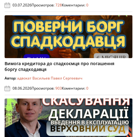
03.07.2026
Просмотров:
728
Коментарии:
0
Вимога кредитора до спадкоємця про погашення
боргу спадкодавця
Автор:
адвокат Васильев Павел Сергеевич
08.06.2026
Просмотров:
903
Коментарии:
0