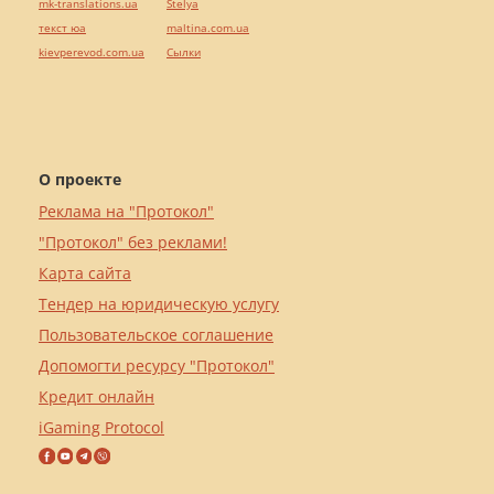
mk-translations.ua
Stelya
текст юа
maltina.com.ua
kievperevod.com.ua
Cылки
О проекте
Реклама на "Протокол"
"Протокол" без реклами!
Карта сайта
Тендер на юридическую услугу
Пользовательское соглашение
Допомогти ресурсу "Протокол"
Кредит онлайн
iGaming Protocol