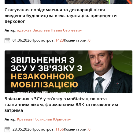
Скасування повідомлення та декларації після
введення будівництва в експлуатацію: прецеденти
Верховог
Автор:
адвокат Васильев Павел Сергеевич
01.06.2026
Просмотров:
1423
Коментарии:
0
Звільнення з ЗСУ у зв`язку з мобілізацією поза
граничним віком, формальним ВЛК та незаконним
затрима
Автор:
Кравець Ростислав Юрійович
28.05.2026
Просмотров:
1156
Коментарии:
0