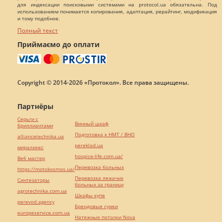
для индексации поисковыми системами на protocol.ua обязательна. Под
использованием понимается копирования, адаптация, рерайтинг, модификация
и тому подобное.
Полный текст
Приймаємо до оплати
Copyright © 2014-2026 «Протокол». Все права защищены.
Партнёры
Серьги с
Винный шкаф
бриллиантами
Подготовка к НМТ / ВНО
alliancetechnika.ua
pereklad.ua
миралинкс
hospice-life.com.ua/
Веб мастер
Перевозка больных
https://motokosmos.ua/
Перевозка лежачих
Синтезаторы
больных за границу
agrotechnika.com.ua
Шкафы купе
perevod.agency
Брендовые сумки
europeservice.com.ua
Натяжные потолки Nova