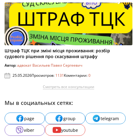
Штраф ТЦК при зміні місця проживання: розбір
судового рішення про скасування штрафу
Автор:
адвокат Васильев Павел Сергеевич
25.05.2026
Просмотров:
1131
Коментарии:
0
Смотреть все консультации
Мы в социальных сетях:
page
group
telegram
viber
youtube