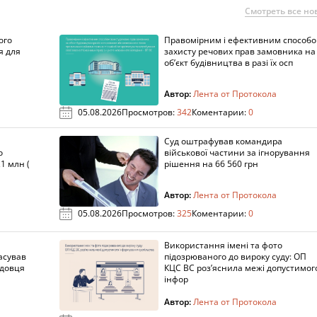
Смотреть все но
ого
Правомірним і ефективним способ
я для
захисту речових прав замовника на
об’єкт будівництва в разі їх осп
Автор:
Лента от Протокола
05.08.2026
Просмотров:
342
Коментарии:
0
Суд оштрафував командира
о
військової частини за ігнорування
1 млн (
рішення на 66 560 грн
Автор:
Лента от Протокола
05.08.2026
Просмотров:
325
Коментарии:
0
Використання імені та фото
асував
підозрюваного до вироку суду: ОП
адовця
КЦС ВС роз’яснила межі допустимог
інфор
Автор:
Лента от Протокола