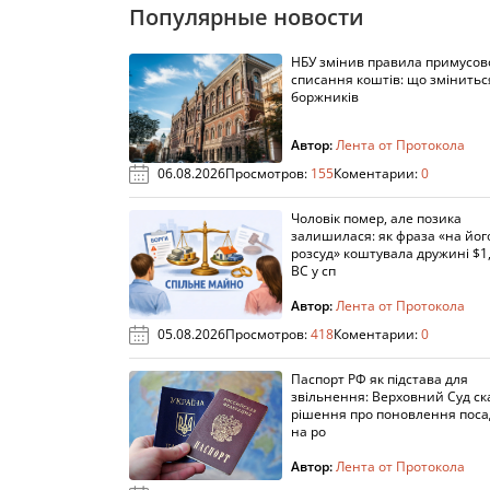
Популярные новости
НБУ змінив правила примусов
списання коштів: що змінитьс
боржників
Автор:
Лента от Протокола
06.08.2026
Просмотров:
155
Коментарии:
0
Чоловік помер, але позика
залишилася: як фраза «на йог
розсуд» коштувала дружині $1,
ВС у сп
Автор:
Лента от Протокола
05.08.2026
Просмотров:
418
Коментарии:
0
Паспорт РФ як підстава для
звільнення: Верховний Суд ск
рішення про поновлення пос
на ро
Автор:
Лента от Протокола