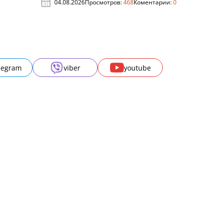
04.08.2026
Просмотров:
468
Коментарии:
0
legram
viber
youtube