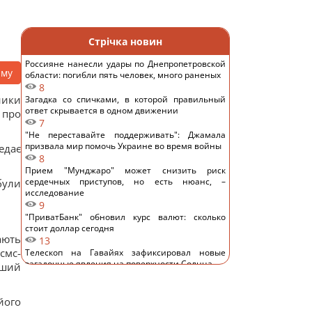
Стрічка новин
Россияне нанесли удары по Днепропетровской
аму
области: погибли пять человек, много раненых
8
ники
Загадка со спичками, в которой правильный
ответ скрывается в одном движении
 про
7
"Не переставайте поддерживать": Джамала
призвала мир помочь Украине во время войны
едає
8
Прием "Мунджаро" может снизить риск
сердечных приступов, но есть нюанс, –
були
исследование
9
"ПриватБанк" обновил курс валют: сколько
стоит доллар сегодня
ають
13
смс-
Телескоп на Гавайях зафиксировал новые
загадочные явления на поверхности Солнца
рший
11
Трамп "наехал" на Хегсета из-за острой
нехватки ракет для ПВО, – WP
його
12