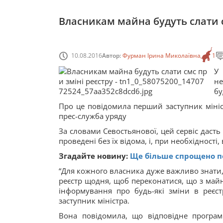
Власникам майна будуть слати с
10.08.2016
Автор:
Фурман Ірина Миколаївна
1
У
не
бу
Про це повідомила перший заступник мініст
прес-служба уряду
За словами Севостьянової, цей сервіс дасть
проведені без їх відома, і, при необхідності
Згадайте новину:
Ще більше спрощено по
“Для кожного власника дуже важливо знати,
реєстр щодня, щоб переконатися, що з майн
інформування про будь-які зміни в реєст
заступник міністра.
Вона повідомила, що відповідне програм