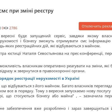
мс при зміні реєстру
Отключить рекл
0
2786
 вересні буде запущений сервіс, завдяки якому влас
рухомості і бізнесу зможуть отримувати смс інформацію
дь-яких реєстраційних дій, які відбуваються з майном.
ра юстиції Наталія Севостьянова на прес-конференції, пер
 можливість власникам оперативно реагувати на зміни, які 
, відразу ж звернутися в правоохоронні органи.
рядок реєстрації нерухомості в Україні
 що відбувається з його майном. Багато власників перегляд
ом все в порядку. Тому з вересня запускаємо нову послугу 
рі, що стосуються бізнесу або майна” , – зазначила пе
не забезпечення вже розроблено і зараз завершується 