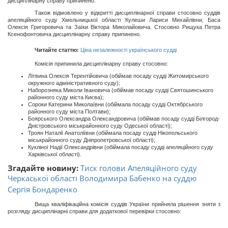
дисциплінарну справу припинено.
Також відмовлено у відкритті дисциплінарної справи стосовно суддів
апеляційного суду Хмельницької області Кулеши Лариси Михайлівни, Баса
Олексія Григоровича та Заїки Віктора Миколайовича. Стосовно Рищука Петра
Ксенофонтовича дисциплінарну справу припинено.
Читайте статтю:
Ціна незалежності українського судді
Комісія припинила дисциплінарну справу стосовно:
Літвина Олексія Терентійовича (обіймав посаду судді Житомирського
окружного адміністративного суду);
Наборозняка Миколи Івановича (обіймав посаду судді Святошинського
районного суду міста Києва);
Сороки Катерини Миколаївни (обіймала посаду судді Октябрського
районного суду міста Полтави);
Боярського Олександра Олександровича (обіймав посаду судді Білгород-
Дністровського міськрайонного суду Одеської області);
Троян Наталії Анатоліївни (обіймала посаду судді Нікопольського
міськрайонного суду Дніпропетровської області);
Кукліної Надії Олександрівни (обіймала посаду судді апеляційного суду
Харківської області).
Згадайте новину:
Тиск голови Апеляційного суду
Черкаської області Володимира Бабенко на суддю
Сергія Бондаренко
Вища кваліфікаційна комісія суддів України прийняла рішення зняти з
розгляду дисциплінарні справи для додаткової перевірки стосовно: