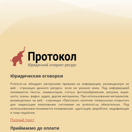
Юридические оговорки
Protocol.ua обладает авторскими правами на информацию, размещенную на
веб - страницах данного ресурса, если не указано иное. Под информацией
понимаются тексты, комментарии, статьи, фотоизображения, рисунки, ящик-
шота, сканы, видео, аудио, другие материалы. При использовании материалов,
размещенных на веб - страницах «Протокол» наличие гиперссылки открытого
для индексации поисковыми системами на protocol.ua обязательна. Под
использованием понимается копирования, адаптация, рерайтинг, модификация
и тому подобное.
Полный текст
Приймаємо до оплати