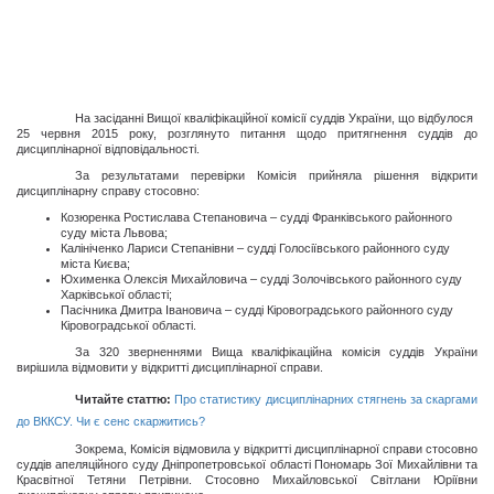
На засіданні Вищої кваліфікаційної комісії суддів України, що відбулося
25 червня 2015 року, розглянуто питання щодо притягнення суддів до
дисциплінарної відповідальності.
За результатами перевірки Комісія прийняла рішення відкрити
дисциплінарну справу стосовно:
Козюренка Ростислава Степановича – судді Франківського районного
суду міста Львова;
Калініченко Лариси Степанівни – судді Голосіївського районного суду
міста Києва;
Юхименка Олексія Михайловича – судді Золочівського районного суду
Харківської області;
Пасічника Дмитра Івановича – судді Кіровоградського районного суду
Кіровоградської області.
За 320 зверненнями Вища кваліфікаційна комісія суддів України
вирішила відмовити у відкритті дисциплінарної справи.
Читайте статтю:
Про статистику дисциплінарних стягнень за скаргами
до ВККСУ. Чи є сенс скаржитись?
Зокрема, Комісія відмовила у відкритті дисциплінарної справи стосовно
суддів апеляційного суду Дніпропетровської області Пономарь Зої Михайлівни та
Красвітної Тетяни Петрівни. Стосовно Михайловської Світлани Юріївни