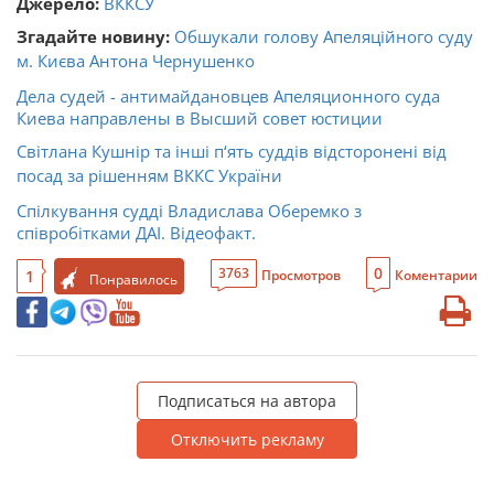
Джерело:
ВККСУ
Згадайте новину:
Обшукали голову Апеляційного суду
м. Києва Антона Чернушенко
Дела судей - антимайдановцев Апеляционного суда
Киева направлены в Высший совет юстиции
Світлана Кушнір та інші п‘ять суддів відсторонені від
посад за рішенням ВККС України
Спілкування судді Владислава Оберемко з
співробітками ДАІ. Відеофакт.
0
3763
1
Просмотров
Коментарии
Понравилось
Подписаться на автора
Отключить рекламу