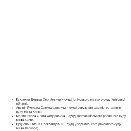
Кухленка Дмитра Сергійовича – судді Ірпінського міського суду Київської
області;
Арсірія Руслана Олександровича – судді окружного адміністративного
суду міста Києва;
Малинникова Олега Федоровича – судді Шевченківського районного суду
міста Києва;
Руднєвої Олени Олександрівни – судді Дзержинського районного суду
міста Харкова;