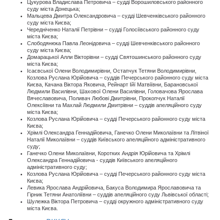
Цукурова Владислава Петровича – судді Ворошиловського районного
суду міста Донецька;
Мальцева Дмитра Олександровича – судді Шевченківського районного
суду міста Києва;
Чередніченко Наталії Петрівни – судді Голосіївського районного суду
міста Києва;
Слободянюка Павла Леонідовича – судді Шевченківського районного
суду міста Києва;
Домарацької Алли Вікторівни – судді Святошинського районного суду
міста Києва;
Ісаєвської Олени Володимирівни, Остапчук Тетяни Володимирівни,
Козлова Руслана Юрійовича – суддів Печерського районного суду міста
Києва, Качана Віктора Яковича, Рейнарт Ійї Матвіївни, Барановської
Людмили Василівни, Шахової Олени Василівни, Головачова Ярослава
Вячеславовича, Поливач Любові Дмитрівни, Прокопчук Наталії
Олексіївни та Махлай Людмили Дмитрівни – суддів апеляційного суду
міста Києва;
Козлова Руслана Юрійовича – судді Печерського районного суду міста
Києва;
Хрімлі Олександра Геннадійовича, Ганечко Олени Миколаївни та Літвіної
Наталії Миколаївни – суддів Київського апеляційного адміністративного
суду;
Ганечко Олени Миколаївни, Коротких Андрія Юрійовича та Хрімлі
Олександра Геннадійовича - суддів Київського апеляційного
адміністративного суду;
Козлова Руслана Юрійовича – судді Печерського районного суду міста
Києва;
Левика Ярослава Андрійовича, Бакуса Володимира Ярославовича та
Гірник Тетяни Анатоліївни – суддів апеляційного суду Львівської області;
Шулежка Віктора Петровича – судді окружного адміністративного суду
міста Києва.