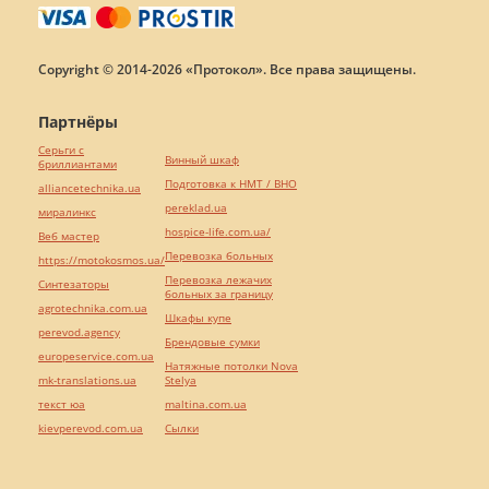
Copyright © 2014-2026 «Протокол». Все права защищены.
Партнёры
Серьги с
Винный шкаф
бриллиантами
Подготовка к НМТ / ВНО
alliancetechnika.ua
pereklad.ua
миралинкс
hospice-life.com.ua/
Веб мастер
Перевозка больных
https://motokosmos.ua/
Перевозка лежачих
Синтезаторы
больных за границу
agrotechnika.com.ua
Шкафы купе
perevod.agency
Брендовые сумки
europeservice.com.ua
Натяжные потолки Nova
mk-translations.ua
Stelya
текст юа
maltina.com.ua
kievperevod.com.ua
Cылки