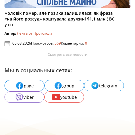
Чоловік помер, але позика залишилася: як фраза
«на його розсуд» коштувала дружині $1,1 млн ( ВС
у сп
Автор:
Лента от Протокола
05.08.2026
Просмотров:
569
Коментарии:
0
Смотреть все новости
Мы в социальных сетях:
page
group
telegram
viber
youtube