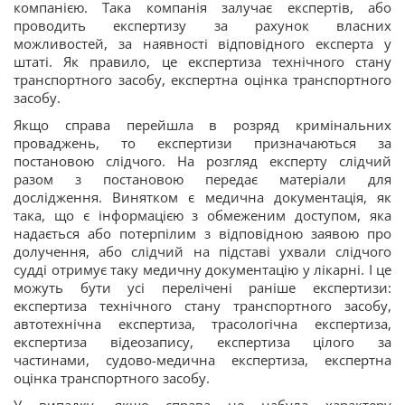
компанією. Така компанія залучає експертів, або
проводить експертизу за рахунок власних
можливостей, за наявності відповідного експерта у
штаті. Як правило, це експертиза технічного стану
транспортного засобу, експертна оцінка транспортного
засобу.
Якщо справа перейшла в розряд кримінальних
проваджень, то експертизи призначаються за
постановою слідчого. На розгляд експерту слідчий
разом з постановою передає матеріали для
дослідження. Винятком є медична документація, як
така, що є інформацією з обмеженим доступом, яка
надається або потерпілим з відповідною заявою про
долучення, або слідчий на підставі ухвали слідчого
судді отримує таку медичну документацію у лікарні. І це
можуть бути усі перелічені раніше експертизи:
експертиза технічного стану транспортного засобу,
автотехнічна експертиза, трасологічна експертиза,
експертиза відеозапису, експертиза цілого за
частинами, судово-медична експертиза, експертна
оцінка транспортного засобу.