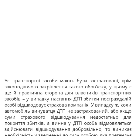
Усі транспортні засоби мають бути застраховані, крім
законодавчого закріплення такого обов'язку, у цьому є
ще й практична сторона для власників транспортних
засобів – у випадку настання ДТП збитки постраждалій
особі відшкодовує страхова компанія. У випадку ж, коли
автомобіль винуватця ДТП не застрахований, або якщо
суми страхового відшкодування недостатньо для
покриття збитків, а винна у ДТП особа відмовляється
здійснювати відшкодування добровільно, то виникає
необхідність у зверненні до суду особою, яка претендує