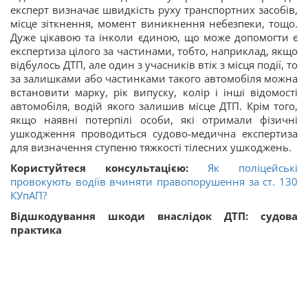
експерт визначає швидкість руху транспортних засобів,
місце зіткнення, момент виникнення небезпеки, тощо.
Дуже цікавою та інколи єдиною, що може допомогти є
експертиза цілого за частинами, тобто, наприклад, якщо
відбулось ДТП, але один з учасників втік з місця події, то
за залишками або частинками такого автомобіля можна
встановити марку, рік випуску, колір і інші відомості
автомобіля, водій якого залишив місце ДТП. Крім того,
якщо наявні потерпілі особи, які отримали фізичні
ушкодження проводиться судово-медична експертиза
для визначення ступеню тяжкості тілесних ушкоджень.
Користуйтеся консультацією:
Як поліцейські
провокують водіїв вчиняти правопорушення за ст. 130
КУпАП?
Відшкодування шкоди внаслідок ДТП: судова
практика