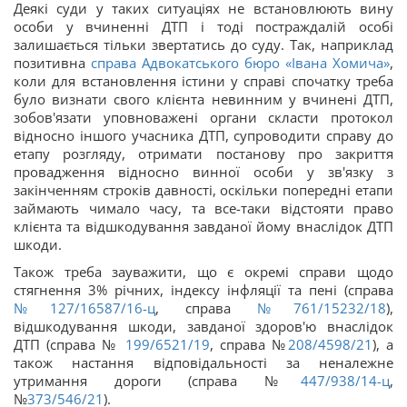
Деякі суди у таких ситуаціях не встановлюють вину
особи у вчиненні ДТП і тоді постраждалій особі
залишається тільки звертатись до суду. Так, наприклад
позитивна
справа Адвокатського бюро «Івана Хомича»
,
коли для встановлення істини у справі спочатку треба
було визнати свого клієнта невинним у вчинені ДТП,
зобов'язати уповноважені органи скласти протокол
відносно іншого учасника ДТП, супроводити справу до
етапу розгляду, отримати постанову про закриття
провадження відносно винної особи у зв'язку з
закінченням строків давності, оскільки попередні етапи
займають чимало часу, та все-таки відстояти право
клієнта та відшкодування завданої йому внаслідок ДТП
шкоди.
Також треба зауважити, що є окремі справи щодо
стягнення 3% річних, індексу інфляції та пені (справа
№
127/16587/16-ц
, справа
№761/15232/18
),
відшкодування шкоди, завданої здоров'ю внаслідок
ДТП (справа №
199/6521/19
, справа №
208/4598/21
), а
також настання відповідальності за неналежне
утримання дороги (справа №
447/938/14-ц
,
№
373/546/21
).