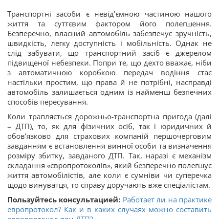
Транспортні засоби є невід'ємною частиною нашого
життя та суттєвим фактором його полегшення.
Безперечно, власний автомобіль забезпечує зручність,
швидкість, легку доступність і мобільність. Однак не
слід забувати, що транспортний засіб є джерелом
підвищеної небезпеки. Попри те, що дехто вважає, ніби
з автоматичною коробкою передач водіння стає
настільки простим, що права й не потрібні, насправді
автомобіль залишається одним із найменш безпечних
способів пересування.
Коли трапляється дорожньо-транспортна пригода (далі
– ДТП), то, як для фізичних осіб, так і юридичних й
обов'язково для страхових компаній першочерговим
завданням є встановлення винної особи та визначення
розміру збитку, завданого ДТП. Так, наразі є механізм
складання «європротоколів», який безперечно полегшує
життя автомобілістів, але коли є сумніви чи суперечка
щодо винуватця, то справу доручають вже спеціалістам.
Пользуйтесь консультацией:
Работает ли на практике
европротокол? Как и в каких случаях можно составить