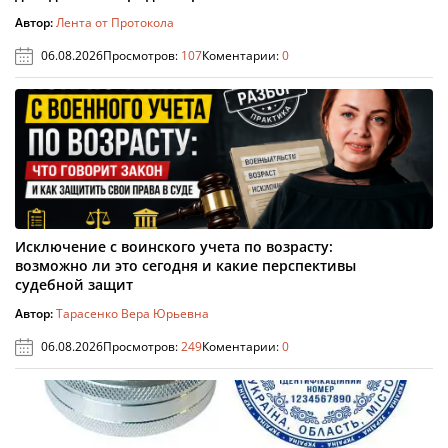
Автор:
Лента от Протокола
06.08.2026
Просмотров:
107
Коментарии:
0
Исключение с воинского учета по возрасту:
возможно ли это сегодня и какие перспективы
судебной защит
Автор:
Тарасенко Вера Юрьевна
06.08.2026
Просмотров:
249
Коментарии:
0