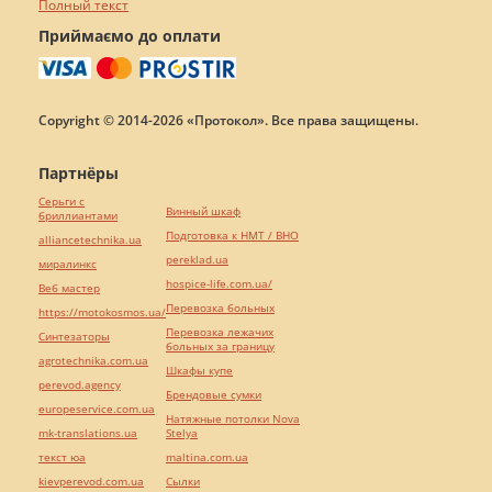
Полный текст
Приймаємо до оплати
Copyright © 2014-2026 «Протокол». Все права защищены.
Партнёры
Серьги с
Винный шкаф
бриллиантами
Подготовка к НМТ / ВНО
alliancetechnika.ua
pereklad.ua
миралинкс
hospice-life.com.ua/
Веб мастер
Перевозка больных
https://motokosmos.ua/
Перевозка лежачих
Синтезаторы
больных за границу
agrotechnika.com.ua
Шкафы купе
perevod.agency
Брендовые сумки
europeservice.com.ua
Натяжные потолки Nova
mk-translations.ua
Stelya
текст юа
maltina.com.ua
kievperevod.com.ua
Cылки