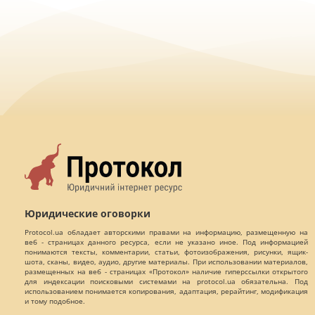
Юридические оговорки
Protocol.ua обладает авторскими правами на информацию, размещенную на
веб - страницах данного ресурса, если не указано иное. Под информацией
понимаются тексты, комментарии, статьи, фотоизображения, рисунки, ящик-
шота, сканы, видео, аудио, другие материалы. При использовании материалов,
размещенных на веб - страницах «Протокол» наличие гиперссылки открытого
для индексации поисковыми системами на protocol.ua обязательна. Под
использованием понимается копирования, адаптация, рерайтинг, модификация
и тому подобное.