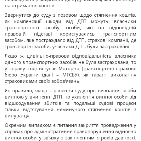
на отримання коштів.
Звернутися до суду з позовом щодо стягнення коштів,
як компенсації шкоди від ДТП можуть: власники
транспортного засобу, особи, які на відповідній
правовій підставі користувались транспортним
засобом, яке постраждало від ДТП, страхові компанії, де
транспортні засоби, учасники ДТП, були застраховані.
Якщо ж цивільно-правова відповідальність власника
одного з транспортних засобів не була застрахована, то
у справу тоді вступає Моторно (транспортне) страхове
бюро України (далі – МТСБУ), як гарант виконання
страховиками своїх зобов‘язань.
Як правило, якщо є рішення суду про визнання особи
винною у вчиненні ДТП, то ухилення винної особи від
відшкодування збитків та подальші судові процеси
тільки відтягування неминучого стягнення коштів з
винуватця.
Окремим випадком є питання закриття провадження у
справах про адміністративне правопорушення відносно
винної особи у зв‘язку з закінченням строків давності.