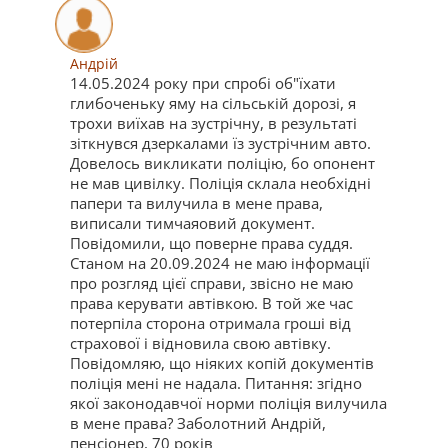
Андрій
14.05.2024 року при спробі об"їхати
глибоченьку яму на сільській дорозі, я
трохи виїхав на зустрічну, в результаті
зіткнувся дзеркалами їз зустрічним авто.
Довелось викликати поліцію, бо опонент
не мав цивілку. Поліція склала необхідні
папери та вилучила в мене права,
виписали тимчаяовий документ.
Повідомили, що поверне права суддя.
Cтаном на 20.09.2024 не маю інформації
про розгляд цієї справи, звісно не маю
права керувати автівкою. В той же час
потерпіла сторона отримала гроші від
страхової і відновила свою автівку.
Повідомляю, що ніяких копій документів
поліція мені не надала. Питання: згідно
якої законодавчої норми поліція вилучила
в мене права? Заболотний Андрій,
пенсіонер, 70 років