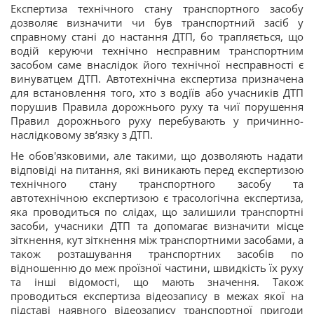
Експертиза технічного стану транспортного засобу
дозволяє визначити чи був транспортний засіб у
справному стані до настання ДТП, бо трапляється, що
водій керуючи технічно несправним транспортним
засобом саме внаслідок його технічної несправності є
винуватцем ДТП. Автотехнічна експертиза призначена
для встановлення того, хто з водіїв або учасників ДТП
порушив Правила дорожнього руху та чиї порушення
Правил дорожнього руху перебувають у причинно-
наслідковому зв‘язку з ДТП.
Не обов'язковими, але такими, що дозволяють надати
відповіді на питання, які виникають перед експертизою
технічного стану транспортного засобу та
автотехнічною експертизою є трасологічна експертиза,
яка проводиться по слідах, що залишили транспортні
засоби, учасники ДТП та допомагає визначити місце
зіткнення, кут зіткнення між транспортними засобами, а
також розташування транспортних засобів по
відношенню до меж проїзної частини, швидкість їх руху
та інші відомості, що мають значення. Також
проводиться експертиза відеозапису в межах якої на
підставі наявного відеозапису транспортної пригоди