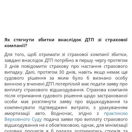
Як стягнути збитки внаслідок ДТП зі страхової
компанії?
Для того, щоб отримати зі страхової компанії збитки,
завдані внаслідок ДТП потрібно в першу чергу протягом
3 днів повідомити страхову про настання страхового
випадку. Далі, протягом 30 днів, навіть якщо немає ще
судового рішення за яким було б визнано особу
винною у вчинені ДТП потерпілий має подати заяву про
виплату страхового відшкодування. Страхова компанія
після отримання судового рішення щодо застрахованої
особи має розглянути заяву про відшкодування та
компенсувати підтверджені витрати, з урахуванням
амортизації авто. Водночас, згідно з
практикою
Верховного Суду
подача заяви про виплату страхового
відшкодування не є обов'язковою, однак, для мінімізації
судових процесів я б радила дотриматись строків та