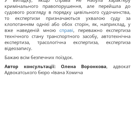
У випадку, якщо справа не набула характеру
кримінального правопорушення, але перейшла до
судового розгляду в порядку цивільного судочинства,
то експертизи призначаються ухвалою суду за
клопотанням однієї або обох сторін, як, наприклад, у
вже наведеній мною
справі
, переважно експертиза
технічного стану транспортного засобу, автотехнічна
експертиза, трасологічна експертиза, експертиза
відеозапису.
Бажаю всім безпечних поїздок.
Автор консультації: Олена Воронкова
, адвокат
Адвокатського бюро «Івана Хомича