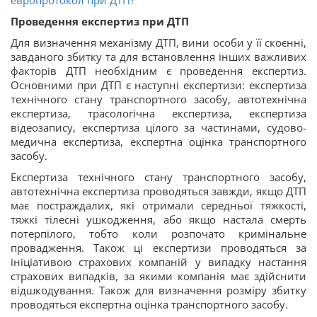
европротокол при ДТП?
Проведення експертиз при ДТП
Для визначення механізму ДТП, вини особи у її скоєнні,
завданого збитку та для встановлення інших важливих
факторів ДТП необхідним є проведення експертиз.
Основними при ДТП є наступні експертизи: експертиза
технічного стану транспортного засобу, автотехнічна
експертиза, трасологічна експертиза, експертиза
відеозапису, експертиза цілого за частинами, судово-
медична експертиза, експертна оцінка транспортного
засобу.
Експертиза технічного стану транспортного засобу,
автотехнічна експертиза проводяться завжди, якщо ДТП
має постраждалих, які отримали середньої тяжкості,
тяжкі тілесні ушкодження, або якщо настала смерть
потерпілого, тобто коли розпочато кримінальне
провадження. Також ці експертизи проводяться за
ініціативою страхових компаній у випадку настання
страхових випадків, за якими компанія має здійснити
відшкодування. Також для визначення розміру збитку
проводяться експертна оцінка транспортного засобу.