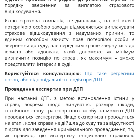
порядку звернення за виплатою страхового
відшкодування.
Якщо страхова компанія, не дивлячись, на всі вжиті
потерпілою особою заходи відмовляється виплачувати
страхове відшкодування з надуманих причин, то
єдиним способом захисту прав потерпілої особи є
звернення до суду, але перед цим краще звернутись до
юриста або адвоката, який допоможе як мінімум
визначити позицію по справі, як максимум – зможе
представляти інтереси в суді.
Користуйтеся консультацією:
Що таке регресний
позов, або відповідальність водія при ДТП
Проведення експертиз при ДТП
При настанні ДТП, з метою встановлення істини у
справі, зокрема щодо винуватця, розміру шкоди,
технічного стану транспортного засобу на момент ДТП
проводяться експертизи. Якщо експертиза проводиться
на етапі, коли справа не дійшла до суду та за відсутності
підстав для заведення кримінального провадження, то,
як правило, цю експертизу ініційовано страховою