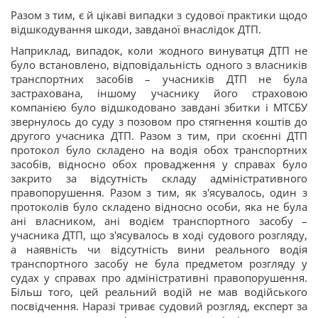
Разом з тим, є й цікаві випадки з судової практики щодо
відшкодування шкоди, завданої внаслідок ДТП.
Наприклад, випадок, коли жодного винуватця ДТП не
було встановлено, відповідальність одного з власників
транспортних засобів – учасників ДТП не була
застрахована, іншому учаснику його страховою
компанією було відшкодовано завдані збитки і МТСБУ
звернулось до суду з позовом про стягнення коштів до
другого учасника ДТП. Разом з тим, при скоєнні ДТП
протокол було складено на водія обох транспортних
засобів, відносно обох провадження у справах було
закрито за відсутність складу адміністративного
правопорушення. Разом з тим, як з'ясувалось, один з
протоколів було складено відносно особи, яка не була
ані власником, ані водієм транспортного засобу –
учасника ДТП, що з'ясувалось в ході судового розгляду,
а наявність чи відсутність вини реального водія
транспортного засобу не була предметом розгляду у
судах у справах про адміністративні правопорушення.
Більш того, цей реальний водій не мав водійського
посвідчення. Наразі триває судовий розгляд, експерт за