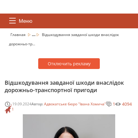
Меню
...
Главная
Відшкодування завданої шкоди внаслідок
дорожньо-тр...
Отключить рекламу
Відшкодування завданої шкоди внаслідок
дорожньо-транспортної пригоди
1
4094
19.09.2024
Автор:
Адвокатське бюро "Івана Хомича"
1