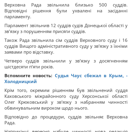
Верховна Рада звільнила близько 500 суддів.
Відповідні рішення були ухвалені на засіданні
парламенту.
Парламент звільнив 12 суддів судів Донецької області у
зв’язку з порушенням присяги суддів.
Також Рада звільнила сім суддів Верховного суду і 16
суддів Вищого адміністративного суду у зв’язку з їхніми
заявами про відставку.
Четверо суддів звільнили у зв’язку з досягненням
шістдесяти п’яти років.
Вспомните новость:
Судья Чаус сбежал в Крым, -
Холодницкий
Крім того, окремим рішенням був звільнений суддя
Каховського міжрайонного суду Херсонської області
Олег Крюковський у зв’язку з набранням чинності
обвинувальним вироком щодо нього.
Відповідно до процедури, суддів звільняє Верховна
Рада.
Наприкінці вересня набуде чинності нова редакція