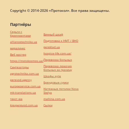
Copyright © 2014-2026 «Протокол». Все права защищены.
Партнёры
Серьги с
Винный шкаф
бриллиантами
Подготовка к НМТ / ВНО
alliancetechnika.ua
pereklad.ua
миралинкс
hospice-life.com.ua/
Веб мастер
Перевозка больных
https://motokosmos.ua/
Перевозка лежачих
Синтезаторы
больных за границу
agrotechnika.com.ua
Шкафы купе
perevod.agency
Брендовые сумки
europeservice.com.ua
Натяжные потолки Nova
mk-translations.ua
Stelya
текст юа
maltina.com.ua
kievperevod.com.ua
Cылки