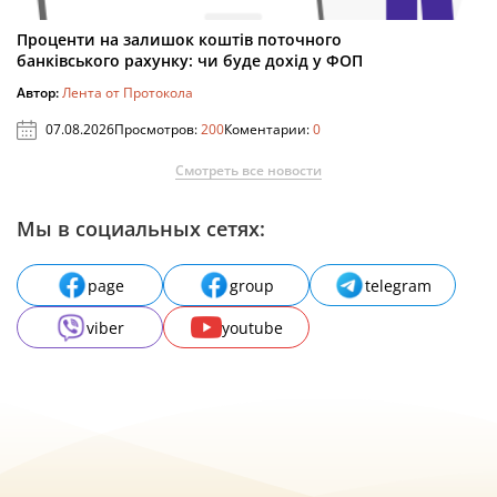
Проценти на залишок коштів поточного
банківського рахунку: чи буде дохід у ФОП
Автор:
Лента от Протокола
07.08.2026
Просмотров:
200
Коментарии:
0
Смотреть все новости
Мы в социальных сетях:
page
group
telegram
viber
youtube