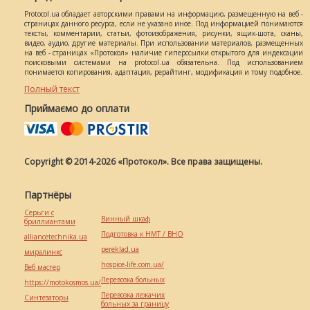
Protocol.ua обладает авторскими правами на информацию, размещенную на веб -
страницах данного ресурса, если не указано иное. Под информацией понимаются
тексты, комментарии, статьи, фотоизображения, рисунки, ящик-шота, сканы,
видео, аудио, другие материалы. При использовании материалов, размещенных
на веб - страницах «Протокол» наличие гиперссылки открытого для индексации
поисковыми системами на protocol.ua обязательна. Под использованием
понимается копирования, адаптация, рерайтинг, модификация и тому подобное.
Полный текст
Приймаємо до оплати
Copyright © 2014-2026 «Протокол». Все права защищены.
Партнёры
Серьги с
Винный шкаф
бриллиантами
Подготовка к НМТ / ВНО
alliancetechnika.ua
pereklad.ua
миралинкс
hospice-life.com.ua/
Веб мастер
Перевозка больных
https://motokosmos.ua/
Перевозка лежачих
Синтезаторы
больных за границу