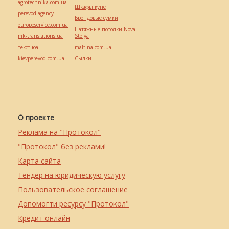
agrotechnika.com.ua
Шкафы купе
perevod.agency
Брендовые сумки
europeservice.com.ua
Натяжные потолки Nova
mk-translations.ua
Stelya
текст юа
maltina.com.ua
kievperevod.com.ua
Cылки
О проекте
Реклама на "Протокол"
"Протокол" без реклами!
Карта сайта
Тендер на юридическую услугу
Пользовательское соглашение
Допомогти ресурсу "Протокол"
Кредит онлайн