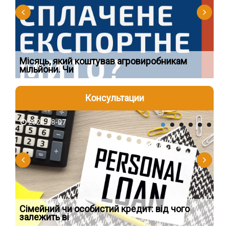
Ї
Місяць, який коштував агровиробникам
Ог
мільйони. Чи
що
Консультации
2026-08-07
2
Сімейний чи особистий кредит: від чого
Пр
залежить ві
по