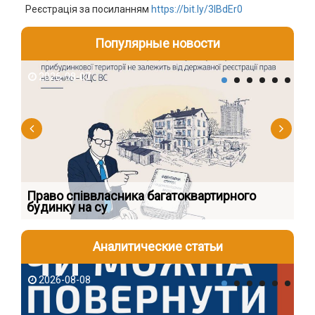
Реєстрація за посиланням
https://bit.ly/3lBdEr0
Популярные новости
2026-08-07
2
к
Право співвласника багатоквартирного
Як
будинку на су
шк
Аналитические статьи
2026-08-08
2