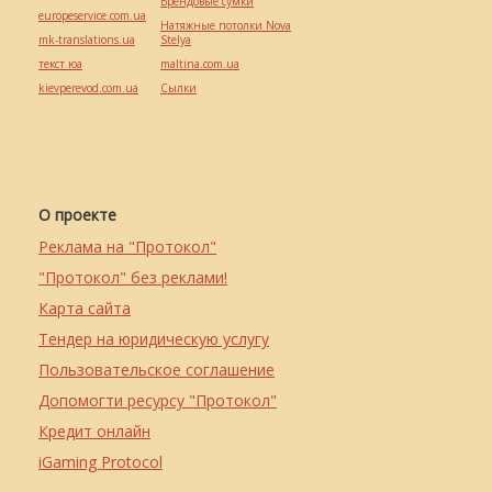
Брендовые сумки
europeservice.com.ua
Натяжные потолки Nova
mk-translations.ua
Stelya
текст юа
maltina.com.ua
kievperevod.com.ua
Cылки
О проекте
Реклама на "Протокол"
"Протокол" без реклами!
Карта сайта
Тендер на юридическую услугу
Пользовательское соглашение
Допомогти ресурсу "Протокол"
Кредит онлайн
iGaming Protocol