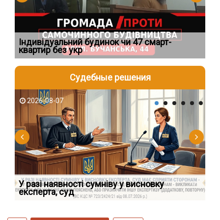
Індивідуальний будинок чи 47 смарт-
Но
квартир без укр
пі
Судебные решения
2026-08-07
2
У разі наявності сумніву у висновку
Як
експерта, суд
вк