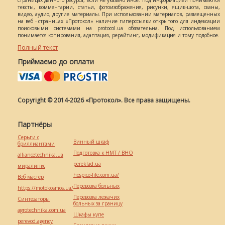
страницах данного ресурса, если не указано иное. Под информацией понимаются
тексты, комментарии, статьи, фотоизображения, рисунки, ящик-шота, сканы,
видео, аудио, другие материалы. При использовании материалов, размещенных
на веб - страницах «Протокол» наличие гиперссылки открытого для индексации
поисковыми системами на protocol.ua обязательна. Под использованием
понимается копирования, адаптация, рерайтинг, модификация и тому подобное.
Полный текст
Приймаємо до оплати
Copyright © 2014-2026 «Протокол». Все права защищены.
Партнёры
Серьги с
Винный шкаф
бриллиантами
Подготовка к НМТ / ВНО
alliancetechnika.ua
pereklad.ua
миралинкс
hospice-life.com.ua/
Веб мастер
Перевозка больных
https://motokosmos.ua/
Перевозка лежачих
Синтезаторы
больных за границу
agrotechnika.com.ua
Шкафы купе
perevod.agency