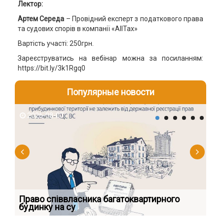
Лектор:
Артем Середа
– Провідний експерт з податкового права
та судових спорів в компанії «AllTax»
Вартість участі: 250грн.
Зареєструватись на вебінар можна за посиланням:
https://bit.ly/3k1Rgq0
Популярные новости
2026-08-07
2
к
Право співвласника багатоквартирного
Як
будинку на су
шк