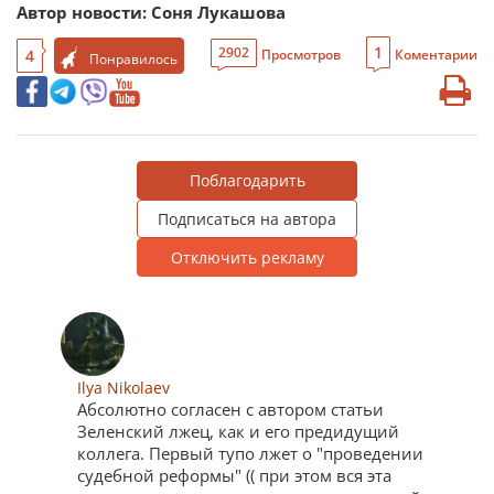
Автор новости: Соня Лукашова
1
2902
4
Просмотров
Коментарии
Понравилось
Поблагодарить
Подписаться на автора
Отключить рекламу
Ilya Nikolaev
Абсолютно согласен с автором статьи
Зеленский лжец, как и его предидущий
коллега. Первый тупо лжет о "проведении
судебной реформы" (( при этом вся эта