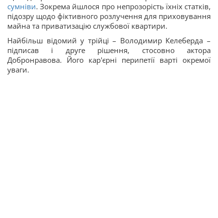
сумніви
. Зокрема йшлося про непрозорість їхніх статків,
підозру щодо фіктивного розлучення для приховування
майна та приватизацію службової квартири.
Найбільш відомий у трійці – Володимир Келеберда –
підписав і друге рішення, стосовно актора
Добронравова. Його кар'єрні перипетії варті окремої
уваги.