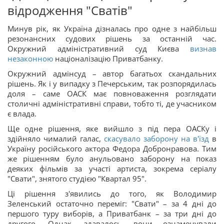
відродження "Сватів"
Минув рік, як Україна дізналась про одне з найбільш
резонансних судових рішень за останній час.
Окружний адміністративний суд Києва
визнав
незаконною
націоналізацію Приватбанку.
Окружний адмінсуд – автор багатьох скандальних
рішень. Як і у випадку з Печерським, так розпорядилась
доля – саме ОАСК має повноваження розглядати
столичні адміністративні справи, тобто ті, де учасником
є влада.
Ще одне рішення, яке вийшло з під пера ОАСКу і
здійняло чималий галас,
скасувало заборону на в'їзд
в
Україну російського актора Федора Добронравова. Тим
же рішенням було анульовано заборону на показ
деяких фільмів за участі артиста, зокрема серіалу
"Свати", знятого студією "Квартал 95".
Ці рішення з'явились до того, як Володимир
Зеленський остаточно переміг: "Свати" – за 4 дні до
першого туру виборів, а Приватбанк – за три дні до
другого. Однак, здавалось, вони ознаменували