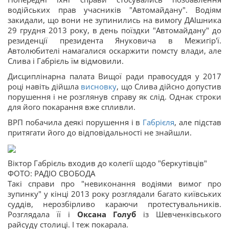
водійських прав учасників "Автомайдану". Водіям
закидали, що вони не зупинились на вимогу ДАІшника
29 грудня 2013 року, в день поїздки "Автомайдану" до
резиденції президента Януковича в Межигір'ї.
Автолюбителі намагалися оскаржити помсту влади, але
Слива і Габрієль їм відмовили.
Дисциплінарна палата Вищої ради правосуддя у 2017
році навіть дійшла
висновку
, що Слива дійсно допустив
порушення і не розглянув справу як слід. Однак строки
для його покарання вже спливли.
ВРП побачила деякі порушення і в
Габрієля
, але підстав
притягати його до відповідальності не знайшли.
Віктор Габрієль входив до колегії щодо "беркутівців"
ФОТО: РАДІО СВОБОДА
Такі справи про "невиконання водіями вимог про
зупинку" у кінці 2013 року розглядали багато київських
суддів, нерозбірливо караючи протестувальників.
Розглядала її і
Оксана Голуб
із Шевченківського
райсуду столиці. І теж покарала.