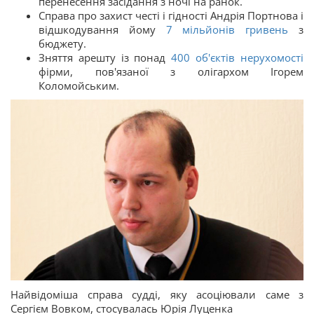
перенесення засідання з ночі на ранок.
Справа про захист честі і гідності Андрія Портнова і
відшкодування йому
7 мільйонів гривень
з
бюджету.
Зняття арешту із понад
400 об'єктів нерухомості
фірми, пов'язаної з олігархом Ігорем
Коломойським.
Найвідоміша справа судді, яку асоціювали саме з
Сергієм Вовком, стосувалась Юрія Луценка