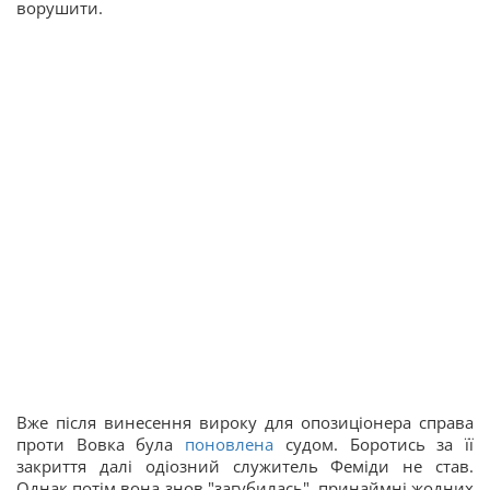
ворушити.
Вже після винесення вироку для опозиціонера справа
проти Вовка була
поновлена
судом. Боротись за її
закриття далі одіозний служитель Феміди не став.
Однак потім вона знов "загубилась", принаймні жодних