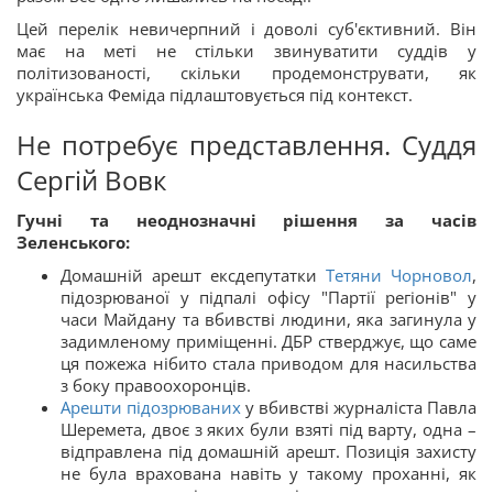
Цей перелік невичерпний і доволі суб'єктивний. Він
має на меті не стільки звинуватити суддів у
політизованості, скільки продемонструвати, як
українська Феміда підлаштовується під контекст.
Не потребує представлення. Суддя
Сергій Вовк
Гучні та неоднозначні рішення за часів
Зеленського:
Домашній арешт ексдепутатки
Тетяни Чорновол
,
підозрюваної у підпалі офісу "Партії регіонів" у
часи Майдану та вбивстві людини, яка загинула у
задимленому приміщенні. ДБР стверджує, що саме
ця пожежа нібито стала приводом для насильства
з боку правоохоронців.
Арешти підозрюваних
у вбивстві журналіста Павла
Шеремета, двоє з яких були взяті під варту, одна –
відправлена під домашній арешт. Позиція захисту
не була врахована навіть у такому проханні, як