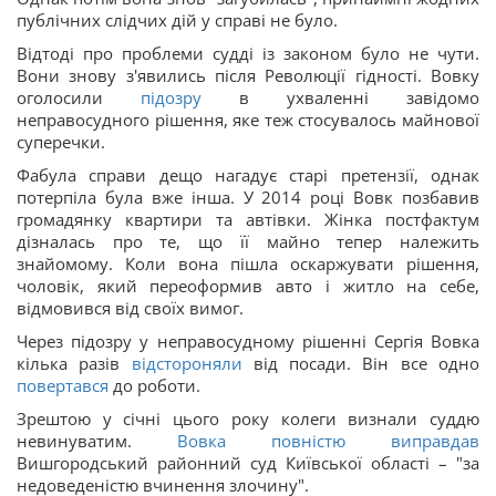
публічних слідчих дій у справі не було.
Відтоді про проблеми судді із законом було не чути.
Вони знову з'явились після Революції гідності. Вовку
оголосили
підозру
в ухваленні завідомо
неправосудного рішення, яке теж стосувалось майнової
суперечки.
Фабула справи дещо нагадує старі претензії, однак
потерпіла була вже інша. У 2014 році Вовк позбавив
громадянку квартири та автівки. Жінка постфактум
дізналась про те, що її майно тепер належить
знайомому. Коли вона пішла оскаржувати рішення,
чоловік, який переоформив авто і житло на себе,
відмовився від своїх вимог.
Через підозру у неправосудному рішенні Сергія Вовка
кілька разів
відстороняли
від посади. Він все одно
повертався
до роботи.
Зрештою у січні цього року колеги визнали суддю
невинуватим.
Вовка повністю виправдав
Вишгородський районний суд Київської області – "за
недоведеністю вчинення злочину".