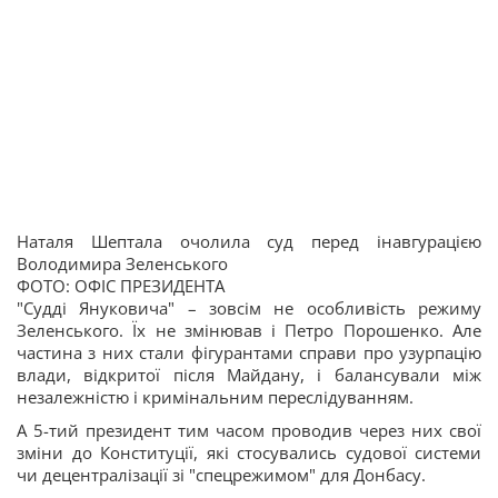
Наталя Шептала очолила суд перед інавгурацією
Володимира Зеленського
ФОТО: ОФІС ПРЕЗИДЕНТА
"Судді Януковича" – зовсім не особливість режиму
Зеленського. Їх не змінював і Петро Порошенко. Але
частина з них стали фігурантами справи про узурпацію
влади, відкритої після Майдану, і балансували між
незалежністю і кримінальним переслідуванням.
А 5-тий президент тим часом проводив через них свої
зміни до Конституції, які стосувались судової системи
чи децентралізації зі "спецрежимом" для Донбасу.