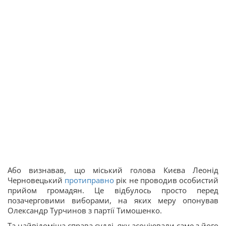
Або визнавав, що міський голова Києва Леонід
Черновецький
протиправно
рік не проводив особистий
прийом громадян. Це відбулось просто перед
позачерговими виборами, на яких меру опонував
Олександр Турчинов з партії Тимошенко.
Та найвідоміша справа судді, яку асоціювали саме з його