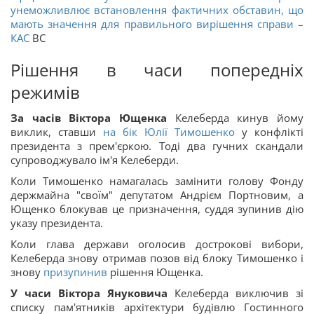
унеможливлює встановлення фактичних обставин, що
мають значення для правильного вирішення справи –
КАС
ВС
Рішення в часи попередніх
режимів
За часів Віктора Ющенка
Келеберда кинув йому
виклик, ставши
на бік Юлії Тимошенко
у конфлікті
президента з прем'єркою. Тоді два гучних скандали
супроводжувало ім'я Келеберди.
Коли Тимошенко намагалась замінити голову Фонду
держмайна "своїм" депутатом Андрієм Портновим, а
Ющенко блокував це призначення, суддя зупинив дію
указу президента.
Коли глава держави оголосив дострокові вибори,
Келеберда знову отримав позов від блоку Тимошенко і
знову
призупинив
рішення Ющенка.
У часи Віктора Януковича
Келеберда виключив зі
списку пам'ятників архітектури будівлю Гостинного