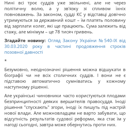
Нині всі троє суддів уже звільнені, але не через
політичну волю, а у зв'язку зі спливом їхніх
повноважень. За законом, судді КС у відставці довічно
утримуються за державний кошт – їм платять половину
від зарплати колег, які ще працюють. Сума залежить від
стажу, але мінімум – це 78 тисяч гривень.
Згадайте новину:
Огляд Закону України №540-ІХ від
30.03.2020 року в частині продовження строків
позовної давності
*
Безумовно, неоднозначні рішення можна відшукати в
біографії чи не всіх столичних суддів. І вони не є
підставою автоматично сумніватись у кожному
наступному рішенні.
Але українські чиновники часто користуються плодами
безпринципності деяких вершителів правосуддя. Іноді
рішення "спускають" згори, іноді їх пишуть під настрій
нової влади. Але можновладцям не варто забувати, що
відсутність результатів судової реформи, яка стає їм у
нагоді сьогодні, завтра може обернутись проти них.