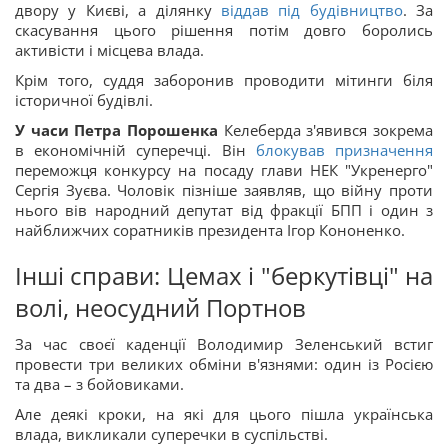
двору у Києві, а ділянку
віддав під будівництво
. За
скасування цього рішення потім довго боролись
активісти і місцева влада.
Крім того, суддя заборонив проводити мітинги біля
історичної будівлі.
У часи Петра Порошенка
Келеберда з'явився зокрема
в економічній суперечці. Він
блокував призначення
переможця конкурсу на посаду глави НЕК "Укренерго"
Сергія Зуєва. Чоловік пізніше заявляв, що війну проти
нього вів народний депутат від фракції БПП і один з
найближчих соратників президента Ігор Кононенко.
Інші справи: Цемах і "беркутівці" на
волі, неосудний Портнов
За час своєї каденції Володимир Зеленський встиг
провести три великих обміни в'язнями: один із Росією
та два – з бойовиками.
Але деякі кроки, на які для цього пішла українська
влада, викликали суперечки в суспільстві.