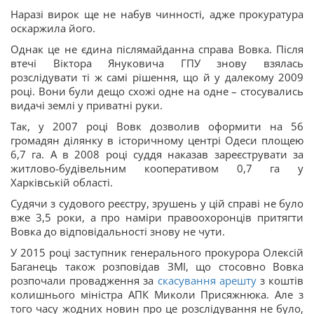
Наразі вирок ще не набув чинності, адже прокуратура
оскаржила його.
Однак це не єдина післямайданна справа Вовка. Після
втечі Віктора Януковича ГПУ знову взялась
розслідувати ті ж самі рішення, що й у далекому 2009
році. Вони були дещо схожі одне на одне – стосувались
видачі землі у приватні руки.
Так, у 2007 році Вовк дозволив оформити на 56
громадян ділянку в історичному центрі Одеси площею
6,7 га. А в 2008 році суддя наказав зареєструвати за
житлово-будівельним кооперативом 0,7 га у
Харківській області.
Судячи з судового реєстру, зрушень у цій справі не було
вже 3,5 роки, а про наміри правоохоронців притягти
Вовка до відповідальності знову не чути.
У 2015 році заступник генерального прокурора Олексій
Баганець також розповідав ЗМІ, що стосовно Вовка
розпочали провадження за
скасування арешту
з коштів
колишнього міністра АПК Миколи Присяжнюка. Але з
того часу жодних новин про це розслідування не було,