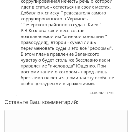
коррупированная нечесть речь о которой
идет в статье - остаеться на своих местах.
Добавлю к списку Председателя самого
коррупированного в Украине -
"Печерского районного суда г. Киев " -
Р.В.Козлова как и весь состав
возглавляемой им "агиевой конюшни "
правосудия)), второй - сумел лишь
переименовать суды и это все "реформы".
В этом плане правление Зеленского
чувствую будет столь же бесславно как и
праввление "пчеловода" Ющенко. При
воспоминании о котором - народ лишь
брезгливо плюеться ,поминая эту особь не
особо цензуреыми выражениями.
24.04.2020 17:10
Оставьте Ваш комментарий: