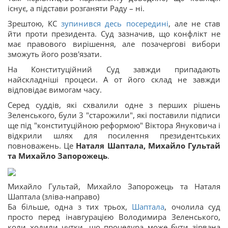
існує, а підстави розганяти Раду – ні.
Зрештою, КС
зупинився десь посередині
, але не став
йти проти президента. Суд зазначив, що конфлікт не
має правового вирішення, але позачергові вибори
зможуть його розв'язати.
На Конституційний Суд завжди припадають
найскладніші процеси. А от його склад не завжди
відповідає вимогам часу.
Серед суддів, які схвалили одне з перших рішень
Зеленського, були 3 "старожили", які поставили підписи
ще під "конституційною реформою" Віктора Януковича і
відкрили шлях для посилення президентських
повноважень. Це
Наталя Шаптала, Михайло Гультай
та Михайло Запорожець
.
Михайло Гультай, Михайло Запорожець та Наталя
Шаптала (зліва-направо)
Ба більше, одна з тих трьох,
Шаптала
, очолила суд
просто перед інавгурацією Володимира Зеленського,
коли ходили чутки, що процедура може бути зірвана