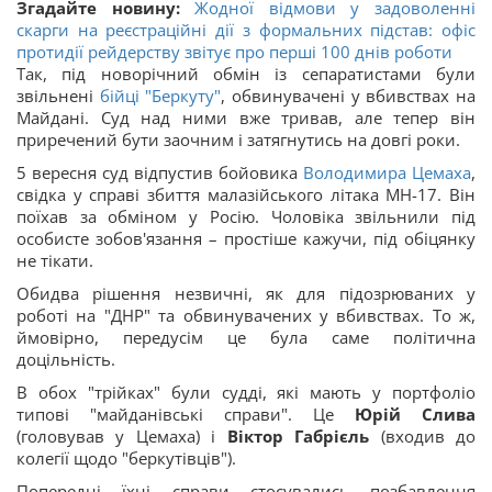
Згадайте новину:
Жодної відмови у задоволенні
скарги на реєстраційні дії з формальних підстав: офіс
протидії рейдерству звітує про перші 100 днів роботи
Так, під новорічний обмін із сепаратистами були
звільнені
бійці "Беркуту"
, обвинувачені у вбивствах на
Майдані. Суд над ними вже тривав, але тепер він
приречений бути заочним і затягнутись на довгі роки.
5 вересня суд відпустив бойовика
Володимира Цемаха
,
свідка у справі збиття малазійського літака МН-17. Він
поїхав за обміном у Росію. Чоловіка звільнили під
особисте зобов'язання – простіше кажучи, під обіцянку
не тікати.
Обидва рішення незвичні, як для підозрюваних у
роботі на "ДНР" та обвинувачених у вбивствах. То ж,
ймовірно, передусім це була саме політична
доцільність.
В обох "трійках" були судді, які мають у портфоліо
типові "майданівські справи". Це
Юрій Слива
(головував у Цемаха) і
Віктор Габрієль
(входив до
колегії щодо "беркутівців").
Попередні їхні справи стосувались позбавлення