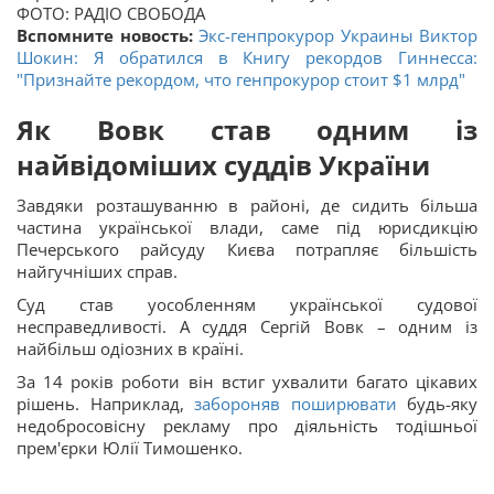
ФОТО: РАДІО СВОБОДА
Вспомните новость:
Экс-генпрокурор Украины Виктор
Шокин: Я обратился в Книгу рекордов Гиннесса:
"Признайте рекордом, что генпрокурор стоит $1 млрд"
Як Вовк став одним із
найвідоміших суддів України
Завдяки розташуванню в районі, де сидить більша
частина української влади, саме під юрисдикцію
Печерського райсуду Києва потрапляє більшість
найгучніших справ.
Суд став уособленням української судової
несправедливості. А суддя Сергій Вовк – одним із
найбільш одіозних в країні.
За 14 років роботи він встиг ухвалити багато цікавих
рішень. Наприклад,
забороняв поширювати
будь-яку
недобросовісну рекламу про діяльність тодішньої
прем'єрки Юлії Тимошенко.