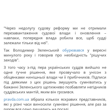
"Через недолугу судову реформу ми не отримали
перезавантаження судової влади і оновлення –
навпаки, попередня влада робила все, щоб судді
залежали тільки від неї".
Так Володимир Зеленський
обурювався
у вересні
минулого року і говорив про необхідність "рішучих
заходів".
З того часу з-під пера українських суддів вийшло не
одне гучне рішення, яке прозвучало в унісон з
обіцянками нинішньої влади чи її прибічників. Підписи
під деякими з цих рішень змушують сумніватись у
бажанні Зеленського щотижнево позбавляти негідників
суддівських мантій, яким він грозився.
pravda.com.ua
зібрала кількох яскравих представників,
які у різні часи виносили сумнівні рішення, але раз за
разом все одно лишались на посаді.