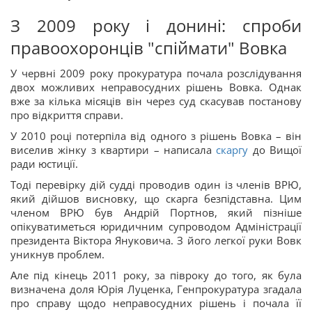
З 2009 року і донині: спроби
правоохоронців "спіймати" Вовка
У червні 2009 року прокуратура почала розслідування
двох можливих неправосудних рішень Вовка. Однак
вже за кілька місяців він через суд скасував постанову
про відкриття справи.
У 2010 році потерпіла від одного з рішень Вовка – він
виселив жінку з квартири – написала
скаргу
до Вищої
ради юстиції.
Тоді перевірку дій судді проводив один із членів ВРЮ,
який дійшов висновку, що скарга безпідставна. Цим
членом ВРЮ був Андрій Портнов, який пізніше
опікуватиметься юридичним супроводом Адміністрації
президента Віктора Януковича. З його легкої руки Вовк
уникнув проблем.
Але під кінець 2011 року, за півроку до того, як була
визначена доля Юрія Луценка, Генпрокуратура згадала
про справу щодо неправосудних рішень і почала її