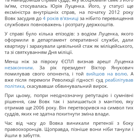
ім'ям, стосувалась Юрія Луценка. Його, у статусі ще
ексміністра внутрішніх справ, на початку 2012 року
Вовк засудив до
4 років в'язниці
за нібито перевищення
службових повноважень і розтрату держкоштів.
У справі було кілька епізодів: з водієм Луценка, якого
оформили в департамент оперативної служби, дали
квартиру і зарахували цивільний стаж як міліцейського,
та зі святкуванням Дня міліції.
Менш ніж за півроку ЄСПЛ визнав арешт Луценка
незаконним
. За рік президент Віктор Янукович
помилував свого опонента, і той
вийшов на волю
. А
вже після перемоги Революції гідності суд
реабілітував
політика
, скасувавши обвинувальний вирок.
При цьому, попри неоднозначну репутацію і сумнівні
рішення, сам Вовк так і залишається з мантією, яку
отримав ще 2006 року. Він перетворився на символ тих
суддів, яких не здатна похитнути зміна влади.
Час від часу до Вовка виникали претензії з боку
правоохоронців. Щоправда, пізніше вони ніби танули і
йшли в забуття.