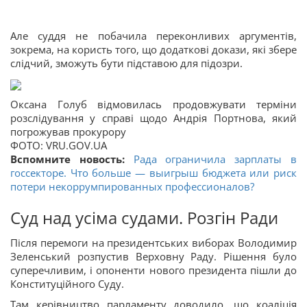
Але суддя не побачила переконливих аргументів,
зокрема, на користь того, що додаткові докази, які збере
слідчий, зможуть бути підставою для підозри.
Оксана Голуб відмовилась продовжувати терміни
розслідування у справі щодо Андрія Портнова, який
погрожував прокурору
ФОТО: VRU.GOV.UA
Вспомните новость:
Рада ограничила зарплаты в
госсекторе. Что больше — выигрыш бюджета или риск
потери некоррумпированных профессионалов?
Суд над усіма судами. Розгін Ради
Після перемоги на президентських виборах Володимир
Зеленський розпустив Верховну Раду. Рішення було
суперечливим, і опоненти нового президента пішли до
Конституційного Суду.
Там керівництво парламенту доводило, що коаліція