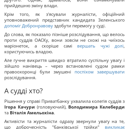
прийдешню зміну влади.
Крім того, як з'ясували журналісти, офіційний
уповноважений представник кандидата Зеленського
допоміг Добронравову
здобути перемогу у суді.
До слова, як показало пізніше розслідування, що велось
проти суддів ОАСКу, вони зовсім не схожі на чиїхось
маріонеток, а скоріше самі
вершать чужі долі
,
користуючись владою.
Але гучне викриття швидко втратило суспільну увагу і
зійшло нанівець – через встановлені судом рамки
правоохоронці були змушені
поспіхом завершувати
розслідування.
А судді хто?
Рішення у справі Приватбанку ухвалила колегія суддів з
Ігора Качури
(головуючий),
Володимира Келеберди
та
Віталія Амельохіна
.
Активісти та журналісти одразу звернули увагу на те,
що доброчесність "банківської трійки"
викликає