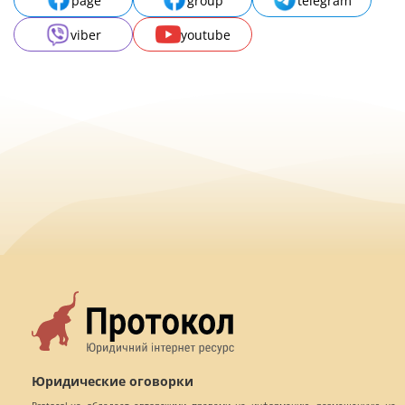
page
group
telegram
viber
youtube
Юридические оговорки