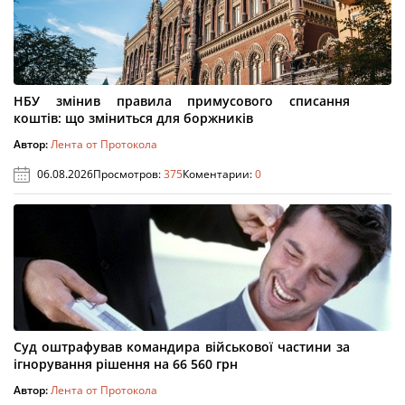
НБУ змінив правила примусового списання
коштів: що зміниться для боржників
Автор:
Лента от Протокола
06.08.2026
Просмотров:
375
Коментарии:
0
Суд оштрафував командира військової частини за
ігнорування рішення на 66 560 грн
Автор:
Лента от Протокола