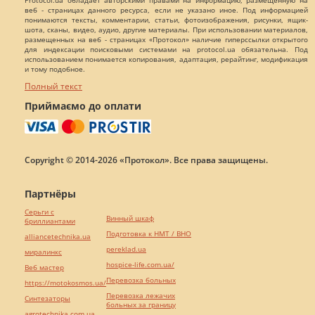
Protocol.ua обладает авторскими правами на информацию, размещенную на
веб - страницах данного ресурса, если не указано иное. Под информацией
понимаются тексты, комментарии, статьи, фотоизображения, рисунки, ящик-
шота, сканы, видео, аудио, другие материалы. При использовании материалов,
размещенных на веб - страницах «Протокол» наличие гиперссылки открытого
для индексации поисковыми системами на protocol.ua обязательна. Под
использованием понимается копирования, адаптация, рерайтинг, модификация
и тому подобное.
Полный текст
Приймаємо до оплати
Copyright © 2014-2026 «Протокол». Все права защищены.
Партнёры
Серьги с
Винный шкаф
бриллиантами
Подготовка к НМТ / ВНО
alliancetechnika.ua
pereklad.ua
миралинкс
hospice-life.com.ua/
Веб мастер
Перевозка больных
https://motokosmos.ua/
Перевозка лежачих
Синтезаторы
больных за границу
agrotechnika.com.ua