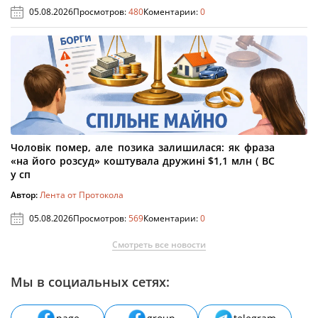
05.08.2026
Просмотров:
480
Коментарии:
0
Чоловік помер, але позика залишилася: як фраза
«на його розсуд» коштувала дружині $1,1 млн ( ВС
у сп
Автор:
Лента от Протокола
05.08.2026
Просмотров:
569
Коментарии:
0
Смотреть все новости
Мы в социальных сетях: