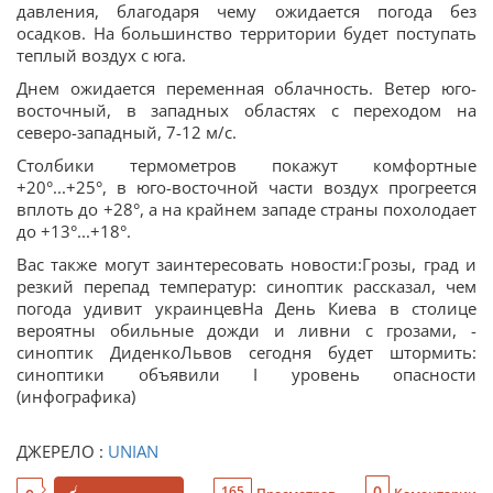
давления, благодаря чему ожидается погода без
осадков. На большинство территории будет поступать
теплый воздух с юга.
Днем ожидается переменная облачность. Ветер юго-
восточный, в западных областях с переходом на
северо-западный, 7-12 м/с.
Столбики термометров покажут комфортные
+20°...+25°, в юго-восточной части воздух прогреется
вплоть до +28°, а на крайнем западе страны похолодает
до +13°...+18°.
Вас также могут заинтересовать новости:Грозы, град и
резкий перепад температур: синоптик рассказал, чем
погода удивит украинцевНа День Киева в столице
вероятны обильные дожди и ливни с грозами, -
синоптик ДиденкоЛьвов сегодня будет штормить:
синоптики объявили І уровень опасности
(инфографика)
ДЖЕРЕЛО :
UNIAN
0
165