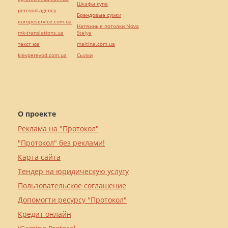
Шкафы купе
perevod.agency
Брендовые сумки
europeservice.com.ua
Натяжные потолки Nova
mk-translations.ua
Stelya
текст юа
maltina.com.ua
kievperevod.com.ua
Cылки
О проекте
Реклама на "Протокол"
"Протокол" без реклами!
Карта сайта
Тендер на юридическую услугу
Пользовательское соглашение
Допомогти ресурсу "Протокол"
Кредит онлайн